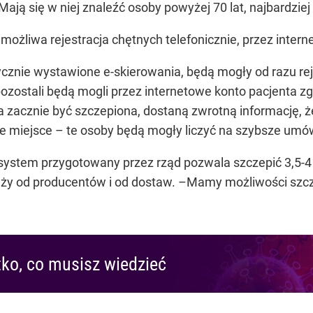
ają się w niej znaleźć osoby powyżej 70 lat, najbardzie
możliwa rejestracja chętnych telefonicznie, przez interne
znie wystawione e-skierowania, będą mogły od razu rej
zostali będą mogli przez internetowe konto pacjenta zgł
pa zacznie być szczepiona, dostaną zwrotną informację, 
ne miejsce – te osoby będą mogły liczyć na szybsze umó
system przygotowany przez rząd pozwala szczepić 3,5-4 
leży od producentów i od dostaw. –Mamy możliwości szc
ko, co musisz wiedzieć