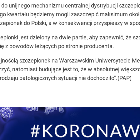
a do unijnego mechanizmu centralnej dystrybucji szczep
zego kwartału będziemy mogli zaszczepić maksimum około
zepionek do Polski, a w konsekwencji przyspieszy w sp
epionki jest dzielony na dwie partie, aby zapewnić, że 
ię z powodów leżących po stronie producenta.
ejnością szczepionek na Warszawskim Uniwersytecie Me
arzyć, natomiast budujące jest to, że w absolutnej więk
odzaju patologicznych sytuacji nie dochodziło".(PAP)