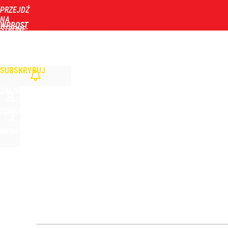
PRZEJDŹ
Udostępnij
1
Skomentuj
NA
WPROST
STRONĘ
GŁÓWNĄ
WIADOMOŚCI
POLITYKA
BIZNES
DOM
ZDROWIE
ROZRYWKA
TYGOD
SUBSKRYBUJ
ZALOGUJ
SZUKAJ
MENU