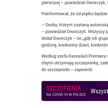
pierwszej – powiedział Dworczyk. M
Poinformował, że od piątku będzie 
– Osoby, którym zostaną automatyc
– powiedział Dworczyk. Wszyscy po
dodał Dworczyk – że
„gdy ich gru
godzinę, konkretny dzień, konkret
Według szefa Kancelarii Premiera 
chętni otrzymają szczepionkę, za
do szczepionki – zapewnił.
SZCZEPIENIA
Wszyst
NA COVID-19 W POLSCE