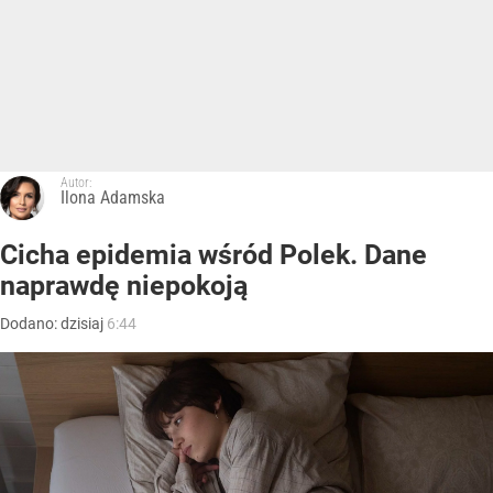
Autor:
Ilona Adamska
Cicha epidemia wśród Polek. Dane
naprawdę niepokoją
Dodano:
dzisiaj
6:44