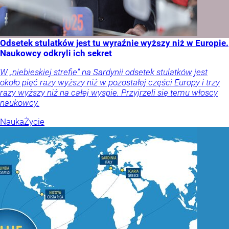
Odsetek stulatków jest tu wyraźnie wyższy niż w Europie.
Naukowcy odkryli ich sekret
W „niebieskiej strefie” na Sardynii odsetek stulatków jest
około pięć razy wyższy niż w pozostałej części Europy i trzy
razy wyższy niż na całej wyspie. Przyjrzeli się temu włoscy
naukowcy.
Nauka
Życie