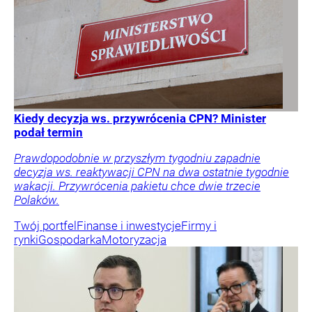
Kiedy decyzja ws. przywrócenia CPN? Minister
podał termin
Prawdopodobnie w przyszłym tygodniu zapadnie
decyzja ws. reaktywacji CPN na dwa ostatnie tygodnie
wakacji. Przywrócenia pakietu chce dwie trzecie
Polaków.
Twój portfel
Finanse i inwestycje
Firmy i
rynki
Gospodarka
Motoryzacja