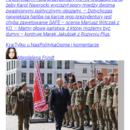
żeby Karol Nawrocki wyciszył spory między dwoma
zwaśnionymi politycznymi obozami. – Dotychczas
największą hańbą na karcie jego prezydentury jest
chyba zawetowanie SAFE – ocenia Mariusz Witczak z
KO. – Mamy głowę państwa, z której możemy być
dumni – kontruje Marek Jakubiak z Rozwoju Plus.
Kraj
Tylko u Nas
Polityka
Opinie i komentarze
Magdalena
Frindt