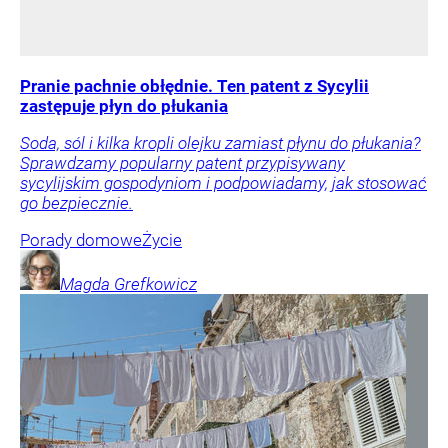
Pranie pachnie obłędnie. Ten patent z Sycylii
zastępuje płyn do płukania
Soda, sól i kilka kropli olejku zamiast płynu do płukania?
Sprawdzamy popularny patent przypisywany
sycylijskim gospodyniom i podpowiadamy, jak stosować
go bezpiecznie.
Porady domowe
Życie
Magda
Grefkowicz