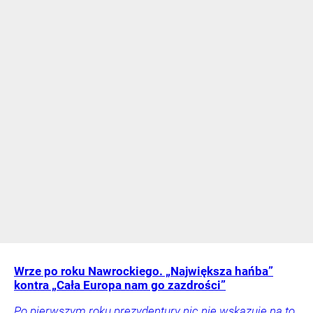
Wrze po roku Nawrockiego. „Największa hańba”
kontra „Cała Europa nam go zazdrości”
Po pierwszym roku prezydentury nic nie wskazuje na to,