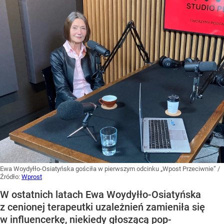
Ewa Woydyłło-Osiatyńska gościła w pierwszym odcinku „Wpost Przeciwnie”
/
Źródło:
Wprost
W ostatnich latach Ewa Woydyłło-Osiatyńska
z cenionej terapeutki uzależnień zamieniła się
w influencerkę, niekiedy głoszącą pop-