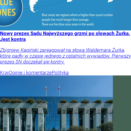
Nowy prezes Sądu Najwyższego grzmi po słowach Żurka.
Jest kontra
Zbigniew Kapiński zareagował na słowa Waldemara Żurka,
które padły w czasie jednego z ostatnich wywiadów. Pierwszy
prezes SN doczekał się kontry.
Kraj
Opinie i komentarze
Polityka