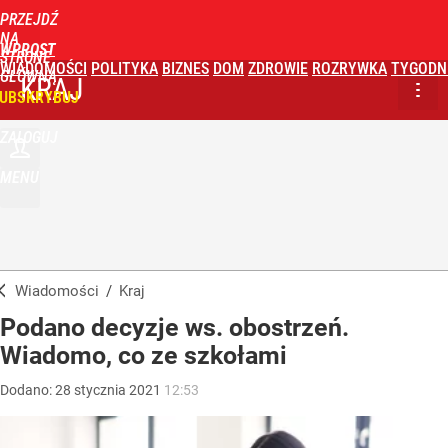
PRZEJDŹ
NA
WPROST
STRONĘ
WIADOMOŚCI
POLITYKA
BIZNES
DOM
ZDROWIE
ROZRYWKA
TYGODN
GŁÓWNĄ
KRAJ
UBSKRYBUJ
ZALOGUJ
MENU
Wiadomości
/
Kraj
Podano decyzje ws. obostrzeń.
Wiadomo, co ze szkołami
Dodano:
28
stycznia
2021
12:53