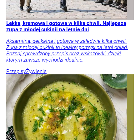
Lekka, kremowa i gotowa w kilka chwil. Najlepsza
zupa z młodej cukinii na letnie dni
Aksamitna, delikatna i gotowa w zaledwie kilka chwil.
Zupa z młodej cukinii to idealny pomysł na letni obiad.
Poznaj sprawdzony przepis oraz wskazówki, dzięki
którym zawsze wychodzi idealnie.
Przepisy
Żywienie