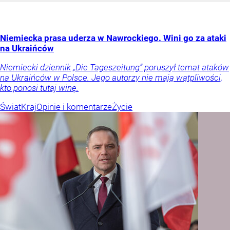
Niemiecka prasa uderza w Nawrockiego. Wini go za ataki
na Ukraińców
Niemiecki dziennik „Die Tageszeitung” poruszył temat ataków
na Ukraińców w Polsce. Jego autorzy nie mają wątpliwości,
kto ponosi tutaj winę.
Świat
Kraj
Opinie i komentarze
Życie