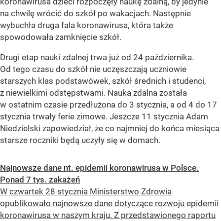
koronawirusa dzieci rozpoczęły naukę zdalną, by jedynie
na chwilę wrócić do szkół po wakacjach. Następnie
wybuchła druga fala koronawirusa, która także
spowodowała zamknięcie szkół.
Drugi etap nauki zdalnej trwa już od 24 października.
Od tego czasu do szkół nie uczęszczają uczniowie
starszych klas podstawówek, szkół średnich i studenci,
z niewielkimi odstępstwami. Nauka zdalna została
w ostatnim czasie przedłużona do 3 stycznia, a od 4 do 17
stycznia trwały ferie zimowe. Jeszcze 11 stycznia Adam
Niedzielski zapowiedział, że co najmniej do końca miesiąca
starsze roczniki będą uczyły się w domach.
Najnowsze dane nt. epidemii koronawirusa w Polsce.
Ponad 7 tys. zakażeń
W czwartek 28 stycznia Ministerstwo Zdrowia
opublikowało najnowsze dane dotyczące rozwoju epidemii
koronawirusa w naszym kraju. Z przedstawionego raportu