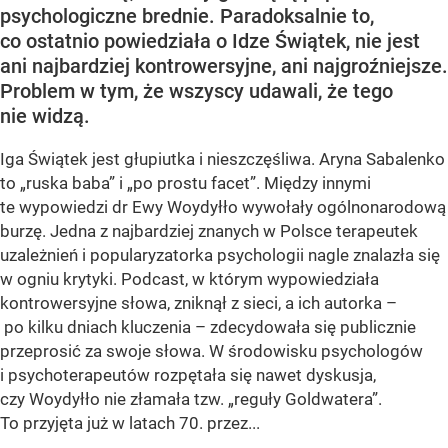
psychologiczne brednie. Paradoksalnie to,
co ostatnio powiedziała o Idze Świątek, nie jest
ani najbardziej kontrowersyjne, ani najgroźniejsze.
Problem w tym, że wszyscy udawali, że tego
nie widzą.
Iga Świątek jest głupiutka i nieszczęśliwa. Aryna Sabalenko
to „ruska baba” i „po prostu facet”. Między innymi
te wypowiedzi dr Ewy Woydyłło wywołały ogólnonarodową
burzę. Jedna z najbardziej znanych w Polsce terapeutek
uzależnień i popularyzatorka psychologii nagle znalazła się
w ogniu krytyki. Podcast, w którym wypowiedziała
kontrowersyjne słowa, zniknął z sieci, a ich autorka –
po kilku dniach kluczenia – zdecydowała się publicznie
przeprosić za swoje słowa. W środowisku psychologów
i psychoterapeutów rozpętała się nawet dyskusja,
czy Woydyłło nie złamała tzw. „reguły Goldwatera”.
To przyjęta już w latach 70. przez...