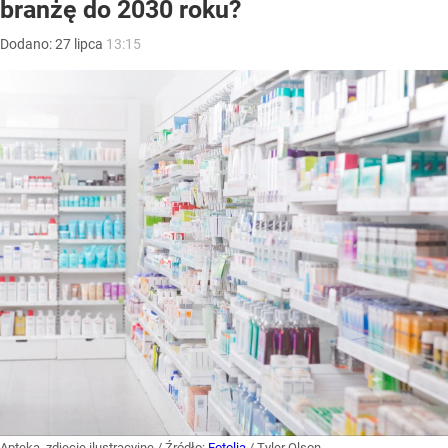
branżę do 2030 roku?
Dodano:
27
lipca
13:15
Apteka, zdjęcie ilustracyjne
/ Źródło:
Fotolia
/
Tyler Olson