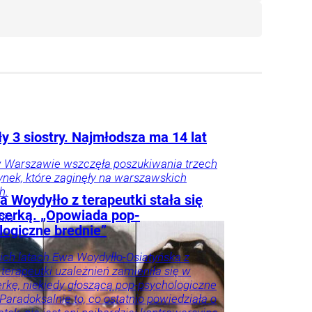
y 3 siostry. Najmłodsza ma 14 lat
w Warszawie wszczęła poszukiwania trzech
nek, które zaginęły na warszawskich
h.
 Woydyłło z terapeutki stała się
ncerką. „Opowiada pop-
gia
logiczne brednie”
ich latach Ewa Woydyłło-Osiatyńska z
 terapeutki uzależnień zamieniła się w
erkę, niekiedy głoszącą pop-psychologiczne
 Paradoksalnie to, co ostatnio powiedziała o