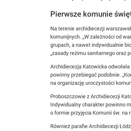
Pierwsze komunie święt
Na terenie archidiecezji warszaws
komunijnych.
„W zależności od wa
grupach, a nawet indywidualnie bi
„zasady reżimu sanitarnego oraz p
Archidiecezja Katowicka odwołała s
powinny przebiegać podobnie. „K
na organizację uroczystości komun
Proboszczowie z Archidiecezji Kat
Indywidualny charakter powinno m
o formie przyjęcia Komunii św. na r
Również parafie Archidiecezji Łód