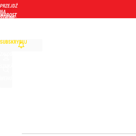
PRZEJDŹ
Udostępnij
0
Skomentuj
NA
WPROST
STRONĘ
GŁÓWNĄ
WIADOMOŚCI
POLITYKA
BIZNES
DOM
ZDROWIE
ROZRYWKA
TYGOD
Nawrocki ma szansę na drugą kadencję? Tak ocenil
SUBSKRYBUJ
10
ZALOGUJ
Zaginęły 3 siostry. Najmłodsza ma 14 lat
SZUKAJ
MENU
2
Wrze po roku Nawrockiego. „Największa hańba” ko
15