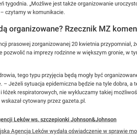
ień tygodnia.
„Możliwe jest także organizowanie uroczysto
– czytamy w komunikacie.
ędą organizowane? Rzecznik MZ komen
cji prasowej zorganizowanej 20 kwietnia przypomniał, że
 pozwolić na imprezy rodzinne w większym gronie, w ty
drowia, tego typu przyjęcia będą mogły być organizowa
 – Jeżeli sytuacja epidemiczna będzie na tyle dobra, a t
 i łóżek respiratorowych, nie wykluczamy takiej możliwoś
– wskazał cytowany przez gazeta.pl.
Agencji Leków ws. szczepionki Johnson&Johnson
jska Agencja Leków wydała oświadczenie w sprawie mo