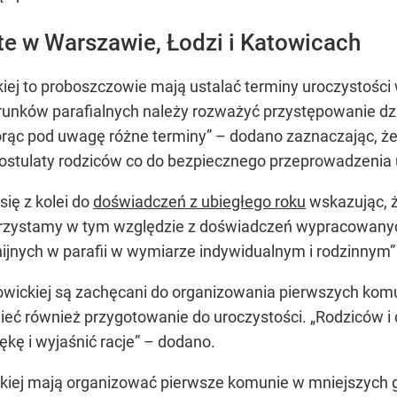
e w Warszawie, Łodzi i Katowicach
kiej to proboszczowie mają ustalać terminy uroczystości
runków parafialnych należy rozważyć przystępowanie dzi
orąc pod uwagę różne terminy”
– dodano zaznaczając, że 
ostulaty rodziców co do bezpiecznego przeprowadzenia 
ię z kolei do
doświadczeń z ubiegłego roku
wskazując, ż
orzystamy w tym względzie z doświadczeń wypracowanyc
ijnych w parafii w wymiarze indywidualnym i rodzinnym”
owickiej są zachęcani do organizowania pierwszych komuni
ieć również przygotowanie do uroczystości.
„Rodziców i 
ękę i wyjaśnić racje”
– dodano.
zkiej mają organizować pierwsze komunie w mniejszych g