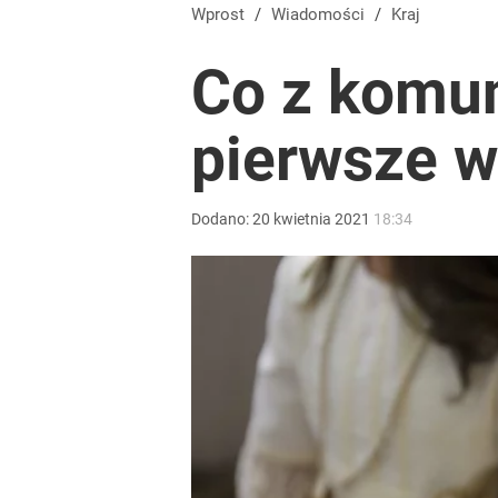
Vistula x LOT: Elegancja w podróży. Premiera wspó
Wprost
/
Wiadomości
/
Kraj
Co z komun
dodaj
pierwsze w
Farmacja: wzrost pod presją. co czeka branżę do 
dodaj
Dodano:
20
kwietnia
2021
18:34
Dlaczego Andrzej Duda się nie udziela? Były minis
dodaj