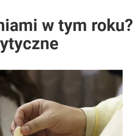
lnej kolekcji kapsułowej
iami w tym roku?
ytyczne
2030 roku?
ter ujawnił powód