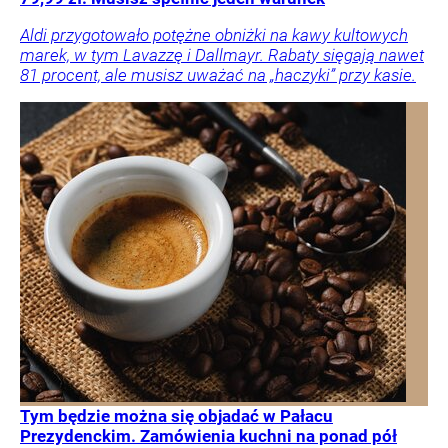
Aldi przygotowało potężne obniżki na kawy kultowych
marek, w tym Lavazzę i Dallmayr. Rabaty sięgają nawet
81 procent, ale musisz uważać na „haczyki” przy kasie.
Tym będzie można się objadać w Pałacu
Prezydenckim. Zamówienia kuchni na ponad pół