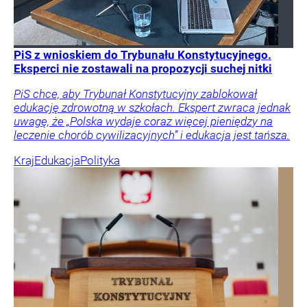
PiS z wnioskiem do Trybunału Konstytucyjnego.
Eksperci nie zostawali na propozycji suchej nitki
PiS chce, aby Trybunał Konstytucyjny zablokował
edukację zdrowotną w szkołach. Ekspert zwraca jednak
uwagę, że „Polska wydaje coraz więcej pieniędzy na
leczenie chorób cywilizacyjnych” i edukacja jest tańsza.
Kraj
Edukacja
Polityka