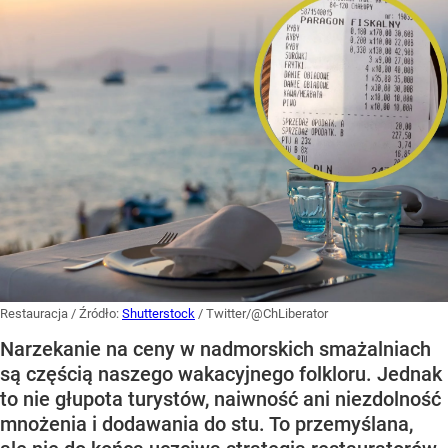
Restauracja
/ Źródło:
Shutterstock
/
Twitter/@ChLiberator
Narzekanie na ceny w nadmorskich smażalniach
są częścią naszego wakacyjnego folkloru. Jednak
to nie głupota turystów, naiwność ani niezdolność
mnożenia i dodawania do stu. To przemyślana,