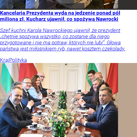
Kancelaria Prezydenta wyda na jedzenie ponad pół
miliona zł. Kucharz ujawnił, co spożywa Nawrocki
Szef kuchni Karola Nawrockiego ujawnił, że prezydent
„chętnie spożywa wszystko, co zostanie dla niego
przygotowane i nie ma potraw, których nie lubi”. Głowa
państwa jest miłośnikiem ryb, nawet kosztem czekolady.
Kraj
Polityka