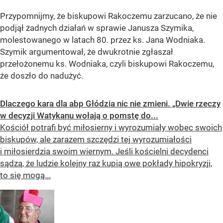
Przypomnijmy, że biskupowi Rakoczemu zarzucano, że nie
podjął żadnych działań w sprawie Janusza Szymika,
molestowanego w latach 80. przez ks. Jana Wodniaka.
Szymik argumentował, że dwukrotnie zgłaszał
przełożonemu ks. Wodniaka, czyli biskupowi Rakoczemu,
że doszło do nadużyć.
Dlaczego kara dla abp Głódzia nic nie zmieni. „Dwie rzeczy
w decyzji Watykanu wołają o pomstę do...
Kościół potrafi być miłosierny i wyrozumiały wobec swoich
biskupów, ale zarazem szczędzi tej wyrozumiałości
i miłosierdzia swoim wiernym. Jeśli kościelni decydenci
sądzą, że ludzie kolejny raz kupią owe pokłady hipokryzji,
to się mogą...