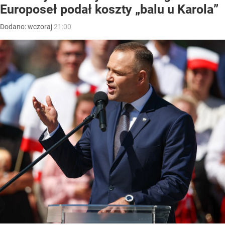
Europoseł podał koszty „balu u Karola”
Dodano:
wczoraj
21:00