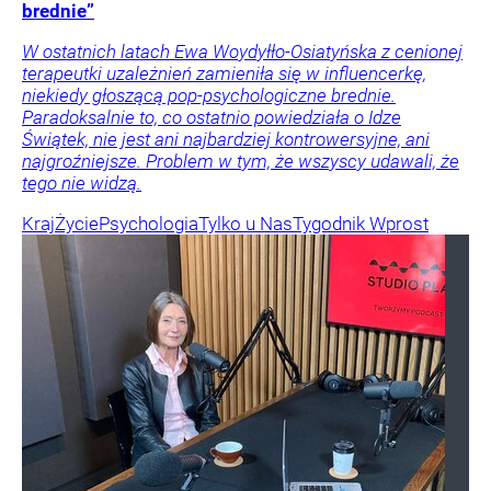
brednie”
W ostatnich latach Ewa Woydyłło-Osiatyńska z cenionej
terapeutki uzależnień zamieniła się w influencerkę,
niekiedy głoszącą pop-psychologiczne brednie.
Paradoksalnie to, co ostatnio powiedziała o Idze
Świątek, nie jest ani najbardziej kontrowersyjne, ani
najgroźniejsze. Problem w tym, że wszyscy udawali, że
tego nie widzą.
Kraj
Życie
Psychologia
Tylko u Nas
Tygodnik Wprost