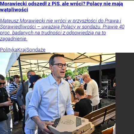
Morawiecki odszedł z PiS, ale wróci? Polacy nie mają
wątpliwości
Mateusz Morawiecki nie wróci w przyszłości do Prawa i
Sprawiedliwości – uważają Polacy w sondażu. Prawie 40
proc. badanych na trudności z odpowiedzią na to
zagadnienie.
Polityka
Kraj
Sondaże