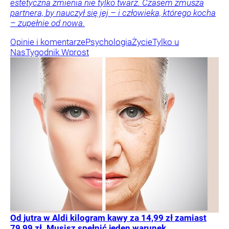
estetyczna zmienia nie tylko twarz. Czasem zmusza
partnera, by nauczył się jej – i człowieka, którego kocha
– zupełnie od nowa.
Opinie i komentarze
Psychologia
Życie
Tylko u
Nas
Tygodnik Wprost
Od jutra w Aldi kilogram kawy za 14,99 zł zamiast
79,99 zł. Musisz spełnić jeden warunek