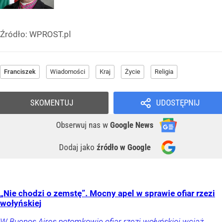
Źródło:
WPROST.pl
Franciszek
Wiadomości
Kraj
Życie
Religia
SKOMENTUJ
UDOSTĘPNIJ
Obserwuj nas
w
Google News
Dodaj jako
źródło w Google
„Nie chodzi o zemstę”. Mocny apel w sprawie ofiar rzezi
wołyńskiej
W Buenos Aires potomkowie ofiar rzezi wołyńskiej wciąż