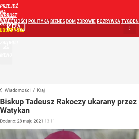
PRZEJDŹ
NA
WPROST
STRONĘ
WIADOMOŚCI
POLITYKA
BIZNES
DOM
ZDROWIE
ROZRYWKA
TYGODN
GŁÓWNĄ
KRAJ
UBSKRYBUJ
ZALOGUJ
MENU
Wiadomości
/
Kraj
Biskup Tadeusz Rakoczy ukarany przez
Watykan
Dodano:
28
maja
2021
13:11