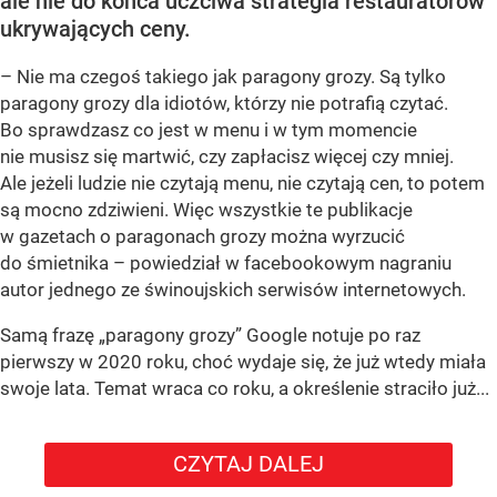
ale nie do końca uczciwa strategia restauratorów
ukrywających ceny.
– Nie ma czegoś takiego jak paragony grozy. Są tylko
paragony grozy dla idiotów, którzy nie potrafią czytać.
Bo sprawdzasz co jest w menu i w tym momencie
nie musisz się martwić, czy zapłacisz więcej czy mniej.
Ale jeżeli ludzie nie czytają menu, nie czytają cen, to potem
są mocno zdziwieni. Więc wszystkie te publikacje
w gazetach o paragonach grozy można wyrzucić
do śmietnika – powiedział w facebookowym nagraniu
autor jednego ze świnoujskich serwisów internetowych.
Samą frazę „paragony grozy” Google notuje po raz
pierwszy w 2020 roku, choć wydaje się, że już wtedy miała
swoje lata. Temat wraca co roku, a określenie straciło już...
CZYTAJ DALEJ