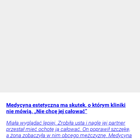
Medycyna estetyczna ma skutek, o którym kliniki
nie mówią. „Nie chcę jej całować”
Miała wyglądać lepiej. Zrobiła usta i nagle jej partner
przestał mieć ochotę ją całować. On poprawił szczękę,
a żona zobaczyła w nim obcego mężczyznę. Medycyna