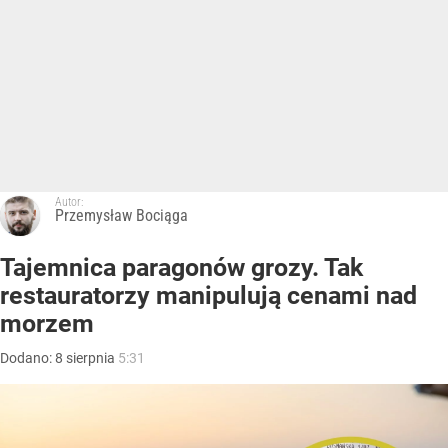
Autor:
Przemysław Bociąga
Tajemnica paragonów grozy. Tak
restauratorzy manipulują cenami nad
morzem
Dodano:
8
sierpnia
5:31