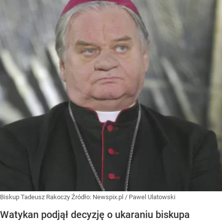
Biskup Tadeusz Rakoczy
Źródło:
Newspix.pl
/
Pawel Ulatowski
Watykan podjął decyzję o ukaraniu biskupa