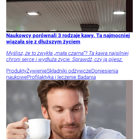
Naukowcy porównali 3 rodzaje kawy. Ta najmocniej
wiązała się z dłuższym życiem
Myślisz, że to zwykła „mała czarna”? Ta kawa najsilniej
chroni serce i wydłuża życie. Sprawdź, czy ją pijesz.
Produkty
Żywienie
Składniki odżywcze
Doniesienia
naukowe
Profilaktyka i leczenie
Badania