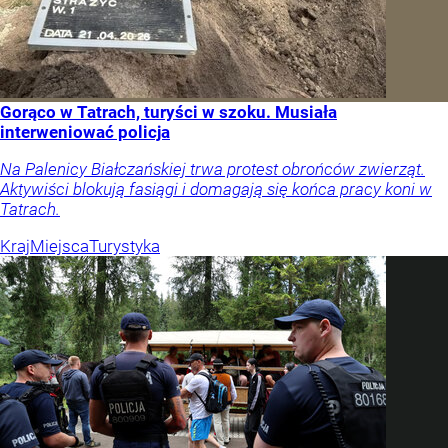
Gorąco w Tatrach, turyści w szoku. Musiała
interweniować policja
Na Palenicy Białczańskiej trwa protest obrońców zwierząt.
Aktywiści blokują fasiągi i domagają się końca pracy koni w
Tatrach.
Kraj
Miejsca
Turystyka