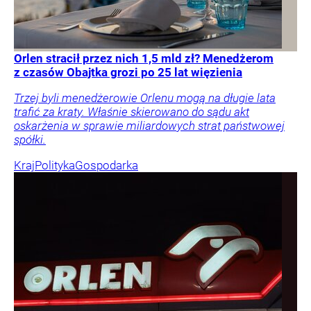
Orlen stracił przez nich 1,5 mld zł? Menedżerom
z czasów Obajtka grozi po 25 lat więzienia
Trzej byli menedżerowie Orlenu mogą na długie lata
trafić za kraty. Właśnie skierowano do sądu akt
oskarżenia w sprawie miliardowych strat państwowej
spółki.
Kraj
Polityka
Gospodarka