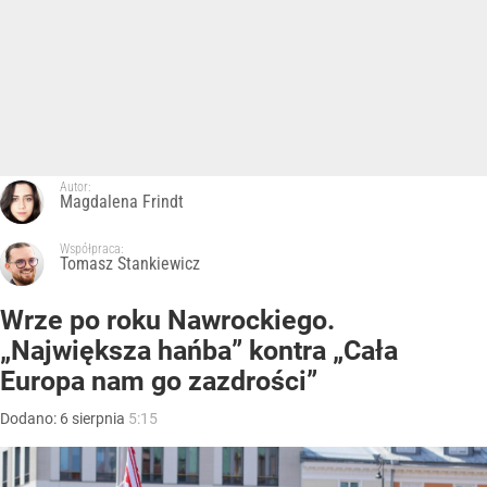
Autor:
Magdalena Frindt
Współpraca:
Tomasz Stankiewicz
Wrze po roku Nawrockiego.
„Największa hańba” kontra „Cała
Europa nam go zazdrości”
Dodano:
6
sierpnia
5:15