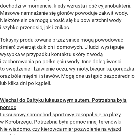
dochodzi w momencie, kiedy wzrasta ilość cyjanobakterii.
Masowe namnażanie się glonów powoduje zakwit wody.
Niektóre sinice mogą unosić się ku powierzchni wody
i szybko przenosić, jak i znikać.
Toksyny produkowane przez sinice mogą powodować
śmierć zwierząt dzikich i domowych. U ludzi występuje
wysypka w przypadku kontaktu skóry z wodą
i zachorowania po połknięciu wody. Inne dolegliwości
to swędzenie i łzawienie oczu, wymioty, biegunka, gorączka
oraz bóle mięśni i stawów. Mogą one ustąpić bezpośrednio
lub kilka dni po kąpieli.
Wjechał do Bałtyku luksusowym autem. Potrzebna była
pomoc
Luksusowy samochód sportowy zakopał się na plaży
w Kołobrzegu. Potrzebna była pomoc innej terenówki.
Nie wiadomo, czy kierowca miał pozwolenie na wjazd