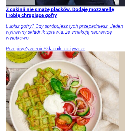
Z cukinii nie smażę placków. Dodaję mozzarellę
i robię chrupiące gofry
Lubisz gofry? Gdy spróbujesz tych przepadniesz. Jeden
wytrawny składnik sprawia, że smakują naprawdę
wyjątkowo.
Przepisy
Żywienie
Składniki odżywcze