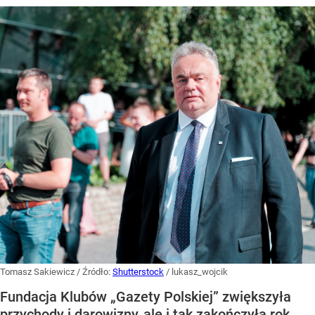
Tomasz Sakiewicz
/ Źródło:
Shutterstock
/
lukasz_wojcik
Fundacja Klubów „Gazety Polskiej” zwiększyła
przychody i darowizny, ale i tak zakończyła rok