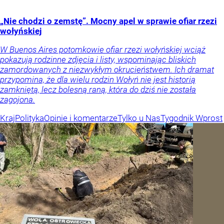
„Nie chodzi o zemstę”. Mocny apel w sprawie ofiar rzezi
wołyńskiej
W Buenos Aires potomkowie ofiar rzezi wołyńskiej wciąż
pokazują rodzinne zdjęcia i listy, wspominając bliskich
zamordowanych z niezwykłym okrucieństwem. Ich dramat
przypomina, że dla wielu rodzin Wołyń nie jest historią
zamkniętą, lecz bolesną raną, która do dziś nie została
zagojona.
Kraj
Polityka
Opinie i komentarze
Tylko u Nas
Tygodnik Wprost