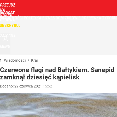
PRZEJDŹ
NA
WPROST
STRONĘ
WIADOMOŚCI
POLITYKA
BIZNES
DOM
ZDROWIE
ROZRYWKA
TYGODN
GŁÓWNĄ
UBSKRYBUJ
ZALOGUJ
MENU
Wiadomości
/
Kraj
Czerwone flagi nad Bałtykiem. Sanepid
zamknął dziesięć kąpielisk
Dodano:
29
czerwca
2021
15:52