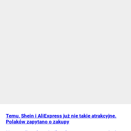
Temu, Shein i AliExpress już nie takie atrakcyjne.
Polaków zapytano o zakupy