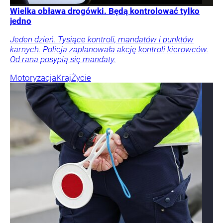
Wielka obława drogówki. Będą kontrolować tylko
jedno
Jeden dzień. Tysiące kontroli, mandatów i punktów
karnych. Policja zaplanowała akcję kontroli kierowców.
Od rana posypią się mandaty.
Motoryzacja
Kraj
Życie