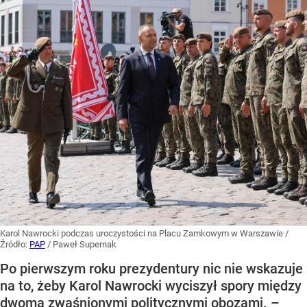
Karol Nawrocki podczas uroczystości na Placu Zamkowym w Warszawie
/
Źródło:
PAP
/
Paweł Supernak
Po pierwszym roku prezydentury nic nie wskazuje
na to, żeby Karol Nawrocki wyciszył spory między
dwoma zwaśnionymi politycznymi obozami. –