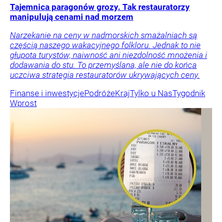
Tajemnica paragonów grozy. Tak restauratorzy
manipulują cenami nad morzem
Narzekanie na ceny w nadmorskich smażalniach są
częścią naszego wakacyjnego folkloru. Jednak to nie
głupota turystów, naiwność ani niezdolność mnożenia i
dodawania do stu. To przemyślana, ale nie do końca
uczciwa strategia restauratorów ukrywających ceny.
Finanse i inwestycje
Podróże
Kraj
Tylko u Nas
Tygodnik
Wprost