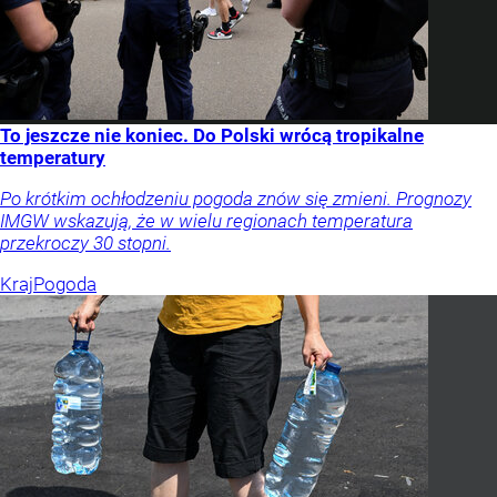
To jeszcze nie koniec. Do Polski wrócą tropikalne
temperatury
Po krótkim ochłodzeniu pogoda znów się zmieni. Prognozy
IMGW wskazują, że w wielu regionach temperatura
przekroczy 30 stopni.
Kraj
Pogoda