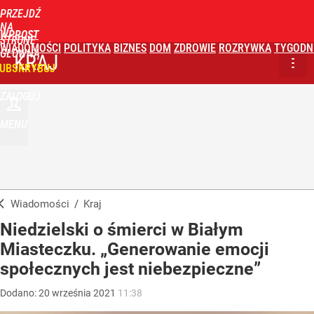
PRZEJDŹ
NA
WPROST
STRONĘ
WIADOMOŚCI
POLITYKA
BIZNES
DOM
ZDROWIE
ROZRYWKA
TYGODN
GŁÓWNĄ
KRAJ
UBSKRYBUJ
ZALOGUJ
MENU
Wiadomości
/
Kraj
Niedzielski o śmierci w Białym
Miasteczku. „Generowanie emocji
społecznych jest niebezpieczne”
Dodano:
20
września
2021
11:38