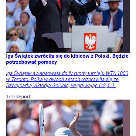
Iga Świątek zwróciła się do kibiców z Polski. Będzie
potrzebować pomocy
Iga Świątek awansowała do IV rundy turnieju WTA 1000
w Toronto. Polka w dwóch setach rozprawiła się ze
Szwajcarką Viktorija Golubic, wygrywając 6:2, 6:1.
Tenis
Sport