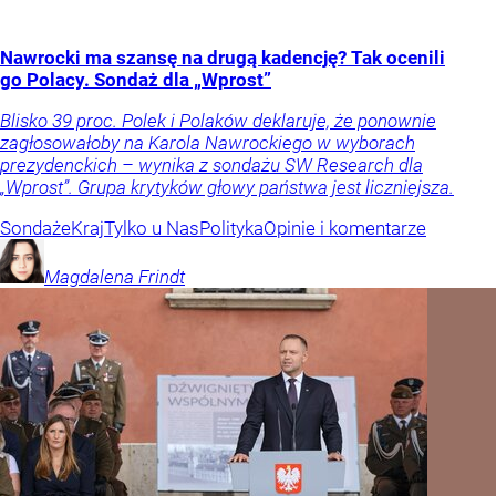
Nawrocki ma szansę na drugą kadencję? Tak ocenili
go Polacy. Sondaż dla „Wprost”
Blisko 39 proc. Polek i Polaków deklaruje, że ponownie
zagłosowałoby na Karola Nawrockiego w wyborach
prezydenckich – wynika z sondażu SW Research dla
„Wprost”. Grupa krytyków głowy państwa jest liczniejsza.
Sondaże
Kraj
Tylko u Nas
Polityka
Opinie i komentarze
Magdalena
Frindt