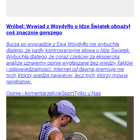
Wróbel: Wywiad z Woydyłło o Idze Świątek obnażył
coś znacznie gorszego
Burza po wywiadzie z Ewą Woydyłło nie wybuchła
dlatego, że padły kontrowersyjne słowa o Idze Świątek.
Wybuchła dlatego, że coraz częściej za ekspercką
analizę uznajemy opinie wygłaszane bez wiedzy, faktów
i odpowiedzialności. Internet od dawna premiuje nie
tych, którzy wiedzą najwięcej, lecz tych, którzy mówią
najgłośniej.
Opinie i komentarze
Kraj
Sport
Tylko u Nas