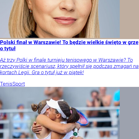
Polski finał w Warszawie! To będzie wielkie święto w grze
o tytuł
Aż trzy Polki w finale turnieju tenisowego w Warszawie? To
rzeczywiście scenariusz, który spełnił się podczas zmagań na
kortach Legii. Gra o tytuł już w piątek!
Tenis
Sport