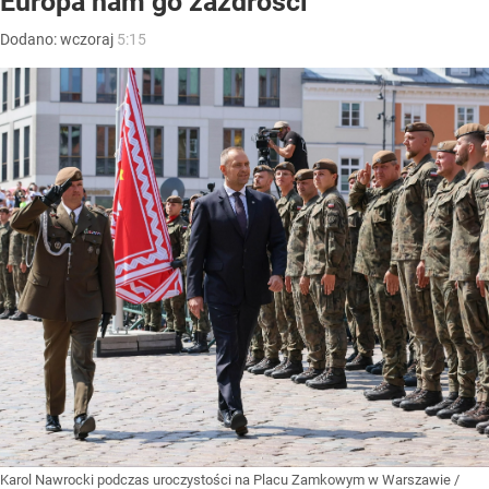
Europa nam go zazdrości”
Dodano:
wczoraj
5:15
Karol Nawrocki podczas uroczystości na Placu Zamkowym w Warszawie
/