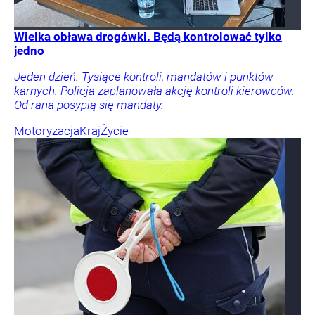
Wielka obława drogówki. Będą kontrolować tylko
jedno
Jeden dzień. Tysiące kontroli, mandatów i punktów
karnych. Policja zaplanowała akcję kontroli kierowców.
Od rana posypią się mandaty.
Motoryzacja
Kraj
Życie