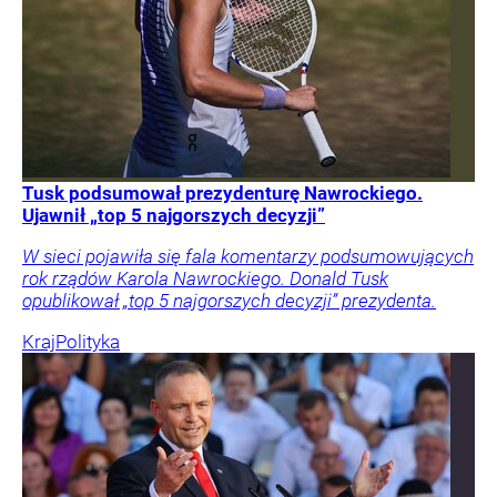
Tusk podsumował prezydenturę Nawrockiego.
Ujawnił „top 5 najgorszych decyzji”
W sieci pojawiła się fala komentarzy podsumowujących
rok rządów Karola Nawrockiego. Donald Tusk
opublikował „top 5 najgorszych decyzji” prezydenta.
Kraj
Polityka