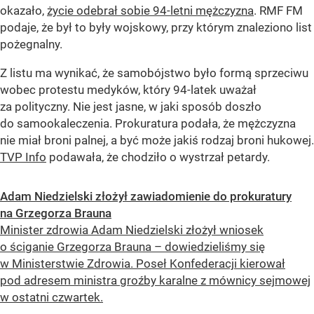
okazało,
życie odebrał sobie 94-letni mężczyzna
. RMF FM
podaje, że był to były wojskowy, przy którym znaleziono list
pożegnalny.
Z listu ma wynikać, że samobójstwo było formą sprzeciwu
wobec protestu medyków, który 94-latek uważał
za polityczny. Nie jest jasne, w jaki sposób doszło
do samookaleczenia. Prokuratura podała, że mężczyzna
nie miał broni palnej, a być może jakiś rodzaj broni hukowej.
TVP Info
podawała, że chodziło o wystrzał petardy.
Adam Niedzielski złożył zawiadomienie do prokuratury
na Grzegorza Brauna
Minister zdrowia Adam Niedzielski złożył wniosek
o ściganie Grzegorza Brauna – dowiedzieliśmy się
w Ministerstwie Zdrowia. Poseł Konfederacji kierował
pod adresem ministra groźby karalne z mównicy sejmowej
w ostatni czwartek.