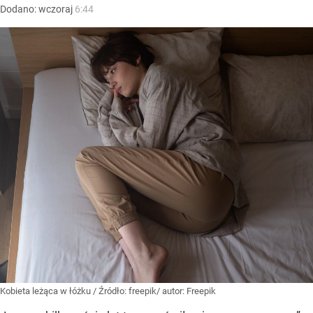
Dodano:
wczoraj
6:44
Kobieta leżąca w łóżku
/ Źródło:
freepik/ autor: Freepik