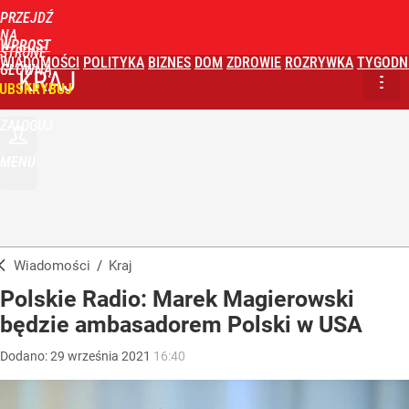
PRZEJDŹ
NA
WPROST
STRONĘ
WIADOMOŚCI
POLITYKA
BIZNES
DOM
ZDROWIE
ROZRYWKA
TYGODN
GŁÓWNĄ
KRAJ
UBSKRYBUJ
ZALOGUJ
MENU
Wiadomości
/
Kraj
Polskie Radio: Marek Magierowski
będzie ambasadorem Polski w USA
Dodano:
29
września
2021
16:40