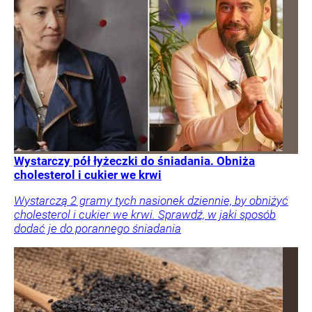
Wystarczy pół łyżeczki do śniadania. Obniża
cholesterol i cukier we krwi
Wystarczą 2 gramy tych nasionek dziennie, by obniżyć
cholesterol i cukier we krwi. Sprawdź, w jaki sposób
dodać je do porannego śniadania