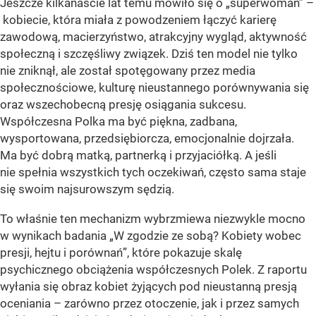
Jeszcze kilkanaście lat temu mówiło się o „superwoman” –
kobiecie, która miała z powodzeniem łączyć karierę
zawodową, macierzyństwo, atrakcyjny wygląd, aktywność
społeczną i szczęśliwy związek. Dziś ten model nie tylko
nie zniknął, ale został spotęgowany przez media
społecznościowe, kulturę nieustannego porównywania się
oraz wszechobecną presję osiągania sukcesu.
Współczesna Polka ma być piękna, zadbana,
wysportowana, przedsiębiorcza, emocjonalnie dojrzała.
Ma być dobrą matką, partnerką i przyjaciółką. A jeśli
nie spełnia wszystkich tych oczekiwań, często sama staje
się swoim najsurowszym sędzią.
To właśnie ten mechanizm wybrzmiewa niezwykle mocno
w wynikach badania „W zgodzie ze sobą? Kobiety wobec
presji, hejtu i porównań”, które pokazuje skalę
psychicznego obciążenia współczesnych Polek. Z raportu
wyłania się obraz kobiet żyjących pod nieustanną presją
oceniania – zarówno przez otoczenie, jak i przez samych