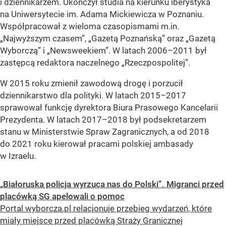
i dziennikarzem. Ukończył studia na kierunku iberystyka
na Uniwersytecie im. Adama Mickiewicza w Poznaniu.
Współpracował z wieloma czasopismami m.in.
„Najwyższym czasem”, „Gazetą Poznańską” oraz „Gazetą
Wyborczą” i „Newsweekiem”. W latach 2006–2011 był
zastępcą redaktora naczelnego „Rzeczpospolitej”.
W 2015 roku zmienił zawodową drogę i porzucił
dziennikarstwo dla polityki. W latach 2015–2017
sprawował funkcję dyrektora Biura Prasowego Kancelarii
Prezydenta. W latach 2017–2018 był podsekretarzem
stanu w Ministerstwie Spraw Zagranicznych, a od 2018
do 2021 roku kierował pracami polskiej ambasady
w Izraelu.
„Białoruska policja wyrzuca nas do Polski”. Migranci przed
placówką SG apelowali o pomoc
Portal wyborcza.pl relacjonuje przebieg wydarzeń, które
miały miejsce przed placówką Straży Granicznej