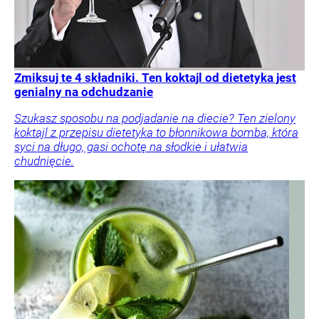
Zmiksuj te 4 składniki. Ten koktajl od dietetyka jest
genialny na odchudzanie
Szukasz sposobu na podjadanie na diecie? Ten zielony
koktajl z przepisu dietetyka to błonnikowa bomba, która
syci na długo, gasi ochotę na słodkie i ułatwia
chudnięcie.