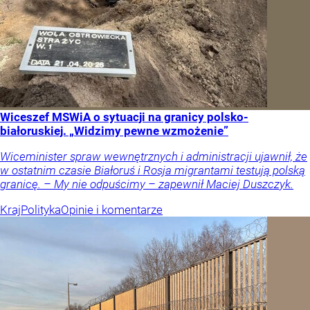
Wiceszef MSWiA o sytuacji na granicy polsko-
białoruskiej. „Widzimy pewne wzmożenie”
Wiceminister spraw wewnętrznych i administracji ujawnił, że
w ostatnim czasie Białoruś i Rosja migrantami testują polską
granicę. – My nie odpuścimy – zapewnił Maciej Duszczyk.
Kraj
Polityka
Opinie i komentarze