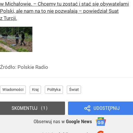
w Michałowie. – Chcemy tu zostać i stać się obywatelami
Polski, ale nam na to nie pozwalają – powiedział Suat
z Turcji.
Źródło:
Polskie Radio
Wiadomości
Kraj
Polityka
Świat
SKOMENTUJ
UDOSTĘPNIJ
1
Obserwuj nas
w
Google News