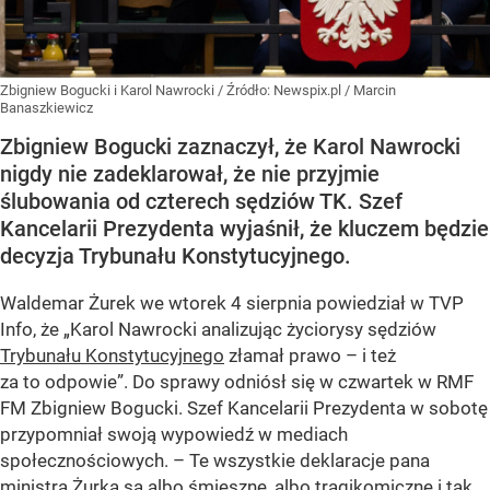
Zbigniew Bogucki i Karol Nawrocki
/ Źródło:
Newspix.pl
/
Marcin
Banaszkiewicz
Zbigniew Bogucki zaznaczył, że Karol Nawrocki
nigdy nie zadeklarował, że nie przyjmie
ślubowania od czterech sędziów TK. Szef
Kancelarii Prezydenta wyjaśnił, że kluczem będzie
decyzja Trybunału Konstytucyjnego.
Waldemar Żurek we wtorek 4 sierpnia powiedział w TVP
Info, że „Karol Nawrocki analizując życiorysy sędziów
Trybunału Konstytucyjnego
złamał prawo – i też
za to odpowie”. Do sprawy odniósł się w czwartek w RMF
FM Zbigniew Bogucki. Szef Kancelarii Prezydenta w sobotę
przypomniał swoją wypowiedź w mediach
społecznościowych. – Te wszystkie deklaracje pana
ministra Żurka są albo śmieszne, albo tragikomiczne i tak