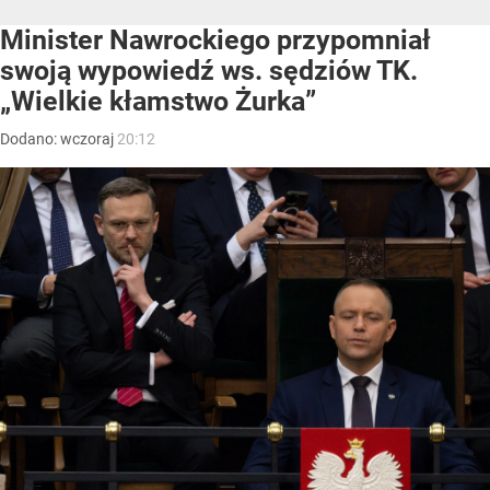
Minister Nawrockiego przypomniał
swoją wypowiedź ws. sędziów TK.
„Wielkie kłamstwo Żurka”
Dodano:
wczoraj
20:12