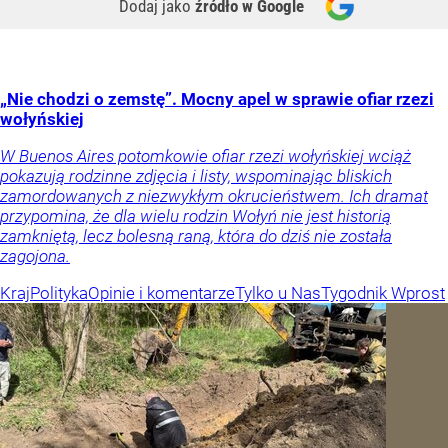
Dodaj jako
źródło w Google
„Nie chodzi o zemstę”. Mocny apel w sprawie ofiar rzezi
wołyńskiej
W Buenos Aires potomkowie ofiar rzezi wołyńskiej wciąż
pokazują rodzinne zdjęcia i listy, wspominając bliskich
zamordowanych z niezwykłym okrucieństwem. Ich dramat
przypomina, że dla wielu rodzin Wołyń nie jest historią
zamkniętą, lecz bolesną raną, która do dziś nie została
zagojona.
Kraj
Polityka
Opinie i komentarze
Tylko u Nas
Tygodnik Wprost