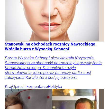
Stanowski na obchodach rocznicy Nawrockiego.
Wróciła burza z Wysocką-Schnepf
Dorota Wysocka-Schnepf skrytykowała Krzysztofa
Stanowskiego za obecność na rocznicy zaprzysiężenia
Karola Nawrockiego. Dziennikarka użyła
sformułowania, które po raz pierwszy padło z ust
założyciela Kanału Zero pod jej adresem.
Kraj
Opinie i komentarze
Polityka