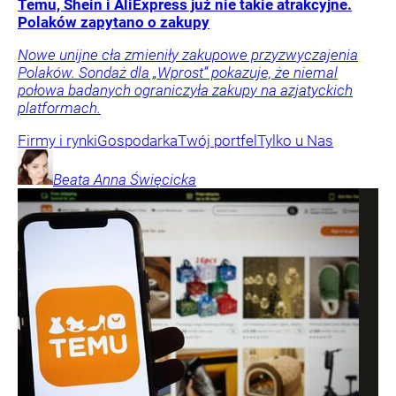
Temu, Shein i AliExpress już nie takie atrakcyjne.
Polaków zapytano o zakupy
Nowe unijne cła zmieniły zakupowe przyzwyczajenia
Polaków. Sondaż dla „Wprost” pokazuje, że niemal
połowa badanych ograniczyła zakupy na azjatyckich
platformach.
Firmy i rynki
Gospodarka
Twój portfel
Tylko u Nas
Beata Anna
Święcicka