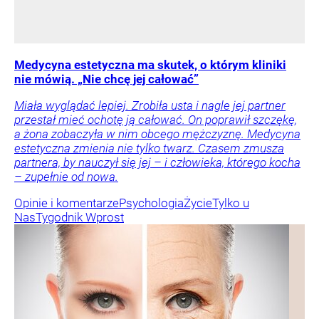
Medycyna estetyczna ma skutek, o którym kliniki
nie mówią. „Nie chcę jej całować”
Miała wyglądać lepiej. Zrobiła usta i nagle jej partner
przestał mieć ochotę ją całować. On poprawił szczękę,
a żona zobaczyła w nim obcego mężczyznę. Medycyna
estetyczna zmienia nie tylko twarz. Czasem zmusza
partnera, by nauczył się jej – i człowieka, którego kocha
– zupełnie od nowa.
Opinie i komentarze
Psychologia
Życie
Tylko u
Nas
Tygodnik Wprost