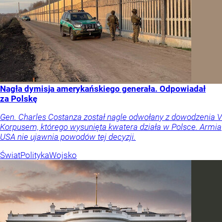
Nagła dymisja amerykańskiego generała. Odpowiadał
za Polskę
Gen. Charles Costanza został nagle odwołany z dowodzenia V
Korpusem, którego wysunięta kwatera działa w Polsce. Armia
USA nie ujawnia powodów tej decyzji.
Świat
Polityka
Wojsko