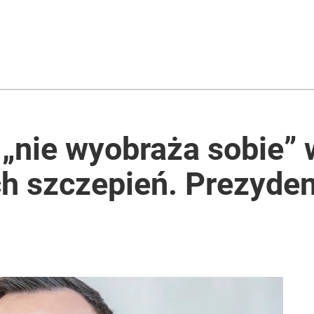
ł coś znacznie gorszego
„nie wyobraża sobie” 
 szczepień. Prezyden
2030 roku?