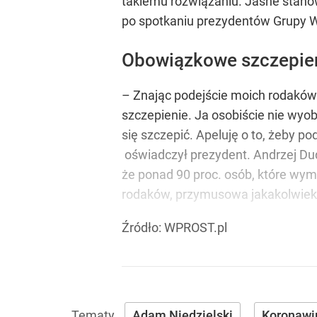
takiemu rozwiązaniu. Jasne stano
po spotkaniu prezydentów Grupy 
Obowiązkowe szczepieni
– Znając podejście moich rodaków
szczepienie. Ja osobiście nie wyo
się szczepić. Apeluję o to, żeby pod
oświadczył prezydent. Andrzej Du
że ponad 90 proc. osób, które wym
rodaków, przymusowa jakakolwiek 
Źródło:
WPROST.pl
Adam Niedzielski
Koronawi