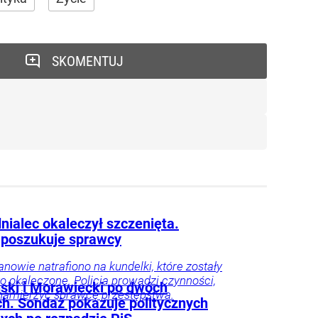
SKOMENTUJ
nialec okaleczył szczenięta.
a poszukuje sprawcy
nowie natrafiono na kundelki, które zostały
ko okaleczone. Policja prowadzi czynności,
ski i Morawiecki po dwóch
namierzyć sprawcę przestępstwa.
ch. Sondaż pokazuje politycznych