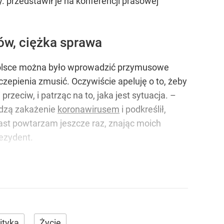
ry. przedstawił je na konferencji prasowej
ów, ciężka sprawa
 Polsce można było wprowadzić przymusowe
zepienia zmusić. Oczywiście apeluję o to, żeby
przeciw, i patrząc na to, jaka jest sytuacja. –
odzą zakażenie
koronawirusem
i podkreślił,
iast powtarzam jeszcze raz, znając moich
ezydent.
ityka
Życie