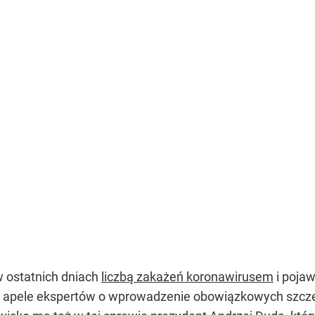
 ostatnich dniach
liczbą zakażeń koronawirusem
i poja
ać apele ekspertów o wprowadzenie obowiązkowych szczep