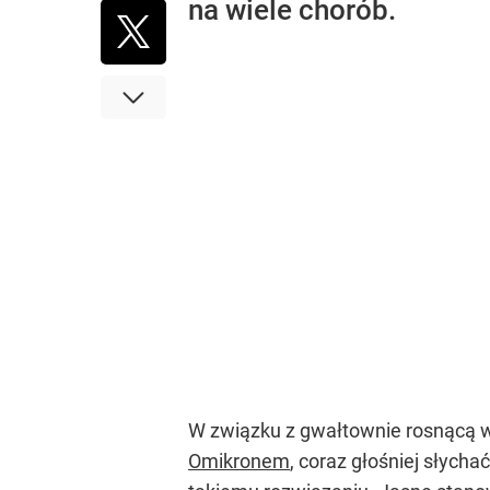
na wiele chorób.
W związku z gwałtownie rosnącą w
Omikronem
, coraz głośniej słych