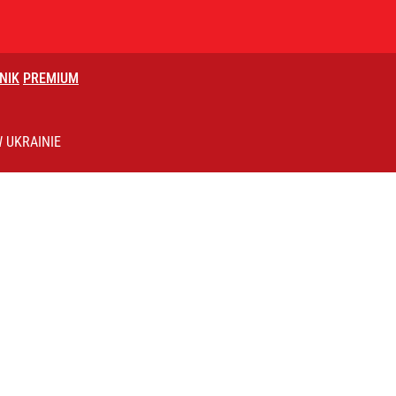
NIK
PREMIUM
lnej kolekcji kapsułowej
 UKRAINIE
i. Tego potrzebuje dziś cała Europa
knięciu w Trybunale