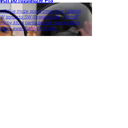
ych po rozpadzie PiS
aj
 PiS-ie może sporo zmienić w polskiej
. W sondażu SW Research dla „Wprost”
liśmy, która partia będzie największym
entem ewentualnych zmian.
o u
Trela
tyka