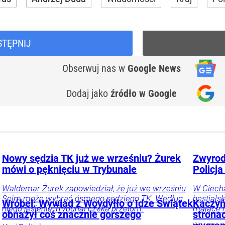
STĘPNIJ
Obserwuj nas
w
Google News
Dodaj jako
źródło w Google
Nowy sędzia TK już we wrześniu? Żurek
Zwyrod
mówi o pęknięciu w Trybunale
Policj
Waldemar Żurek zapowiedział, że już we wrześniu
W Ciecha
Sejm może wybrać ósmego sędziego TK. Według
bestials
Wróbel: Wywiad z Woydyłło o Idze Świątek
Kaczyń
niego jesienią Trybunał czeka przełom.
mające 
obnażył coś znacznie gorszego
strona