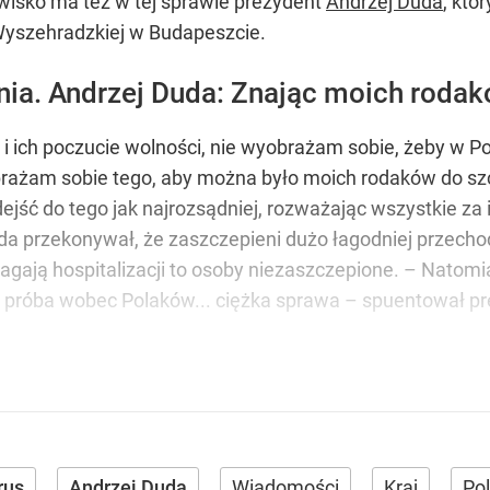
wisko ma też w tej sprawie prezydent
Andrzej Duda
, któ
Wyszehradzkiej w Budapeszcie.
a. Andrzej Duda: Znając moich rodak
 i ich poczucie wolności, nie wyobrażam sobie, żeby w
brażam sobie tego, aby można było moich rodaków do szc
ejść do tego jak najrozsądniej, rozważając wszystkie za i 
da przekonywał, że zaszczepieni dużo łagodniej przech
agają hospitalizacji to osoby niezaszczepione. – Natom
próba wobec Polaków... ciężka sprawa – spuentował pr
rus
Andrzej Duda
Wiadomości
Kraj
Pol