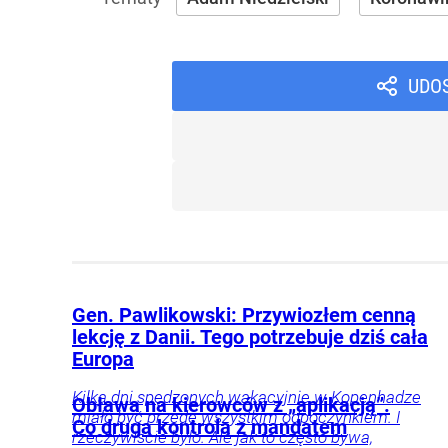
UDO
Gen. Pawlikowski: Przywiozłem cenną
lekcję z Danii. Tego potrzebuje dziś cała
Europa
Kilka dni spędzonych wakacyjnie w Kopenhadze
Obława na kierowców z „aplikacją”.
miało być przede wszystkim odpoczynkiem. I
Co druga kontrola z mandatem
rzeczywiście było. Ale jak to często bywa,