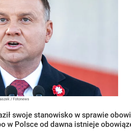
aszek / Fotonews
aził swoje stanowisko w sprawie obow
bo w Polsce od dawna istnieje obowiąze