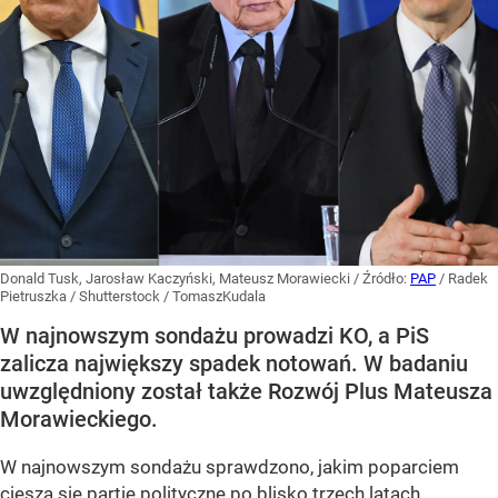
Donald Tusk, Jarosław Kaczyński, Mateusz Morawiecki
/ Źródło:
PAP
/
Radek
Pietruszka / Shutterstock / TomaszKudala
W najnowszym sondażu prowadzi KO, a PiS
zalicza największy spadek notowań. W badaniu
uwzględniony został także Rozwój Plus Mateusza
Morawieckiego.
W najnowszym sondażu sprawdzono, jakim poparciem
cieszą się partie polityczne po blisko trzech latach