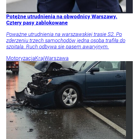
Potężne utrudnienia na obwodnicy Warszawy.
Cztery pasy zablokowane
Poważne utrudnienia na warszawskiej trasie S2. Po
zderzeniu trzech samochodów jedna osoba trafiła do
szpitala. Ruch odbywa się pasem awaryjnym.
Motoryzacja
Kraj
Warszawa