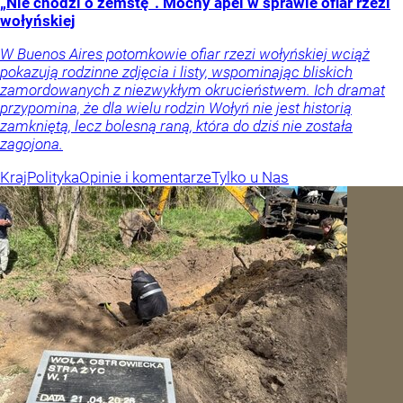
„Nie chodzi o zemstę”. Mocny apel w sprawie ofiar rzezi
wołyńskiej
W Buenos Aires potomkowie ofiar rzezi wołyńskiej wciąż
pokazują rodzinne zdjęcia i listy, wspominając bliskich
zamordowanych z niezwykłym okrucieństwem. Ich dramat
przypomina, że dla wielu rodzin Wołyń nie jest historią
zamkniętą, lecz bolesną raną, która do dziś nie została
zagojona.
Kraj
Polityka
Opinie i komentarze
Tylko u Nas