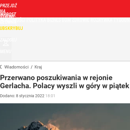
PRZEJDŹ
NA
WPROST
STRONĘ
WIADOMOŚCI
POLITYKA
BIZNES
DOM
ZDROWIE
ROZRYWKA
TYGODN
GŁÓWNĄ
UBSKRYBUJ
ZALOGUJ
MENU
Wiadomości
/
Kraj
Przerwano poszukiwania w rejonie
Gerlacha. Polacy wyszli w góry w piątek
Dodano:
8
stycznia
2022
18:01