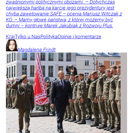
zwaśnionymi politycznymi obozami. – Dotychczas
największą hańbą na karcie jego prezydentury jest
chyba zawetowanie SAFE – ocenia Mariusz Witczak z
KO. – Mamy głowę państwa, z której możemy być
dumni – kontruje Marek Jakubiak z Rozwoju Plus.
Kraj
Tylko u Nas
Polityka
Opinie i komentarze
Magdalena
Frindt