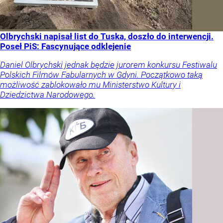
Olbrychski napisał list do Tuska, doszło do interwencji.
Poseł PiS: Fascynujące odklejenie
Daniel Olbrychski jednak będzie jurorem konkursu Festiwalu
Polskich Filmów Fabularnych w Gdyni. Początkowo taką
możliwość zablokowało mu Ministerstwo Kultury i
Dziedzictwa Narodowego.