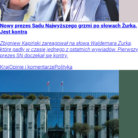
Nowy prezes Sądu Najwyższego grzmi po słowach Żurka.
Jest kontra
Zbigniew Kapiński zareagował na słowa Waldemara Żurka,
które padły w czasie jednego z ostatnich wywiadów. Pierwszy
prezes SN doczekał się kontry.
Kraj
Opinie i komentarze
Polityka