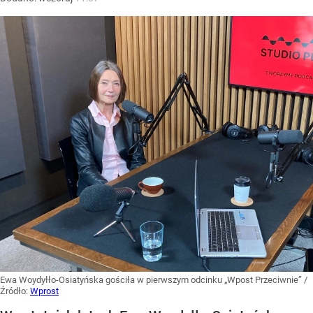
Ewa Woydyłło-Osiatyńska gościła w pierwszym odcinku „Wpost Przeciwnie”
/
Źródło:
Wprost