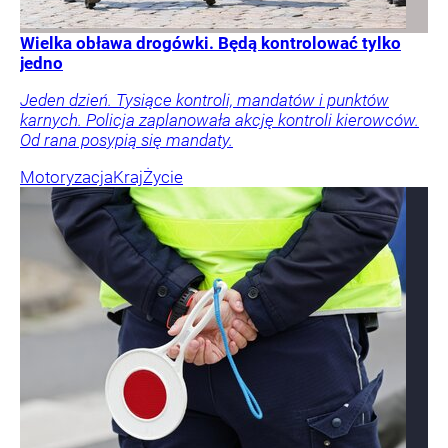
Wielka obława drogówki. Będą kontrolować tylko
jedno
Jeden dzień. Tysiące kontroli, mandatów i punktów
karnych. Policja zaplanowała akcję kontroli kierowców.
Od rana posypią się mandaty.
Motoryzacja
Kraj
Życie