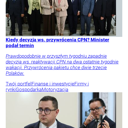
Kiedy decyzja ws. przywrócenia CPN? Minister
podał termin
Prawdopodobnie w przyszłym tygodniu zapadnie
decyzja ws. reaktywacji CPN na dwa ostatnie tygodnie
wakacji. Przywrócenia pakietu chce dwie trzecie
Polaków.
Twój portfel
Finanse i inwestycje
Firmy i
rynki
Gospodarka
Motoryzacja