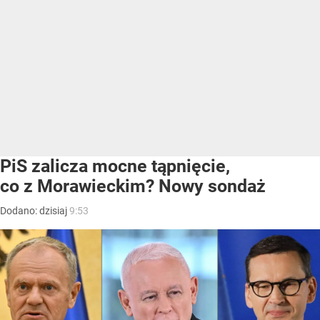
PiS zalicza mocne tąpnięcie,
co z Morawieckim? Nowy sondaż
Dodano:
dzisiaj
9:53