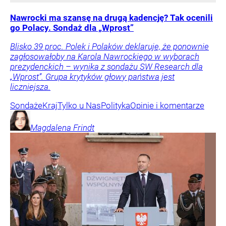
Nawrocki ma szansę na drugą kadencję? Tak ocenili
go Polacy. Sondaż dla „Wprost”
Blisko 39 proc. Polek i Polaków deklaruje, że ponownie
zagłosowałoby na Karola Nawrockiego w wyborach
prezydenckich – wynika z sondażu SW Research dla
„Wprost”. Grupa krytyków głowy państwa jest
liczniejsza.
Sondaże
Kraj
Tylko u Nas
Polityka
Opinie i komentarze
Magdalena
Frindt