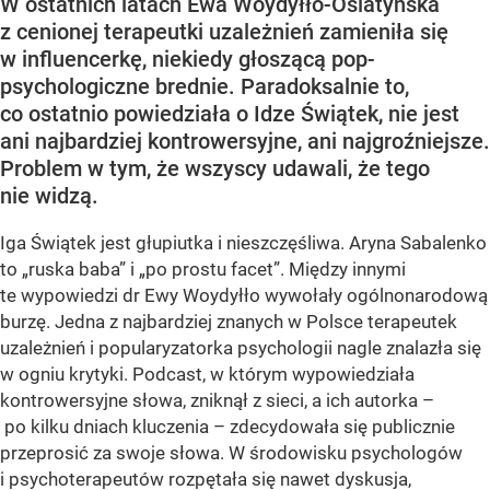
W ostatnich latach Ewa Woydyłło-Osiatyńska
z cenionej terapeutki uzależnień zamieniła się
w influencerkę, niekiedy głoszącą pop-
psychologiczne brednie. Paradoksalnie to,
co ostatnio powiedziała o Idze Świątek, nie jest
ani najbardziej kontrowersyjne, ani najgroźniejsze.
Problem w tym, że wszyscy udawali, że tego
nie widzą.
Iga Świątek jest głupiutka i nieszczęśliwa. Aryna Sabalenko
to „ruska baba” i „po prostu facet”. Między innymi
te wypowiedzi dr Ewy Woydyłło wywołały ogólnonarodową
burzę. Jedna z najbardziej znanych w Polsce terapeutek
uzależnień i popularyzatorka psychologii nagle znalazła się
w ogniu krytyki. Podcast, w którym wypowiedziała
kontrowersyjne słowa, zniknął z sieci, a ich autorka –
po kilku dniach kluczenia – zdecydowała się publicznie
przeprosić za swoje słowa. W środowisku psychologów
i psychoterapeutów rozpętała się nawet dyskusja,