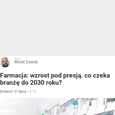
Autor:
Witold Ziomek
Farmacja: wzrost pod presją. co czeka
branżę do 2030 roku?
Dodano:
27
lipca
13:15