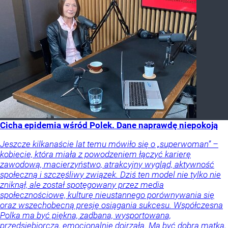
Cicha epidemia wśród Polek. Dane naprawdę niepokoją
Jeszcze kilkanaście lat temu mówiło się o „superwoman” –
kobiecie, która miała z powodzeniem łączyć karierę
zawodową, macierzyństwo, atrakcyjny wygląd, aktywność
społeczną i szczęśliwy związek. Dziś ten model nie tylko nie
zniknął, ale został spotęgowany przez media
społecznościowe, kulturę nieustannego porównywania się
oraz wszechobecną presję osiągania sukcesu. Współczesna
Polka ma być piękna, zadbana, wysportowana,
przedsiębiorcza, emocjonalnie dojrzała. Ma być dobrą matką,