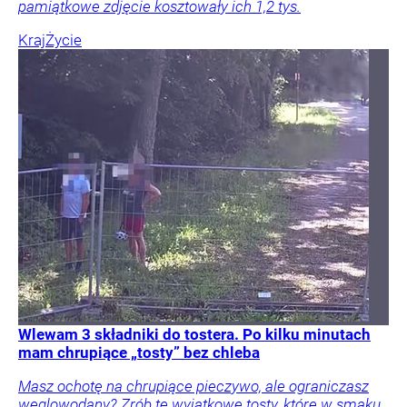
pamiątkowe zdjęcie kosztowały ich 1,2 tys.
Kraj
Życie
Wlewam 3 składniki do tostera. Po kilku minutach
mam chrupiące „tosty” bez chleba
Masz ochotę na chrupiące pieczywo, ale ograniczasz
węglowodany? Zrób te wyjątkowe tosty, które w smaku