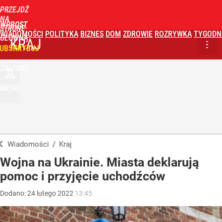
PRZEJDŹ
NA
WPROST
STRONĘ
WIADOMOŚCI
POLITYKA
BIZNES
DOM
ZDROWIE
ROZRYWKA
TYGODN
GŁÓWNĄ
KRAJ
UBSKRYBUJ
ZALOGUJ
MENU
Wiadomości
/
Kraj
Wojna na Ukrainie. Miasta deklarują
pomoc i przyjęcie uchodźców
Dodano:
24
lutego
2022
13:45