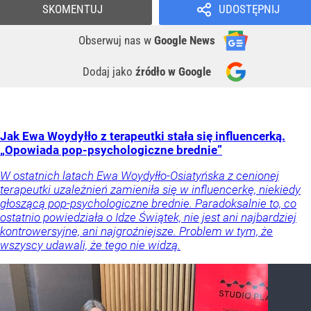
SKOMENTUJ
UDOSTĘPNIJ
Obserwuj nas
w
Google News
Dodaj jako
źródło w Google
Jak Ewa Woydyłło z terapeutki stała się influencerką.
„Opowiada pop-psychologiczne brednie”
W ostatnich latach Ewa Woydyłło-Osiatyńska z cenionej
terapeutki uzależnień zamieniła się w influencerkę, niekiedy
głoszącą pop-psychologiczne brednie. Paradoksalnie to, co
ostatnio powiedziała o Idze Świątek, nie jest ani najbardziej
kontrowersyjne, ani najgroźniejsze. Problem w tym, że
wszyscy udawali, że tego nie widzą.