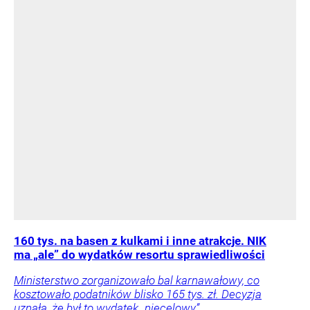
160 tys. na basen z kulkami i inne atrakcje. NIK
ma „ale” do wydatków resortu sprawiedliwości
Ministerstwo zorganizowało bal karnawałowy, co
kosztowało podatników blisko 165 tys. zł. Decyzja
uznała, że był to wydatek „niecelowy”.