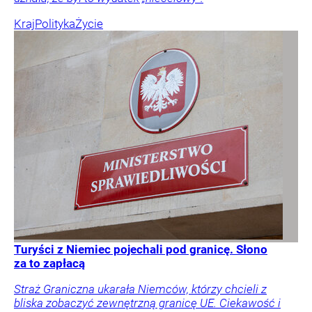
Kraj
Polityka
Życie
Turyści z Niemiec pojechali pod granicę. Słono
za to zapłacą
Straż Graniczna ukarała Niemców, którzy chcieli z
bliska zobaczyć zewnętrzną granicę UE. Ciekawość i