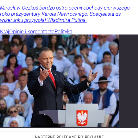
Mirosław Oczkoś bardzo ostro ocenił obchody pierwszego
roku prezydentury Karola Nawrockiego. Specjalista ds.
wizerunku przywołał Władimira Putina.
Kraj
Opinie i komentarze
Polityka