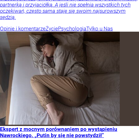
partnerką i przyjaciółką. A jeśli nie spełnia wszystkich tych
oczekiwań, często sama staje się swoim najsurowszym
sędzią.
Opinie i komentarze
Życie
Psychologia
Tylko u Nas
Ekspert z mocnym porównaniem po wystąpieniu
Nawrockiego. „Putin by się nie powstydził”