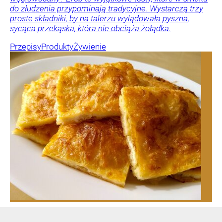
do złudzenia przypominają tradycyjne. Wystarczą trzy
proste składniki, by na talerzu wylądowała pyszna,
sycąca przekąska, która nie obciąża żołądka.
Przepisy
Produkty
Żywienie