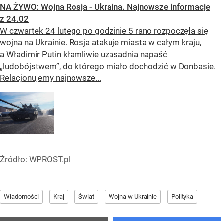
NA ŻYWO: Wojna Rosja - Ukraina. Najnowsze informacje
z 24.02
W czwartek 24 lutego po godzinie 5 rano rozpoczęła się
wojna na Ukrainie. Rosja atakuje miasta w całym kraju,
a Władimir Putin kłamliwie uzasadnia napaść
„ludobójstwem”, do którego miało dochodzić w Donbasie.
Relacjonujemy najnowsze...
Źródło:
WPROST.pl
Wiadomości
Kraj
Świat
Wojna w Ukrainie
Polityka