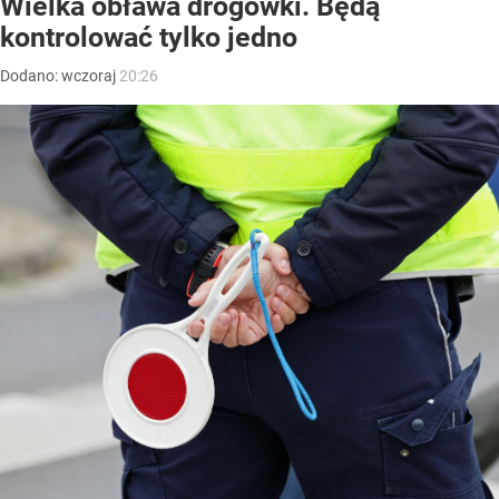
Wielka obława drogówki. Będą
kontrolować tylko jedno
Dodano:
wczoraj
20:26