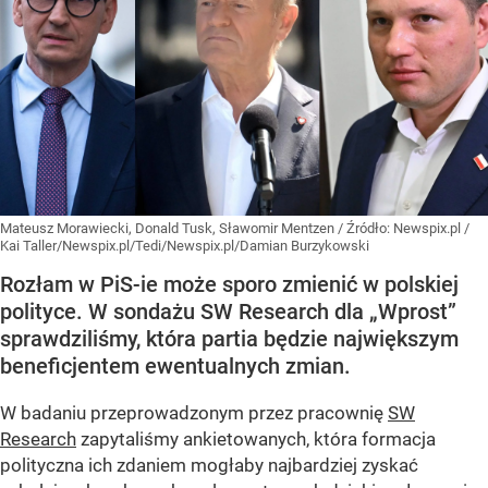
Mateusz Morawiecki, Donald Tusk, Sławomir Mentzen
/ Źródło:
Newspix.pl
/
Kai Taller/Newspix.pl/Tedi/Newspix.pl/Damian Burzykowski
Rozłam w PiS-ie może sporo zmienić w polskiej
polityce. W sondażu SW Research dla „Wprost”
sprawdziliśmy, która partia będzie największym
beneficjentem ewentualnych zmian.
W badaniu przeprowadzonym przez pracownię
SW
Research
zapytaliśmy ankietowanych, która formacja
polityczna ich zdaniem mogłaby najbardziej zyskać