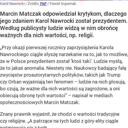
Karol Nawrocki
/ Źródło:
PAP
/
Paweł Supernak
Marcin Matczak odpowiedział krytykom, dlaczego
jego zdaniem Karol Nawrocki został prezydentem.
Według publicysty ludzie widzą w nim obrońcę
ważnych dla nich wartości, np. religii.
„Przy okazji pierwszej rocznicy zaprzysiężenia Karola
Nawrockiego ciągle słyszę narzekanie na to, jak to możliwe,
że w Polsce prezydentem został ‘ktoś taki’. Ludzie myślą,
że to jakaś anomalia. Niestety nie. Naukowcy badający falę
zwycięstw proautorytarnych polityków, takich jak Trump
czy Orban wyjaśniają ten fenomen – ludzie na nich głosują,
bo czują, że ważne dla nich wartości są zagrożone, a oni
obiecują obronę tych wartości” – napisał w mediach
społecznościowych Marcin Matczak.
Znany prawnik wyjaśnił, że chodzi o wartości tradycyjne
czy religijne. „A patrzące na tych ludzi z góry elity ciągle
naśmiewają się z tych...