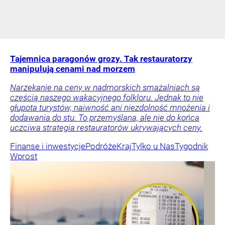
Tajemnica paragonów grozy. Tak restauratorzy
manipulują cenami nad morzem
Narzekanie na ceny w nadmorskich smażalniach są
częścią naszego wakacyjnego folkloru. Jednak to nie
głupota turystów, naiwność ani niezdolność mnożenia i
dodawania do stu. To przemyślana, ale nie do końca
uczciwa strategia restauratorów ukrywających ceny.
Finanse i inwestycje
Podróże
Kraj
Tylko u Nas
Tygodnik
Wprost