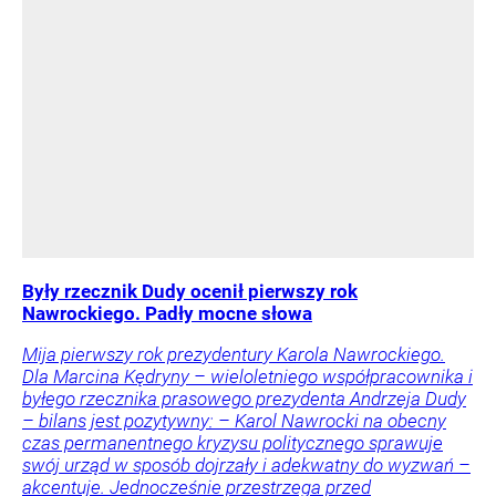
Były rzecznik Dudy ocenił pierwszy rok
Nawrockiego. Padły mocne słowa
Mija pierwszy rok prezydentury Karola Nawrockiego.
Dla Marcina Kędryny – wieloletniego współpracownika i
byłego rzecznika prasowego prezydenta Andrzeja Dudy
– bilans jest pozytywny: – Karol Nawrocki na obecny
czas permanentnego kryzysu politycznego sprawuje
swój urząd w sposób dojrzały i adekwatny do wyzwań –
akcentuje. Jednocześnie przestrzega przed