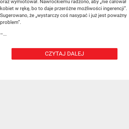
oraz wymiotował. Nawrockiemu radzono, aby „nie całował
kobiet w rękę, bo to daje przeróżne możliwości ingerencji”.
Sugerowano, że „wystarczy coś nasypać i już jest poważny
problem”.
–...
CZYTAJ DALEJ