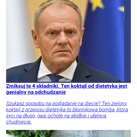
Zmiksuj te 4 składniki. Ten koktajl od dietetyka jest
genialny na odchudzanie
Szukasz sposobu na podjadanie na diecie? Ten zielony
koktajl z przepisu dietetyka to błonnikowa bomba, która
syci na długo, gasi ochotę na słodkie i ułatwia
chudnięcie.