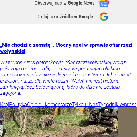
Obserwuj nas
w
Google News
Dodaj jako
źródło w Google
„Nie chodzi o zemstę”. Mocny apel w sprawie ofiar rzezi
wołyńskiej
W Buenos Aires potomkowie ofiar rzezi wołyńskiej wciąż
pokazują rodzinne zdjęcia i listy, wspominając bliskich
zamordowanych z niezwykłym okrucieństwem. Ich dramat
przypomina, że dla wielu rodzin Wołyń nie jest historią
zamkniętą, lecz bolesną raną, która do dziś nie została
zagojona.
Kraj
Polityka
Opinie i komentarze
Tylko u Nas
Tygodnik Wprost