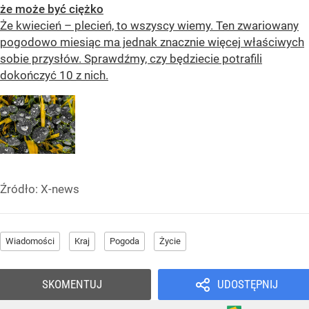
że może być ciężko
Że kwiecień – plecień, to wszyscy wiemy. Ten zwariowany
pogodowo miesiąc ma jednak znacznie więcej właściwych
sobie przysłów. Sprawdźmy, czy będziecie potrafili
dokończyć 10 z nich.
Źródło:
X-news
Wiadomości
Kraj
Pogoda
Życie
SKOMENTUJ
UDOSTĘPNIJ