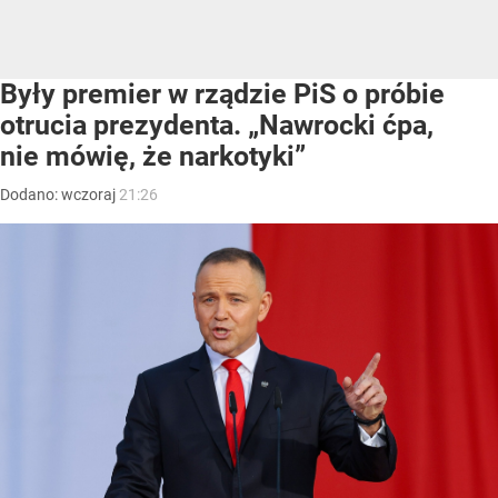
Były premier w rządzie PiS o próbie
otrucia prezydenta. „Nawrocki ćpa,
nie mówię, że narkotyki”
Dodano:
wczoraj
21:26