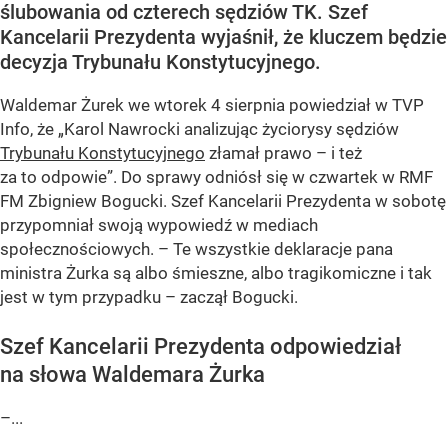
ślubowania od czterech sędziów TK. Szef
Kancelarii Prezydenta wyjaśnił, że kluczem będzie
decyzja Trybunału Konstytucyjnego.
Waldemar Żurek we wtorek 4 sierpnia powiedział w TVP
Info, że „Karol Nawrocki analizując życiorysy sędziów
Trybunału Konstytucyjnego
złamał prawo – i też
za to odpowie”. Do sprawy odniósł się w czwartek w RMF
FM Zbigniew Bogucki. Szef Kancelarii Prezydenta w sobotę
przypomniał swoją wypowiedź w mediach
społecznościowych. – Te wszystkie deklaracje pana
ministra Żurka są albo śmieszne, albo tragikomiczne i tak
jest w tym przypadku – zaczął Bogucki.
Szef Kancelarii Prezydenta odpowiedział
na słowa Waldemara Żurka
–...