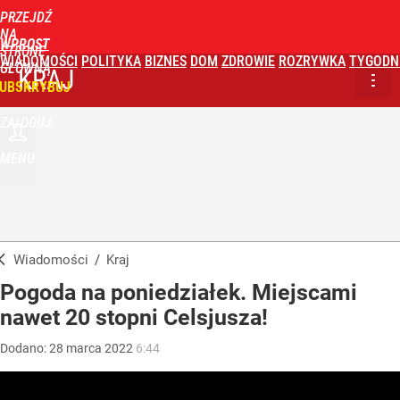
PRZEJDŹ
NA
WPROST
STRONĘ
WIADOMOŚCI
POLITYKA
BIZNES
DOM
ZDROWIE
ROZRYWKA
TYGODN
GŁÓWNĄ
KRAJ
UBSKRYBUJ
ZALOGUJ
MENU
Wiadomości
/
Kraj
Pogoda na poniedziałek. Miejscami
nawet 20 stopni Celsjusza!
Dodano:
28
marca
2022
6:44