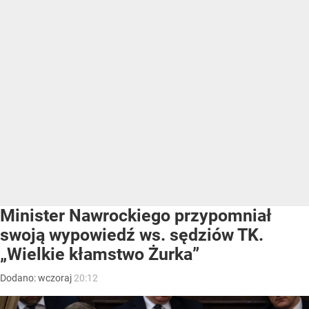
Minister Nawrockiego przypomniał
swoją wypowiedź ws. sędziów TK.
„Wielkie kłamstwo Żurka”
Dodano:
wczoraj
20:12