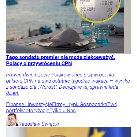
Tego sondażu premier nie może zlekceważyć.
Polacy o przywróceniu CPN
Prawie dwie trzecie Polaków chce przywrócenia
pakietu CPN na dwa ostatnie tygodnie wakacji – wynika
z sondażu dla „Wprost”. Decyzja w tej sprawie lada
dzień.
Finanse i inwestycje
Firmy i rynki
Gospodarka
Twój
portfel
Motoryzacja
Tylko u Nas
Radosław
Święcki