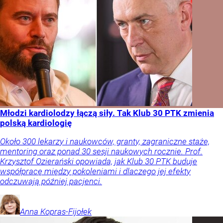
Młodzi kardiolodzy łączą siły. Tak Klub 30 PTK zmienia
polską kardiologię
Około 300 lekarzy i naukowców, granty, zagraniczne staże,
mentoring oraz ponad 30 sesji naukowych rocznie. Prof.
Krzysztof Ozierański opowiada, jak Klub 30 PTK buduje
współpracę między pokoleniami i dlaczego jej efekty
odczuwają później pacjenci.
Anna
Kopras-Fijołek