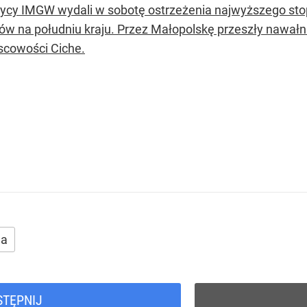
ycy IMGW wydali w sobotę ostrzeżenia najwyższego stop
ów na południu kraju. Przez Małopolskę przeszły nawałn
scowości Ciche.
da
STĘPNIJ