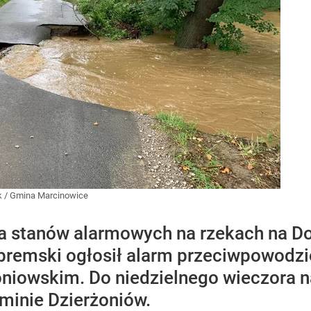
k
/
Gmina Marcinowice
a stanów alarmowych na rzekach na D
Obremski ogłosił alarm przeciwpowodz
oniowskim. Do niedzielnego wieczora 
minie Dzierżoniów.