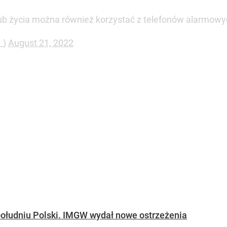
ub życia można również korzystać z telefonów alarmow
_)
August 21, 2022
południu Polski. IMGW wydał nowe ostrzeżenia