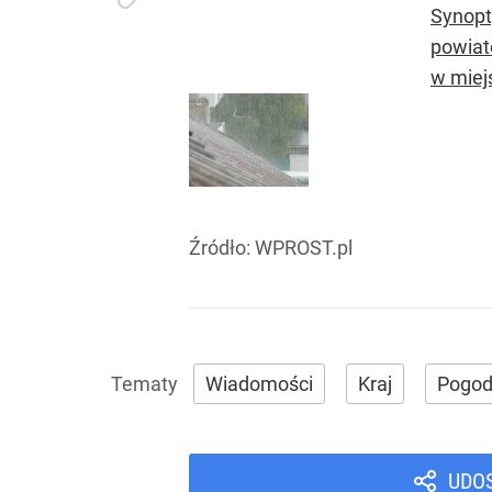
Synopt
powiat
w miej
Źródło:
WPROST.pl
Wiadomości
Kraj
Pogo
UDO