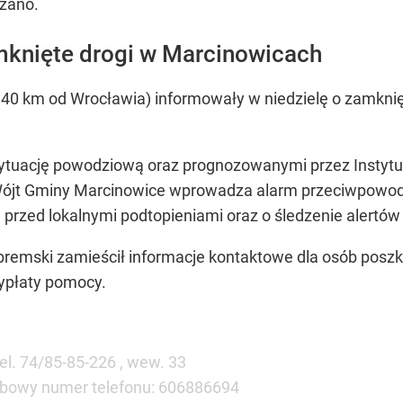
zano.
knięte drogi w Marcinowicach
40 km od Wrocławia) informowały w niedzielę o zamknię
sytuację powodziową oraz prognozowanymi przez Instytut
Wójt Gminy Marcinowice wprowadza alarm przeciwpowo
 przed lokalnymi podtopieniami oraz o śledzenie alert
remski zamieścił informacje kontaktowe dla osób posz
wypłaty pomocy.
l. 74/85-85-226 , wew. 33
obowy numer telefonu: 606886694