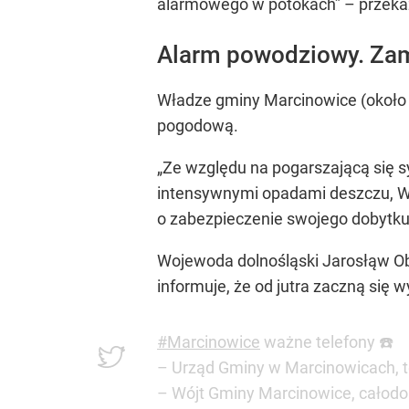
alarmowego w potokach” – przeka
Alarm powodziowy. Zam
Władze gminy Marcinowice (około 
pogodową.
„Ze względu na pogarszającą się 
intensywnymi opadami deszczu, 
o zabezpieczenie swojego dobytku
Wojewoda dolnośląski Jarosłąw Ob
informuje, że od jutra zaczną się 
#Marcinowice
ważne telefony ☎️
– Urząd Gminy w Marcinowicach, te
– Wójt Gminy Marcinowice, całod