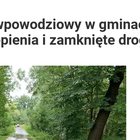
puje płyn do płukania
iwpowodziowy w gmina
pienia i zamknięte dro
i go Polacy. Sondaż dla „Wprost”
2030 roku?