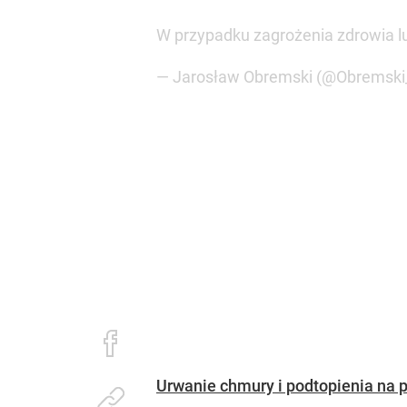
W przypadku zagrożenia zdrowia l
— Jarosław Obremski (@Obremski
Urwanie chmury i podtopienia na 