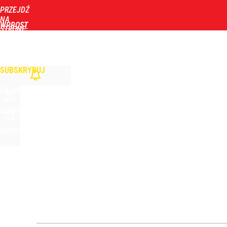
PRZEJDŹ
Udostępnij
0
Skomentuj
NA
WPROST
STRONĘ
GŁÓWNĄ
WIADOMOŚCI
POLITYKA
BIZNES
DOM
ZDROWIE
ROZRYWKA
TYGOD
Vistula x LOT: Elegancja w podróży. Premiera wspó
SUBSKRYBUJ
0
ZALOGUJ
Niemiecka prasa uderza w Nawrockiego. Wini go z
SZUKAJ
MENU
0
Jak Ewa Woydyłło z terapeutki stała się influence
0