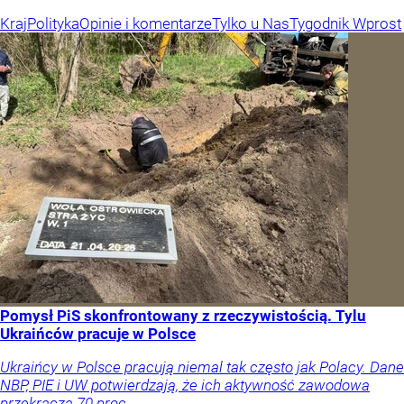
Kraj
Polityka
Opinie i komentarze
Tylko u Nas
Tygodnik Wprost
Pomysł PiS skonfrontowany z rzeczywistością. Tylu
Ukraińców pracuje w Polsce
Ukraińcy w Polsce pracują niemal tak często jak Polacy. Dane
NBP, PIE i UW potwierdzają, że ich aktywność zawodowa
przekracza 70 proc.