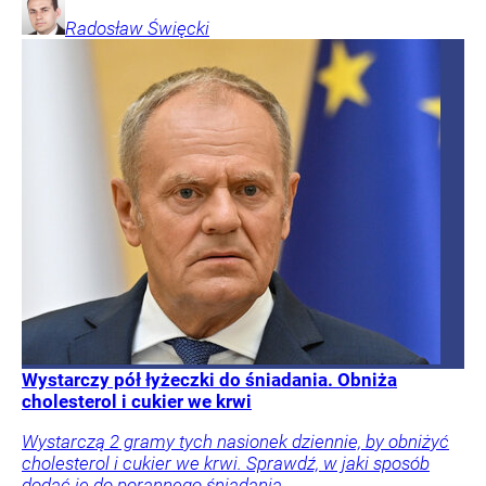
Radosław
Święcki
Wystarczy pół łyżeczki do śniadania. Obniża
cholesterol i cukier we krwi
Wystarczą 2 gramy tych nasionek dziennie, by obniżyć
cholesterol i cukier we krwi. Sprawdź, w jaki sposób
dodać je do porannego śniadania