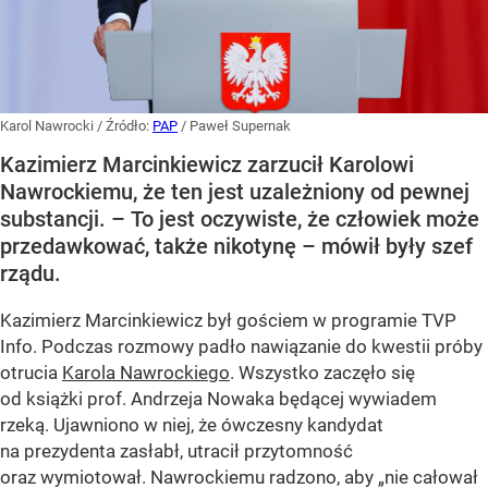
Karol Nawrocki
/ Źródło:
PAP
/
Paweł Supernak
Kazimierz Marcinkiewicz zarzucił Karolowi
Nawrockiemu, że ten jest uzależniony od pewnej
substancji. – To jest oczywiste, że człowiek może
przedawkować, także nikotynę – mówił były szef
rządu.
Kazimierz Marcinkiewicz był gościem w programie TVP
Info. Podczas rozmowy padło nawiązanie do kwestii próby
otrucia
Karola Nawrockiego
. Wszystko zaczęło się
od książki prof. Andrzeja Nowaka będącej wywiadem
rzeką. Ujawniono w niej, że ówczesny kandydat
na prezydenta zasłabł, utracił przytomność
oraz wymiotował. Nawrockiemu radzono, aby „nie całował