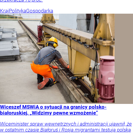
Kraj
Polityka
Gospodarka
Wiceszef MSWiA o sytuacji na granicy polsko-
białoruskiej. „Widzimy pewne wzmożenie”
Wiceminister spraw wewnętrznych i administracji ujawnił, że
w ostatnim czasie Białoruś i Rosja migrantami testują polską