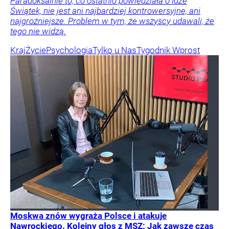
Paradoksalnie to, co ostatnio powiedziała o Idze
Świątek, nie jest ani najbardziej kontrowersyjne, ani
najgroźniejsze. Problem w tym, że wszyscy udawali, że
tego nie widzą.
Kraj
Życie
Psychologia
Tylko u Nas
Tygodnik Wprost
Moskwa znów wygraża Polsce i atakuje
Nawrockiego. Kolejny głos z MSZ: Jak zawsze czas