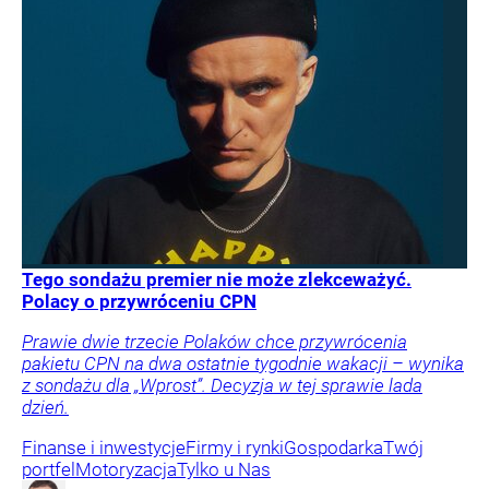
Tego sondażu premier nie może zlekceważyć.
Polacy o przywróceniu CPN
Prawie dwie trzecie Polaków chce przywrócenia
pakietu CPN na dwa ostatnie tygodnie wakacji – wynika
z sondażu dla „Wprost”. Decyzja w tej sprawie lada
dzień.
Finanse i inwestycje
Firmy i rynki
Gospodarka
Twój
portfel
Motoryzacja
Tylko u Nas