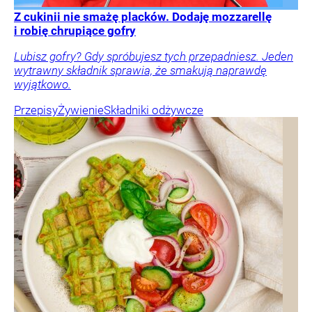
Z cukinii nie smażę placków. Dodaję mozzarellę
i robię chrupiące gofry
Lubisz gofry? Gdy spróbujesz tych przepadniesz. Jeden
wytrawny składnik sprawia, że smakują naprawdę
wyjątkowo.
Przepisy
Żywienie
Składniki odżywcze