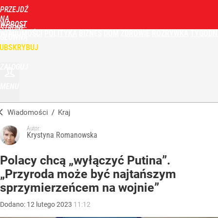
PRZEJDŹ
NA
WPROST
STRONĘ
WIADOMOŚCI
POLITYKA
BIZNES
DOM
ZDROWIE
ROZRYWKA
TYGODN
GŁÓWNĄ
UBSKRYBUJ
ZALOGUJ
MENU
Wiadomości
/
Kraj
Autor:
Krystyna Romanowska
Polacy chcą „wyłączyć Putina”.
„Przyroda może być najtańszym
sprzymierzeńcem na wojnie”
Dodano:
12
lutego
2023
11:12