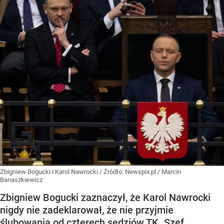
Zbigniew Bogucki i Karol Nawrocki
/ Źródło:
Newspix.pl
/
Marcin
Banaszkiewicz
Zbigniew Bogucki zaznaczył, że Karol Nawrocki
nigdy nie zadeklarował, że nie przyjmie
ślubowania od czterech sędziów TK. Szef