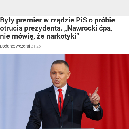
Były premier w rządzie PiS o próbie
otrucia prezydenta. „Nawrocki ćpa,
nie mówię, że narkotyki”
Dodano:
wczoraj
21:26