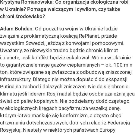
Krystyna Romanowska: Co organizacja ekologiczna robi
w Ukrainie? Pomaga walczącym i cywilom, czy także
chroni środowisko?
Adam Bohdan:
Od początku wojny w Ukrainie ludzie
związani z proklimatyczną koalicją RePlanet, przede
wszystkim Szwedzi, jeżdżą z konwojami pomocowymi.
Uważamy, że niezwykle trudno będzie chronić klimat
i planetę, jeśli konflikt będzie eskalował. Wojna w Ukrainie
to gigantyczne emisje gazów cieplarnianych – ok. 100 mln
ton, które związane są zwłaszcza z odbudową zniszczonej
infrastruktury. Dlatego nie można dopuścić do ekspansji
Putina na zachód i dalszych zniszczeń. Nie da się chronić
klimatu jeśli liderem Rosji nadal będzie osoba uzależniająca
świat od paliw kopalnych. Nie podzielamy dość częstego
w ekologicznych kręgach pacyfizmu za wszelką cenę,
którym łatwo maskuje się konformizm, a często chęć
utrzymania dotychczasowych, dobrych relacji z Federacją
Rosyjską. Niestety w niektórych państwach Europy