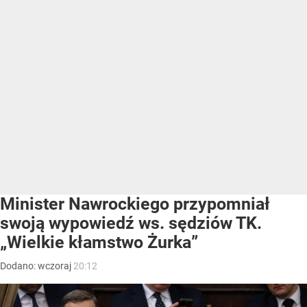
Minister Nawrockiego przypomniał
swoją wypowiedź ws. sędziów TK.
„Wielkie kłamstwo Żurka”
Dodano:
wczoraj
20:12