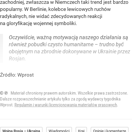
zachodniej, zwłaszcza w Niemczech taki trend jest bardzo
popularny. W Berlinie, kolebce lewicowych ruchów
radykalnych, nie widać zdecydowanych reakcji
na gloryfikację wojennej symboliki.
Oczywiście, ważną motywacją naszego działania są
również pobudki czysto humanitarne – trudno być
obojętnym na zbrodnie dokonywane w Ukrainie przez
Rosjan.
Źródło:
Wprost
© ℗
Materiał chroniony prawem autorskim. Wszelkie prawa zastrzeżone.
Dalsze rozpowszechnianie artykułu tylko za zgodą wydawcy tygodnika
Wprost.
Regulamin i warunki licencjonowania materiałów prasowych
.
Wojna Rosja – Ukraina
Wiadomości
Kraj
Opinie i komentarze