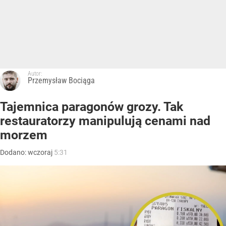
Autor:
Przemysław Bociąga
Tajemnica paragonów grozy. Tak
restauratorzy manipulują cenami nad
morzem
Dodano:
wczoraj
5:31