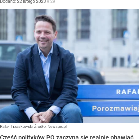
Dodano:
22
lutego
2023
9:29
Rafał Trzaskowski
Źródło:
Newspix.pl
Część polityków PO zaczyna się realnie obawiać,