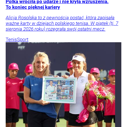
Polka wróciła po udarze i nie kryła wzruszenia.
To koniec pięknej kariery
Alicja Rosolska to z pewnością postać, która zapisała
ważne karty w dziejach polskiego tenisa. W piątek (tj. 7
sierpnia 2026 roku) rozegrała swój ostatni mecz.
Tenis
Sport