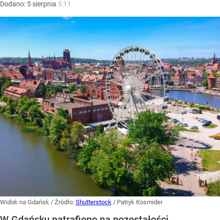
Dodano:
5
sierpnia
5:11
Widok na Gdańsk
/ Źródło:
Shutterstock
/
Patryk Kosmider
W Gdańsku natrafiono na pozostałości