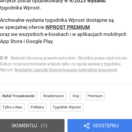
Artykuł został opublikowany w
9/2023 wydaniu
tygodnika Wprost
.
Archiwalne wydania tygodnika Wprost dostępne są
w specjalnej ofercie
WPROST PREMIUM
oraz we wszystkich e-kioskach i w aplikacjach mobilnych
App Store
i
Google Play
.
© ℗
Materiał chroniony prawem autorskim. Wszelkie prawa zastrzeżone.
Dalsze rozpowszechnianie artykułu tylko za zgodą wydawcy tygodnika
Wprost.
Regulamin i warunki licencjonowania materiałów prasowych
.
Rafał Trzaskowski
Wiadomości
Kraj
Premium
Tylko u Nas
Polityka
Tygodnik Wprost
SKOMENTUJ
UDOSTĘPNIJ
1