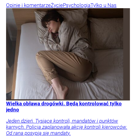
Opinie i komentarze
Życie
Psychologia
Tylko u Nas
Wielka obława drogówki. Będą kontrolować tylko
jedno
Jeden dzień. Tysiące kontroli, mandatów i punktów
karnych. Policja zaplanowała akcję kontroli kierowców.
Od rana posypią się mandaty.