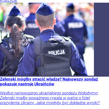
Kraj
Życie
Zełenski mógłby stracić władzę? Najnowszy sondaż
pokazuje nastroje Ukraińców
Według najnowszego ukraińskiego sondażu Wołodymyr
Zełenski miałby poważnego rywala w walce o fotel
prezydenta Ukrainy. Jakie mogłyby być dokładne wyniki?