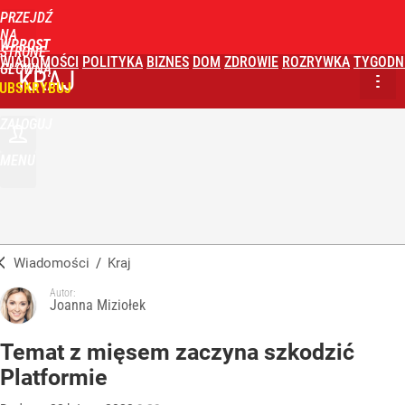
PRZEJDŹ
NA
WPROST
STRONĘ
WIADOMOŚCI
POLITYKA
BIZNES
DOM
ZDROWIE
ROZRYWKA
TYGODN
GŁÓWNĄ
KRAJ
UBSKRYBUJ
ZALOGUJ
MENU
Wiadomości
/
Kraj
Autor:
Joanna Miziołek
Temat z mięsem zaczyna szkodzić
Platformie