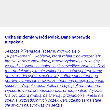
Cicha epidemia wśród Polek. Dane naprawdę
niepokoją
Jeszcze kilkanaście lat temu mówiło się o
„superwoman” – kobiecie, która miała z powodzeniem
łączyć karierę zawodową, macierzyństwo, atrakcyjny
wygląd, aktywność społeczną i szczęśliwy związek. Dziś
ten model nie tylko nie zniknął, ale został spotęgowany
przez media społecznościowe, kulturę nieustannego
porównywania się oraz wszechobecną presję osiągania
sukcesu. Współczesna Polka ma być piękna, zadbana,
wysportowana, przedsiębiorcza, emocjonalnie dojrzała.
Ma być dobrą matką, partnerką i przyjaciółką. A jeśli nie
spełnia wszystkich tych oczekiwań, często sama staje
się swoim najsurowszym sędzią.