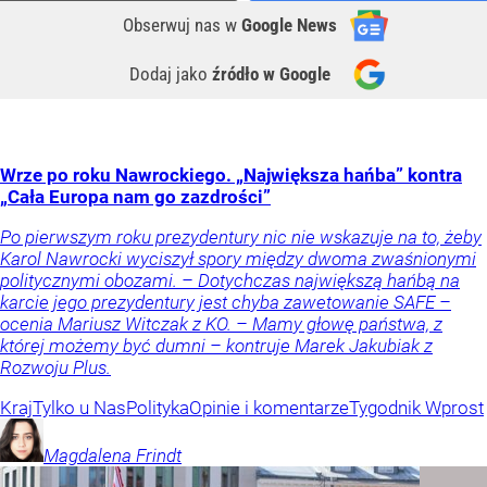
Obserwuj nas
w
Google News
Dodaj jako
źródło w Google
Wrze po roku Nawrockiego. „Największa hańba” kontra
„Cała Europa nam go zazdrości”
Po pierwszym roku prezydentury nic nie wskazuje na to, żeby
Karol Nawrocki wyciszył spory między dwoma zwaśnionymi
politycznymi obozami. – Dotychczas największą hańbą na
karcie jego prezydentury jest chyba zawetowanie SAFE –
ocenia Mariusz Witczak z KO. – Mamy głowę państwa, z
której możemy być dumni – kontruje Marek Jakubiak z
Rozwoju Plus.
Kraj
Tylko u Nas
Polityka
Opinie i komentarze
Tygodnik Wprost
Magdalena
Frindt