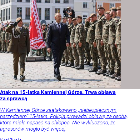
Atak na 15-latka Kamiennej Górze. Trwa obława
za sprawcą
W Kamiennej Górze zaatakowano „niebezpiecznym
narzędziem” 15-latka. Policja prowadzi obławę za osobą,
która miała napaść na chłopca. Nie wykluczono, że
agresorów mogło być więcej.