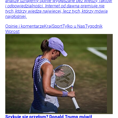
analizę uznajemy opinie wygłaszane bez wiedzy, faktów
i odpowiedzialności. Internet od dawna premiuje nie
tych, którzy wiedzą najwięcej, lecz tych, którzy mówią
najgłośniej.
Opinie i komentarze
Kraj
Sport
Tylko u Nas
Tygodnik
Wprost
Szykuje się przełom? Donald Trump mówił