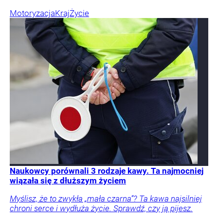
Motoryzacja
Kraj
Życie
Naukowcy porównali 3 rodzaje kawy. Ta najmocniej
wiązała się z dłuższym życiem
Myślisz, że to zwykła „mała czarna”? Ta kawa najsilniej
chroni serce i wydłuża życie. Sprawdź, czy ją pijesz.