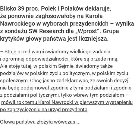
Blisko 39 proc. Polek i Polaków deklaruje,
że ponownie zagłosowałoby na Karola
Nawrockiego w wyborach prezydenckich – wynika
z sondażu SW Research dla „Wprost”. Grupa
krytyków głowy państwa jest liczniejsza.
– Stoję przed wami świadomy wielkiego zadania
i ogromnej odpowiedzialności, które są przede mną.
Ale stoję tutaj, w polskim Sejmie, świadomy także
podziałów w polskim życiu politycznym, w polskim życiu
społecznym. Chcę jasno zadeklarować, że swoich decyzji
nie będę podejmował zgodnie z tymi podziałami i zgodnie
z podziałami politycznymi, tylko wbrew tym podziałom –
mówił rok temu Karol Nawrocki w pierwszym wystąpieniu
po zaprzysiężeniu na urząd prezydenta
.
Głowa państwa złożyła wówczas...