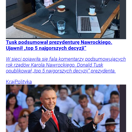
Tusk podsumował prezydenturę Nawrockiego.
Ujawnił „top 5 najgorszych decyzji”
W sieci pojawiła się fala komentarzy podsumowujących
rok rządów Karola Nawrockiego. Donald Tusk
opublikował „top 5 najgorszych decyzji” prezydenta.
Kraj
Polityka