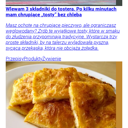
Wlewam 3 składniki do tostera. Po kilku minutach
mam chrupiące „tosty” bez chleba
Masz ochotę na chrupiące pieczywo, ale ograniczasz
węglowodany? Zrób te wyjątkowe tosty, które w smaku
do złudzenia przypominają tradycyjne. Wystarczą trzy
proste składniki, by na talerzu wylądowała pyszna,
sycąca przekąska, która nie obciąża żołądka.
Przepisy
Produkty
Żywienie