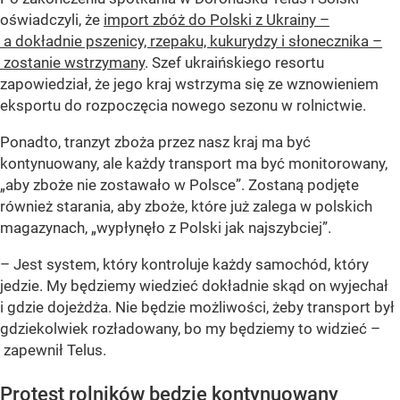
oświadczyli, że
import zbóż do Polski z Ukrainy –
a dokładnie pszenicy, rzepaku, kukurydzy i słonecznika –
zostanie wstrzymany
. Szef ukraińskiego resortu
zapowiedział, że jego kraj wstrzyma się ze wznowieniem
eksportu do rozpoczęcia nowego sezonu w rolnictwie.
Ponadto, tranzyt zboża przez nasz kraj ma być
kontynuowany, ale każdy transport ma być monitorowany,
„aby zboże nie zostawało w Polsce”. Zostaną podjęte
również starania, aby zboże, które już zalega w polskich
magazynach, „wypłynęło z Polski jak najszybciej”.
– Jest system, który kontroluje każdy samochód, który
jedzie. My będziemy wiedzieć dokładnie skąd on wyjechał
i gdzie dojeżdża. Nie będzie możliwości, żeby transport był
gdziekolwiek rozładowany, bo my będziemy to widzieć –
zapewnił Telus.
Protest rolników będzie kontynuowany