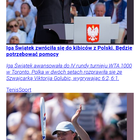
Iga Świątek zwróciła się do kibiców z Polski. Będzie
potrzebować pomocy
Iga Świątek awansowała do IV rundy turnieju WTA 1000
w Toronto. Polka w dwóch setach rozprawiła się ze
Szwajcarką Viktorija Golubic, wygrywając 6:2, 6:1.
Tenis
Sport