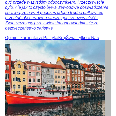
być przede wszystkim odpoczynkiem. I rzeczywiście
było. Ale jak to często bywa, zawodowe doświadczenie
sprawia, że nawet podczas urlopu trudno całkowicie
przestać obserwować otaczającą rzeczywistość.
Zwłaszcza gdy przez wiele lat odpowiadało się za
bezpieczeństwo państwa.
Opinie i komentarze
Polityka
Kraj
Świat
Tylko u Nas