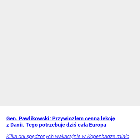
Gen. Pawlikowski: Przywiozłem cenną lekcję
z Danii. Tego potrzebuje dziś cała Europa
Kilka dni spędzonych wakacyjnie w Kopenhadze miało