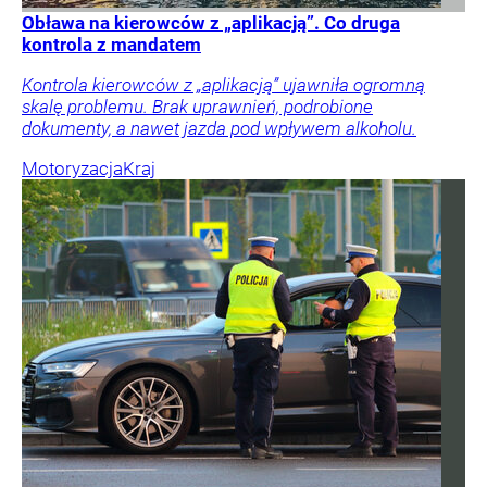
Obława na kierowców z „aplikacją”. Co druga
kontrola z mandatem
Kontrola kierowców z „aplikacją” ujawniła ogromną
skalę problemu. Brak uprawnień, podrobione
dokumenty, a nawet jazda pod wpływem alkoholu.
Motoryzacja
Kraj