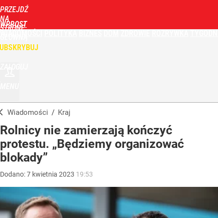
PRZEJDŹ
NA
WPROST
STRONĘ
WIADOMOŚCI
POLITYKA
BIZNES
DOM
ZDROWIE
ROZRYWKA
TYGODN
GŁÓWNĄ
UBSKRYBUJ
ZALOGUJ
MENU
Wiadomości
/
Kraj
Rolnicy nie zamierzają kończyć
protestu. „Będziemy organizować
blokady”
Dodano:
7
kwietnia
2023
19:53