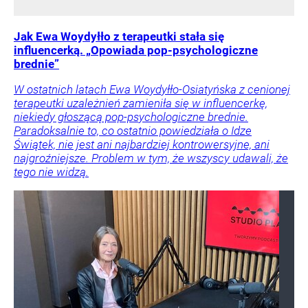
Jak Ewa Woydyłło z terapeutki stała się
influencerką. „Opowiada pop-psychologiczne
brednie”
W ostatnich latach Ewa Woydyłło-Osiatyńska z cenionej
terapeutki uzależnień zamieniła się w influencerkę,
niekiedy głoszącą pop-psychologiczne brednie.
Paradoksalnie to, co ostatnio powiedziała o Idze
Świątek, nie jest ani najbardziej kontrowersyjne, ani
najgroźniejsze. Problem w tym, że wszyscy udawali, że
tego nie widzą.