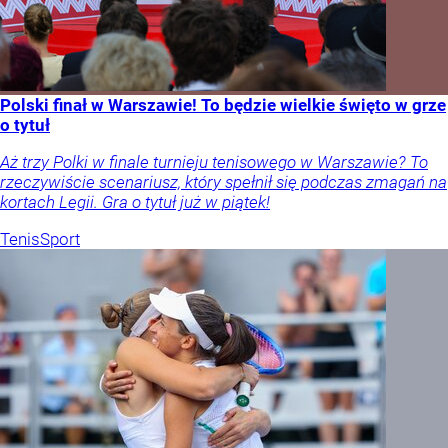
Polski finał w Warszawie! To będzie wielkie święto w grze
o tytuł
Aż trzy Polki w finale turnieju tenisowego w Warszawie? To
rzeczywiście scenariusz, który spełnił się podczas zmagań na
kortach Legii. Gra o tytuł już w piątek!
Tenis
Sport