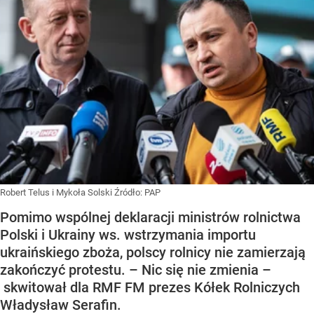
Robert Telus i Mykoła Solski
Źródło:
PAP
Pomimo wspólnej deklaracji ministrów rolnictwa
Polski i Ukrainy ws. wstrzymania importu
ukraińskiego zboża, polscy rolnicy nie zamierzają
zakończyć protestu. – Nic się nie zmienia –
skwitował dla RMF FM prezes Kółek Rolniczych
Władysław Serafin.