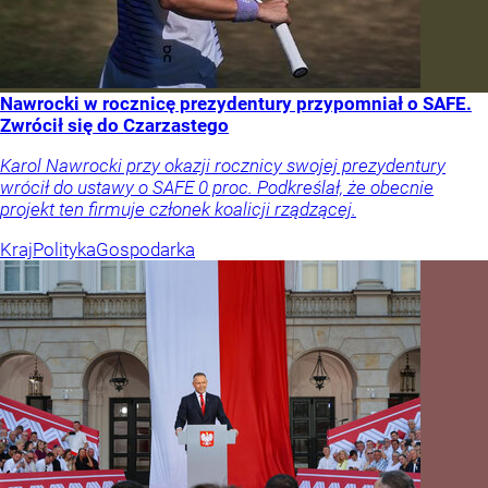
Nawrocki w rocznicę prezydentury przypomniał o SAFE.
Zwrócił się do Czarzastego
Karol Nawrocki przy okazji rocznicy swojej prezydentury
wrócił do ustawy o SAFE 0 proc. Podkreślał, że obecnie
projekt ten firmuje członek koalicji rządzącej.
Kraj
Polityka
Gospodarka