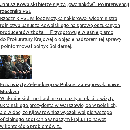
Janusz Kowalski bierze się za „cwaniaków”. Po interwencji
rzecznika PSL
Rzecznik PSL Miłosz Motyka nakierował wiceministra
rolnictwa Janusza Kowalskiego na sprawę oszukanych
producentów zboża. – Przygotowuje właśnie pismo
do Prokuratury Krajowej o objęcie nadzorem tej sprawy –
poinformował polityk Solidarnej...
Echa wizyty Zełenskiego w Polsce. Zareagowała nawet
Moskwa
W ukraińskich mediach nie ma aż tylu relacji z wizyty
ukraińskiego prezydenta w Warszawie, co w polskich,
ale widać, że Kijów również wyczekiwał pierwszego
oficjalnego spotkania w naszym kraju. I to nawet
w kontekście problemów z...