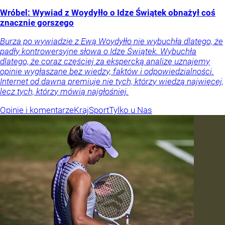
Wróbel: Wywiad z Woydyłło o Idze Świątek obnażył coś
znacznie gorszego
Burza po wywiadzie z Ewą Woydyłło nie wybuchła dlatego, że
padły kontrowersyjne słowa o Idze Świątek. Wybuchła
dlatego, że coraz częściej za ekspercką analizę uznajemy
opinie wygłaszane bez wiedzy, faktów i odpowiedzialności.
Internet od dawna premiuje nie tych, którzy wiedzą najwięcej,
lecz tych, którzy mówią najgłośniej.
Opinie i komentarze
Kraj
Sport
Tylko u Nas