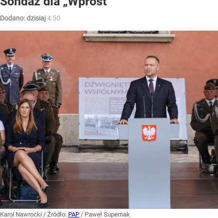
Sondaż dla „Wprost”
Dodano:
dzisiaj
4:50
Karol Nawrocki
/ Źródło:
PAP
/
Paweł Supernak