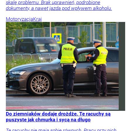
skalę problemu. Brak uprawnień, podrobione
dokumenty, a nawet jazda pod wpływem alkoholu.
Motoryzacja
Kraj
Do ziemniaków dodaję drożdże. Te racuchy są
puszyste jak chmurka i sycą na długo
Te racuchy nie mają sobie równych. Pracy przy nich