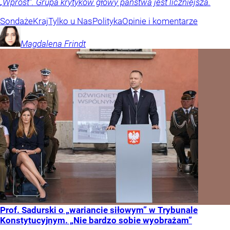
„Wprost”. Grupa krytyków głowy państwa jest liczniejsza.
Sondaże
Kraj
Tylko u Nas
Polityka
Opinie i komentarze
Magdalena
Frindt
Prof. Sadurski o „wariancie siłowym” w Trybunale
Konstytucyjnym. „Nie bardzo sobie wyobrażam”