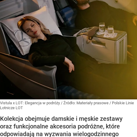
Vistula x LOT: Elegancja w podróży
/ Źródło:
Materiały prasowe
/
Polskie Linie
Lotnicze LOT
Kolekcja obejmuje damskie i męskie zestawy
oraz funkcjonalne akcesoria podróżne, które
odpowiadają na wyzwania wielogodzinnego