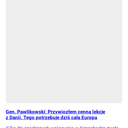
Gen. Pawlikowski: Przywiozłem cenną lekcję
z Danii. Tego potrzebuje dziś cała Europa
Kilka dni spędzonych wakacyjnie w Kopenhadze miało