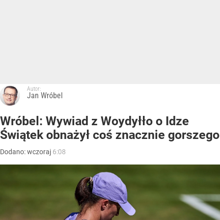
Autor:
Jan Wróbel
Wróbel: Wywiad z Woydyłło o Idze
Świątek obnażył coś znacznie gorszego
Dodano:
wczoraj
6:08