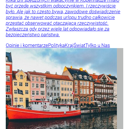
być przede wszystkim odpoczynkiem. I rzeczywiście
było. Ale jak to często bywa, zawodowe doświadczenie
sprawia, że nawet podczas urlopu trudno całkowicie
przestać obserwować otaczającą rzeczywistość.
Zwłaszcza gdy przez wiele lat odpowiadało się za
bezpieczeństwo państwa.
Opinie i komentarze
Polityka
Kraj
Świat
Tylko u Nas