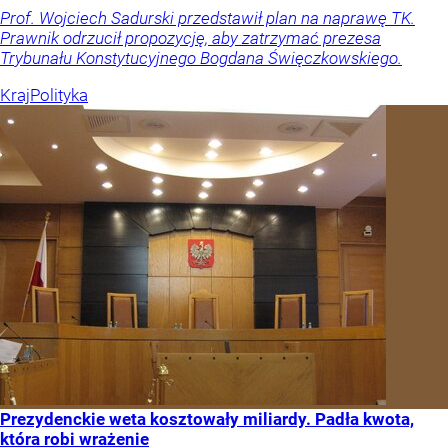
Prof. Wojciech Sadurski przedstawił plan na naprawę TK.
Prawnik odrzucił propozycję, aby zatrzymać prezesa
Trybunału Konstytucyjnego Bogdana Święczkowskiego.
Kraj
Polityka
Prezydenckie weta kosztowały miliardy. Padła kwota,
która robi wrażenie