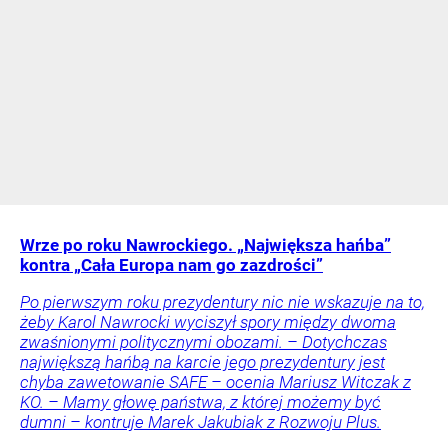
Wrze po roku Nawrockiego. „Największa hańba”
kontra „Cała Europa nam go zazdrości”
Po pierwszym roku prezydentury nic nie wskazuje na to,
żeby Karol Nawrocki wyciszył spory między dwoma
zwaśnionymi politycznymi obozami. – Dotychczas
największą hańbą na karcie jego prezydentury jest
chyba zawetowanie SAFE – ocenia Mariusz Witczak z
KO. – Mamy głowę państwa, z której możemy być
dumni – kontruje Marek Jakubiak z Rozwoju Plus.