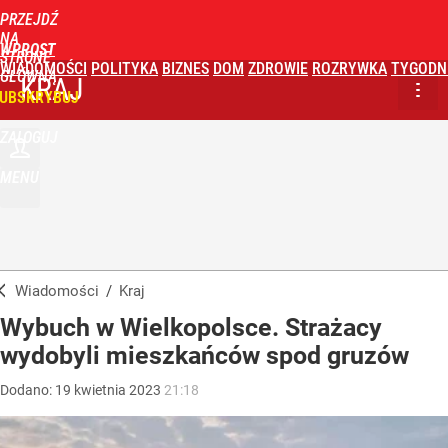
PRZEJDŹ
NA
WPROST
STRONĘ
WIADOMOŚCI
POLITYKA
BIZNES
DOM
ZDROWIE
ROZRYWKA
TYGODN
GŁÓWNĄ
KRAJ
UBSKRYBUJ
ZALOGUJ
MENU
Wiadomości
/
Kraj
Wybuch w Wielkopolsce. Strażacy
wydobyli mieszkańców spod gruzów
Dodano:
19
kwietnia
2023
21:18