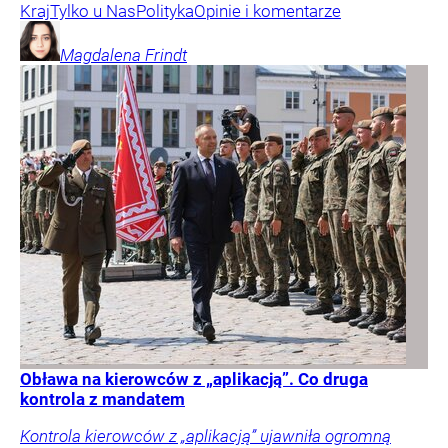
Kraj
Tylko u Nas
Polityka
Opinie i komentarze
Magdalena
Frindt
Obława na kierowców z „aplikacją”. Co druga
kontrola z mandatem
Kontrola kierowców z „aplikacją” ujawniła ogromną