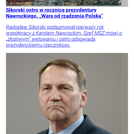
Sikorski ostro w rocznicę prezydentury
Nawrockiego. „Wara od rządzenia Polską”
Radosław Sikorski podsumował pierwszy rok
współpracy z Karolem Nawrockim. Szef MSZ mówi o
„złośliwym” wetowaniu i ostro odpowiada
prezydenckiemu rzecznikowi.