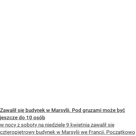
Zawalił się budynek w Marsylii. Pod gruzami może być
jeszcze do 10 osób
w nocy z soboty na niedzielę 9 kwietnia zawalił się
czteropiętrowy budynek w Marsylii we Francji. Początkowo