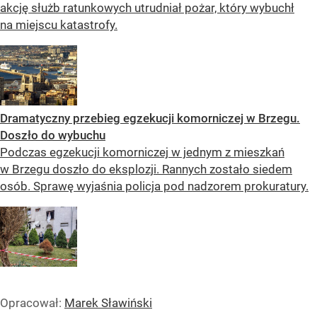
akcję służb ratunkowych utrudniał pożar, który wybuchł
na miejscu katastrofy.
Dramatyczny przebieg egzekucji komorniczej w Brzegu.
Doszło do wybuchu
Podczas egzekucji komorniczej w jednym z mieszkań
w Brzegu doszło do eksplozji. Rannych zostało siedem
osób. Sprawę wyjaśnia policja pod nadzorem prokuratury.
Opracował:
Marek Sławiński