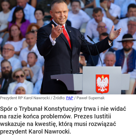
Prezydent RP Karol Nawrocki
/ Źródło:
PAP
/
Paweł Supernak
Spór o Trybunał Konstytucyjny trwa i nie widać
na razie końca problemów. Prezes Iustitii
wskazuje na kwestię, którą musi rozwiązać
prezydent Karol Nawrocki.