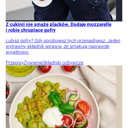
Z cukinii nie smażę placków. Dodaję mozzarellę
i robię chrupiące gofry
Lubisz gofry? Gdy spróbujesz tych przepadniesz. Jeden
wytrawny składnik sprawia, że smakują naprawdę
wyjątkowo.
Przepisy
Żywienie
Składniki odżywcze