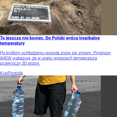
To jeszcze nie koniec. Do Polski wrócą tropikalne
temperatury
Po krótkim ochłodzeniu pogoda znów się zmieni. Prognozy
IMGW wskazują, że w wielu regionach temperatura
przekroczy 30 stopni.
Kraj
Pogoda