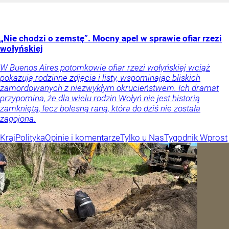
„Nie chodzi o zemstę”. Mocny apel w sprawie ofiar rzezi
wołyńskiej
W Buenos Aires potomkowie ofiar rzezi wołyńskiej wciąż
pokazują rodzinne zdjęcia i listy, wspominając bliskich
zamordowanych z niezwykłym okrucieństwem. Ich dramat
przypomina, że dla wielu rodzin Wołyń nie jest historią
zamkniętą, lecz bolesną raną, która do dziś nie została
zagojona.
Kraj
Polityka
Opinie i komentarze
Tylko u Nas
Tygodnik Wprost