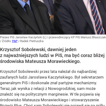
Prezes PiS Jarosław Kaczyński (L) i przewodniczący KP PiS Mariusz Błaszczak
/ Źródło:
PAP
/
Radek Pietruszka
Krzysztof Sobolewski, dawniej jeden
z najważniejszych ludzi w PiS, ma być coraz bliżej
środowiska Mateusza Morawieckiego.
Krzysztof Sobolewski przez lata należał do najbardziej
zaufanych ludzi Jarosława Kaczyńskiego. Był sekretarzem
generalnym PiS i doskonale znał partyjne mechanizmy.
Teraz, jak wynika z relacji z Nowogrodzkiej, sam może
znaleźć się na politycznym marginesie. W tle pojawia się
środowisko Mateusza Morawieckiego i stowarzyszenie
Rozwój Plus. Choć sam Sobolewski nie pojawił się na grillu