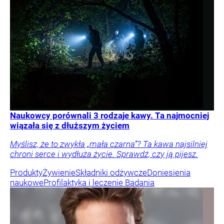
Naukowcy porównali 3 rodzaje kawy. Ta najmocniej
wiązała się z dłuższym życiem
Myślisz, że to zwykła „mała czarna”? Ta kawa najsilniej
chroni serce i wydłuża życie. Sprawdź, czy ją pijesz.
Produkty
Żywienie
Składniki odżywcze
Doniesienia
naukowe
Profilaktyka i leczenie
Badania