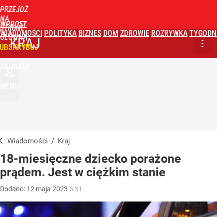
PRZEJDŹ
NA
WPROST
STRONĘ
WIADOMOŚCI
POLITYKA
BIZNES
DOM
ZDROWIE
ROZRYWKA
TYGODN
GŁÓWNĄ
KRAJ
UBSKRYBUJ
ZALOGUJ
MENU
Wiadomości
/
Kraj
18-miesięczne dziecko porażone
prądem. Jest w ciężkim stanie
Dodano:
12
maja
2023
6:31