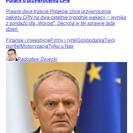
Polacy o przywróceniu CPN
Prawie dwie trzecie Polaków chce przywrócenia
pakietu CPN na dwa ostatnie tygodnie wakacji – wynika
z sondażu dla „Wprost”. Decyzja w tej sprawie lada
dzień.
Finanse i inwestycje
Firmy i rynki
Gospodarka
Twój
portfel
Motoryzacja
Tylko u Nas
Radosław
Święcki