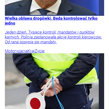
Wielka obława drogówki. Będą kontrolować tylko
jedno
Jeden dzień. Tysiące kontroli, mandatów i punktów
karnych. Policja zaplanowała akcję kontroli kierowców.
Od rana posypią się mandaty.
Motoryzacja
Kraj
Życie