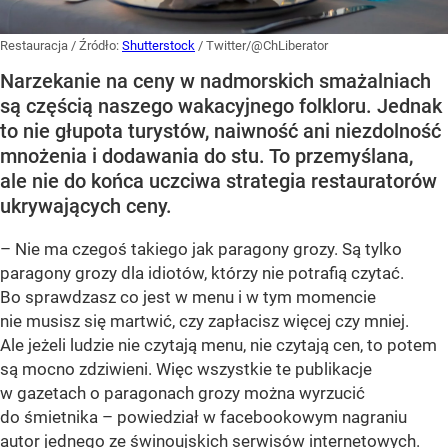
Restauracja
/ Źródło:
Shutterstock
/
Twitter/@ChLiberator
Narzekanie na ceny w nadmorskich smażalniach
są częścią naszego wakacyjnego folkloru. Jednak
to nie głupota turystów, naiwność ani niezdolność
mnożenia i dodawania do stu. To przemyślana,
ale nie do końca uczciwa strategia restauratorów
ukrywających ceny.
– Nie ma czegoś takiego jak paragony grozy. Są tylko
paragony grozy dla idiotów, którzy nie potrafią czytać.
Bo sprawdzasz co jest w menu i w tym momencie
nie musisz się martwić, czy zapłacisz więcej czy mniej.
Ale jeżeli ludzie nie czytają menu, nie czytają cen, to potem
są mocno zdziwieni. Więc wszystkie te publikacje
w gazetach o paragonach grozy można wyrzucić
do śmietnika – powiedział w facebookowym nagraniu
autor jednego ze świnoujskich serwisów internetowych.