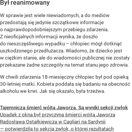
Był reanimowany
W sprawie jest wiele niewiadomych, a do mediów
przedostają się jedynie szczątkowe informacje
o najprawdopodobniejszym przebiegu zdarzenia.
Z nieoficjalnych informacji wynika, że doszło
do nieszczęśliwego wypadku – chłopiec mógł dotknąć
uszkodzonego przedłużacza. Wiadomo, że dziecko jest
w ciężkim stanie, ale do wiadomości publicznej nie zostały
przekazane żadne szczegóły na temat stanu jego zdrowia.
W chwili zdarzenia 18-miesięczny chłopiec był pod opieką
30-letniej matki. Kobieta poddała się badaniu na obecność
alkoholu we krwi. Jak się okazało, była trzeźwa.
Tajemnicza śmierć wójta Jaworza. Są wyniki sekcji zwłok
Upadek z okna był przyczyną śmierci wójta Jaworza
Radosława Ostałkiewicza w Cagliari na Sardynii
— potwierdziła to sekcja zwłok, o której rezultatach