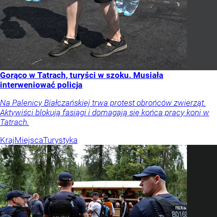
Gorąco w Tatrach, turyści w szoku. Musiała
interweniować policja
Na Palenicy Białczańskiej trwa protest obrońców zwierząt.
Aktywiści blokują fasiągi i domagają się końca pracy koni w
Tatrach.
Kraj
Miejsca
Turystyka