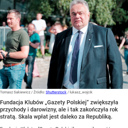
Tomasz Sakiewicz
/ Źródło:
Shutterstock
/
lukasz_wojcik
Fundacja Klubów „Gazety Polskiej” zwiększyła
przychody i darowizny, ale i tak zakończyła rok
stratą. Skala wpłat jest daleko za Republiką.