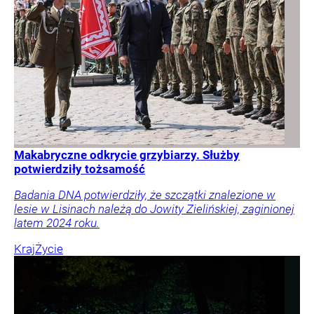
Makabryczne odkrycie grzybiarzy. Służby
potwierdziły tożsamość
Badania DNA potwierdziły, że szczątki znalezione w
lesie w Lisinach należą do Jowity Zielińskiej, zaginionej
latem 2024 roku.
Kraj
Życie