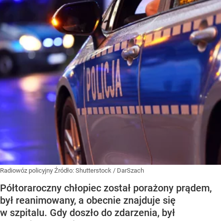
Radiowóz policyjny
Źródło:
Shutterstock
/
DarSzach
Półtoraroczny chłopiec został porażony prądem,
był reanimowany, a obecnie znajduje się
w szpitalu. Gdy doszło do zdarzenia, był