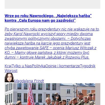
Wrze po roku Nawrockiego. „Największa hańba”
kontra „Cała Europa nam go zazdrości”
Po pierwszym roku prezydentury nic nie wskazuje na to,
żeby Karol Nawrocki wyciszył spory między dwoma
zwaśnionymi politycznymi obozami. – Dotychczas
największą hańbą na karcie jego prezydentury jest
chyba zawetowanie SAFE – ocenia Mariusz Witczak z
KO. – Mamy głowę państwa, z której możemy być
dumni – kontruje Marek Jakubiak z Rozwoju Plus.
Kraj
Tylko u Nas
Polityka
Opinie i komentarze
Tygodnik
Wprost
Magdalena
Frindt