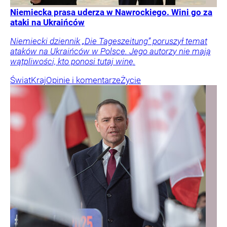
Niemiecka prasa uderza w Nawrockiego. Wini go za
ataki na Ukraińców
Niemiecki dziennik „Die Tageszeitung” poruszył temat
ataków na Ukraińców w Polsce. Jego autorzy nie mają
wątpliwości, kto ponosi tutaj winę.
Świat
Kraj
Opinie i komentarze
Życie