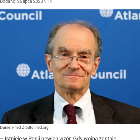
Dodano:
26
lipca
2023
9:19
Daniel Fried
Źródło:
ned.org
– Istnieje w Rosji pewien wzór. Gdy wojna zostaje