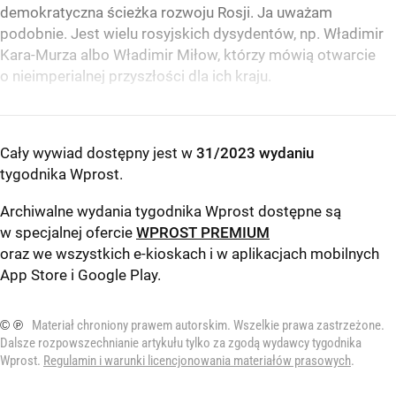
demokratyczna ścieżka rozwoju Rosji. Ja uważam
podobnie. Jest wielu rosyjskich dysydentów, np. Władimir
Kara-Murza albo Władimir Miłow, którzy mówią otwarcie
o nieimperialnej przyszłości dla ich kraju.
Cały wywiad dostępny jest w
31/2023 wydaniu
tygodnika Wprost
.
Archiwalne wydania tygodnika Wprost dostępne są
w specjalnej ofercie
WPROST PREMIUM
oraz we wszystkich e-kioskach i w aplikacjach mobilnych
App Store
i
Google Play
.
© ℗
Materiał chroniony prawem autorskim. Wszelkie prawa zastrzeżone.
Dalsze rozpowszechnianie artykułu tylko za zgodą wydawcy tygodnika
Wprost.
Regulamin i warunki licencjonowania materiałów prasowych
.