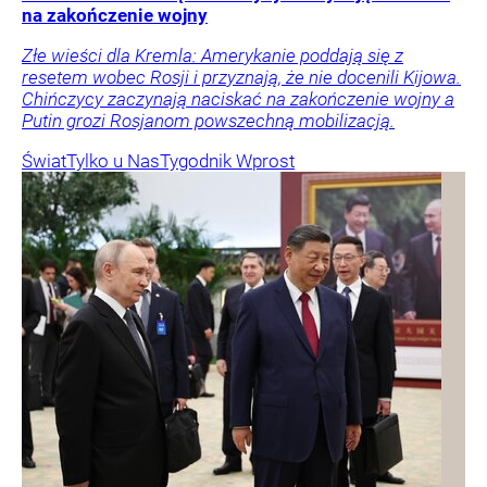
na zakończenie wojny
Złe wieści dla Kremla: Amerykanie poddają się z
resetem wobec Rosji i przyznają, że nie docenili Kijowa.
Chińczycy zaczynają naciskać na zakończenie wojny a
Putin grozi Rosjanom powszechną mobilizacją.
Świat
Tylko u Nas
Tygodnik Wprost