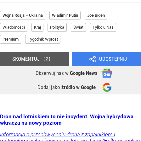
Wojna Rosja – Ukraina
Władimir Putin
Joe Biden
Wiadomości
Kraj
Polityka
Świat
Tylko u Nas
Premium
Tygodnik Wprost
SKOMENTUJ
UDOSTĘPNIJ
2
Obserwuj nas
w
Google News
Dodaj jako
źródło w Google
Dron nad lotniskiem to nie incydent. Wojna hybrydowa
wkracza na nowy poziom
Informacja o przechwyceniu drona z zapalnikiem i
materiałami wybuchowymi na lotnisku Lipsk/Halle, w pobliżu