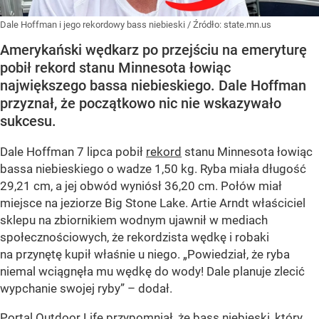
Dale Hoffman i jego rekordowy bass niebieski
/ Źródło:
state.mn.us
Amerykański wędkarz po przejściu na emeryturę
pobił rekord stanu Minnesota łowiąc
największego bassa niebieskiego. Dale Hoffman
przyznał, że początkowo nic nie wskazywało
sukcesu.
Dale Hoffman 7 lipca pobił
rekord
stanu Minnesota łowiąc
bassa niebieskiego o wadze 1,50 kg. Ryba miała długość
29,21 cm, a jej obwód wyniósł 36,20 cm. Połów miał
miejsce na jeziorze Big Stone Lake. Artie Arndt właściciel
sklepu na zbiornikiem wodnym ujawnił w mediach
społecznościowych, że rekordzista wędkę i robaki
na przynętę kupił właśnie u niego. „Powiedział, że ryba
niemal wciągnęła mu wędkę do wody! Dale planuje zlecić
wypchanie swojej ryby” – dodał.
Portal Outdoor Life przypomniał, że bass niebieski, który...