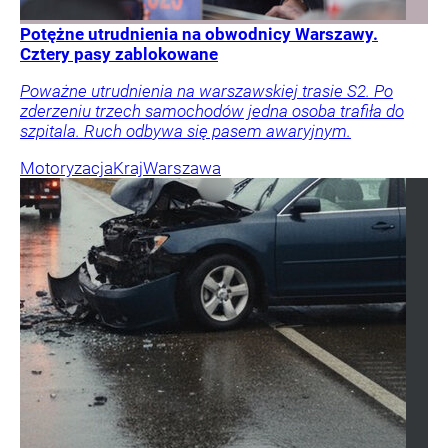
Potężne utrudnienia na obwodnicy Warszawy.
Cztery pasy zablokowane
Poważne utrudnienia na warszawskiej trasie S2. Po
zderzeniu trzech samochodów jedna osoba trafiła do
szpitala. Ruch odbywa się pasem awaryjnym.
Motoryzacja
Kraj
Warszawa