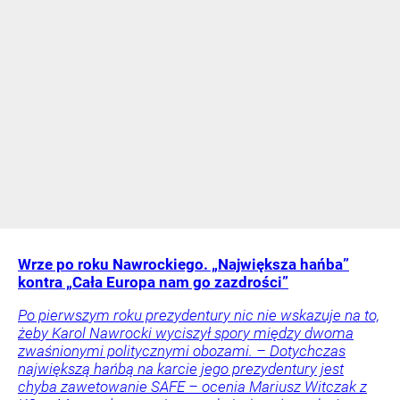
Wrze po roku Nawrockiego. „Największa hańba”
kontra „Cała Europa nam go zazdrości”
Po pierwszym roku prezydentury nic nie wskazuje na to,
żeby Karol Nawrocki wyciszył spory między dwoma
zwaśnionymi politycznymi obozami. – Dotychczas
największą hańbą na karcie jego prezydentury jest
chyba zawetowanie SAFE – ocenia Mariusz Witczak z