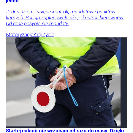
jedno
Jeden dzień. Tysiące kontroli, mandatów i punktów
karnych. Policja zaplanowała akcję kontroli kierowców.
Od rana posypią się mandaty.
Motoryzacja
Kraj
Życie
Startej cukinii nie wrzucam od razu do masy. Dzięki