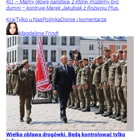
KO. – Mamy głowę państwa, z której możemy być
dumni – kontruje Marek Jakubiak z Rozwoju Plus.
Kraj
Tylko u Nas
Polityka
Opinie i komentarze
Magdalena
Frindt
Wielka obława drogówki. Będą kontrolować tylko