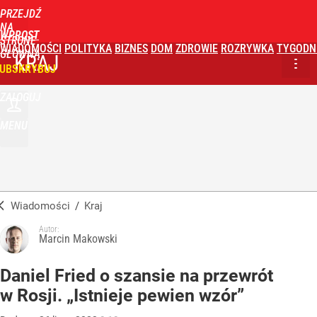
PRZEJDŹ
NA
WPROST
STRONĘ
WIADOMOŚCI
POLITYKA
BIZNES
DOM
ZDROWIE
ROZRYWKA
TYGODN
GŁÓWNĄ
KRAJ
UBSKRYBUJ
ZALOGUJ
MENU
Wiadomości
/
Kraj
Autor:
Marcin Makowski
Daniel Fried o szansie na przewrót
w Rosji. „Istnieje pewien wzór”