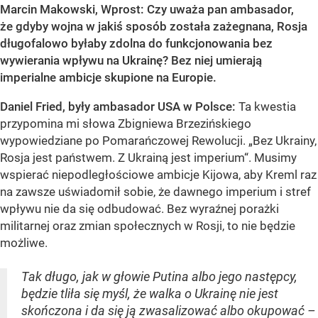
Marcin Makowski, Wprost: Czy uważa pan ambasador,
że gdyby wojna w jakiś sposób została zażegnana, Rosja
długofalowo byłaby zdolna do funkcjonowania bez
wywierania wpływu na Ukrainę? Bez niej umierają
imperialne ambicje skupione na Europie.
Daniel Fried, były ambasador USA w Polsce:
Ta kwestia
przypomina mi słowa Zbigniewa Brzezińskiego
wypowiedziane po Pomarańczowej Rewolucji. „Bez Ukrainy,
Rosja jest państwem. Z Ukrainą jest imperium“. Musimy
wspierać niepodległościowe ambicje Kijowa, aby Kreml raz
na zawsze uświadomił sobie, że dawnego imperium i stref
wpływu nie da się odbudować. Bez wyraźnej porażki
militarnej oraz zmian społecznych w Rosji, to nie będzie
możliwe.
Tak długo, jak w głowie Putina albo jego następcy,
będzie tliła się myśl, że walka o Ukrainę nie jest
skończona i da się ją zwasalizować albo okupować –