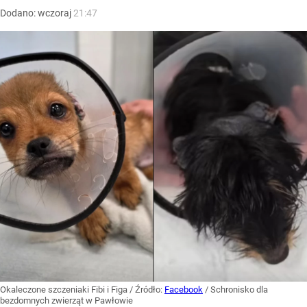
Dodano:
wczoraj
21:47
Okaleczone szczeniaki Fibi i Figa
/ Źródło:
Facebook
/
Schronisko dla
bezdomnych zwierząt w Pawłowie