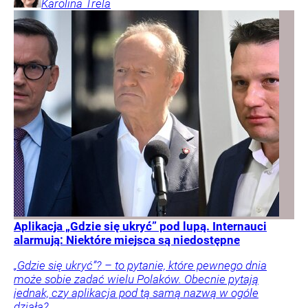
Karolina
Trela
Aplikacja „Gdzie się ukryć” pod lupą. Internauci
alarmują: Niektóre miejsca są niedostępne
„Gdzie się ukryć”? – to pytanie, które pewnego dnia
może sobie zadać wielu Polaków. Obecnie pytają
jednak, czy aplikacja pod tą samą nazwą w ogóle
działa?