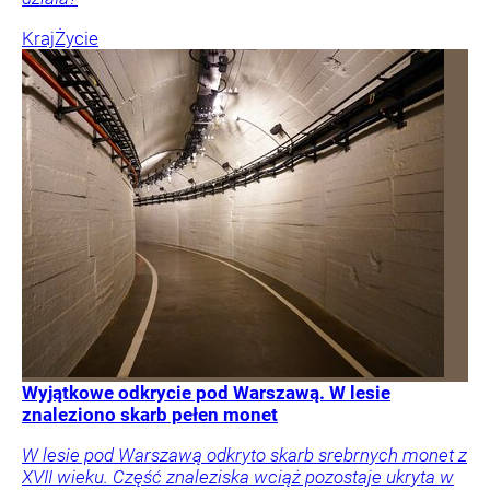
Kraj
Życie
Wyjątkowe odkrycie pod Warszawą. W lesie
znaleziono skarb pełen monet
W lesie pod Warszawą odkryto skarb srebrnych monet z
XVII wieku. Część znaleziska wciąż pozostaje ukryta w