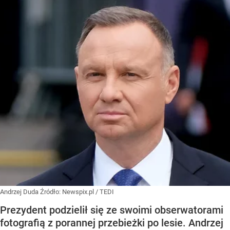
Andrzej Duda
Źródło:
Newspix.pl
/
TEDI
Prezydent podzielił się ze swoimi obserwatorami
fotografią z porannej przebieżki po lesie. Andrzej