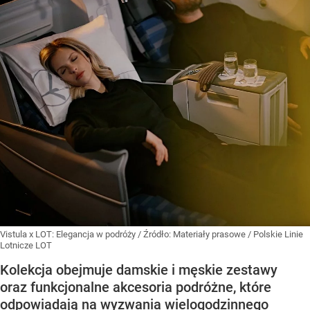
Vistula x LOT: Elegancja w podróży
/ Źródło:
Materiały prasowe
/
Polskie Linie
Lotnicze LOT
Kolekcja obejmuje damskie i męskie zestawy
oraz funkcjonalne akcesoria podróżne, które
odpowiadają na wyzwania wielogodzinnego