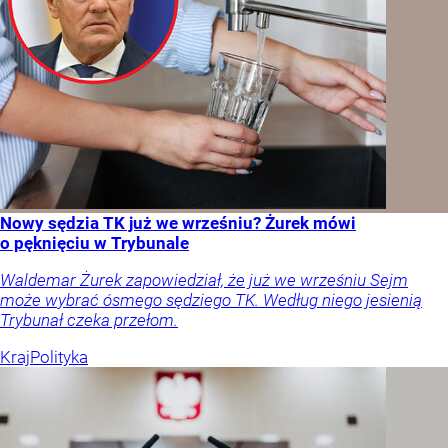
Nowy sędzia TK już we wrześniu? Żurek mówi
o pęknięciu w Trybunale
Waldemar Żurek zapowiedział, że już we wrześniu Sejm
może wybrać ósmego sędziego TK. Według niego jesienią
Trybunał czeka przełom.
Kraj
Polityka