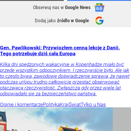
Obserwuj nas
w
Google News
Dodaj jako
źródło w Google
Gen. Pawlikowski: Przywiozłem cenną lekcję z Danii.
Tego potrzebuje dziś cała Europa
Kilka dni spędzonych wakacyjnie w Kopenhadze miało być
przede wszystkim odpoczynkiem. I rzeczywiście było. Ale jak
to często bywa, zawodowe doświadczenie sprawia, że nawet
podczas urlopu trudno całkowicie przestać obserwować
otaczającą rzeczywistość. Zwłaszcza gdy przez wiele lat
odpowiadało się za bezpieczeństwo państwa.
Opinie i komentarze
Polityka
Kraj
Świat
Tylko u Nas