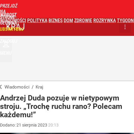
PRZEJDŹ
NA
WPROST
STRONĘ
WIADOMOŚCI
POLITYKA
BIZNES
DOM
ZDROWIE
ROZRYWKA
TYGODN
GŁÓWNĄ
KRAJ
UBSKRYBUJ
ZALOGUJ
MENU
Wiadomości
/
Kraj
Andrzej Duda pozuje w nietypowym
stroju. „Trochę ruchu rano? Polecam
każdemu!”
Dodano:
21
sierpnia
2023
20:13