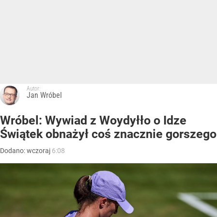
Autor:
Jan Wróbel
Wróbel: Wywiad z Woydyłło o Idze
Świątek obnażył coś znacznie gorszego
Dodano:
wczoraj
6:08