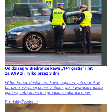
Od dzisiaj w Biedronce kawa „1+1 gratis” i hit
za 9,99 zł. Tylko przez 3 dni
W Biedronce dostaniesz kawę popularnych marek w
bardzo korzystnej cenie. Zobacz, jakie warunki musisz
spełnić, żeby kupić ten produkt za ułamek ceny.
Produkty
Żywienie