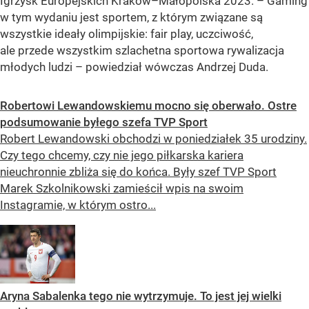
Igrzysk Europejskich Kraków–Małopolska 2023. – Gaming
w tym wydaniu jest sportem, z którym związane są
wszystkie ideały olimpijskie: fair play, uczciwość,
ale przede wszystkim szlachetna sportowa rywalizacja
młodych ludzi – powiedział wówczas Andrzej Duda.
Robertowi Lewandowskiemu mocno się oberwało. Ostre
podsumowanie byłego szefa TVP Sport
Robert Lewandowski obchodzi w poniedziałek 35 urodziny.
Czy tego chcemy, czy nie jego piłkarska kariera
nieuchronnie zbliża się do końca. Były szef TVP Sport
Marek Szkolnikowski zamieścił wpis na swoim
Instagramie, w którym ostro...
Aryna Sabalenka tego nie wytrzymuje. To jest jej wielki