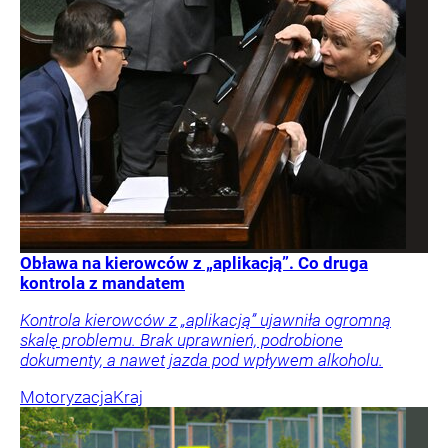
Obława na kierowców z „aplikacją”. Co druga
kontrola z mandatem
Kontrola kierowców z „aplikacją” ujawniła ogromną
skalę problemu. Brak uprawnień, podrobione
dokumenty, a nawet jazda pod wpływem alkoholu.
Motoryzacja
Kraj