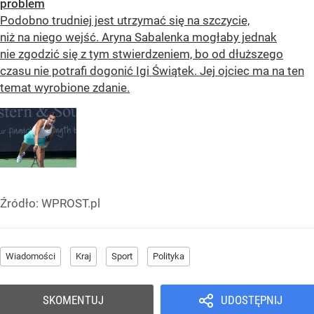
problem
Podobno trudniej jest utrzymać się na szczycie,
niż na niego wejść. Aryna Sabalenka mogłaby jednak
nie zgodzić się z tym stwierdzeniem, bo od dłuższego
czasu nie potrafi dogonić Igi Świątek. Jej ojciec ma na ten
temat wyrobione zdanie.
Źródło:
WPROST.pl
Wiadomości
Kraj
Sport
Polityka
SKOMENTUJ
UDOSTĘPNIJ