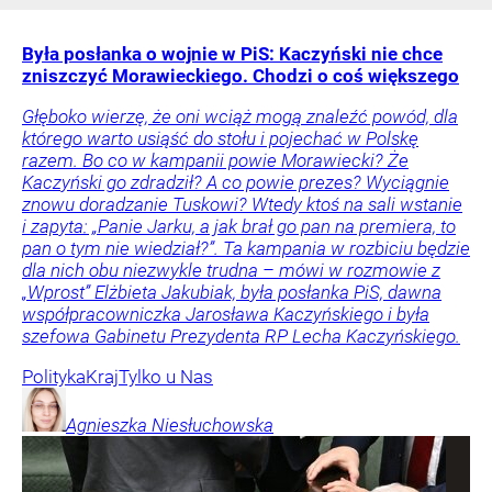
Była posłanka o wojnie w PiS: Kaczyński nie chce
zniszczyć Morawieckiego. Chodzi o coś większego
Głęboko wierzę, że oni wciąż mogą znaleźć powód, dla
którego warto usiąść do stołu i pojechać w Polskę
razem. Bo co w kampanii powie Morawiecki? Że
Kaczyński go zdradził? A co powie prezes? Wyciągnie
znowu doradzanie Tuskowi? Wtedy ktoś na sali wstanie
i zapyta: „Panie Jarku, a jak brał go pan na premiera, to
pan o tym nie wiedział?”. Ta kampania w rozbiciu będzie
dla nich obu niezwykle trudna – mówi w rozmowie z
„Wprost” Elżbieta Jakubiak, była posłanka PiS, dawna
współpracowniczka Jarosława Kaczyńskiego i była
szefowa Gabinetu Prezydenta RP Lecha Kaczyńskiego.
Polityka
Kraj
Tylko u Nas
Agnieszka
Niesłuchowska