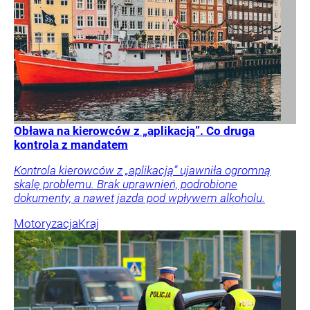
Obława na kierowców z „aplikacją”. Co druga
kontrola z mandatem
Kontrola kierowców z „aplikacją” ujawniła ogromną
skalę problemu. Brak uprawnień, podrobione
dokumenty, a nawet jazda pod wpływem alkoholu.
Motoryzacja
Kraj