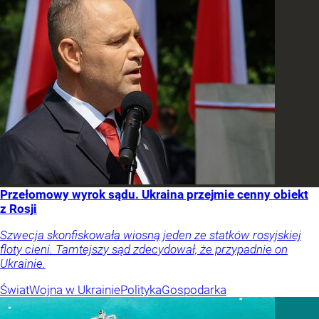
Przełomowy wyrok sądu. Ukraina przejmie cenny obiekt
z Rosji
Szwecja skonfiskowała wiosną jeden ze statków rosyjskiej
floty cieni. Tamtejszy sąd zdecydował, że przypadnie on
Ukrainie.
Świat
Wojna w Ukrainie
Polityka
Gospodarka