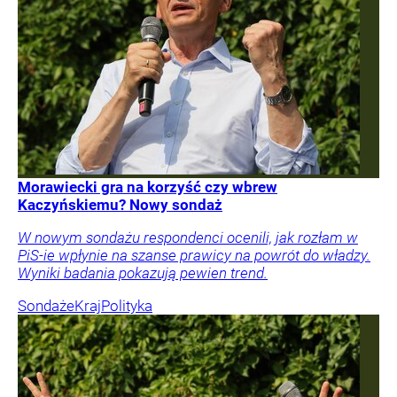
Morawiecki gra na korzyść czy wbrew
Kaczyńskiemu? Nowy sondaż
W nowym sondażu respondenci ocenili, jak rozłam w
PiS-ie wpłynie na szanse prawicy na powrót do władzy.
Wyniki badania pokazują pewien trend.
Sondaże
Kraj
Polityka