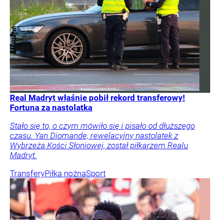
Real Madryt właśnie pobił rekord transferowy!
Fortuna za nastolatka
Stało się to, o czym mówiło się i pisało od dłuższego
czasu. Yan Diomande, rewelacyjny nastolatek z
Wybrzeża Kości Słoniowej, został piłkarzem Realu
Madryt.
Transfery
Piłka nożna
Sport