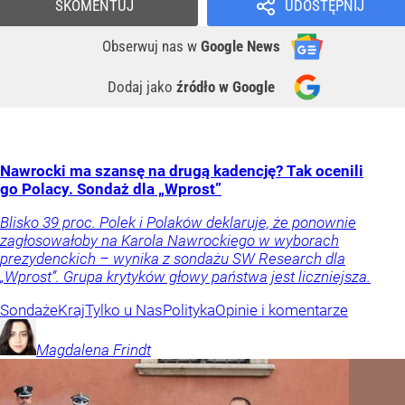
SKOMENTUJ
UDOSTĘPNIJ
Obserwuj nas
w
Google News
Dodaj jako
źródło w Google
Nawrocki ma szansę na drugą kadencję? Tak ocenili
go Polacy. Sondaż dla „Wprost”
Blisko 39 proc. Polek i Polaków deklaruje, że ponownie
zagłosowałoby na Karola Nawrockiego w wyborach
prezydenckich – wynika z sondażu SW Research dla
„Wprost”. Grupa krytyków głowy państwa jest liczniejsza.
Sondaże
Kraj
Tylko u Nas
Polityka
Opinie i komentarze
Magdalena
Frindt