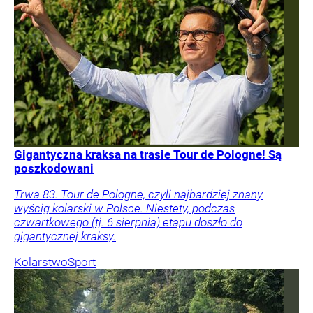
Gigantyczna kraksa na trasie Tour de Pologne! Są
poszkodowani
Trwa 83. Tour de Pologne, czyli najbardziej znany
wyścig kolarski w Polsce. Niestety, podczas
czwartkowego (tj. 6 sierpnia) etapu doszło do
gigantycznej kraksy.
Kolarstwo
Sport