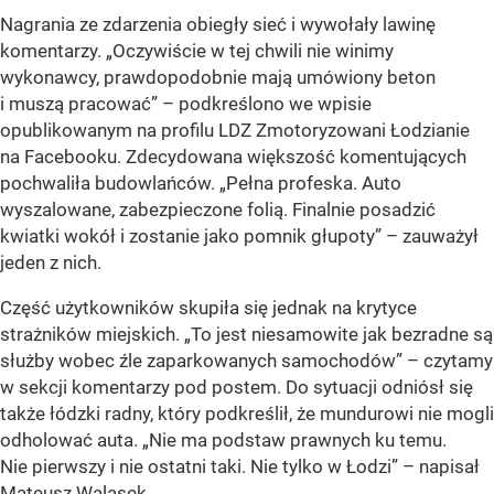
Nagrania ze zdarzenia obiegły sieć i wywołały lawinę
komentarzy. „Oczywiście w tej chwili nie winimy
wykonawcy, prawdopodobnie mają umówiony beton
i muszą pracować” – podkreślono we wpisie
opublikowanym na profilu LDZ Zmotoryzowani Łodzianie
na Facebooku. Zdecydowana większość komentujących
pochwaliła budowlańców. „Pełna profeska. Auto
wyszalowane, zabezpieczone folią. Finalnie posadzić
kwiatki wokół i zostanie jako pomnik głupoty” – zauważył
jeden z nich.
Część użytkowników skupiła się jednak na krytyce
strażników miejskich. „To jest niesamowite jak bezradne są
służby wobec źle zaparkowanych samochodów” – czytamy
w sekcji komentarzy pod postem. Do sytuacji odniósł się
także łódzki radny, który podkreślił, że mundurowi nie mogli
odholować auta. „Nie ma podstaw prawnych ku temu.
Nie pierwszy i nie ostatni taki. Nie tylko w Łodzi” – napisał
Mateusz Walasek.