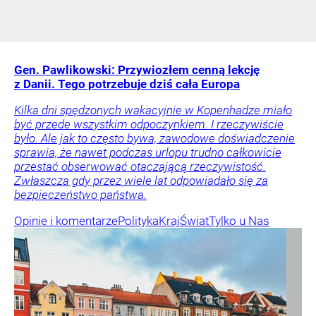
Gen. Pawlikowski: Przywiozłem cenną lekcję
z Danii. Tego potrzebuje dziś cała Europa
Kilka dni spędzonych wakacyjnie w Kopenhadze miało
być przede wszystkim odpoczynkiem. I rzeczywiście
było. Ale jak to często bywa, zawodowe doświadczenie
sprawia, że nawet podczas urlopu trudno całkowicie
przestać obserwować otaczającą rzeczywistość.
Zwłaszcza gdy przez wiele lat odpowiadało się za
bezpieczeństwo państwa.
Opinie i komentarze
Polityka
Kraj
Świat
Tylko u Nas