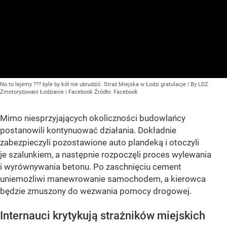
No to lejemy ??? byle by kół nie ubrudzić. Straż Miejska w Łodzi gratulacje | By LDZ
Zmotoryzowani Łodzianie | Facebook
Źródło:
Facebook
Mimo niesprzyjających okoliczności budowlańcy
postanowili kontynuować działania. Dokładnie
zabezpieczyli pozostawione auto plandeką i otoczyli
je szalunkiem, a następnie rozpoczęli proces wylewania
i wyrównywania betonu. Po zaschnięciu cement
uniemożliwi manewrowanie samochodem, a kierowca
będzie zmuszony do wezwania pomocy drogowej.
Internauci krytykują strażników miejskich