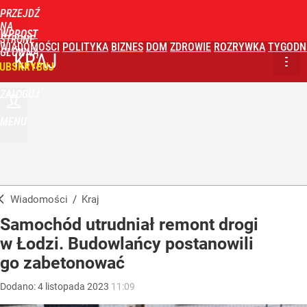
PRZEJDŹ
NA
WPROST
STRONĘ
WIADOMOŚCI
POLITYKA
BIZNES
DOM
ZDROWIE
ROZRYWKA
TYGODN
GŁÓWNĄ
KRAJ
UBSKRYBUJ
ZALOGUJ
MENU
Wiadomości
/
Kraj
Samochód utrudniał remont drogi
w Łodzi. Budowlańcy postanowili
go zabetonować
Dodano:
4
listopada
2023
11:09