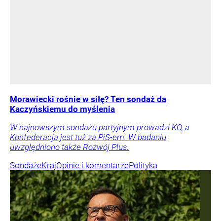
Morawiecki rośnie w siłę? Ten sondaż da
Kaczyńskiemu do myślenia
W najnowszym sondażu partyjnym prowadzi KO, a
Konfederacja jest tuż za PiS-em. W badaniu
uwzględniono także Rozwój Plus.
Sondaże
Kraj
Opinie i komentarze
Polityka