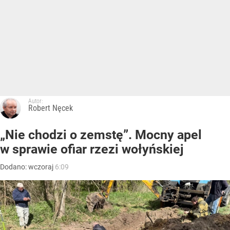
Autor:
Robert Nęcek
„Nie chodzi o zemstę”. Mocny apel
w sprawie ofiar rzezi wołyńskiej
Dodano:
wczoraj
6:09