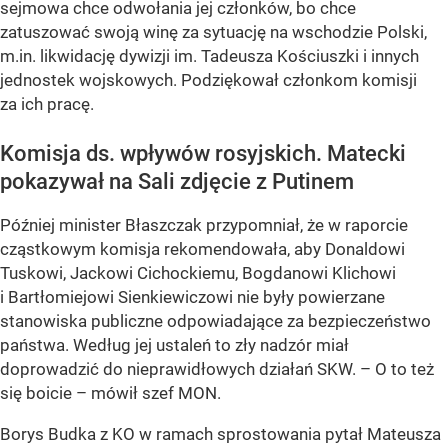
sejmowa chce odwołania jej członków, bo chce
zatuszować swoją winę za sytuację na wschodzie Polski,
m.in. likwidację dywizji im. Tadeusza Kościuszki i innych
jednostek wojskowych. Podziękował członkom komisji
za ich pracę.
Komisja ds. wpływów rosyjskich. Matecki
pokazywał na Sali zdjęcie z Putinem
Później minister Błaszczak przypomniał, że w raporcie
cząstkowym komisja rekomendowała, aby Donaldowi
Tuskowi, Jackowi Cichockiemu, Bogdanowi Klichowi
i Bartłomiejowi Sienkiewiczowi nie były powierzane
stanowiska publiczne odpowiadające za bezpieczeństwo
państwa. Według jej ustaleń to zły nadzór miał
doprowadzić do nieprawidłowych działań SKW. – O to też
się boicie – mówił szef MON.
Borys Budka z KO w ramach sprostowania pytał Mateusza