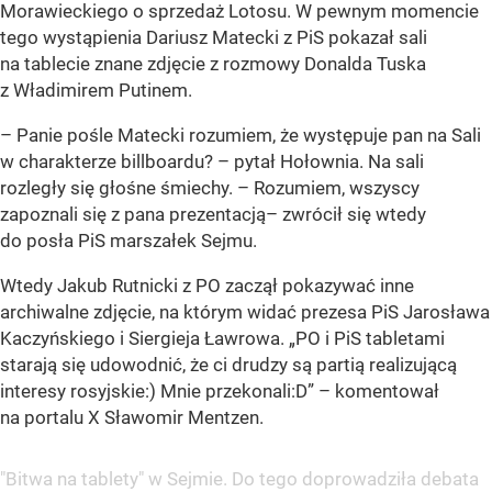
Morawieckiego o sprzedaż Lotosu. W pewnym momencie
tego wystąpienia Dariusz Matecki z PiS pokazał sali
na tablecie znane zdjęcie z rozmowy Donalda Tuska
z Władimirem Putinem.
– Panie pośle Matecki rozumiem, że występuje pan na Sali
w charakterze billboardu? – pytał Hołownia. Na sali
rozległy się głośne śmiechy. – Rozumiem, wszyscy
zapoznali się z pana prezentacją– zwrócił się wtedy
do posła PiS marszałek Sejmu.
Wtedy Jakub Rutnicki z PO zaczął pokazywać inne
archiwalne zdjęcie, na którym widać prezesa PiS Jarosława
Kaczyńskiego i Siergieja Ławrowa. „PO i PiS tabletami
starają się udowodnić, że ci drudzy są partią realizującą
interesy rosyjskie:) Mnie przekonali:D” – komentował
na portalu X Sławomir Mentzen.
"Bitwa na tablety" w Sejmie. Do tego doprowadziła debata