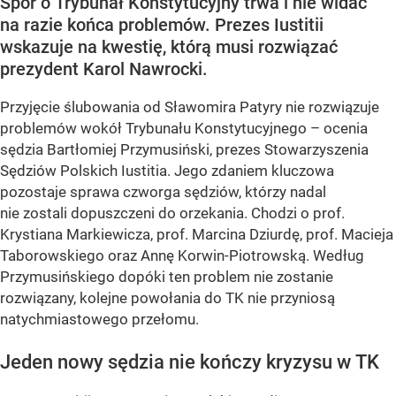
Spór o Trybunał Konstytucyjny trwa i nie widać
na razie końca problemów. Prezes Iustitii
wskazuje na kwestię, którą musi rozwiązać
prezydent Karol Nawrocki.
Przyjęcie ślubowania od Sławomira Patyry nie rozwiązuje
problemów wokół Trybunału Konstytucyjnego – ocenia
sędzia Bartłomiej Przymusiński, prezes Stowarzyszenia
Sędziów Polskich Iustitia. Jego zdaniem kluczowa
pozostaje sprawa czworga sędziów, którzy nadal
nie zostali dopuszczeni do orzekania. Chodzi o prof.
Krystiana Markiewicza, prof. Marcina Dziurdę, prof. Macieja
Taborowskiego oraz Annę Korwin-Piotrowską. Według
Przymusińskiego dopóki ten problem nie zostanie
rozwiązany, kolejne powołania do TK nie przyniosą
natychmiastowego przełomu.
Jeden nowy sędzia nie kończy kryzysu w TK