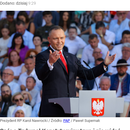
Dodano:
dzisiaj
9:29
Prezydent RP Karol Nawrocki
/ Źródło:
PAP
/
Paweł Supernak