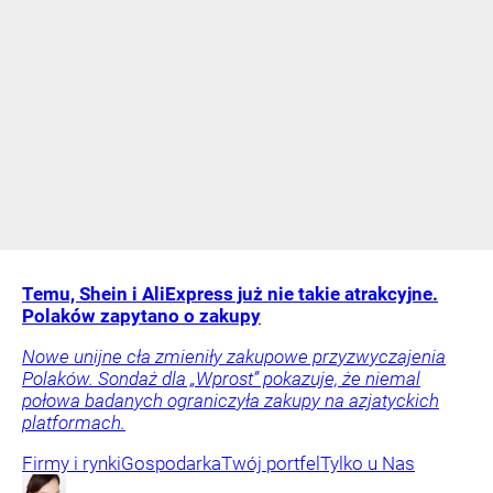
Temu, Shein i AliExpress już nie takie atrakcyjne.
Polaków zapytano o zakupy
Nowe unijne cła zmieniły zakupowe przyzwyczajenia
Polaków. Sondaż dla „Wprost” pokazuje, że niemal
połowa badanych ograniczyła zakupy na azjatyckich
platformach.
Firmy i rynki
Gospodarka
Twój portfel
Tylko u Nas