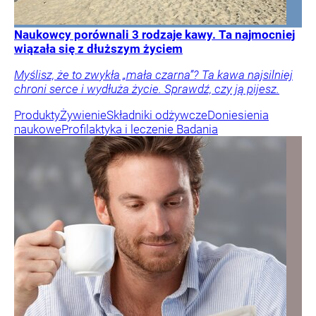
Naukowcy porównali 3 rodzaje kawy. Ta najmocniej
wiązała się z dłuższym życiem
Myślisz, że to zwykła „mała czarna”? Ta kawa najsilniej
chroni serce i wydłuża życie. Sprawdź, czy ją pijesz.
Produkty
Żywienie
Składniki odżywcze
Doniesienia
naukowe
Profilaktyka i leczenie
Badania