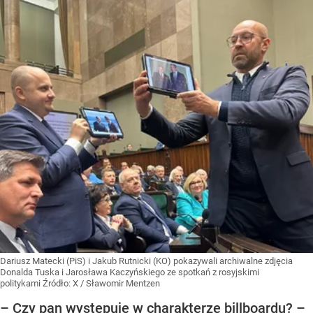
Dariusz Matecki (PiS) i Jakub Rutnicki (KO) pokazywali archiwalne zdjęcia
Donalda Tuska i Jarosława Kaczyńskiego ze spotkań z rosyjskimi
politykami
Źródło:
X
/
Sławomir Mentzen
– Czy pan występuje w charakterze billboardu? –