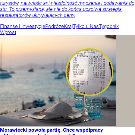
turystów, naiwność ani niezdolność mnożenia i dodawania do
stu. To przemyślana, ale nie do końca uczciwa strategia
restauratorów ukrywających ceny.
Finanse i inwestycje
Podróże
Kraj
Tylko u Nas
Tygodnik
Wprost
Morawiecki powoła partię. Chce współpracy