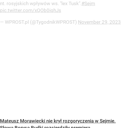
nt. rosyjskich wpływów ws. "lex Tusk".
#Sejm
pic.twitter.com/xQOb0iqhJs
— WPROST.pl (@TygodnikWPROST)
November 29, 2023
Mateusz Morawiecki nie krył rozgoryczenia w Sejmie.
Słowa Borysa Budki rozsierdziły premiera