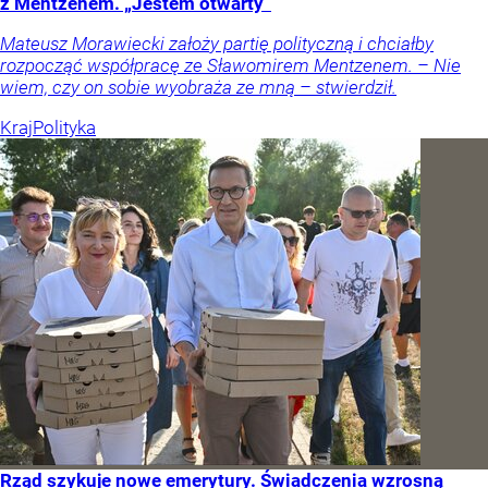
z Mentzenem. „Jestem otwarty”
Mateusz Morawiecki założy partię polityczną i chciałby
rozpocząć współpracę ze Sławomirem Mentzenem. – Nie
wiem, czy on sobie wyobraża ze mną – stwierdził.
Kraj
Polityka
Rząd szykuje nowe emerytury. Świadczenia wzrosną