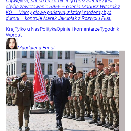
największą hańbą na karcie jego prezydentury jest
chyba zawetowanie SAFE – ocenia Mariusz Witczak z
KO. – Mamy głowę państwa, z której możemy być
dumni – kontruje Marek Jakubiak z Rozwoju Plus.
Kraj
Tylko u Nas
Polityka
Opinie i komentarze
Tygodnik
Wprost
Magdalena
Frindt