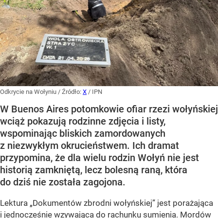
Odkrycie na Wołyniu
/ Źródło:
X
/
IPN
W Buenos Aires potomkowie ofiar rzezi wołyńskiej
wciąż pokazują rodzinne zdjęcia i listy,
wspominając bliskich zamordowanych
z niezwykłym okrucieństwem. Ich dramat
przypomina, że dla wielu rodzin Wołyń nie jest
historią zamkniętą, lecz bolesną raną, która
do dziś nie została zagojona.
Lektura „Dokumentów zbrodni wołyńskiej” jest porażająca
i jednocześnie wzywająca do rachunku sumienia. Mordów