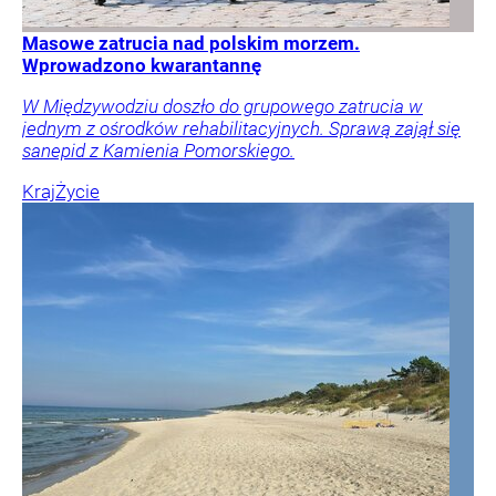
Masowe zatrucia nad polskim morzem.
Wprowadzono kwarantannę
W Międzywodziu doszło do grupowego zatrucia w
jednym z ośrodków rehabilitacyjnych. Sprawą zajął się
sanepid z Kamienia Pomorskiego.
Kraj
Życie