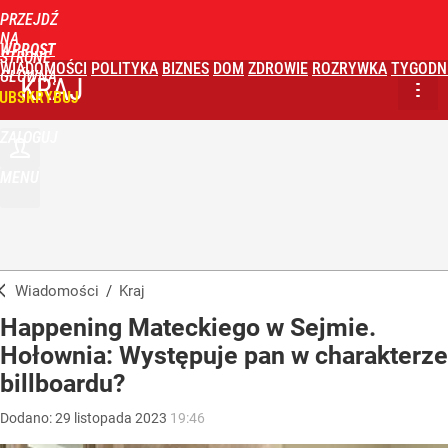
PRZEJDŹ
NA
WPROST
STRONĘ
WIADOMOŚCI
POLITYKA
BIZNES
DOM
ZDROWIE
ROZRYWKA
TYGODN
GŁÓWNĄ
KRAJ
UBSKRYBUJ
ZALOGUJ
MENU
Wiadomości
/
Kraj
Happening Mateckiego w Sejmie.
Hołownia: Występuje pan w charakterze
billboardu?
Dodano:
29
listopada
2023
19:46