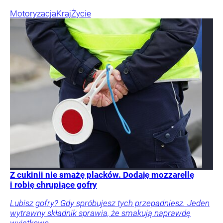
Motoryzacja
Kraj
Życie
Z cukinii nie smażę placków. Dodaję mozzarellę
i robię chrupiące gofry
Lubisz gofry? Gdy spróbujesz tych przepadniesz. Jeden
wytrawny składnik sprawia, że smakują naprawdę