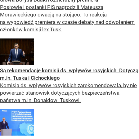
Posłowie i posłanki PiS nagrodzili Mateusza
Morawieckiego owacją na stojąco. To reakcja
na wypowiedź premiera w czasie debaty nad odwołaniem
członków komisji lex Tusk.
Są rekomendacje komisji ds. wpływów rosyjskich. Dotyczą
m.in. Tuska i Cichockiego
Komisja ds. wpływów rosyjskich zarekomendowała, by nie
powierzać stanowisk dotyczących bezpieczeństwa
państwa m.in. Donaldowi Tuskowi.