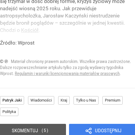
się trzymał w dość dobrej formie, kryzys życiowy może
nadejść wiosną 2025 roku. Jak przewiduje
astropsycholożka, Jarosław Kaczyński niestrudzenie
będzie bronił poglądów – szczególnie w jednej kwestii.
Chodzi o
Kościół
.
Źródło:
Wprost
© ℗
Materiał chroniony prawem autorskim. Wszelkie prawa zastrzeżone.
Dalsze rozpowszechnianie artykułu tylko za zgodą wydawcy tygodnika
Wprost.
Regulamin i warunki licencjonowania materiałów prasowych
.
Patryk Jaki
Wiadomości
Kraj
Tylko u Nas
Premium
Polityka
SKOMENTUJ
UDOSTĘPNIJ
5