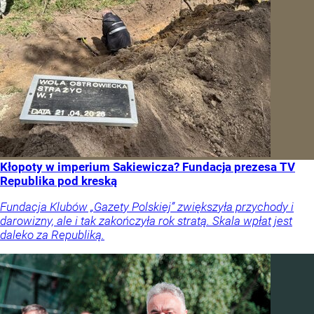
Kłopoty w imperium Sakiewicza? Fundacja prezesa TV
Republika pod kreską
Fundacja Klubów „Gazety Polskiej” zwiększyła przychody i
darowizny, ale i tak zakończyła rok stratą. Skala wpłat jest
daleko za Republiką.