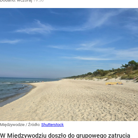
Dodano:
wczoraj
19:50
Międzywodzie
/ Źródło:
Shutterstock
W Międzywodziu doszło do grupowego zatrucia