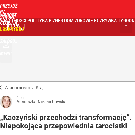
PRZEJDŹ
NA
WPROST
STRONĘ
WIADOMOŚCI
POLITYKA
BIZNES
DOM
ZDROWIE
ROZRYWKA
TYGODN
GŁÓWNĄ
KRAJ
UBSKRYBUJ
ZALOGUJ
MENU
Wiadomości
/
Kraj
Autor:
Agnieszka Niesłuchowska
„Kaczyński przechodzi transformację”.
Niepokojąca przepowiednia tarocistki