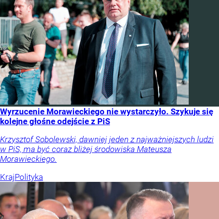
Wyrzucenie Morawieckiego nie wystarczyło. Szykuje się
kolejne głośne odejście z PiS
Krzysztof Sobolewski, dawniej jeden z najważniejszych ludzi
w PiS, ma być coraz bliżej środowiska Mateusza
Morawieckiego.
Kraj
Polityka