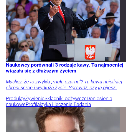
Naukowcy porównali 3 rodzaje kawy. Ta najmocniej
wiązała się z dłuższym życiem
Myślisz, że to zwykła „mała czarna”? Ta kawa najsilniej
chroni serce i wydłuża życie. Sprawdź, czy ją pijesz.
Produkty
Żywienie
Składniki odżywcze
Doniesienia
naukowe
Profilaktyka i leczenie
Badania