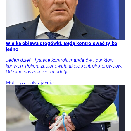
Wielka obława drogówki. Będą kontrolować tylko
jedno
Jeden dzień. Tysiące kontroli, mandatów i punktów
karnych. Policja zaplanowała akcję kontroli kierowców.
Od rana posypią się mandaty.
Motoryzacja
Kraj
Życie