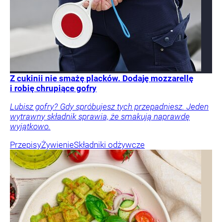
Z cukinii nie smażę placków. Dodaję mozzarellę
i robię chrupiące gofry
Lubisz gofry? Gdy spróbujesz tych przepadniesz. Jeden
wytrawny składnik sprawia, że smakują naprawdę
wyjątkowo.
Przepisy
Żywienie
Składniki odżywcze