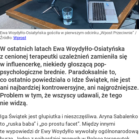
Ewa Woydyłło-Osiatyńska gościła w pierwszym odcinku „Wpost Przeciwnie”
/
Źródło:
Wprost
W ostatnich latach Ewa Woydyłło-Osiatyńska
z cenionej terapeutki uzależnień zamieniła się
w influencerkę, niekiedy głoszącą pop-
psychologiczne brednie. Paradoksalnie to,
co ostatnio powiedziała o Idze Świątek, nie jest
ani najbardziej kontrowersyjne, ani najgroźniejsze.
Problem w tym, że wszyscy udawali, że tego
nie widzą.
Iga Świątek jest głupiutka i nieszczęśliwa. Aryna Sabalenko
to „ruska baba” i „po prostu facet”. Między innymi
te wypowiedzi dr Ewy Woydyłło wywołały ogólnonarodową
burzę. Jedna z najbardziej znanych w Polsce terapeutek