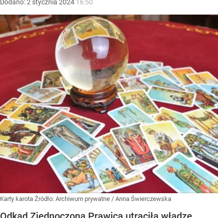
Dodano:
2
stycznia
2024
16:50
Karty karota
Źródło:
Archiwum prywatne
/
Anna Świerczewska
Odkąd Zjednoczona Prawica utraciła władzę