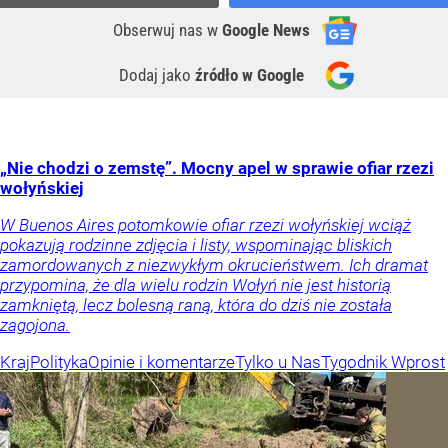
Obserwuj nas
w
Google News
Dodaj jako
źródło w Google
„Nie chodzi o zemstę”. Mocny apel w sprawie ofiar rzezi
wołyńskiej
W Buenos Aires potomkowie ofiar rzezi wołyńskiej wciąż
pokazują rodzinne zdjęcia i listy, wspominając bliskich
zamordowanych z niezwykłym okrucieństwem. Ich dramat
przypomina, że dla wielu rodzin Wołyń nie jest historią
zamkniętą, lecz bolesną raną, która do dziś nie została
zagojona.
Kraj
Polityka
Opinie i komentarze
Tylko u Nas
Tygodnik Wprost