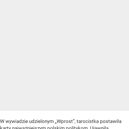
W wywiadzie udzielonym „Wprost”, tarocistka postawiła
karty najważniejszym polskim politykom.
Ujawniła,