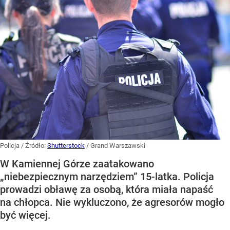
Policja
/ Źródło:
Shutterstock
/
Grand Warszawski
W Kamiennej Górze zaatakowano
„niebezpiecznym narzędziem” 15-latka. Policja
prowadzi obławę za osobą, która miała napaść
na chłopca. Nie wykluczono, że agresorów mogło
być więcej.