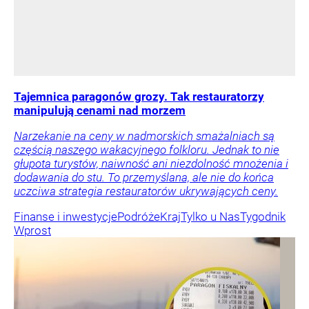
Tajemnica paragonów grozy. Tak restauratorzy
manipulują cenami nad morzem
Narzekanie na ceny w nadmorskich smażalniach są
częścią naszego wakacyjnego folkloru. Jednak to nie
głupota turystów, naiwność ani niezdolność mnożenia i
dodawania do stu. To przemyślana, ale nie do końca
uczciwa strategia restauratorów ukrywających ceny.
Finanse i inwestycje
Podróże
Kraj
Tylko u Nas
Tygodnik
Wprost