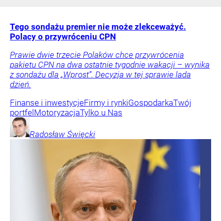
Tego sondażu premier nie może zlekceważyć.
Polacy o przywróceniu CPN
Prawie dwie trzecie Polaków chce przywrócenia
pakietu CPN na dwa ostatnie tygodnie wakacji – wynika
z sondażu dla „Wprost”. Decyzja w tej sprawie lada
dzień.
Finanse i inwestycje
Firmy i rynki
Gospodarka
Twój
portfel
Motoryzacja
Tylko u Nas
Radosław
Święcki