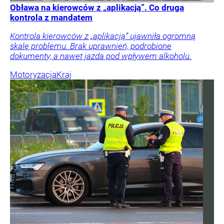
Obława na kierowców z „aplikacją”. Co druga
kontrola z mandatem
Kontrola kierowców z „aplikacją” ujawniła ogromną
skalę problemu. Brak uprawnień, podrobione
dokumenty, a nawet jazda pod wpływem alkoholu.
Motoryzacja
Kraj