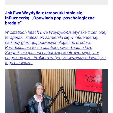
Jak Ewa Woydyłło z terapeutki stała się
influencerką. „Opowiada pop-psychologiczne
brednie”
W ostatnich latach Ewa Woydyłło-Osiatyńska z cenionej
terapeutki uzależnień zamieniła się w influencerkę,
niekiedy głoszącą pop-psychologiczne brednie.
Paradoksalnie to, co ostatnio powiedziała o Idze
Świątek, nie jest ani najbardziej kontrowersyjne, ani
najgroźniejsze. Problem w tym, że wszyscy udawali, że
tego nie widzą.