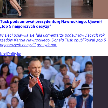
Tusk podsumował prezydenturę Nawrockiego. Ujawnił
„top 5 najgorszych decyzji”
W sieci pojawiła się fala komentarzy podsumowujących rok
rządów Karola Nawrockiego. Donald Tusk opublikował „top 5
najgorszych decyzji” prezydenta.
Kraj
Polityka