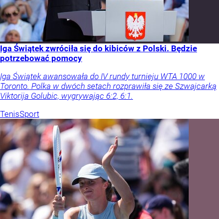
Iga Świątek zwróciła się do kibiców z Polski. Będzie
potrzebować pomocy
Iga Świątek awansowała do IV rundy turnieju WTA 1000 w
Toronto. Polka w dwóch setach rozprawiła się ze Szwajcarką
Viktorija Golubic, wygrywając 6:2, 6:1.
Tenis
Sport