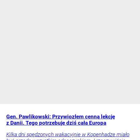
Gen. Pawlikowski: Przywiozłem cenną lekcję
z Danii. Tego potrzebuje dziś cała Europa
Kilka dni spędzonych wakacyjnie w Kopenhadze miało