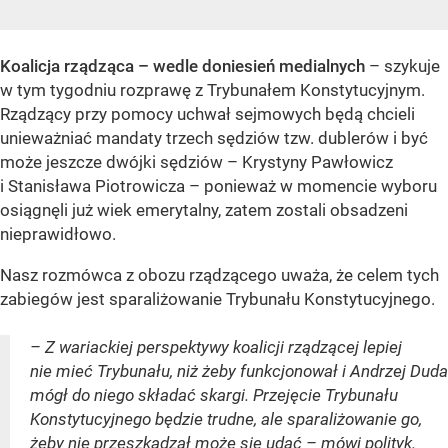
Koalicja rządząca – wedle doniesień medialnych
– szykuje
w tym tygodniu rozprawę z Trybunałem Konstytucyjnym.
Rządzący przy pomocy uchwał sejmowych będą chcieli
unieważniać mandaty trzech sędziów tzw. dublerów i być
może jeszcze dwójki sędziów – Krystyny Pawłowicz
i Stanisława Piotrowicza – ponieważ w momencie wyboru
osiągnęli już wiek emerytalny, zatem zostali obsadzeni
nieprawidłowo.
Nasz rozmówca z obozu rządzącego uważa, że celem tych
zabiegów jest sparaliżowanie Trybunału Konstytucyjnego.
– Z wariackiej perspektywy koalicji rządzącej lepiej
nie mieć Trybunału, niż żeby funkcjonował i Andrzej Duda
mógł do niego składać skargi. Przejęcie Trybunału
Konstytucyjnego będzie trudne, ale sparaliżowanie go,
żeby nie przeszkadzał może się udać – mówi polityk.