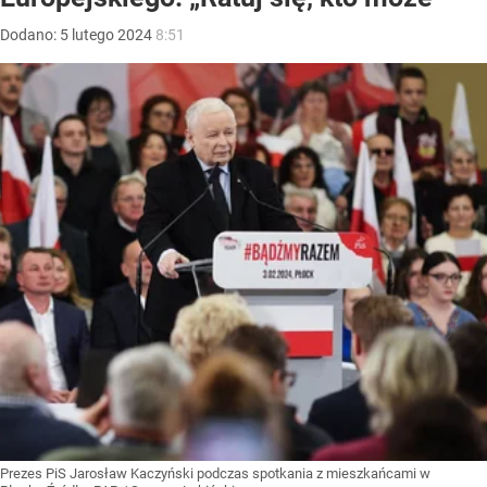
Dodano:
5
lutego
2024
8:51
Prezes PiS Jarosław Kaczyński podczas spotkania z mieszkańcami w