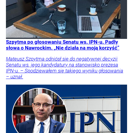
Szpytma po głosowaniu Senatu ws. IPN-u. Padły
słowa o Nawrockim. „Nie działa na moją korzyść”
Mateusz Szpytma odniósł się do negatywnej decyzji
Senatu ws. jego kandydatury na stanowisko prezesa
IPN-u. – Spodziewałem się takiego wyniku głosowania
– uznał.