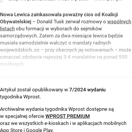
Nowa Lewica zainkasowała poważny cios od Koalicji
Obywatelskiej
– Donald Tusk zerwał rozmowy o
wspólnych
listach
obu formacji w wyborach do sejmików
samorządowych. Zatem za dwa miesiące lewica będzie
musiała samodzielnie walczyć o mandaty radnych
wojewódzkich, co – przy obecnych jej notowaniach – może
oznaczać zdobycie najwyżej 3-4 mandatów na ponad 550
możliwych.
Artykuł został opublikowany w
7/2024 wydaniu
tygodnika Wprost
.
Archiwalne wydania tygodnika Wprost dostępne są
w specjalnej ofercie
WPROST PREMIUM
oraz we wszystkich e-kioskach i w aplikacjach mobilnych
App Store
i
Google Play
.