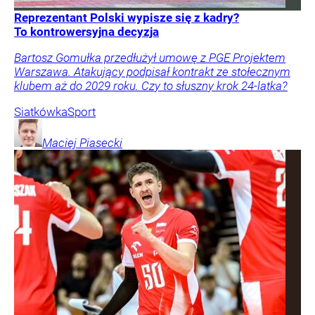
Reprezentant Polski wypisze się z kadry?
To kontrowersyjna decyzja
Bartosz Gomułka przedłużył umowę z PGE Projektem
Warszawa. Atakujący podpisał kontrakt ze stołecznym
klubem aż do 2029 roku. Czy to słuszny krok 24-latka?
Siatkówka
Sport
Maciej
Piasecki