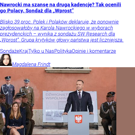
Nawrocki ma szansę na drugą kadencję? Tak ocenili
go Polacy. Sondaż dla „Wprost”
Blisko 39 proc. Polek i Polaków deklaruje, że ponownie
zagłosowałoby na Karola Nawrockiego w wyborach
prezydenckich – wynika z sondażu SW Research dla
„Wprost”. Grupa krytyków głowy państwa jest liczniejsza.
Sondaże
Kraj
Tylko u Nas
Polityka
Opinie i komentarze
Magdalena
Frindt