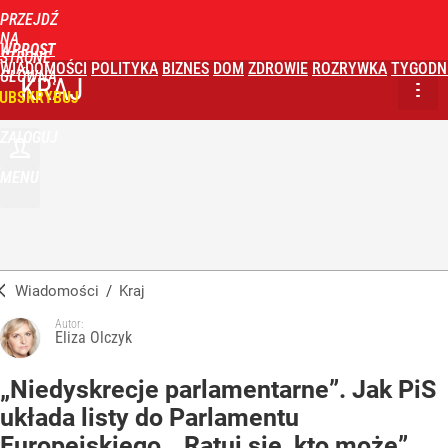
PRZEJDŹ
NA
WPROST
STRONĘ
WIADOMOŚCI
POLITYKA
BIZNES
DOM
ZDROWIE
ROZRYWKA
TYGODN
GŁÓWNĄ
KRAJ
UBSKRYBUJ
ZALOGUJ
MENU
Wiadomości
/
Kraj
Autor:
Eliza Olczyk
„Niedyskrecje parlamentarne”. Jak PiS
układa listy do Parlamentu
Europejskiego. „Ratuj się, kto może”