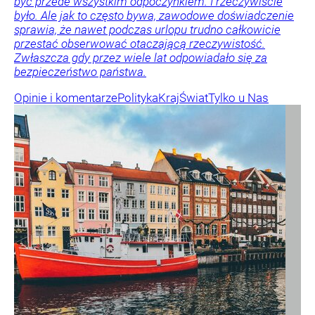
być przede wszystkim odpoczynkiem. I rzeczywiście
było. Ale jak to często bywa, zawodowe doświadczenie
sprawia, że nawet podczas urlopu trudno całkowicie
przestać obserwować otaczającą rzeczywistość.
Zwłaszcza gdy przez wiele lat odpowiadało się za
bezpieczeństwo państwa.
Opinie i komentarze
Polityka
Kraj
Świat
Tylko u Nas