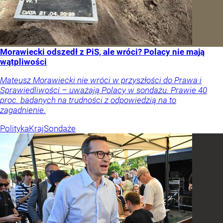
Morawiecki odszedł z PiS, ale wróci? Polacy nie mają
wątpliwości
Mateusz Morawiecki nie wróci w przyszłości do Prawa i
Sprawiedliwości – uważają Polacy w sondażu. Prawie 40
proc. badanych na trudności z odpowiedzią na to
zagadnienie.
Polityka
Kraj
Sondaże