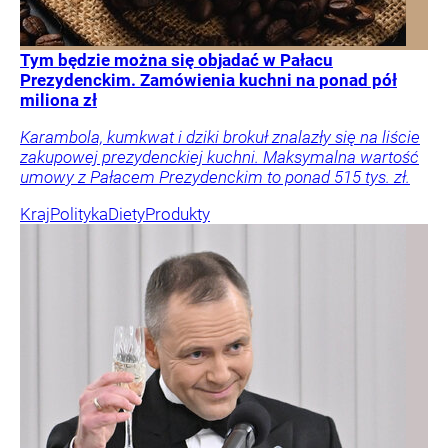
Tym będzie można się objadać w Pałacu
Prezydenckim. Zamówienia kuchni na ponad pół
miliona zł
Karambola, kumkwat i dziki brokuł znalazły się na liście
zakupowej prezydenckiej kuchni. Maksymalna wartość
umowy z Pałacem Prezydenckim to ponad 515 tys. zł.
Kraj
Polityka
Diety
Produkty