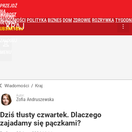
PRZEJDŹ
NA
WPROST
STRONĘ
WIADOMOŚCI
POLITYKA
BIZNES
DOM
ZDROWIE
ROZRYWKA
TYGODN
GŁÓWNĄ
KRAJ
UBSKRYBUJ
ZALOGUJ
MENU
Wiadomości
/
Kraj
Autor:
Zofia Andruszewska
Dziś tłusty czwartek. Dlaczego
zajadamy się pączkami?