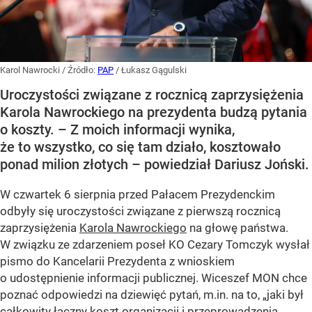
Karol Nawrocki
/ Źródło:
PAP
/
Łukasz Gągulski
Uroczystości związane z rocznicą zaprzysiężenia
Karola Nawrockiego na prezydenta budzą pytania
o koszty. – Z moich informacji wynika,
że to wszystko, co się tam działo, kosztowało
ponad milion złotych – powiedział Dariusz Joński.
W czwartek 6 sierpnia przed Pałacem Prezydenckim
odbyły się uroczystości związane z pierwszą rocznicą
zaprzysiężenia
Karola Nawrockiego
na głowę państwa.
W związku ze zdarzeniem poseł KO Cezary Tomczyk wysłał
pismo do Kancelarii Prezydenta z wnioskiem
o udostępnienie informacji publicznej. Wiceszef MON chce
poznać odpowiedzi na dziewięć pytań, m.in. na to, „jaki był
całkowity łączny koszt organizacji i przeprowadzenia