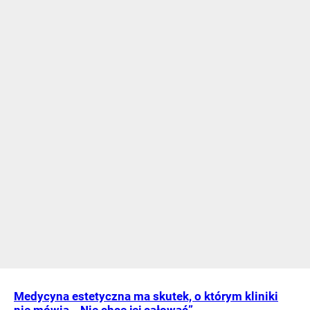
Medycyna estetyczna ma skutek, o którym kliniki
nie mówią. „Nie chcę jej całować”