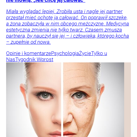
Miała wyglądać lepiej. Zrobiła usta i nagle jej partner
przestał mieć ochotę ją całować. On poprawił szczękę,
a żona zobaczyła w nim obcego mężczyznę. Medycyna
estetyczna zmienia nie tylko twarz. Czasem zmusza
partnera, by nauczył się jej – i człowieka, którego kocha
– zupełnie od nowa.
Opinie i komentarze
Psychologia
Życie
Tylko u
Nas
Tygodnik Wprost