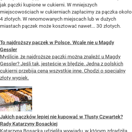
jak pączki kupione w cukierni. W mniejszych
miejscowościach w cukierniach zapłacimy za pączka około
4 złotych. W renomowanych miejscach lub w dużych
miastach pączek może kosztować nawet... 30 złotych.
To najdroższy pączek w Polsce. Wcale nie u Magdy
Gessler
Myślicie, że najdroższe pączki można znaleźć u Magdy
Gessler? Jeśli tak, jesteście w błędzie. Jedna z polskich
cukierni przebija ceną wszystkie inne. Chodzi o specjalny
złoty wypiek.
Jakich pączków lepiej nie kupować w Tłusty Czwartek?
Rady Katarzyny Bosackiej
Katarzyna Bosacka udzieliła wywiadu, w którym zdradziła,