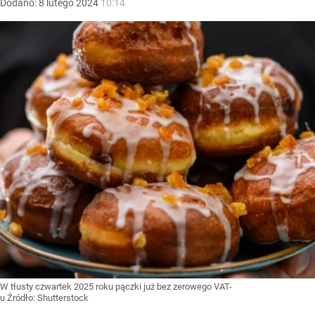
Dodano:
8
lutego
2024
10:14
W tłusty czwartek 2025 roku pączki już bez zerowego VAT-
u
Źródło:
Shutterstock