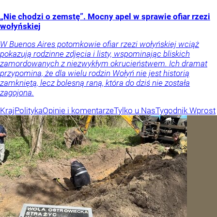
„Nie chodzi o zemstę”. Mocny apel w sprawie ofiar rzezi
wołyńskiej
W Buenos Aires potomkowie ofiar rzezi wołyńskiej wciąż
pokazują rodzinne zdjęcia i listy, wspominając bliskich
zamordowanych z niezwykłym okrucieństwem. Ich dramat
przypomina, że dla wielu rodzin Wołyń nie jest historią
zamkniętą, lecz bolesną raną, która do dziś nie została
zagojona.
Kraj
Polityka
Opinie i komentarze
Tylko u Nas
Tygodnik Wprost