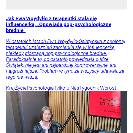
Jak Ewa Woydyłło z terapeutki stała się
influencerką. „Opowiada pop-psychologiczne
brednie”
W ostatnich latach Ewa Woydyłło-Osiatyńska z cenionej
terapeutki uzależnień zamieniła się w influencerkę,
niekiedy głoszącą pop-psychologiczne brednie.
Paradoksalnie to, co ostatnio powiedziała o Idze
Świątek, nie jest ani najbardziej kontrowersyjne, ani
najgroźniejsze. Problem w tym, że wszyscy udawali, że
tego nie widzą.
Kraj
Życie
Psychologia
Tylko u Nas
Tygodnik Wprost