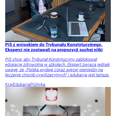
PiS z wnioskiem do Trybunału Konstytucyjnego.
Eksperci nie zostawali na propozycji suchej nitki
PiS chce, aby Trybunał Konstytucyjny zablokował
edukację zdrowotną w szkołach. Ekspert zwraca jednak
uwagę, że „Polska wydaje coraz więcej pieniędzy na
leczenie chorób cywilizacyjnych” i edukacja jest tańsza.
Kraj
Edukacja
Polityka