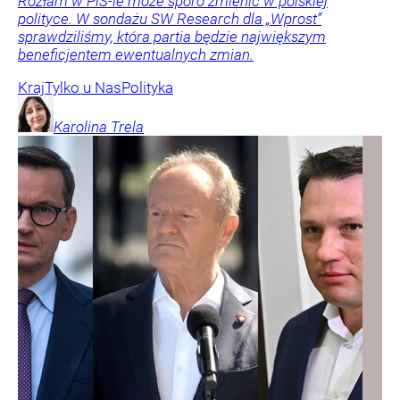
Rozłam w PiS-ie może sporo zmienić w polskiej
polityce. W sondażu SW Research dla „Wprost”
sprawdziliśmy, która partia będzie największym
beneficjentem ewentualnych zmian.
Kraj
Tylko u Nas
Polityka
Karolina
Trela