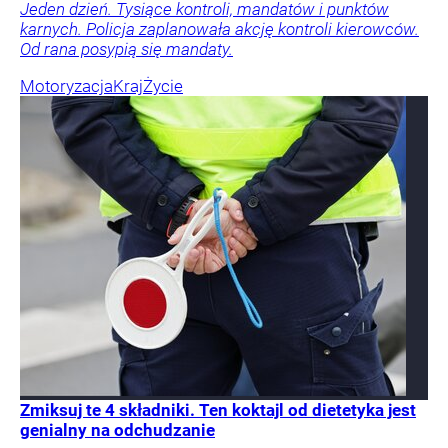
Jeden dzień. Tysiące kontroli, mandatów i punktów
karnych. Policja zaplanowała akcję kontroli kierowców.
Od rana posypią się mandaty.
Motoryzacja
Kraj
Życie
Zmiksuj te 4 składniki. Ten koktajl od dietetyka jest
genialny na odchudzanie