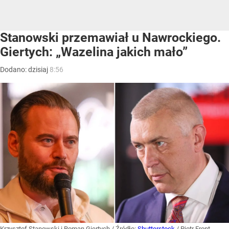
Stanowski przemawiał u Nawrockiego.
Giertych: „Wazelina jakich mało”
Dodano:
dzisiaj
8:56
Krzysztof Stanowski i Roman Giertych
/ Źródło:
Shutterstock
/
Piotr Front,