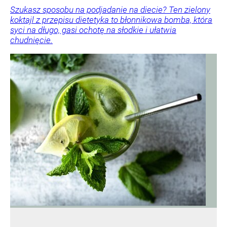
Szukasz sposobu na podjadanie na diecie? Ten zielony
koktajl z przepisu dietetyka to błonnikowa bomba, która
syci na długo, gasi ochotę na słodkie i ułatwia
chudnięcie.