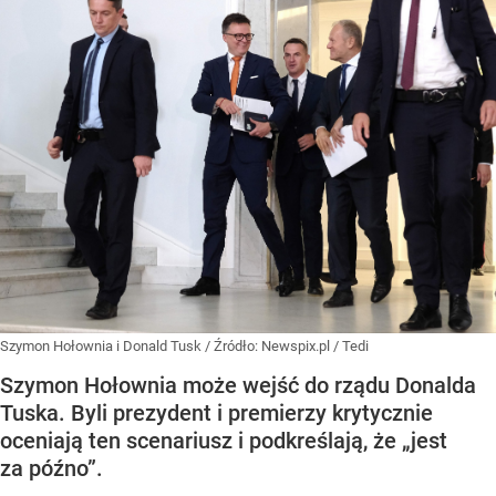
Szymon Hołownia i Donald Tusk
/ Źródło:
Newspix.pl
/
Tedi
Szymon Hołownia może wejść do rządu Donalda
Tuska. Byli prezydent i premierzy krytycznie
oceniają ten scenariusz i podkreślają, że „jest
za późno”.