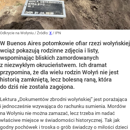
Odkrycie na Wołyniu
/ Źródło:
X
/
IPN
W Buenos Aires potomkowie ofiar rzezi wołyńskiej
wciąż pokazują rodzinne zdjęcia i listy,
wspominając bliskich zamordowanych
z niezwykłym okrucieństwem. Ich dramat
przypomina, że dla wielu rodzin Wołyń nie jest
historią zamkniętą, lecz bolesną raną, która
do dziś nie została zagojona.
Lektura „Dokumentów zbrodni wołyńskiej” jest porażająca
i jednocześnie wzywająca do rachunku sumienia. Mordów
na Wołyniu nie można zamazać, lecz trzeba im nadać
właściwe miejsce w świadomości historycznej. Tak jak
godny pochówek i troska o grób świadczy o miłości dzieci