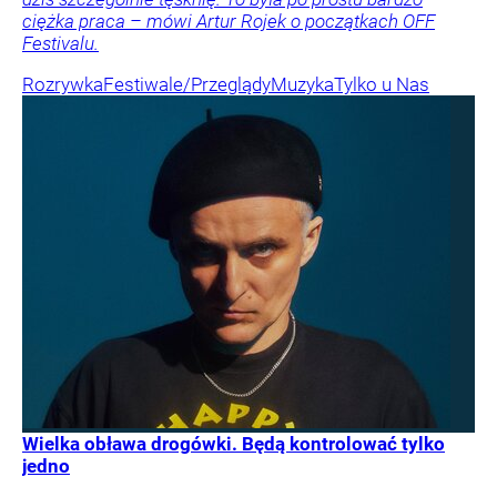
ciężka praca – mówi Artur Rojek o początkach OFF
Festivalu.
Rozrywka
Festiwale/Przeglądy
Muzyka
Tylko u Nas
Wielka obława drogówki. Będą kontrolować tylko
jedno