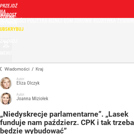
PRZEJDŹ
NA
WPROST
STRONĘ
WIADOMOŚCI
POLITYKA
BIZNES
DOM
ZDROWIE
ROZRYWKA
TYGODN
GŁÓWNĄ
UBSKRYBUJ
ZALOGUJ
MENU
Wiadomości
/
Kraj
Autor:
Eliza Olczyk
Autor:
Joanna Miziołek
„Niedyskrecje parlamentarne”. „Lasek
funduje nam paździerz. CPK i tak trzeba
będzie wybudować”