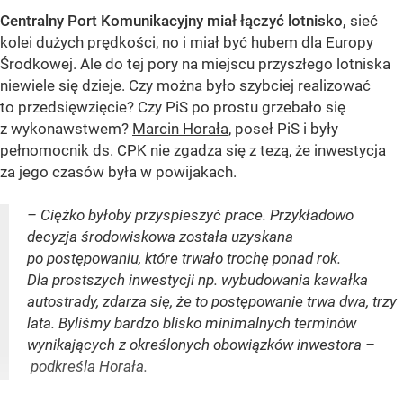
Centralny Port Komunikacyjny miał łączyć lotnisko,
sieć
kolei dużych prędkości, no i miał być hubem dla Europy
Środkowej. Ale do tej pory na miejscu przyszłego lotniska
niewiele się dzieje. Czy można było szybciej realizować
to przedsięwzięcie? Czy PiS po prostu grzebało się
z wykonawstwem?
Marcin Horała
, poseł PiS i były
pełnomocnik ds. CPK nie zgadza się z tezą, że inwestycja
za jego czasów była w powijakach.
– Ciężko byłoby przyspieszyć prace. Przykładowo
decyzja środowiskowa została uzyskana
po postępowaniu, które trwało trochę ponad rok.
Dla prostszych inwestycji np. wybudowania kawałka
autostrady, zdarza się, że to postępowanie trwa dwa, trzy
lata. Byliśmy bardzo blisko minimalnych terminów
wynikających z określonych obowiązków inwestora –
podkreśla Horała.