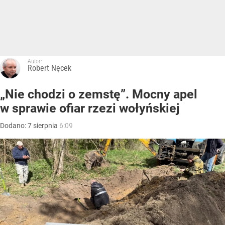
Autor:
Robert Nęcek
„Nie chodzi o zemstę”. Mocny apel
w sprawie ofiar rzezi wołyńskiej
Dodano:
7
sierpnia
6:09