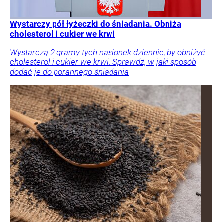
Wystarczy pół łyżeczki do śniadania. Obniża
cholesterol i cukier we krwi
Wystarczą 2 gramy tych nasionek dziennie, by obniżyć
cholesterol i cukier we krwi. Sprawdź, w jaki sposób
dodać je do porannego śniadania