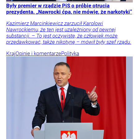
Były premier w rządzie PiS o próbie otrucia
prezydenta. „Nawrocki ćpa, nie mówię, że narkotyki”
Kazimierz Marcinkiewicz zarzucił Karolowi
Nawrockiemu, że ten jest uzależniony od pewnej
substancji. – To jest oczywiste, że człowiek może
przedawkować, także nikotynę – mówił były szef rządu.
Kraj
Opinie i komentarze
Polityka