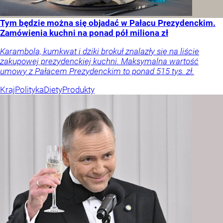
Tym będzie można się objadać w Pałacu Prezydenckim.
Zamówienia kuchni na ponad pół miliona zł
Karambola, kumkwat i dziki brokuł znalazły się na liście
zakupowej prezydenckiej kuchni. Maksymalna wartość
umowy z Pałacem Prezydenckim to ponad 515 tys. zł.
Kraj
Polityka
Diety
Produkty