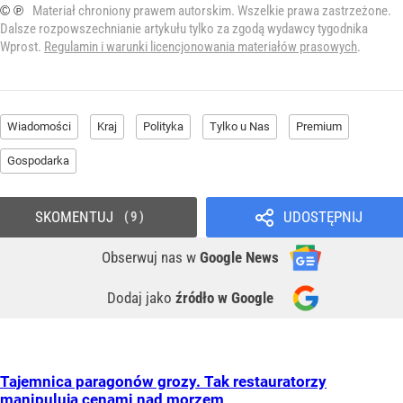
© ℗
Materiał chroniony prawem autorskim. Wszelkie prawa zastrzeżone.
Dalsze rozpowszechnianie artykułu tylko za zgodą wydawcy tygodnika
Wprost.
Regulamin i warunki licencjonowania materiałów prasowych
.
Wiadomości
Kraj
Polityka
Tylko u Nas
Premium
Gospodarka
SKOMENTUJ
UDOSTĘPNIJ
9
Obserwuj nas
w
Google News
Dodaj jako
źródło w Google
Tajemnica paragonów grozy. Tak restauratorzy
manipulują cenami nad morzem