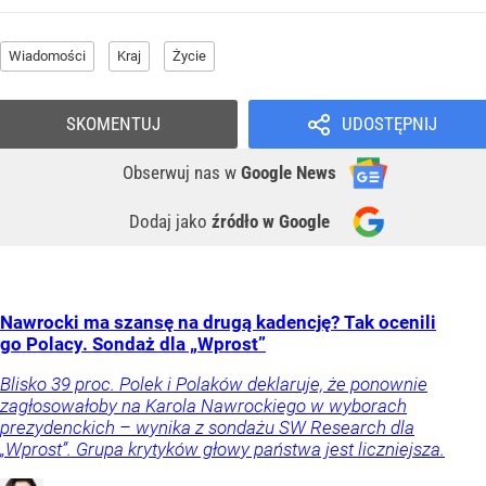
Wiadomości
Kraj
Życie
SKOMENTUJ
UDOSTĘPNIJ
Obserwuj nas
w
Google News
Dodaj jako
źródło w Google
Nawrocki ma szansę na drugą kadencję? Tak ocenili
go Polacy. Sondaż dla „Wprost”
Blisko 39 proc. Polek i Polaków deklaruje, że ponownie
zagłosowałoby na Karola Nawrockiego w wyborach
prezydenckich – wynika z sondażu SW Research dla
„Wprost”. Grupa krytyków głowy państwa jest liczniejsza.