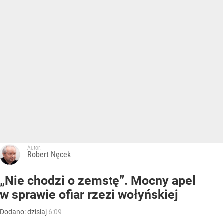
Autor:
Robert Nęcek
„Nie chodzi o zemstę”. Mocny apel
w sprawie ofiar rzezi wołyńskiej
Dodano:
dzisiaj
6:09