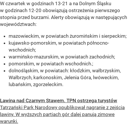
W czwartek w godzinach 13-21 a na Dolnym Śląsku
w godzinach 12-20 obowiązują ostrzeżenia pierwszego
stopnia przed burzami. Alerty obowiązują w następujących
województwach:
mazowieckim, w powiatach żuromińskim i sierpeckim;
kujawsko-pomorskim, w powiatach północno-
wschodnich;
warmińsko-mazurskim, w powiatach zachodnich;
pomorskim, w powiatach wschodnich.;
dolnośląskim, w powiatach: kłodzkim, wałbrzyskim,
Wałbrzych, karkonoskim, Jelenia Góra, lwóweckim,
lubańskim, zgorzeleckim.
Lawina nad Czarnym Stawem. TPN ostrzega turystów
Tatrzański Park Narodowy opublikował nagranie z zejścia
lawiny. W wyższych partiach gór dalej panują zimowe
warunki.