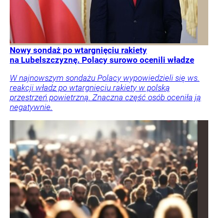
Nowy sondaż po wtargnięciu rakiety
na Lubelszczyznę. Polacy surowo ocenili władze
W najnowszym sondażu Polacy wypowiedzieli się ws.
reakcji władz po wtargnięciu rakiety w polską
przestrzeń powietrzną. Znaczna część osób oceniła ją
negatywnie.