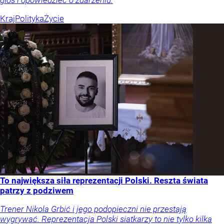
Kraj
Polityka
Życie
To największa siła reprezentacji Polski. Reszta świata
patrzy z podziwem
Trener Nikola Grbić i jego podopieczni nie przestają
wygrywać. Reprezentacja Polski siatkarzy to nie tylko kilka