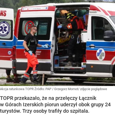
Akcja ratunkowa TOPR
Źródło:
PAP
/
Grzegorz Momot/ zdjęcie poglądowe
TOPR przekazało, że na przełęczy Łącznik
w Górach Izerskich piorun uderzył obok grupy 24
turystów. Trzy osoby trafiły do szpitala.