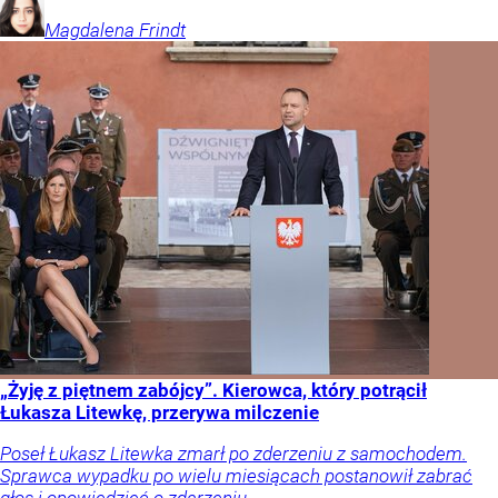
Magdalena
Frindt
„Żyję z piętnem zabójcy”. Kierowca, który potrącił
Łukasza Litewkę, przerywa milczenie
Poseł Łukasz Litewka zmarł po zderzeniu z samochodem.
Sprawca wypadku po wielu miesiącach postanowił zabrać
głos i opowiedzieć o zdarzeniu.