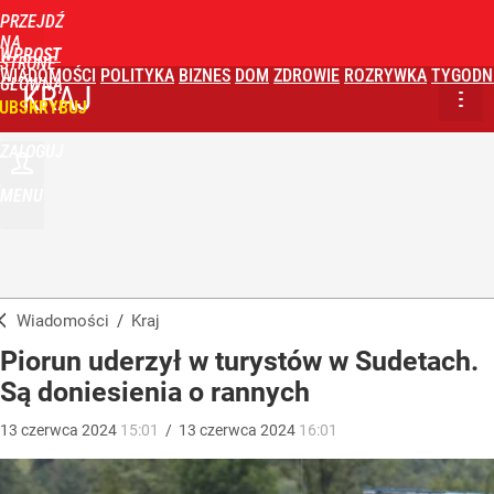
PRZEJDŹ
NA
WPROST
STRONĘ
WIADOMOŚCI
POLITYKA
BIZNES
DOM
ZDROWIE
ROZRYWKA
TYGODN
GŁÓWNĄ
KRAJ
UBSKRYBUJ
ZALOGUJ
MENU
Wiadomości
/
Kraj
Piorun uderzył w turystów w Sudetach.
Są doniesienia o rannych
13
czerwca
2024
15:01
/
13
czerwca
2024
16:01