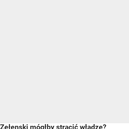
Zełenski mógłby stracić władzę?