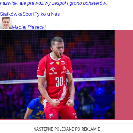
nazwisk, ale prawdziwy zespół i grono bohaterów.
Siatkówka
Sport
Tylko u Nas
Maciej
Piasecki