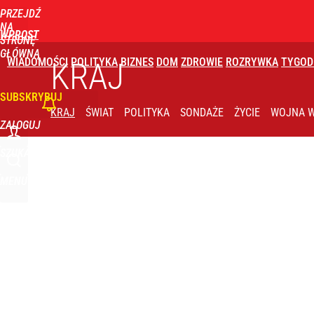
PRZEJDŹ
Udostępnij
4
Skomentuj
NA
WPROST
STRONĘ
GŁÓWNĄ
WIADOMOŚCI
POLITYKA
BIZNES
DOM
ZDROWIE
ROZRYWKA
TYGOD
KRAJ
SUBSKRYBUJ
KRAJ
ŚWIAT
POLITYKA
SONDAŻE
ŻYCIE
WOJNA W
ZALOGUJ
SZUKAJ
MENU