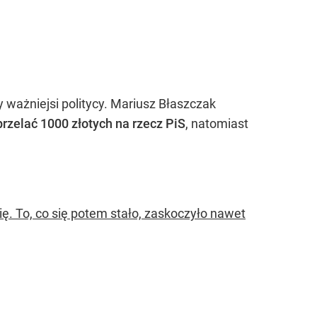
y ważniejsi politycy. Mariusz Błaszczak
rzelać 1000 złotych na rzecz PiS
, natomiast
ię. To, co się potem stało, zaskoczyło nawet