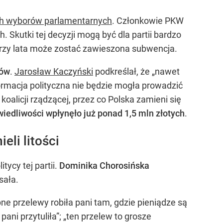
ych wyborów parlamentarnych
. Członkowie PKW
 Skutki tej decyzji mogą być dla partii bardzo
 trzy lata może zostać zawieszona subwencja.
ków
.
Jarosław Kaczyński
podkreślał, że „nawet
ormacja polityczna nie będzie mogła prowadzić
licji rządzącej, przez co Polska zamieni się
wiedliwości wpłynęło już ponad 1,5 mln złotych
.
eli litości
tycy tej partii.
Dominika Chorosińska
sała.
e przelewy robiła pani tam, gdzie pieniądze są
pani przytuliła”; „ten przelew to grosze