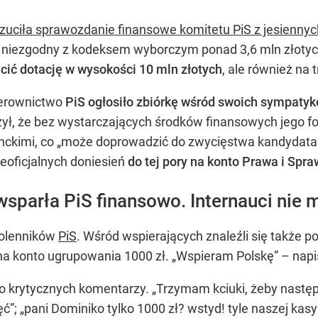
zuciła sprawozdanie finansowe komitetu PiS z jesienn
b niezgodny z kodeksem wyborczym ponad 3,6 mln złotych.
acić dotację w wysokości 10 mln złotych
, ale również na
kierownictwo
PiS ogłosiło zbiórkę wśród swoich sympaty
czył, że bez wystarczających środków finansowych jego f
kimi, co „może doprowadzić do zwycięstwa kandydata koa
ieoficjalnych doniesień
do tej pory na konto Prawa i Spra
parła PiS finansowo. Internauci nie mi
wolenników
PiS
. Wśród wspierających znaleźli się także poli
a na konto ugrupowania 1000 zł. „Wspieram Polskę” – napi
 krytycznych komentarzy. „Trzymam kciuki, żeby następn
”; „pani Dominiko tylko 1000 zł? wstyd! tyle naszej kasy 