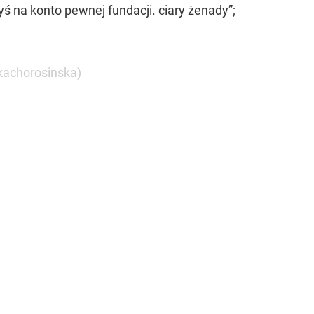
yś na konto pewnej fundacji. ciary żenady”;
kachorosinska)