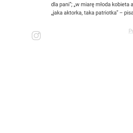
dla pani”; „w miarę młoda kobieta 
„jaka aktorka, taka patriotka” – pis
P