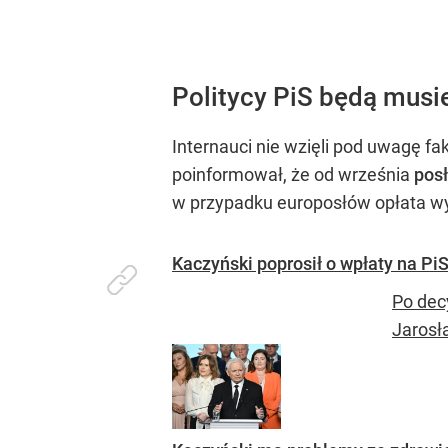
Politycy PiS będą musiel
Internauci nie wzięli pod uwagę fa
poinformował, że od września
posł
w przypadku europosłów opłata wyn
Kaczyński poprosił o wpłaty na PiS
Po dec
Jarosł