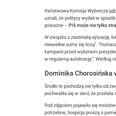
Państwowa Komisja Wyborcza
odr
uznali, że politycy wydali w sposó
poważne –
PiS może nie tylko str
W związku z zaistniałą sytuację, 
niewielkie sumy się liczą”. Tłuma
kampanii przed wyborami prezydenc
w regularną autokrację”. Według n
Dominika Chorosińska ws
Środki te pochodzą nie tylko od z
pochwaliła się w sieci, że przelał
Pod zdjęciem pojawiło się mnóstwo
potrzebne, hospicja proszą o pamięć