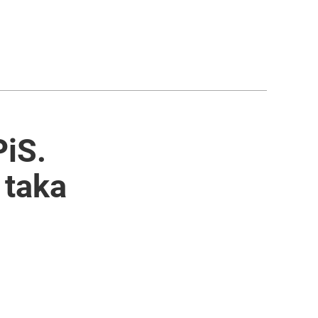
PiS.
 taka