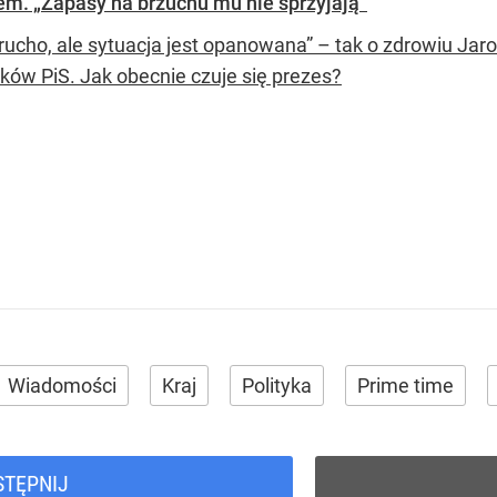
m. „Zapasy na brzuchu mu nie sprzyjają”
krucho, ale sytuacja jest opanowana” – tak o zdrowiu Ja
yków PiS. Jak obecnie czuje się prezes?
Wiadomości
Kraj
Polityka
Prime time
STĘPNIJ