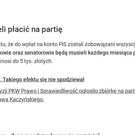
i płacić na partię
ktu, że do wpłat na konto PiS zostali zobowiązani wszysc
owie oraz senatorowie będą musieli każdego miesiąca p
osi do 5 tys. złotych.
. Takiego efektu się nie spodziewał
yzji PKW Prawo i Sprawiedliwość ogłosiło zbiórkę na part
awa Kaczyńskiego.