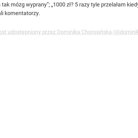
a tak mózg wyprany”; „1000 zł? 5 razy tyle przelałam kied
ali komentatorzy.
ost udostępniony przez Dominika Chorosińska (@domini