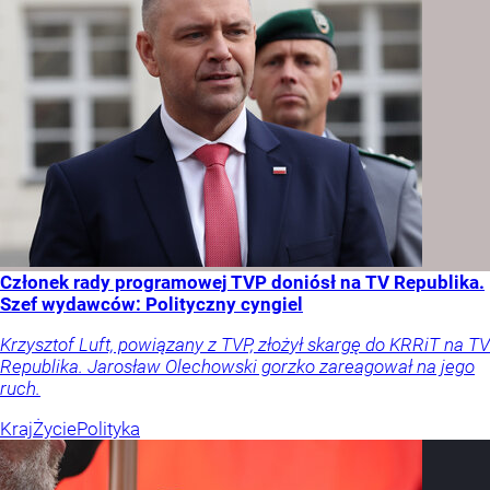
Członek rady programowej TVP doniósł na TV Republika.
Szef wydawców: Polityczny cyngiel
Krzysztof Luft, powiązany z TVP, złożył skargę do KRRiT na TV
Republika. Jarosław Olechowski gorzko zareagował na jego
ruch.
Kraj
Życie
Polityka