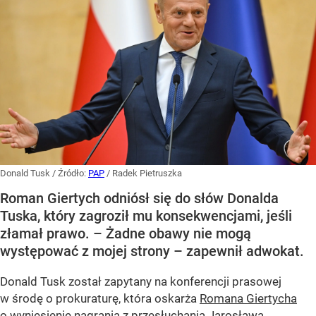
Donald Tusk
/ Źródło:
PAP
/
Radek Pietruszka
Roman Giertych odniósł się do słów Donalda
Tuska, który zagroził mu konsekwencjami, jeśli
złamał prawo. – Żadne obawy nie mogą
występować z mojej strony – zapewnił adwokat.
Donald Tusk został zapytany na konferencji prasowej
w środę o prokuraturę, która oskarża
Romana Giertycha
o wyniesienie nagrania z przesłuchania Jarosława