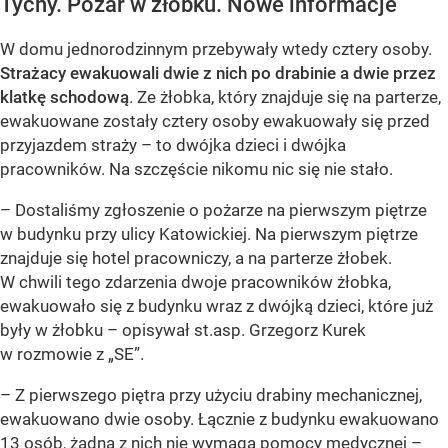
Tychy. Pożar w żłobku. Nowe informacje
W domu jednorodzinnym przebywały wtedy cztery osoby.
Strażacy ewakuowali dwie z nich po drabinie a dwie przez
klatkę schodową
. Ze żłobka, który znajduje się na parterze,
ewakuowane zostały cztery osoby ewakuowały się przed
przyjazdem straży – to dwójka dzieci i dwójka
pracowników. Na szczęście nikomu nic się nie stało.
– Dostaliśmy zgłoszenie o pożarze na pierwszym piętrze
w budynku przy ulicy Katowickiej. Na pierwszym piętrze
znajduje się hotel pracowniczy, a na parterze żłobek.
W chwili tego zdarzenia dwoje pracowników żłobka,
ewakuowało się z budynku wraz z dwójką dzieci, które już
były w żłobku – opisywał st.asp. Grzegorz Kurek
w rozmowie z „SE”.
– Z pierwszego piętra przy użyciu drabiny mechanicznej,
ewakuowano dwie osoby. Łącznie z budynku ewakuowano
13 osób, żadna z nich nie wymaga pomocy medycznej –