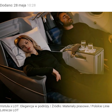
Dodano:
28
maja
10:28
Vistula x LOT: Elegancja w podróży
/ Źródło:
Materiały prasowe
/
Polskie Linie
Lotnicze LOT