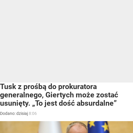
Tusk z prośbą do prokuratora
generalnego, Giertych może zostać
usunięty. „To jest dość absurdalne”
Dodano:
dzisiaj
8:06