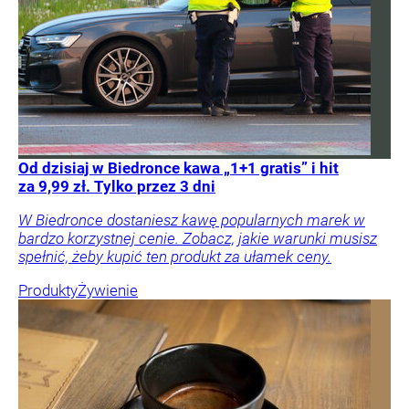
Od dzisiaj w Biedronce kawa „1+1 gratis” i hit
za 9,99 zł. Tylko przez 3 dni
W Biedronce dostaniesz kawę popularnych marek w
bardzo korzystnej cenie. Zobacz, jakie warunki musisz
spełnić, żeby kupić ten produkt za ułamek ceny.
Produkty
Żywienie