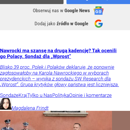
Obserwuj nas
w
Google News
Dodaj jako
źródło w Google
Nawrocki ma szansę na drugą kadencję? Tak ocenili
go Polacy. Sondaż dla „Wprost”
Blisko 39 proc. Polek i Polaków deklaruje, że ponownie
zagłosowałoby na Karola Nawrockiego w wyborach
prezydenckich – wynika z sondażu SW Research dla
„Wprost”. Grupa krytyków głowy państwa jest liczniejsza.
Sondaże
Kraj
Tylko u Nas
Polityka
Opinie i komentarze
Magdalena
Frindt