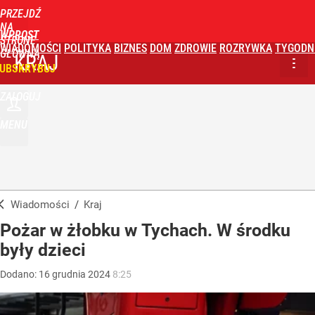
PRZEJDŹ
NA
WPROST
STRONĘ
WIADOMOŚCI
POLITYKA
BIZNES
DOM
ZDROWIE
ROZRYWKA
TYGODN
GŁÓWNĄ
KRAJ
UBSKRYBUJ
ZALOGUJ
MENU
Wiadomości
/
Kraj
Pożar w żłobku w Tychach. W środku
były dzieci
Dodano:
16
grudnia
2024
8:25