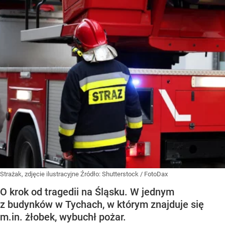
Strażak, zdjęcie ilustracyjne
Źródło:
Shutterstock
/
FotoDax
O krok od tragedii na Śląsku. W jednym
z budynków w Tychach, w którym znajduje się
m.in. żłobek, wybuchł pożar.