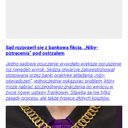
Sąd rozprawił się z bankową fikcją. „Niby-
potrącenia” pod ostrzałem
Jedno sądowe pouczenie wywołało większe poruszenie
niż niejeden wyrok. Sędzia otwarcie zakwestionował
stosowaną przez banki praktykę składania „niby-
oświadczeń”, jednocześnie pokazując problem, który
może nabrać szczególnego znaczenia po wejściu w
życie nowej ustawy frankowej. Stawką są nie tylko
zasady procesu, ale także tysiące złotych kosztów.