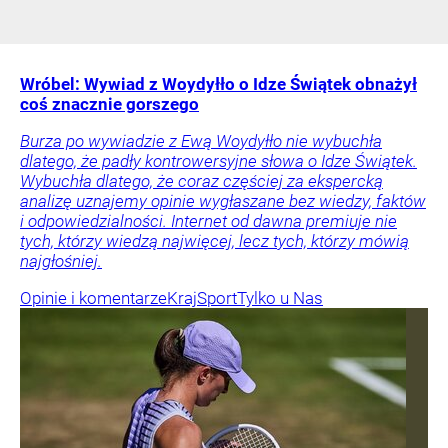
Wróbel: Wywiad z Woydyłło o Idze Świątek obnażył
coś znacznie gorszego
Burza po wywiadzie z Ewą Woydyłło nie wybuchła
dlatego, że padły kontrowersyjne słowa o Idze Świątek.
Wybuchła dlatego, że coraz częściej za ekspercką
analizę uznajemy opinie wygłaszane bez wiedzy, faktów
i odpowiedzialności. Internet od dawna premiuje nie
tych, którzy wiedzą najwięcej, lecz tych, którzy mówią
najgłośniej.
Opinie i komentarze
Kraj
Sport
Tylko u Nas