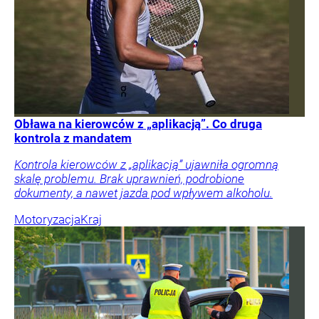
Obława na kierowców z „aplikacją”. Co druga
kontrola z mandatem
Kontrola kierowców z „aplikacją” ujawniła ogromną
skalę problemu. Brak uprawnień, podrobione
dokumenty, a nawet jazda pod wpływem alkoholu.
Motoryzacja
Kraj