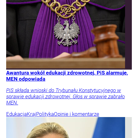
Awantura wokół edukacji zdrowotnej. PiS alarmuje,
MEN odpowiada
PiS składa wnioski do Trybunału Konstytucyjnego w
sprawie edukacji zdrowotnej. Głos w sprawie zabrało
MEN.
Edukacja
Kraj
Polityka
Opinie i komentarze