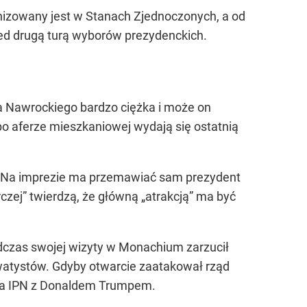
anizowany jest w Stanach Zjednoczonych, a od
zed drugą turą wyborów prezydenckich.
a Nawrockiego bardzo ciężka i może on
 aferze mieszkaniowej wydają się ostatnią
e. Na imprezie ma przemawiać sam prezydent
zej” twierdzą, że główną „atrakcją” ma być
odczas swojej wizyty w Monachium zarzucił
atystów. Gdyby otwarcie zaatakował rząd
efa IPN z Donaldem Trumpem.