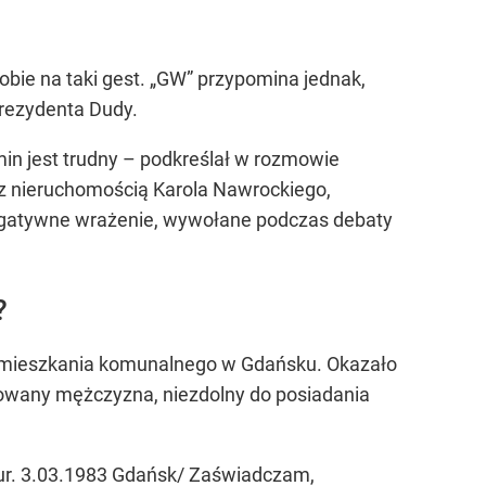
bie na taki gest. „GW” przypomina jednak,
prezydenta Dudy.
in jest trudny – podkreślał w rozmowie
y z nieruchomością Karola Nawrockiego,
 negatywne wrażenie, wywołane podczas debaty
?
ie mieszkania komunalnego w Gdańsku. Okazało
rowany mężczyzna, niezdolny do posiadania
/ur. 3.03.1983 Gdańsk/ Zaświadczam,