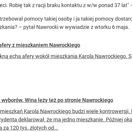
ci. Robię tak z racji braku kontaktu z w/w ponad 37 lat"
trzebował pomocy takiej osoby i ja takiej pomocy dostar
eszkania? – pytał Nawrocki w wywiadzie z wtorku 6 maja.
t afery z mieszkaniem Nawrockiego
lkną echa afery wokół mieszkania Karola Nawrockiego. S
 wyborów. Wina leży też po stronie Nawrockiego
mieszkań Karola Nawrockiego budzi wiele kontrowersji.
zydenta deklarował, że ma jedno mieszkanie. Później oka
 za 120 tys. złotych od...