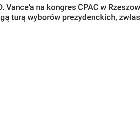
.D. Vance'a na kongres CPAC w Rzeszo
ą turą wyborów prezydenckich, zwłasz