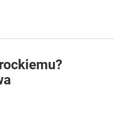
wrockiemu?
wa