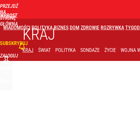
PRZEJDŹ
Udostępnij
4
Skomentuj
NA
WPROST
STRONĘ
GŁÓWNĄ
WIADOMOŚCI
POLITYKA
BIZNES
DOM
ZDROWIE
ROZRYWKA
TYGOD
KRAJ
SUBSKRYBUJ
KRAJ
ŚWIAT
POLITYKA
SONDAŻE
ŻYCIE
WOJNA W
ZALOGUJ
SZUKAJ
MENU