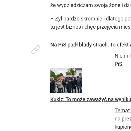
że wydziedziczam swoją żonę i dzie
– Żył bardzo skromnie i dlatego po
tu jest biznes i chęć przejęcia mi
Na PiS padł blady strach. To efek
Nie mi
PiS.
Kukiz: To może zaważyć na wyniku
Temat 
na pre
kupioną