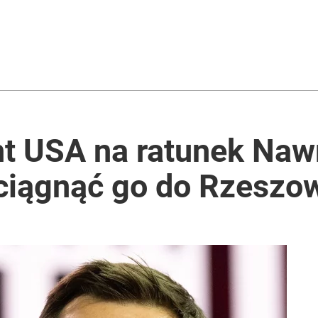
t USA na ratunek Na
ściągnąć go do Rzeszo