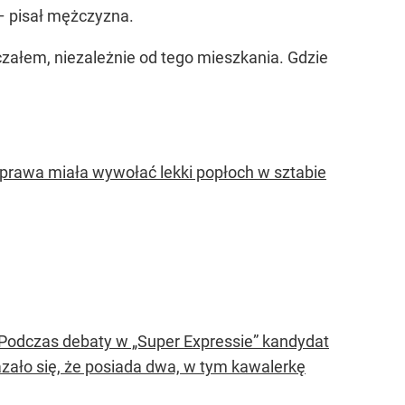
 – pisał mężczyzna.
czałem, niezależnie od tego mieszkania. Gdzie
prawa miała wywołać lekki popłoch w sztabie
 Podczas debaty w „Super Expressie” kandydat
zało się, że posiada dwa, w tym kawalerkę