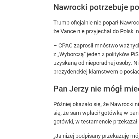
Nawrocki potrzebuje p
Trump oficjalnie nie poparł Nawro
że Vance nie przyjechał do Polski
– CPAC zaprosił mnóstwo ważnych l
z „Wyborczą” jeden z polityków PiS
uzyskaną od nieporadnej osoby. Ni
prezydenckiej kłamstwem o posiad
Pan Jerzy nie mógł mie
Później okazało się, że Nawrocki
się, że sam wpłacił gotówkę w ban
gotówki, w testamencie przekaza
„Ja niżej podpisany przekazuję m