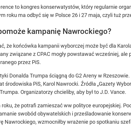
ference to kongres konserwatystów, który regularnie org
m roku ma odbyć się w Polsce 26 i 27 maja, czyli tuż pr
pomoże kampanię Nawrockiego?
ać, że końcówka kampanii wyborczej może być dla Karol
any związane z CPAC mogły powstawać wcześniej, ale po
ranego przez PiS.
olityki Donalda Trumpa ściągną do G2 Areny w Rzeszowi
t środowiska PiS, Karol Nawrocki. Źródła „Gazety Wyborc
Trumpa. Organizatorzy chcieliby, aby był to J.D. Vance.
oku, że potrafi zamieszać ww polityce europejskiej. P
amanie swobód obywatelskich i prześladowanie konserw
urę Nawrockiego, wzmocniłby wrażenie po spotkaniu sz