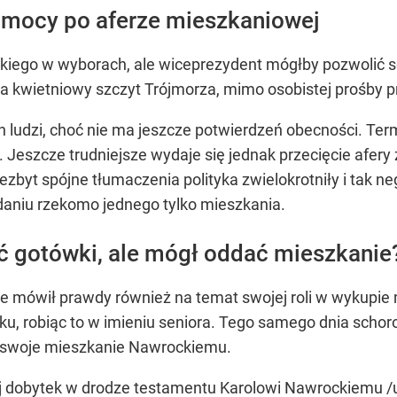
omocy po aferze mieszkaniowej
ckiego w wyborach, ale wiceprezydent mógłby pozwolić so
 na kwietniowy szczyt Trójmorza, mimo osobistej prośby 
udzi, choć nie ma jeszcze potwierdzeń obecności. Term
. Jeszcze trudniejsze wydaje się jednak przecięcie afer
ezbyt spójne tłumaczenia polityka zwielokrotniły i tak
aniu rzekomo jednego tylko mieszkania.
ć gotówki, ale mógł oddać mieszkanie
 nie mówił prawdy również na temat swojej roli w wykup
ku, robiąc to w imieniu seniora. Tego samego dnia scho
ł swoje mieszkanie Nawrockiemu.
ój dobytek w drodze testamentu Karolowi Nawrockiemu 