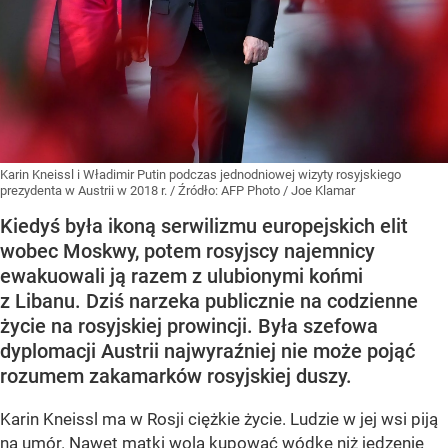
Karin Kneissl i Władimir Putin podczas jednodniowej wizyty rosyjskiego
prezydenta w Austrii w 2018 r.
/ Źródło:
AFP Photo / Joe Klamar
Kiedyś była ikoną serwilizmu europejskich elit
wobec Moskwy, potem rosyjscy najemnicy
ewakuowali ją razem z ulubionymi końmi
z Libanu. Dziś narzeka publicznie na codzienne
życie na rosyjskiej prowincji. Była szefowa
dyplomacji Austrii najwyraźniej nie może pojąć
rozumem zakamarków rosyjskiej duszy.
Karin Kneissl ma w Rosji ciężkie życie. Ludzie w jej wsi piją
na umór. Nawet matki wolą kupować wódkę niż jedzenie