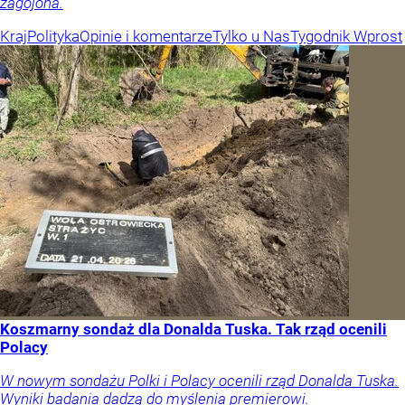
zagojona.
Kraj
Polityka
Opinie i komentarze
Tylko u Nas
Tygodnik Wprost
Koszmarny sondaż dla Donalda Tuska. Tak rząd ocenili
Polacy
W nowym sondażu Polki i Polacy ocenili rząd Donalda Tuska.
Wyniki badania dadzą do myślenia premierowi.