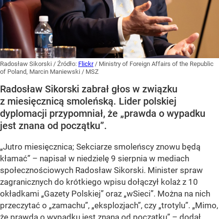
Radosław Sikorski
/ Źródło:
Flickr
/
Ministry of Foreign Affairs of the Republic
of Poland, Marcin Maniewski / MSZ
Radosław Sikorski zabrał głos w związku
z miesięcznicą smoleńską. Lider polskiej
dyplomacji przypomniał, że „prawda o wypadku
jest znana od początku”.
„Jutro miesięcznica; Sekciarze smoleńscy znowu będą
kłamać” – napisał w niedzielę 9 sierpnia w mediach
społecznościowych Radosław Sikorski. Minister spraw
zagranicznych do krótkiego wpisu dołączył kolaż z 10
okładkami „Gazety Polskiej” oraz „wSieci”. Można na nich
przeczytać o „zamachu”, „eksplozjach”, czy „trotylu”. „Mimo,
że prawda o wypadku jest znana od początku” – dodał