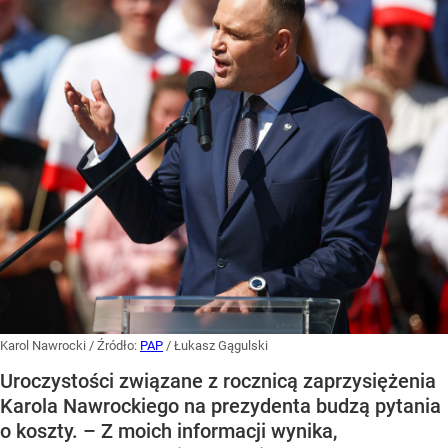
Karol Nawrocki
/ Źródło:
PAP
/
Łukasz Gągulski
Uroczystości związane z rocznicą zaprzysiężenia
Karola Nawrockiego na prezydenta budzą pytania
o koszty. – Z moich informacji wynika,