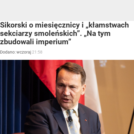
Sikorski o miesięcznicy i „kłamstwach
sekciarzy smoleńskich”. „Na tym
zbudowali imperium”
Dodano:
wczoraj
21:58