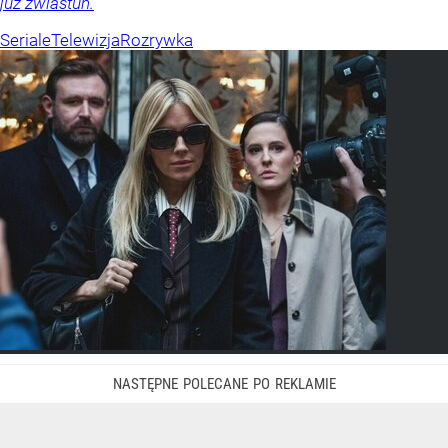
już zwiastun.
Seriale
Telewizja
Rozrywka