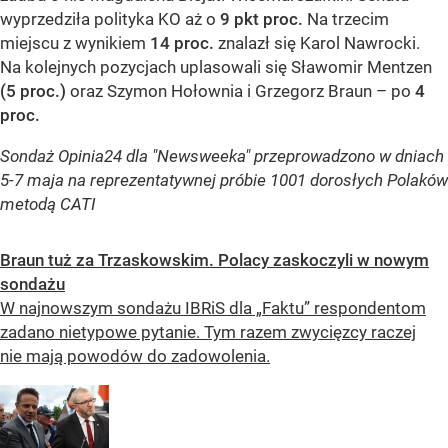
wyprzedziła polityka KO aż o
9 pkt proc.
Na trzecim
miejscu z wynikiem
14 proc.
znalazł się Karol Nawrocki.
Na kolejnych pozycjach uplasowali się Sławomir Mentzen
(5 proc.)
oraz Szymon Hołownia i Grzegorz Braun – po
4
proc.
Sondaż Opinia24 dla "Newsweeka" przeprowadzono w dniach
5-7 maja na reprezentatywnej próbie 1001 dorosłych Polaków
metodą CATI
Braun tuż za Trzaskowskim. Polacy zaskoczyli w nowym
sondażu
W najnowszym sondażu IBRiS dla „Faktu” respondentom
zadano nietypowe pytanie. Tym razem zwycięzcy raczej
nie mają powodów do zadowolenia.