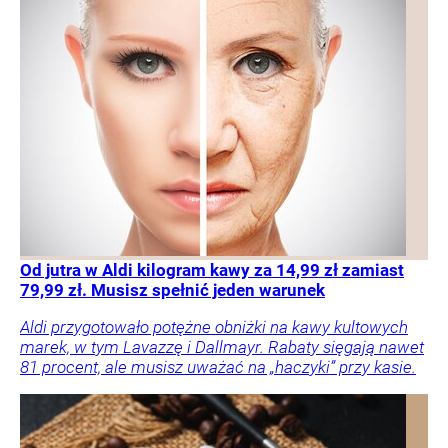
Od jutra w Aldi kilogram kawy za 14,99 zł zamiast
79,99 zł. Musisz spełnić jeden warunek
Aldi przygotowało potężne obniżki na kawy kultowych
marek, w tym Lavazzę i Dallmayr. Rabaty sięgają nawet
81 procent, ale musisz uważać na „haczyki” przy kasie.