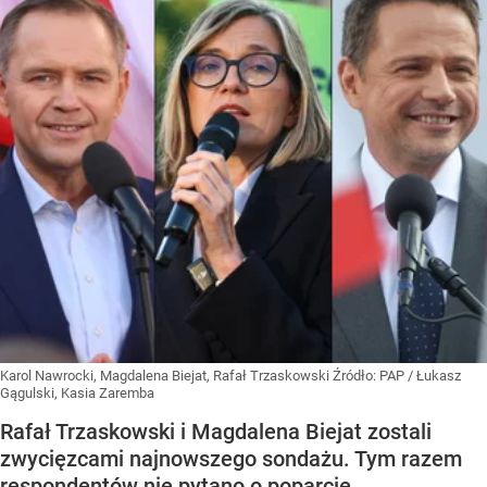
Karol Nawrocki, Magdalena Biejat, Rafał Trzaskowski
Źródło:
PAP
/
Łukasz
Gągulski, Kasia Zaremba
Rafał Trzaskowski i Magdalena Biejat zostali
zwycięzcami najnowszego sondażu. Tym razem
respondentów nie pytano o poparcie