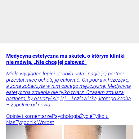
Medycyna estetyczna ma skutek, o którym kliniki
nie mówią. „Nie chcę jej całować”
Miała wyglądać lepiej. Zrobiła usta i nagle jej partner
przestał mieć ochotę ją całować. On poprawił szczękę,
a żona zobaczyła w nim obcego mężczyznę. Medycyna
estetyczna zmienia nie tylko twarz. Czasem zmusza
partnera, by nauczył się jej – i człowieka, którego kocha
– zupełnie od nowa.
Opinie i komentarze
Psychologia
Życie
Tylko u
Nas
Tygodnik Wprost