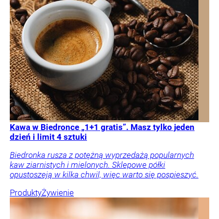
Kawa w Biedronce „1+1 gratis”. Masz tylko jeden
dzień i limit 4 sztuki
Biedronka rusza z potężną wyprzedażą popularnych
kaw ziarnistych i mielonych. Sklepowe półki
opustoszeją w kilka chwil, więc warto się pospieszyć.
Produkty
Żywienie