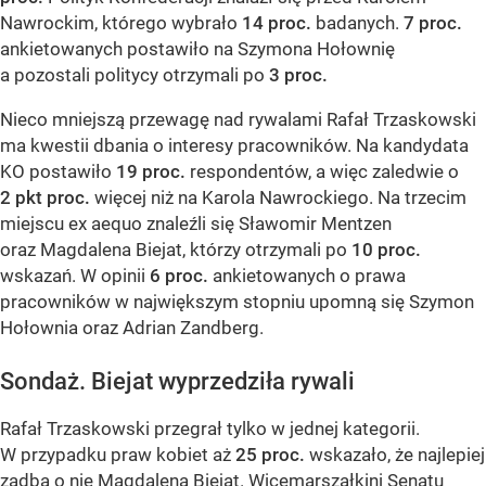
Nawrockim, którego wybrało
14 proc.
badanych.
7 proc.
ankietowanych postawiło na Szymona Hołownię
a pozostali politycy otrzymali po
3 proc.
Nieco mniejszą przewagę nad rywalami Rafał Trzaskowski
ma kwestii dbania o interesy pracowników. Na kandydata
KO postawiło
19 proc.
respondentów, a więc zaledwie o
2 pkt proc.
więcej niż na Karola Nawrockiego. Na trzecim
miejscu ex aequo znaleźli się Sławomir Mentzen
oraz Magdalena Biejat, którzy otrzymali po
10 proc.
wskazań. W opinii
6 proc.
ankietowanych o prawa
pracowników w największym stopniu upomną się Szymon
Hołownia oraz Adrian Zandberg.
Sondaż. Biejat wyprzedziła rywali
Rafał Trzaskowski przegrał tylko w jednej kategorii.
W przypadku praw kobiet aż
25 proc.
wskazało, że najlepiej
zadba o nie Magdalena Biejat. Wicemarszałkini Senatu