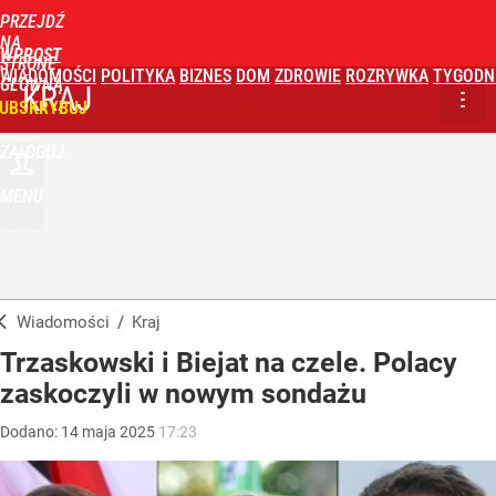
PRZEJDŹ
NA
WPROST
STRONĘ
WIADOMOŚCI
POLITYKA
BIZNES
DOM
ZDROWIE
ROZRYWKA
TYGODN
GŁÓWNĄ
KRAJ
UBSKRYBUJ
ZALOGUJ
MENU
Wiadomości
/
Kraj
Trzaskowski i Biejat na czele. Polacy
zaskoczyli w nowym sondażu
Dodano:
14
maja
2025
17:23