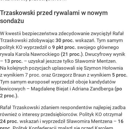
Trzaskowski przed rywalami w nowym
sondażu
W kwestii bezpieczeństwa zdecydowanie zwyciężył Rafał
Trzaskowski zdobywając
30 proc.
wskazań. Tym samym
polityk KO wyprzedził o
9 pkt proc.
swojego głównego
rywala Karola Nawrockiego
(21 proc.)
. Dwucyfrowy wynik
–
13 proc.
– uzyskał jeszcze tylko Sławomir Mentzen.
Na kolejnych pozycjach uplasowali się Szymon Hołownia
z wynikiem 7 proc. oraz Grzegorz Braun z wynikiem
5 proc.
Tym samym europoseł wyprzedził oboje kandydatów
lewicowych – Magdalenę Biejat i Adriana Zandberga
(po
2 proc.).
Rafał Trzaskowski zdaniem respondentów najlepiej zadba
również o interesy przedsiębiorców. Polityk KO otrzymał
24 proc.
wskazań i wyprzedził Sławomira Mentzena –
16
proc.
Polityk Konfederacji znalazł się przed Karolem