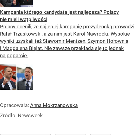
Kampania którego kandydata jest najlepsza? Polacy
nie mieli wątpliwości
Polacy ocenili, że najlepiej kampanię prezydencką prowadzi
Rafał Trzaskowski, a za nim jest Karol Nawrocki. Wysokie
wyniki uzyskali też Sławomir Mentzen, Szymon Hołownia
i Magdalena Biejat. Nie zawsze przekłada się to jednak
na poparcie.
Opracowała:
Anna Mokrzanowska
Źródło:
Newsweek