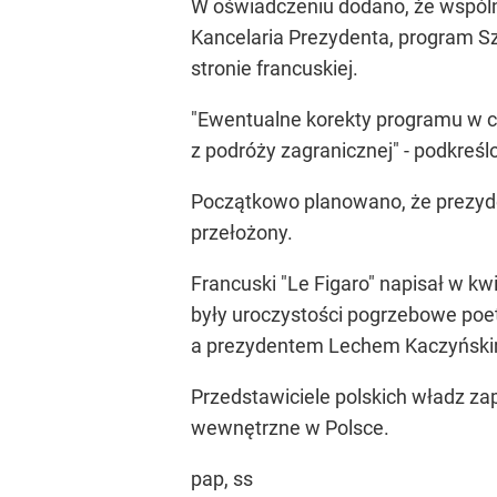
W oświadczeniu dodano, że wspóln
Kancelaria Prezydenta, program Sz
stronie francuskiej.
"Ewentualne korekty programu w cz
z podróży zagranicznej" - podkreś
Początkowo planowano, że prezyde
przełożony.
Francuski "Le Figaro" napisał w kw
były uroczystości pogrzebowe poe
a prezydentem Lechem Kaczyński
Przedstawiciele polskich władz za
wewnętrzne w Polsce.
pap, ss