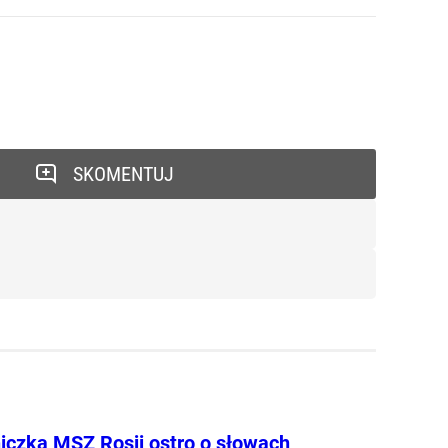
SKOMENTUJ
iczka MSZ Rosji ostro o słowach