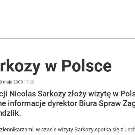
 temperatury
eniować policja
rkozy w Polsce
acy o przywróceniu CPN
9
maja
2008
17:20
ji Nicolas Sarkozy złoży wizytę w Pols
ne informacje dyrektor Biura Spraw Za
dzlik.
ziennikarzami, w czasie wizyty Sarkozy spotka się z Le