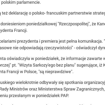
 polskim parlamencie.
zą też deklarację o polsko- francuskim partnerstwie strat
doniesieniom poniedziałkowej "Rzeczpospolitej", że Kan
ydenta Francji.
ncelariami prezydenta i premiera jest pełna komunikacja
rasowe nie odpowiadają rzeczywistości" - oświadczył dyre
ta oświadczyła w poniedziałek, że informacje zawarte w 
czej" pt. "Wizyta Sarkozy'ego bez planu" sugerujące, iż
a Francji w Polsce, "są nieprawdziwe".
uskiego wielokrotnie odbywały się spotkania organizacyj
 Rady Ministrów oraz Ministerstwa Spraw Zagranicznych,
eniu przesłanym w poniedziałek PAP.