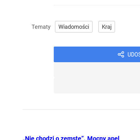
Wiadomości
Kraj
UDO
„Nie chodzi o zemstę”. Mocny apel