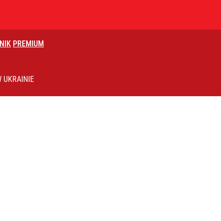
NIK
PREMIUM
róciła burza z Wysocką-Schnepf
 UKRAINIE
go. Sikorski stanął w obronie polskiego prezydenta
rzezi wołyńskiej