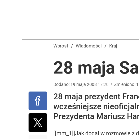
To jeszcze nie koniec. Do Polski wrócą tropikalne
dodaj
Gorąco w Tatrach, turyści w szoku. Musiała interw
Wprost
/
Wiadomości
/
Kraj
2
28 maja Sa
Tego sondażu premier nie może zlekceważyć. Pol
Dodano:
19
maja
2008
17:20
/
Zmieniono:
1
28 maja prezydent Franc
8
wcześniejsze nieoficjal
Prezydenta Mariusz Han
[[mm_1]]Jak dodał w rozmowie z d