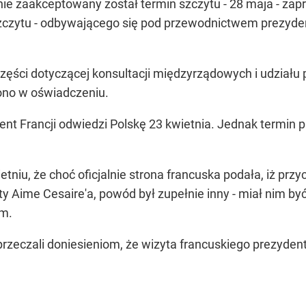
ie zaakceptowany został termin szczytu - 28 maja - zap
czytu - odbywającego się pod przewodnictwem prezydentó
ęści dotyczącej konsultacji międzyrządowych i udziału 
lono w oświadczeniu.
nt Francji odwiedzi Polskę 23 kwietnia. Jednak termin 
ietniu, że choć oficjalnie strona francuska podała, iż pr
ty Aime Cesaire'a, powód był zupełnie inny - miał nim 
m.
przeczali doniesieniom, że wizyta francuskiego prezyde