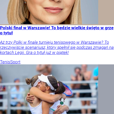
Polski finał w Warszawie! To będzie wielkie święto w grze
o tytuł
Aż trzy Polki w finale turnieju tenisowego w Warszawie? To
rzeczywiście scenariusz, który spełnił się podczas zmagań na
kortach Legii. Gra o tytuł już w piątek!
Tenis
Sport