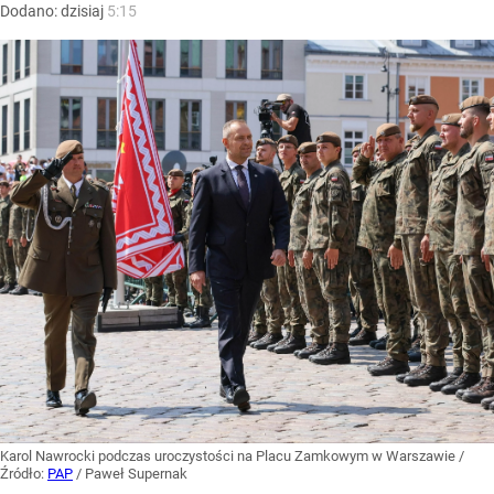
Dodano:
dzisiaj
5:15
Karol Nawrocki podczas uroczystości na Placu Zamkowym w Warszawie
/
Źródło:
PAP
/
Paweł Supernak