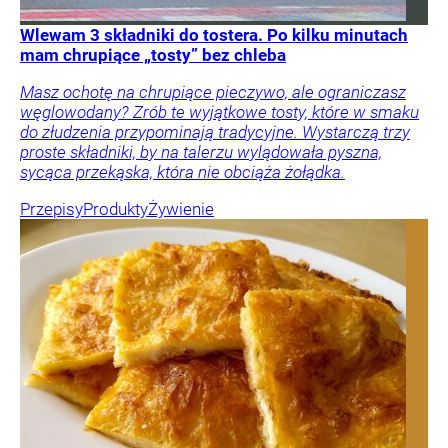
Wlewam 3 składniki do tostera. Po kilku minutach
mam chrupiące „tosty” bez chleba
Masz ochotę na chrupiące pieczywo, ale ograniczasz
węglowodany? Zrób te wyjątkowe tosty, które w smaku
do złudzenia przypominają tradycyjne. Wystarczą trzy
proste składniki, by na talerzu wylądowała pyszna,
sycąca przekąska, która nie obciąża żołądka.
Przepisy
Produkty
Żywienie