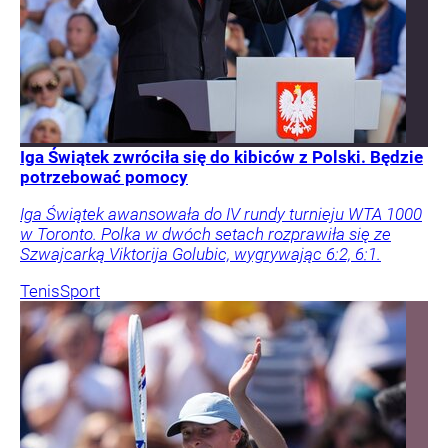
Iga Świątek zwróciła się do kibiców z Polski. Będzie
potrzebować pomocy
Iga Świątek awansowała do IV rundy turnieju WTA 1000
w Toronto. Polka w dwóch setach rozprawiła się ze
Szwajcarką Viktorija Golubic, wygrywając 6:2, 6:1.
Tenis
Sport