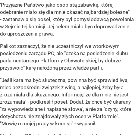
'Przyjazne Państwo' jako osobistą zabawkę, której
odebranie miało się dla mnie okazać najbardziej bolesne"
- zastanawia się poseł, który był pomysłodawcą powołania
w Sejmie tej komisji. Jej celem miało być doprowadzenie
do uproszczenia prawa.
Palikot zaznaczył, że nie uczestniczył we wtorkowym
posiedzeniu zarządu PO, ale "czeka na posiedzenie klubu
parlamentarnego Platformy Obywatelskiej, by dobrze
przyswoić" karę nałożoną przez władze partii.
"Jeśli kara ma być skuteczna, powinna być sprawiedliwa,
mieć bezpośredni związek z winą, a najlepiej, żeby była
zrozumiała dla skazanego. Informuję, że dla mnie nie jest
zrozumiała" - podkreślił poseł. Dodał, że chce być ukarany
"za wypowiedziane i napisane słowa", a nie za "czyny, które
dotychczas nie znajdowały złych ocen w Platformie".
"Mówię o mojej pracy w komisji" - wyjaśnił.