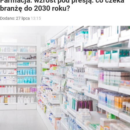
Farmacja: wzrost pod presją. co czeka
branżę do 2030 roku?
Dodano:
27
lipca
13:15