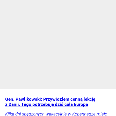
Gen. Pawlikowski: Przywiozłem cenną lekcję
z Danii. Tego potrzebuje dziś cała Europa
Kilka dni spędzonych wakacyjnie w Kopenhadze miało