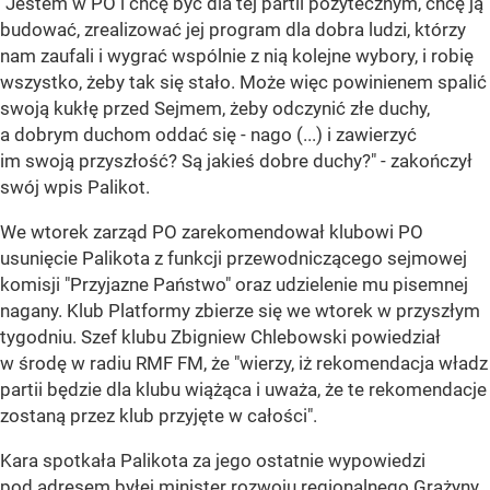
"Jestem w PO i chcę być dla tej partii pożytecznym, chcę ją
budować, zrealizować jej program dla dobra ludzi, którzy
nam zaufali i wygrać wspólnie z nią kolejne wybory, i robię
wszystko, żeby tak się stało. Może więc powinienem spalić
swoją kukłę przed Sejmem, żeby odczynić złe duchy,
a dobrym duchom oddać się - nago (...) i zawierzyć
im swoją przyszłość? Są jakieś dobre duchy?" - zakończył
swój wpis Palikot.
We wtorek zarząd PO zarekomendował klubowi PO
usunięcie Palikota z funkcji przewodniczącego sejmowej
komisji "Przyjazne Państwo" oraz udzielenie mu pisemnej
nagany. Klub Platformy zbierze się we wtorek w przyszłym
tygodniu. Szef klubu Zbigniew Chlebowski powiedział
w środę w radiu RMF FM, że "wierzy, iż rekomendacja władz
partii będzie dla klubu wiążąca i uważa, że te rekomendacje
zostaną przez klub przyjęte w całości".
Kara spotkała Palikota za jego ostatnie wypowiedzi
pod adresem byłej minister rozwoju regionalnego Grażyny