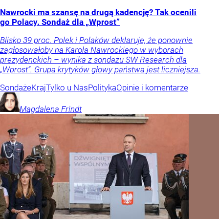
Nawrocki ma szansę na drugą kadencję? Tak ocenili
go Polacy. Sondaż dla „Wprost”
Blisko 39 proc. Polek i Polaków deklaruje, że ponownie
zagłosowałoby na Karola Nawrockiego w wyborach
prezydenckich – wynika z sondażu SW Research dla
„Wprost”. Grupa krytyków głowy państwa jest liczniejsza.
Sondaże
Kraj
Tylko u Nas
Polityka
Opinie i komentarze
Magdalena
Frindt