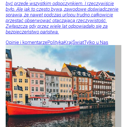
być przede wszystkim odpoczynkiem. I rzeczywiście
było. Ale jak to często bywa, zawodowe doświadczenie
sprawia, że nawet podczas urlopu trudno całkowicie
przestać obserwować otaczającą rzeczywistość.
Zwłaszcza gdy przez wiele lat odpowiadało się za
bezpieczeństwo państwa.
Opinie i komentarze
Polityka
Kraj
Świat
Tylko u Nas