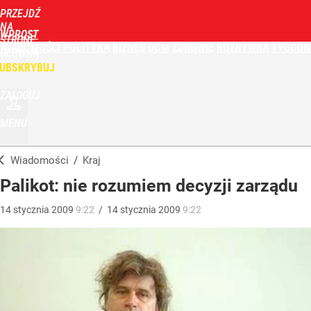
PRZEJDŹ
NA
WPROST
STRONĘ
WIADOMOŚCI
POLITYKA
BIZNES
DOM
ZDROWIE
ROZRYWKA
TYGODN
GŁÓWNĄ
UBSKRYBUJ
ZALOGUJ
MENU
Wiadomości
/
Kraj
Palikot: nie rozumiem decyzji zarządu
14
stycznia
2009
9:22
/
14
stycznia
2009
9:22