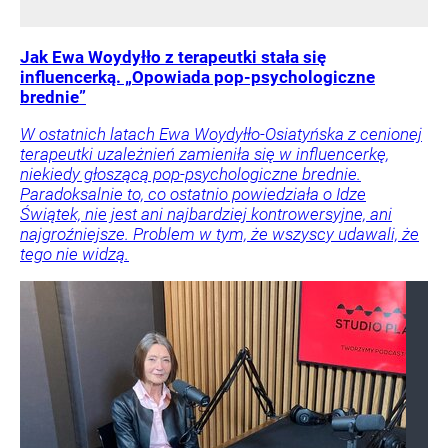
Jak Ewa Woydyłło z terapeutki stała się
influencerką. „Opowiada pop-psychologiczne
brednie”
W ostatnich latach Ewa Woydyłło-Osiatyńska z cenionej
terapeutki uzależnień zamieniła się w influencerkę,
niekiedy głoszącą pop-psychologiczne brednie.
Paradoksalnie to, co ostatnio powiedziała o Idze
Świątek, nie jest ani najbardziej kontrowersyjne, ani
najgroźniejsze. Problem w tym, że wszyscy udawali, że
tego nie widzą.