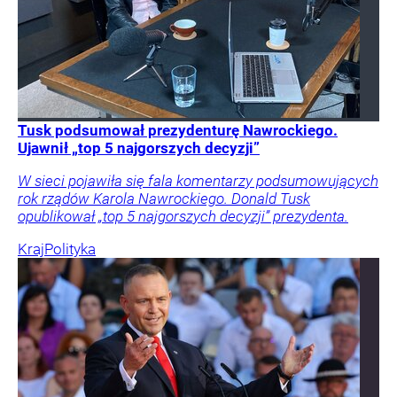
Tusk podsumował prezydenturę Nawrockiego.
Ujawnił „top 5 najgorszych decyzji”
W sieci pojawiła się fala komentarzy podsumowujących
rok rządów Karola Nawrockiego. Donald Tusk
opublikował „top 5 najgorszych decyzji” prezydenta.
Kraj
Polityka