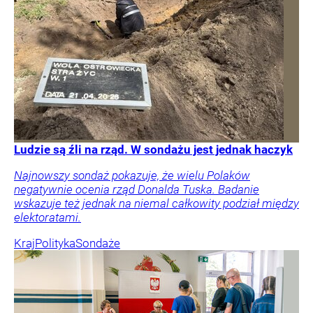
Ludzie są źli na rząd. W sondażu jest jednak haczyk
Najnowszy sondaż pokazuje, że wielu Polaków
negatywnie ocenia rząd Donalda Tuska. Badanie
wskazuje też jednak na niemal całkowity podział między
elektoratami.
Kraj
Polityka
Sondaże