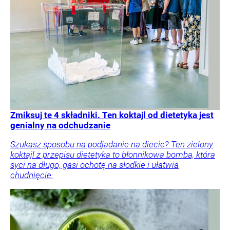
Zmiksuj te 4 składniki. Ten koktajl od dietetyka jest
genialny na odchudzanie
Szukasz sposobu na podjadanie na diecie? Ten zielony
koktajl z przepisu dietetyka to błonnikowa bomba, która
syci na długo, gasi ochotę na słodkie i ułatwia
chudnięcie.