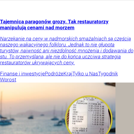
Tajemnica paragonów grozy. Tak restauratorzy
manipulują cenami nad morzem
Narzekanie na ceny w nadmorskich smażalniach są częścią
naszego wakacyjnego folkloru. Jednak to nie głupota
turystów, naiwność ani niezdolność mnożenia i dodawania do
stu. To przemyślana, ale nie do końca uczciwa strategia
restauratorów ukrywających ceny.
Finanse i inwestycje
Podróże
Kraj
Tylko u Nas
Tygodnik
Wprost