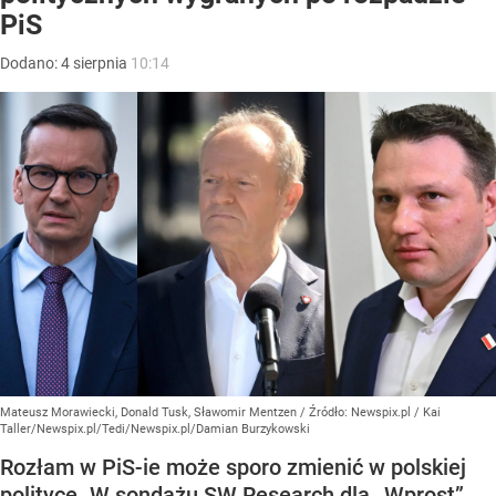
PiS
Dodano:
4
sierpnia
10:14
Mateusz Morawiecki, Donald Tusk, Sławomir Mentzen
/ Źródło:
Newspix.pl
/
Kai
Taller/Newspix.pl/Tedi/Newspix.pl/Damian Burzykowski
Rozłam w PiS-ie może sporo zmienić w polskiej
polityce. W sondażu SW Research dla „Wprost”