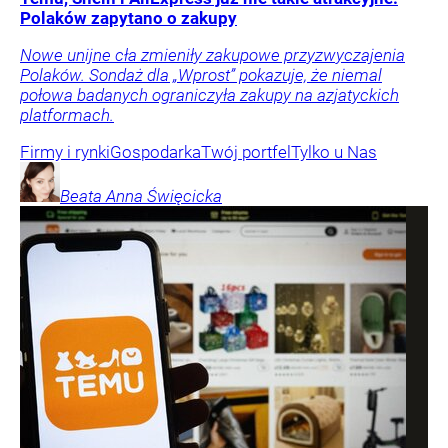
Polaków zapytano o zakupy
Nowe unijne cła zmieniły zakupowe przyzwyczajenia
Polaków. Sondaż dla „Wprost” pokazuje, że niemal
połowa badanych ograniczyła zakupy na azjatyckich
platformach.
Firmy i rynki
Gospodarka
Twój portfel
Tylko u Nas
Beata Anna
Święcicka