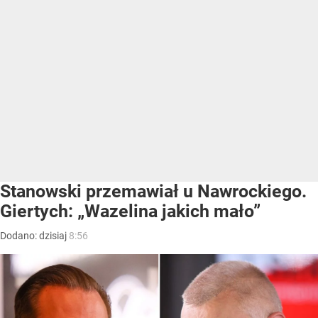
Stanowski przemawiał u Nawrockiego.
Giertych: „Wazelina jakich mało”
Dodano:
dzisiaj
8:56