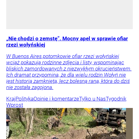
„Nie chodzi o zemstę”. Mocny apel w sprawie ofiar
rzezi wołyńskiej
W Buenos Aires potomkowie ofiar rzezi wołyńskiej
wciąż pokazują rodzinne zdjęcia i listy, wspominając
bliskich zamordowanych z niezwykłym okrucieństwem.
Ich dramat przypomina, że dla wielu rodzin Wołyń nie
jest historią zamkniętą, lecz bolesną raną, która do dziś
nie została zagojona.
Kraj
Polityka
Opinie i komentarze
Tylko u Nas
Tygodnik
Wprost