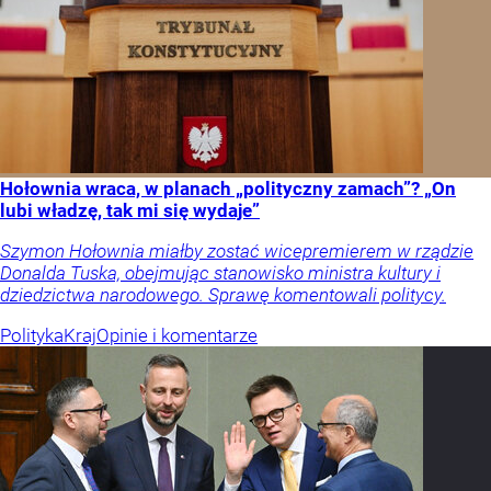
Hołownia wraca, w planach „polityczny zamach”? „On
lubi władzę, tak mi się wydaje”
Szymon Hołownia miałby zostać wicepremierem w rządzie
Donalda Tuska, obejmując stanowisko ministra kultury i
dziedzictwa narodowego. Sprawę komentowali politycy.
Polityka
Kraj
Opinie i komentarze