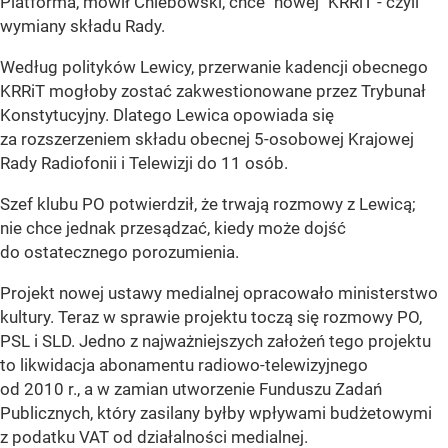
Platforma, mówił Chlebowski, chce "nowej" KRRiT - czyli
wymiany składu Rady.
Według polityków Lewicy, przerwanie kadencji obecnego
KRRiT mogłoby zostać zakwestionowane przez Trybunał
Konstytucyjny. Dlatego Lewica opowiada się
za rozszerzeniem składu obecnej 5-osobowej Krajowej
Rady Radiofonii i Telewizji do 11 osób.
Szef klubu PO potwierdził, że trwają rozmowy z Lewicą;
nie chce jednak przesądzać, kiedy może dojść
do ostatecznego porozumienia.
Projekt nowej ustawy medialnej opracowało ministerstwo
kultury. Teraz w sprawie projektu toczą się rozmowy PO,
PSL i SLD. Jedno z najważniejszych założeń tego projektu
to likwidacja abonamentu radiowo-telewizyjnego
od 2010 r., a w zamian utworzenie Funduszu Zadań
Publicznych, który zasilany byłby wpływami budżetowymi
z podatku VAT od działalności medialnej.