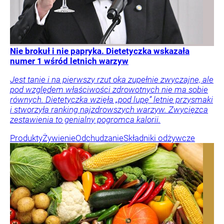
Nie brokuł i nie papryka. Dietetyczka wskazała
numer 1 wśród letnich warzyw
Jest tanie i na pierwszy rzut oka zupełnie zwyczajne, ale
pod względem właściwości zdrowotnych nie ma sobie
równych. Dietetyczka wzięła „pod lupę” letnie przysmaki
i stworzyła ranking najzdrowszych warzyw. Zwycięzca
zestawienia to genialny pogromca kalorii.
Produkty
Żywienie
Odchudzanie
Składniki odżywcze