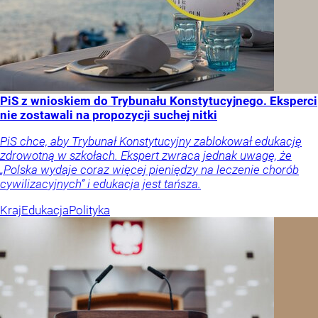
PiS z wnioskiem do Trybunału Konstytucyjnego. Eksperci
nie zostawali na propozycji suchej nitki
PiS chce, aby Trybunał Konstytucyjny zablokował edukację
zdrowotną w szkołach. Ekspert zwraca jednak uwagę, że
„Polska wydaje coraz więcej pieniędzy na leczenie chorób
cywilizacyjnych” i edukacja jest tańsza.
Kraj
Edukacja
Polityka