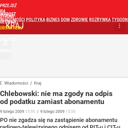
PRZEJDŹ
NA
WPROST
STRONĘ
WIADOMOŚCI
POLITYKA
BIZNES
DOM
ZDROWIE
ROZRYWKA
TYGODN
GŁÓWNĄ
KRAJ
UBSKRYBUJ
ZALOGUJ
MENU
Wiadomości
/
Kraj
Chlebowski: nie ma zgody na odpis
od podatku zamiast abonamentu
9
lutego
2009
15:55
/
9
lutego
2009
15:55
PO nie zgadza się na zastąpienie abonamentu
radiowo-telewizyjnego odpisem od PIT-u i CIT-u