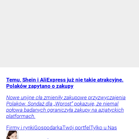
Temu, Shein i AliExpress już nie takie atrakcyjne.
Polaków zapytano o zakupy
Nowe unijne cła zmieniły zakupowe przyzwyczajenia
Polaków. Sondaż dla „Wprost” pokazuje, że niemal
połowa badanych ograniczyła zakupy na azjatyckich
platformach.
Firmy i rynki
Gospodarka
Twój portfel
Tylko u Nas