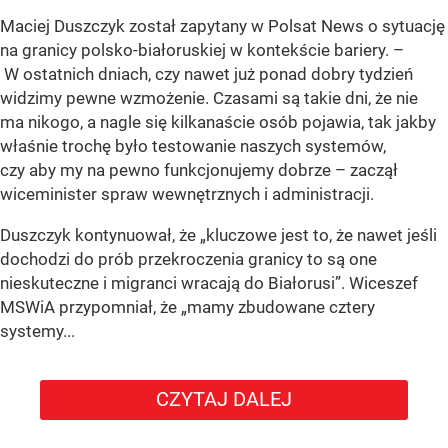
Maciej Duszczyk został zapytany w Polsat News o sytuację
na granicy polsko-białoruskiej w kontekście bariery. –
W ostatnich dniach, czy nawet już ponad dobry tydzień
widzimy pewne wzmożenie. Czasami są takie dni, że nie
ma nikogo, a nagle się kilkanaście osób pojawia, tak jakby
właśnie trochę było testowanie naszych systemów,
czy aby my na pewno funkcjonujemy dobrze – zaczął
wiceminister spraw wewnętrznych i administracji.
Duszczyk kontynuował, że „kluczowe jest to, że nawet jeśli
dochodzi do prób przekroczenia granicy to są one
nieskuteczne i migranci wracają do Białorusi”. Wiceszef
MSWiA przypomniał, że „mamy zbudowane cztery
systemy...
CZYTAJ DALEJ