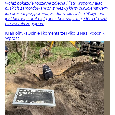
wciąż pokazują rodzinne zdjęcia i listy, wspominając
bliskich zamordowanych z niezwykłym okrucieństwem.
Ich dramat przypomina, że dla wielu rodzin Wołyń nie
jest historią zamkniętą, lecz bolesną raną, która do dziś
nie została zagojona.
Kraj
Polityka
Opinie i komentarze
Tylko u Nas
Tygodnik
Wprost