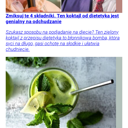
Zmiksuj te 4 składniki. Ten koktajl od dietetyka jest
genialny na odchudzanie
Szukasz sposobu na podjadanie na diecie? Ten zielony
koktajl z przepisu dietetyka to błonnikowa bomba, która
syci na długo, gasi ochotę na słodkie i ułatwia
chudnięcie.