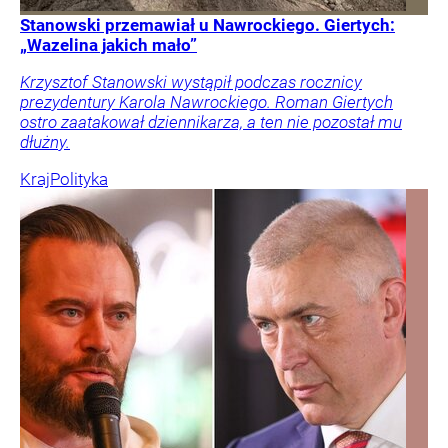
Stanowski przemawiał u Nawrockiego. Giertych:
„Wazelina jakich mało”
Krzysztof Stanowski wystąpił podczas rocznicy
prezydentury Karola Nawrockiego. Roman Giertych
ostro zaatakował dziennikarza, a ten nie pozostał mu
dłużny.
Kraj
Polityka