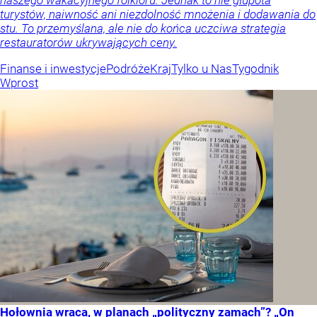
naszego wakacyjnego folkloru. Jednak to nie głupota
turystów, naiwność ani niezdolność mnożenia i dodawania do
stu. To przemyślana, ale nie do końca uczciwa strategia
restauratorów ukrywających ceny.
Finanse i inwestycje
Podróże
Kraj
Tylko u Nas
Tygodnik
Wprost
Hołownia wraca, w planach „polityczny zamach”? „On