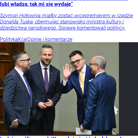
lubi władzę, tak mi się wydaje”
Szymon Hołownia miałby zostać wicepremierem w rządzie
Donalda Tuska, obejmując stanowisko ministra kultury i
dziedzictwa narodowego. Sprawę komentowali politycy.
Polityka
Kraj
Opinie i komentarze