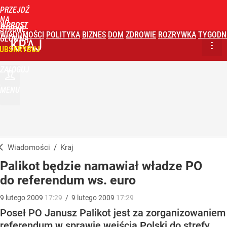
PRZEJDŹ
NA
WPROST
STRONĘ
WIADOMOŚCI
POLITYKA
BIZNES
DOM
ZDROWIE
ROZRYWKA
TYGODN
GŁÓWNĄ
KRAJ
UBSKRYBUJ
ZALOGUJ
MENU
Wiadomości
/
Kraj
Palikot będzie namawiał władze PO
do referendum ws. euro
9
lutego
2009
17:29
/
9
lutego
2009
17:29
Poseł PO Janusz Palikot jest za zorganizowaniem
referendum w sprawie wejścia Polski do strefy