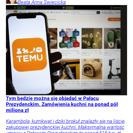
Beata Anna
Święcicka
Tym będzie można się objadać w Pałacu
Prezydenckim. Zamówienia kuchni na ponad pół
miliona zł
Karambola, kumkwat i dziki brokuł znalazły się na liście
zakupowej prezydenckiej kuchni. Maksymalna wartość