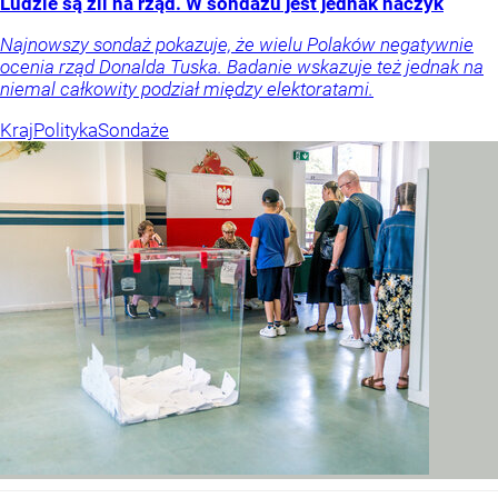
Ludzie są źli na rząd. W sondażu jest jednak haczyk
Najnowszy sondaż pokazuje, że wielu Polaków negatywnie
ocenia rząd Donalda Tuska. Badanie wskazuje też jednak na
niemal całkowity podział między elektoratami.
Kraj
Polityka
Sondaże