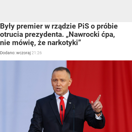
Były premier w rządzie PiS o próbie
otrucia prezydenta. „Nawrocki ćpa,
nie mówię, że narkotyki”
Dodano:
wczoraj
21:26