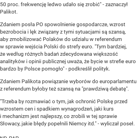
50 proc. frekwencję ledwo udało się zrobić" - zaznaczył
Palikot.
Zdaniem posła PO spowolnienie gospodarcze, wzrost
bezrobocia i lęk związany z tymi sytuacjami są szansą,
aby zmobilizować Polaków do udziału w referendum
w sprawie wejścia Polski do strefy euro. "Tym bardziej,
że według różnych badań zdecydowana większość
analityków i opinii publicznej uważa, że bycie w strefie euro
bardzo by Polsce pomogło" - podkreślił polityk.
Zdaniem Palikota powiązanie wyborów do europarlamentu
z referendum byłoby też szansą na "prawdziwą debatę".
"Trzeba by rozmawiać o tym, jak ochronić Polskę przed
wzrostem cen i spadkiem wynagrodzeń, jaki kurs
i mechanizm jest najlepszy, co zrobili w tej sprawie
Słowacy, jakie błędy popełnili Niemcy itd." - wyliczał poseł.