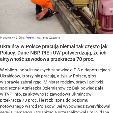
Pracownik
/ Źródło:
Pexels
/
Marianna Zuzanna
Ukraińcy w Polsce pracują niemal tak często jak
Polacy. Dane NBP, PIE i UW potwierdzają, że ich
aktywność zawodowa przekracza 70 proc.
W obliczu populistycznych zapowiedzi PiS o deportacjach
Ukraińców, którzy nie pracują, a żyją w Polsce, głos
w sprawie zabrał rząd. Minister rodziny, pracy i polityki
społecznej Agnieszka Dziemianowicz-Bąk powiedziała
w TVP Info, że aktywność zawodowa Ukraińców
przekracza 70 proc. i jest zbliżona do poziomu
notowanego wśród Polaków. Jej wypowiedź zweryfikował
serwis Demagog. Organizacja przeanalizowała m.in. dane