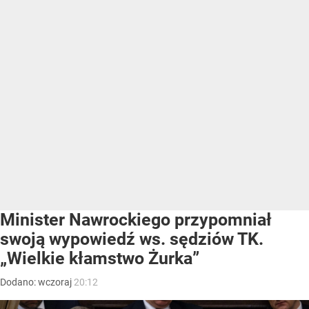
Minister Nawrockiego przypomniał
swoją wypowiedź ws. sędziów TK.
„Wielkie kłamstwo Żurka”
Dodano:
wczoraj
20:12