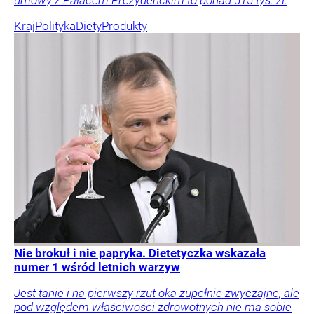
umowy z Pałacem Prezydenckim to ponad 515 tys. zł.
Kraj
Polityka
Diety
Produkty
Nie brokuł i nie papryka. Dietetyczka wskazała
numer 1 wśród letnich warzyw
Jest tanie i na pierwszy rzut oka zupełnie zwyczajne, ale
pod względem właściwości zdrowotnych nie ma sobie