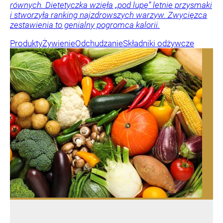
równych. Dietetyczka wzięła „pod lupę” letnie przysmaki
i stworzyła ranking najzdrowszych warzyw. Zwycięzca
zestawienia to genialny pogromca kalorii.
Produkty
Żywienie
Odchudzanie
Składniki odżywcze