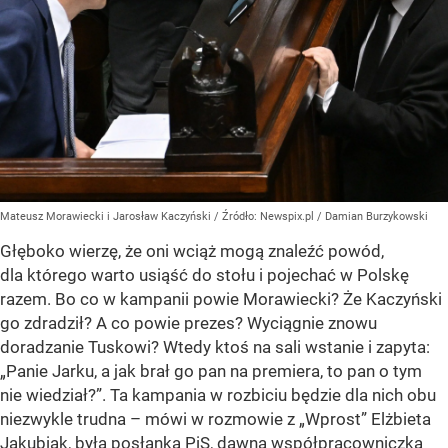
Mateusz Morawiecki i Jarosław Kaczyński
/ Źródło:
Newspix.pl
/
Damian Burzykowski
Głęboko wierzę, że oni wciąż mogą znaleźć powód,
dla którego warto usiąść do stołu i pojechać w Polskę
razem. Bo co w kampanii powie Morawiecki? Że Kaczyński
go zdradził? A co powie prezes? Wyciągnie znowu
doradzanie Tuskowi? Wtedy ktoś na sali wstanie i zapyta:
„Panie Jarku, a jak brał go pan na premiera, to pan o tym
nie wiedział?”. Ta kampania w rozbiciu będzie dla nich obu
niezwykle trudna – mówi w rozmowie z „Wprost” Elżbieta
Jakubiak, była posłanka PiS, dawna współpracowniczka