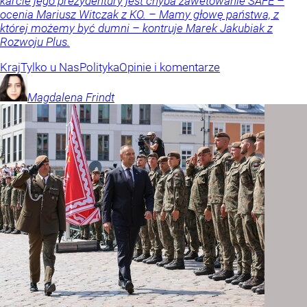
karcie jego prezydentury jest chyba zawetowanie SAFE –
ocenia Mariusz Witczak z KO. – Mamy głowę państwa, z
której możemy być dumni – kontruje Marek Jakubiak z
Rozwoju Plus.
Kraj
Tylko u Nas
Polityka
Opinie i komentarze
Magdalena
Frindt