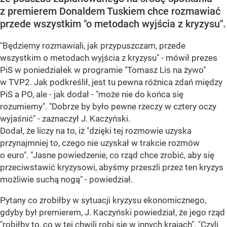
z premierem Donaldem Tuskiem chce rozmawiać
przede wszystkim "o metodach wyjścia z kryzysu".
"Będziemy rozmawiali, jak przypuszczam, przede
wszystkim o metodach wyjścia z kryzysu" - mówił prezes
PiS w poniedziałek w programie "Tomasz Lis na żywo"
w TVP2. Jak podkreślił, jest tu pewna różnica zdań między
PiS a PO, ale - jak dodał - "może nie do końca się
rozumiemy". "Dobrze by było pewne rzeczy w cztery oczy
wyjaśnić" - zaznaczył J. Kaczyński.
Dodał, że liczy na to, iż "dzięki tej rozmowie uzyska
przynajmniej to, czego nie uzyskał w trakcie rozmów
o euro". "Jasne powiedzenie, co rząd chce zrobić, aby się
przeciwstawić kryzysowi, abyśmy przeszli przez ten kryzys
możliwie suchą nogą" - powiedział.
Pytany co zrobiłby w sytuacji kryzysu ekonomicznego,
gdyby był premierem, J. Kaczyński powiedział, że jego rząd
"robiłby to, co w tej chwili robi się w innych krajach". "Czyli