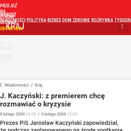
PRZEJDŹ
NA
WPROST
STRONĘ
WIADOMOŚCI
POLITYKA
BIZNES
DOM
ZDROWIE
ROZRYWKA
TYGODN
GŁÓWNĄ
KRAJ
UBSKRYBUJ
ZALOGUJ
MENU
Wiadomości
/
Kraj
J. Kaczyński: z premierem chcę
rozmawiać o kryzysie
9
lutego
2009
23:09
/
9
lutego
2009
23:09
Prezes PiS Jarosław Kaczyński zapowiedział,
że podczas zaplanowanego na środę spotkania