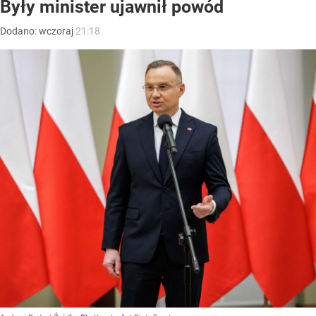
Były minister ujawnił powód
Dodano:
wczoraj
21:18