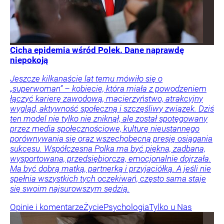
Cicha epidemia wśród Polek. Dane naprawdę
niepokoją
Jeszcze kilkanaście lat temu mówiło się o
„superwoman” – kobiecie, która miała z powodzeniem
łączyć karierę zawodową, macierzyństwo, atrakcyjny
wygląd, aktywność społeczną i szczęśliwy związek. Dziś
ten model nie tylko nie zniknął, ale został spotęgowany
przez media społecznościowe, kulturę nieustannego
porównywania się oraz wszechobecną presję osiągania
sukcesu. Współczesna Polka ma być piękna, zadbana,
wysportowana, przedsiębiorcza, emocjonalnie dojrzała.
Ma być dobrą matką, partnerką i przyjaciółką. A jeśli nie
spełnia wszystkich tych oczekiwań, często sama staje
się swoim najsurowszym sędzią.
Opinie i komentarze
Życie
Psychologia
Tylko u Nas