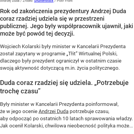
Andrzej Duda
/ Źródło:
Shutterstock
/
Piotr Front
Rok od zakończenia prezydentury Andrzej Duda
coraz rzadziej udziela się w przestrzeni
publicznej. Jego były współpracownik ujawnił, jaki
może być powód tej decyzji.
Wojciech Kolarski były minister w Kancelarii Prezydenta
został zapytany w programie
„Tłit”
Wirtualnej Polski,
dlaczego były prezydent ograniczył w ostatnim czasie
swoją aktywność dotyczącą m.in. życia politycznego.
Duda coraz rzadziej się udziela.
„Potrzebuje
trochę czasu”
Były minister w Kancelarii Prezydenta poinformował,
że w jego ocenie
Andrzej Duda
potrzebuje czasu,
aby odpocząć po ostatnich 10 latach sprawowania władzy.
Jak ocenił Kolarski, chwilowa nieobecność polityka może...