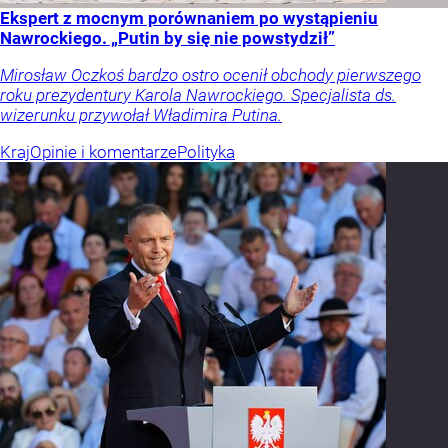
Ekspert z mocnym porównaniem po wystąpieniu
Nawrockiego. „Putin by się nie powstydził”
Mirosław Oczkoś bardzo ostro ocenił obchody pierwszego
roku prezydentury Karola Nawrockiego. Specjalista ds.
wizerunku przywołał Władimira Putina.
Kraj
Opinie i komentarze
Polityka