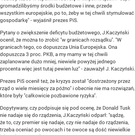
gromadzilibyśmy środki budżetowe i inne, przede
wszystkim europejskie, po to, żeby w tej chwili stymulować
gospodarkę" - wyjaśnił prezes PiS.
Pytany o zwiększenie deficytu budżetowego, J.Kaczyński
ocenił, że można to zrobić "w granicach rozsądku". "W
granicach tego, co dopuszcza Unia Europejska. Ona
dopuszcza 3 proc. PKB, a my mamy w tej chwili
zaplanowane dużo mniej, niewiele powyżej jednego
procenta więc jest tutaj pewien luz" - zauważył J. Kaczyński.
Prezes PiS ocenił też, że kryzys został "dostrzeżony przez
rząd o wiele miesięcy za późno" i obecnie nie ma rozwiązań,
które były "całkowicie pozbawione ryzyka".
Dopytywany, czy podpisuje się pod ocenę, że Donald Tusk
nie nadaje się do rządzenia, J.Kaczyński odparł: "sądzę,
że to, czy premier się nadaje, czy nie nadaje do rządzenia,
trzeba oceniać po owocach i te owoce są dość niewielkie