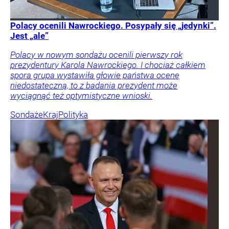
Polacy ocenili Nawrockiego. Posypały się „jedynki”.
Jest „ale”
Polacy w nowym sondażu ocenili pierwszy rok
prezydentury Karola Nawrockiego. I chociaż całkiem
spora grupa wystawiła głowie państwa ocenę
niedostateczną, to z badania prezydent może
wyciągnąć też optymistyczne wnioski.
Sondaże
Kraj
Polityka