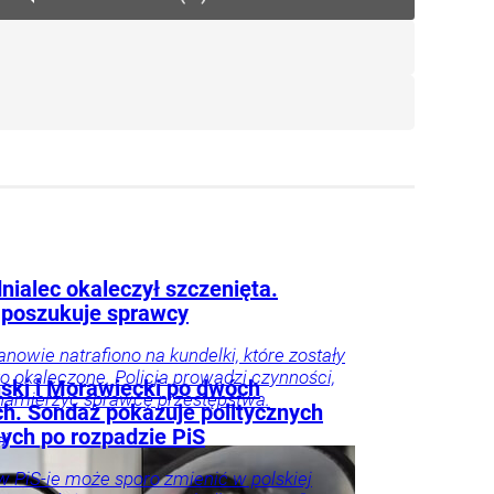
nialec okaleczył szczenięta.
a poszukuje sprawcy
nowie natrafiono na kundelki, które zostały
ko okaleczone. Policja prowadzi czynności,
ski i Morawiecki po dwóch
namierzyć sprawcę przestępstwa.
ch. Sondaż pokazuje politycznych
ych po rozpadzie PiS
aj
 PiS-ie może sporo zmienić w polskiej