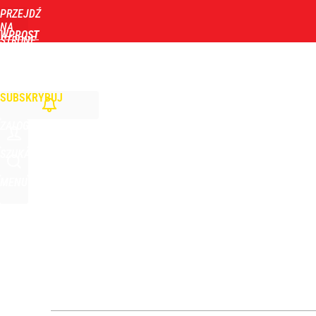
PRZEJDŹ
Udostępnij
2
Skomentuj
NA
WPROST
STRONĘ
GŁÓWNĄ
WIADOMOŚCI
POLITYKA
BIZNES
DOM
ZDROWIE
ROZRYWKA
TYGOD
Nowy sędzia TK już we wrześniu? Żurek mówi o pę
SUBSKRYBUJ
dodaj
ZALOGUJ
Gen. Pawlikowski: Przywiozłem cenną lekcję z Dani
SZUKAJ
MENU
2
Prawdziwa wartość różnorodności
dodaj