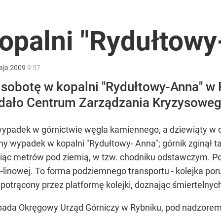
lnej kolekcji kapsułowej
opalni "Rydułtowy
2030 roku?
aja
2009
9:57
 w sobotę w kopalni "Rydułtowy-Anna" w
odało Centrum Zarządzania Kryzysowe
ł coś znacznie gorszego
 wypadek w górnictwie węgla kamiennego, a dziewiąty 
ny wypadek w kopalni "Rydułtowy- Anna"; górnik zginął t
iąc metrów pod ziemią, w tzw. chodniku odstawczym. Po
linowej. To forma podziemnego transportu - kolejka poru
potrącony przez platformę kolejki, doznając śmiertelnyc
u bada Okręgowy Urząd Górniczy w Rybniku, pod nadzor