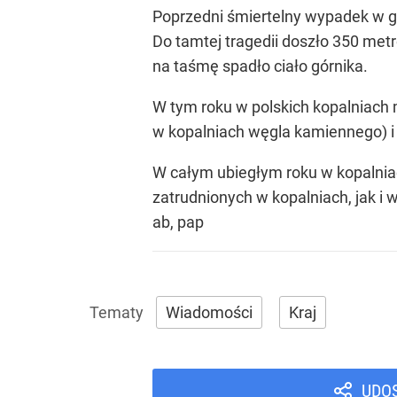
Poprzedni śmiertelny wypadek w gór
Do tamtej tragedii doszło 350 met
na taśmę spadło ciało górnika.
W tym roku w polskich kopalniach m
w kopalniach węgla kamiennego) i
W całym ubiegłym roku w kopalniac
zatrudnionych w kopalniach, jak i
ab, pap
Wiadomości
Kraj
UDO