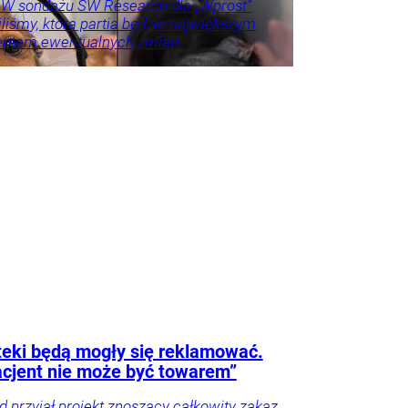
. W sondażu SW Research dla „Wprost”
liśmy, która partia będzie największym
entem ewentualnych zmian.
o u
Trela
tyka
eki będą mogły się reklamować.
cjent nie może być towarem”
d przyjął projekt znoszący całkowity zakaz