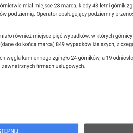
nictwie miał miejsce 28 marca, kiedy 43-letni górnik zgi
rów pod ziemią. Operator obsługujący podziemny przeno
iało również miejsce pięć wypadków, w których górnicy o
 (dane do końca marca) 849 wypadków lżejszych, z czeg
h węgla kamiennego zginęło 24 górników, a 19 odniosło
 w zewnętrznych firmach usługowych.
STĘPNIJ