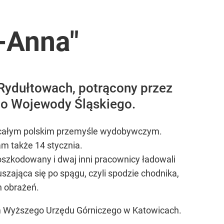
-Anna"
 Rydułtowach, potrącony przez
go Wojewody Śląskiego.
w całym polskim przemyśle wydobywczym.
am także 14 stycznia.
szkodowany i dwaj inni pracownicy ładowali
szająca się po spągu, czyli spodzie chodnika,
h obrażeń.
em Wyższego Urzędu Górniczego w Katowicach.