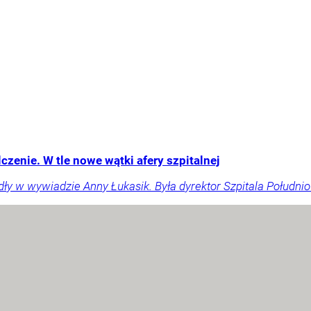
enie. W tle nowe wątki afery szpitalnej
ły w wywiadzie Anny Łukasik. Była dyrektor Szpitala Południ