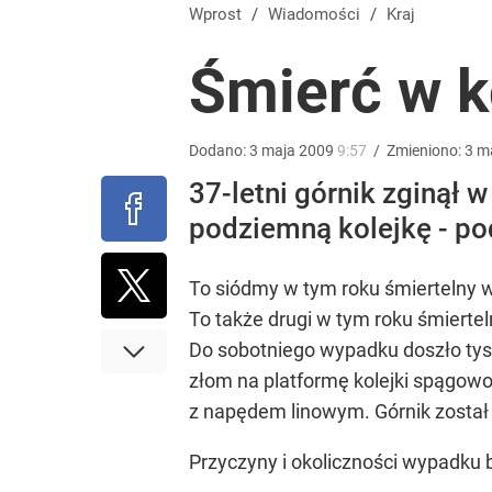
Vistula x LOT: Elegancja w podróży. Premiera wspó
Wprost
/
Wiadomości
/
Kraj
Śmierć w k
dodaj
Farmacja: wzrost pod presją. co czeka branżę do 
Dodano:
3
maja
2009
9:57
/
Zmieniono:
3
m
37-letni górnik zginął
dodaj
podziemną kolejkę - p
Wróbel: Wywiad z Woydyłło o Idze Świątek obnaży
To siódmy w tym roku śmiertelny
To także drugi w tym roku śmiertel
dodaj
Do sobotniego wypadku doszło tys
złom na platformę kolejki spągowo-
z napędem linowym. Górnik został 
Przyczyny i okoliczności wypadk