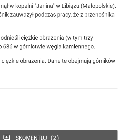
nął w kopalni "Janina" w Libiążu (Małopolskie).
śnik zauważył podczas pracy, że z przenośnika
dnieśli ciężkie obrażenia (w tym trzy
o 686 w górnictwie węgla kamiennego.
 ciężkie obrażenia. Dane te obejmują górników
SKOMENTUJ
2