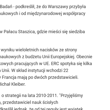
 Badań - podkreślił, że do Warszawy przybyła
 naukowych i od międzynarodowej współpracy
 Pałacu Staszica, gdzie mieści się siedziba
 wyniku wieloletnich nacisków ze strony
naukowych z budżetu Unii Europejskiej. Obecnie
kowych pracujących w UE. ERC spotyka się kilka
Unii. W skład instytucji wchodzi 22
y Francja mają po dwóch przedstawicieli.
ichał Kleiber.
 strategii na lata 2010-2011. "Przyjęliśmy
, przedstawiciel nauk ścisłych
reślił jednak, że od tej reguły jest wyjątek.