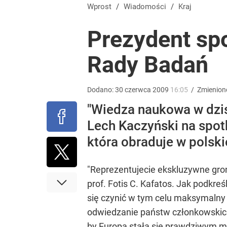
Mocne słowa z Moskwy pod adresem Sikorskiego. 
Wprost
/
Wiadomości
/
Kraj
Prezydent spo
1
Rady Badań
„Nie chodzi o zemstę”. Mocny apel w sprawie ofiar 
Dodano:
30
czerwca
2009
16:05
/
Zmienion
dodaj
"Wiedza naukowa w dzisi
Lech Kaczyński na spot
Kierowcy ZTM walczą z absurdalnym wymogiem. W
która obraduje w polskie
dodaj
"Reprezentujecie ekskluzywne gron
prof. Fotis C. Kafatos. Jak podkre
się czynić w tym celu maksymalny 
odwiedzanie państw członkowskich
by Europa stała się prawdziwym m