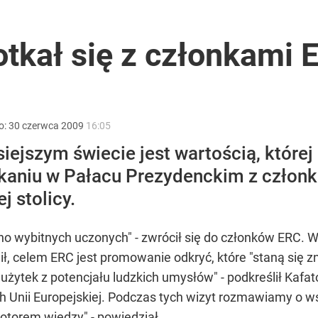
„Chce wciągnąć Polskę do konfliktu”
tkał się z członkami E
rzezi wołyńskiej
o:
30
czerwca
2009
16:05
ejszym świecie jest wartością, której 
kaniu w Pałacu Prezydenckim z członk
arszawiacy zaskoczeni widokiem w autobusie
j stolicy.
o wybitnych uczonych" - zwrócił się do członków ERC. W 
ślił, celem ERC jest promowanie odkryć, które "staną się
użytek z potencjału ludzkich umysłów" - podkreślił Kafa
 Unii Europejskiej. Podczas tych wizyt rozmawiamy o w
otorem wiedzy" - powiedział.