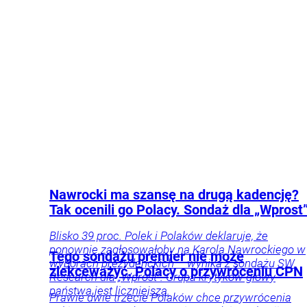
Nieruchomości
Finanse
Beata Anna
i inwestycje
Twój
Święcicka
portfel
Nawrocki ma szansę na drugą kadencję?
Tak ocenili go Polacy. Sondaż dla „Wprost
Blisko 39 proc. Polek i Polaków deklaruje, że
ponownie zagłosowałoby na Karola Nawrockiego w
Tego sondażu premier nie może
wyborach prezydenckich – wynika z sondażu SW
zlekceważyć. Polacy o przywróceniu CPN
Research dla „Wprost”. Grupa krytyków głowy
państwa jest liczniejsza.
Prawie dwie trzecie Polaków chce przywrócenia