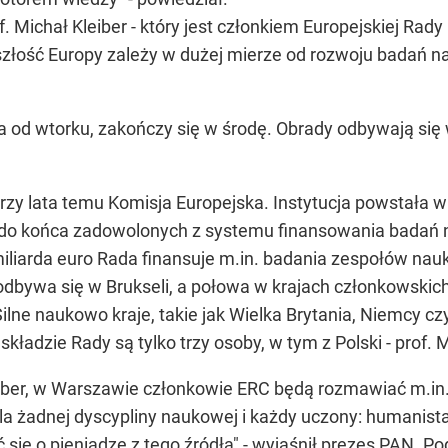
. Michał Kleiber - który jest członkiem Europejskiej Rady
zyszłość Europy zależy w dużej mierze od rozwoju badań
od wtorku, zakończy się w środę. Obrady odbywają się w
zy lata temu Komisja Europejska. Instytucja powstała w
e do końca zadowolonych z systemu finansowania badań 
liarda euro Rada finansuje m.in. badania zespołów nau
dbywa się w Brukseli, a połowa w krajach członkowskich 
lne naukowo kraje, takie jak Wielka Brytania, Niemcy cz
ładzie Rady są tylko trzy osoby, w tym z Polski - prof. M
ber, w Warszawie członkowie ERC będą rozmawiać m.in. o
dla żadnej dyscypliny naukowej i każdy uczony: humanista
się o pieniądze z tego źródła" - wyjaśnił prezes PAN. Podk