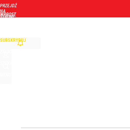
PRZEJDŹ
Udostępnij
0
Skomentuj
NA
WPROST
STRONĘ
GŁÓWNĄ
WIADOMOŚCI
POLITYKA
BIZNES
DOM
ZDROWIE
ROZRYWKA
TYGOD
Ulewy dały się we znaki mieszkańcom Podkarpacia.
SUBSKRYBUJ
dodaj
ZALOGUJ
Farmacja: wzrost pod presją. co czeka branżę do 
SZUKAJ
MENU
1
Wrze po roku Nawrockiego. „Największa hańba” ko
16