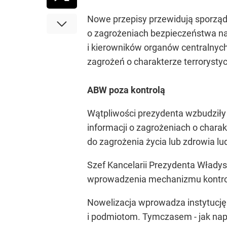
Nowe przepisy przewidują sporzą
o zagrożeniach bezpieczeństwa na
i kierowników organów centralnyc
zagrożeń o charakterze terroryst
ABW poza kontrolą
Wątpliwości prezydenta wzbudziły
informacji o zagrożeniach o chara
do zagrożenia życia lub zdrowia l
Szef Kancelarii Prezydenta Władys
wprowadzenia mechanizmu kontroln
Nowelizacja wprowadza instytucję
i podmiotom. Tymczasem - jak napis