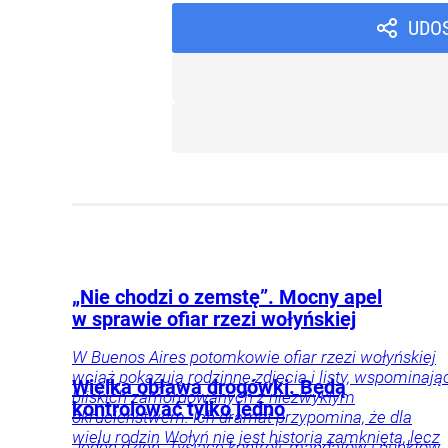
UDO
„Nie chodzi o zemstę”. Mocny apel
w sprawie ofiar rzezi wołyńskiej
W Buenos Aires potomkowie ofiar rzezi wołyńskiej
wciąż pokazują rodzinne zdjęcia i listy, wspominają
Wielka obława drogówki. Będą
bliskich zamordowanych z niezwykłym
kontrolować tylko jedno
okrucieństwem. Ich dramat przypomina, że dla
wielu rodzin Wołyń nie jest historią zamkniętą, lecz
Jeden dzień. Tysiące kontroli, mandatów i punktów