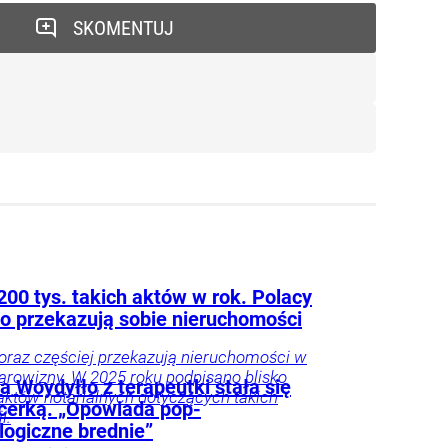
SKOMENTUJ
200 tys. takich aktów w rok. Polacy
 przekazują sobie nieruchomości
oraz częściej przekazują nieruchomości w
arowizny. W 2025 roku podpisano blisko
 Woydyłło z terapeutki stała się
 aktów notarialnych dotyczących takich
ncerką. „Opowiada pop-
i.
logiczne brednie”