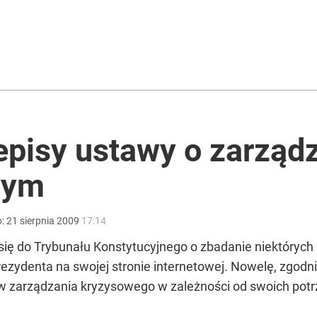
arszawiacy zaskoczeni widokiem w autobusie
„Chce wciągnąć Polskę do konfliktu”
episy ustawy o zarząd
wym
ntra „Cała Europa nam go zazdrości”
o:
21
sierpnia
2009
17:14
się do Trybunału Konstytucyjnego o zbadanie niektórych
ezydenta na swojej stronie internetowej. Nowelę, zgod
 zarządzania kryzysowego w zależności od swoich potrz