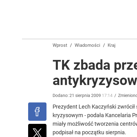
Kierowcy ZTM walczą z absurdalnym wymogiem. W
dodaj
Mocne słowa z Moskwy pod adresem Sikorskiego. 
Wprost
/
Wiadomości
/
Kraj
1
TK zbada prz
antykryzyso
Wrze po roku Nawrockiego. „Największa hańba” ko
16
Dodano:
21
sierpnia
2009
17:14
/
Zmienion
Prezydent Lech Kaczyński zwrócił 
kryzysowym - podała Kancelaria Pr
miały możliwość tworzenia centrów
podpisał na początku sierpnia.