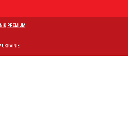
NIK
PREMIUM
2030 roku?
 UKRAINIE
rzezi wołyńskiej
 Szpital w Rzeszowie wstrzymał przyjęcia