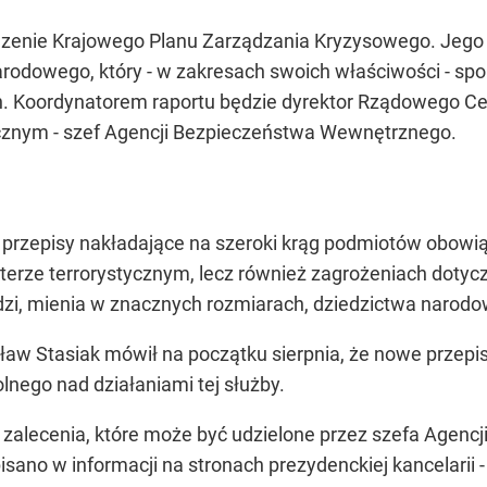
dzenie Krajowego Planu Zarządzania Kryzysowego. Jego
rodowego, który - w zakresach swoich właściwości - spo
h. Koordynatorem raportu będzie dyrektor Rządowego Ce
ycznym - szef Agencji Bezpieczeństwa Wewnętrznego.
 przepisy nakładające na szeroki krąg podmiotów obowi
kterze terrorystycznym, lecz również zagrożeniach dotyc
udzi, mienia w znacznych rozmiarach, dziedzictwa narod
ław Stasiak mówił na początku sierpnia, że nowe przep
ego nad działaniami tej służby.
 zalecenia, które może być udzielone przez szefa Age
ano w informacji na stronach prezydenckiej kancelarii - 