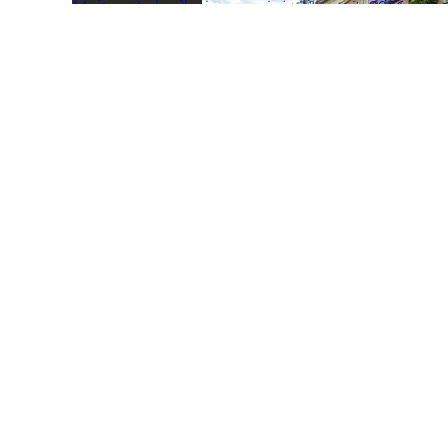
Martyna Łukasik nie zagra już w sezonie 2026 w
reprezentacji Polski. Jedna z liderek drużyny
narodowej właśnie poinformowała o kontuzji i
koniecznym zabiegu.
Siatkówka
Sport