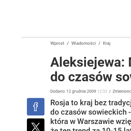
Wrze po roku Nawrockiego. „Największa hańba” ko
15
Tusk podsumował prezydenturę Nawrockiego. Ujawn
Wprost
/
Wiadomości
/
Kraj
2
Aleksiejewa: 
do czasów so
Nawrocki ma szansę na drugą kadencję? Tak ocenil
10
Dodano:
12
grudnia
2009
12:32
/
Zmienion
Rosja to kraj bez trady
do czasów sowieckich -
która w Warszawie wzięł
że ten trend za 10-15 