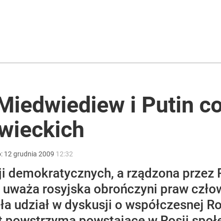
ntra „Cała Europa nam go zazdrości”
ił „top 5 najgorszych decyzji”
Miedwiediew i Putin co
wieckich
i go Polacy. Sondaż dla „Wprost”
o:
12
grudnia
2009
12:32
cji demokratycznych, a rządzona przez 
 uważa rosyjska obrończyni praw czło
a udział w dyskusji o współczesnej Ro
lat powstrzyma powstające w Rosji spo