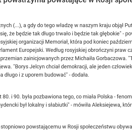
nych (...), a gdy do tego władzę w naszym kraju objął Pu
ię, że będzie tak długo trwało i będzie tak głębokie" - 
osyjskiej organizacji Memoriał, która pod koniec paździe
ment Europejski. Według rosyjskiej obrończyni praw cz
e przemian zainicjowanych przez Michaiła Gorbaczowa. "T
jewa. "Borys Jelcyn chciał demokracji, ale jeden człowiek 
zeba długo i z uporem budować" - dodała.
 80. i 90. była pozbawiona tego, co miała Polska - fenome
ydencki był lokalny i słabiutki" - mówiła Aleksiejewa, k
ki stopniowo powstającemu w Rosji społeczeństwu obywa