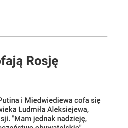
fają Rosję
Putina i Miedwiediewa cofa się
wieka Ludmiła Aleksiejewa,
sji. "Mam jednak nadzieję,
łeczeństwo obywatelskie"