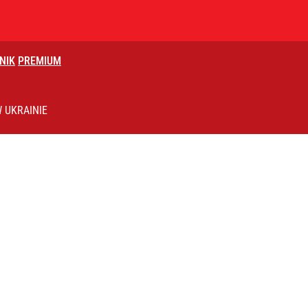
NIK
PREMIUM
lnej kolekcji kapsułowej
 UKRAINIE
2030 roku?