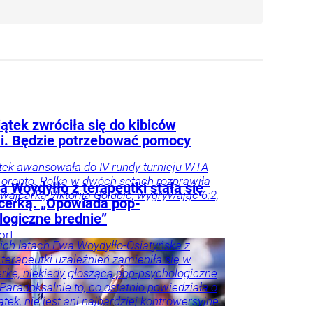
ątek zwróciła się do kibiców
ki. Będzie potrzebować pomocy
tek awansowała do IV rundy turnieju WTA
oronto. Polka w dwóch setach rozprawiła
 Woydyłło z terapeutki stała się
zwajcarką Viktorija Golubic, wygrywając 6:2,
ncerką. „Opowiada pop-
logiczne brednie”
ort
ich latach Ewa Woydyłło-Osiatyńska z
 terapeutki uzależnień zamieniła się w
erkę, niekiedy głoszącą pop-psychologiczne
 Paradoksalnie to, co ostatnio powiedziała o
tek, nie jest ani najbardziej kontrowersyjne,