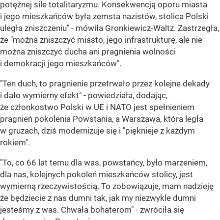
potężnej sile totalitaryzmu. Konsekwencją oporu miasta
i jego mieszkańców była zemsta nazistów, stolica Polski
uległa zniszczeniu" - mówiła Gronkiewicz-Waltz. Zastrzegła,
że "można zniszczyć miasto, jego infrastrukturę, ale nie
można zniszczyć ducha ani pragnienia wolności
i demokracji jego mieszkańców".
"Ten duch, to pragnienie przetrwało przez kolejne dekady
i dało wymierny efekt" - powiedziała, dodając,
że członkostwo Polski w UE i NATO jest spełnieniem
pragnień pokolenia Powstania, a Warszawa, która legła
w gruzach, dziś modernizuje się i "pięknieje z każdym
rokiem".
"To, co 66 lat temu dla was, powstańcy, było marzeniem,
dla nas, kolejnych pokoleń mieszkańców stolicy, jest
wymierną rzeczywistością. To zobowiązuje, mam nadzieję
że będziecie z nas dumni tak, jak my niezwykle dumni
jesteśmy z was. Chwała bohaterom" - zwróciła się