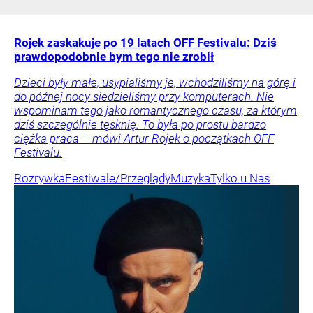
Rojek zaskakuje po 19 latach OFF Festivalu: Dziś
prawdopodobnie bym tego nie zrobił
Dzieci były małe, usypialiśmy je, wchodziliśmy na górę i
do późnej nocy siedzieliśmy przy komputerach. Nie
wspominam tego jako romantycznego czasu, za którym
dziś szczególnie tęsknię. To była po prostu bardzo
ciężka praca – mówi Artur Rojek o początkach OFF
Festivalu.
Rozrywka
Festiwale/Przeglądy
Muzyka
Tylko u Nas