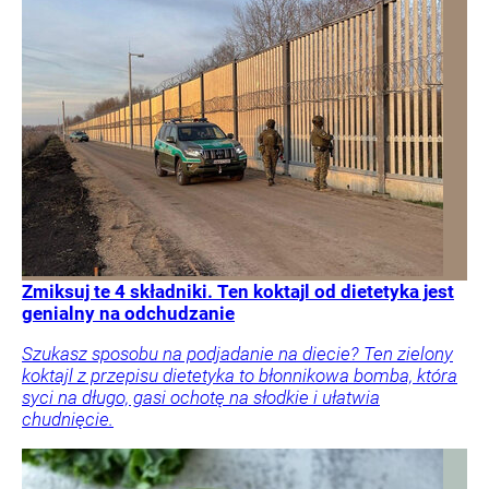
Zmiksuj te 4 składniki. Ten koktajl od dietetyka jest
genialny na odchudzanie
Szukasz sposobu na podjadanie na diecie? Ten zielony
koktajl z przepisu dietetyka to błonnikowa bomba, która
syci na długo, gasi ochotę na słodkie i ułatwia
chudnięcie.