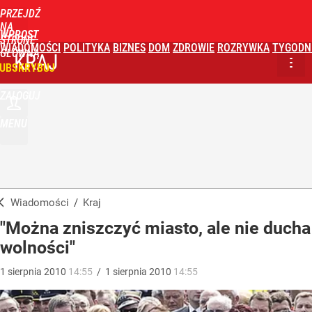
PRZEJDŹ
NA
WPROST
STRONĘ
WIADOMOŚCI
POLITYKA
BIZNES
DOM
ZDROWIE
ROZRYWKA
TYGODN
GŁÓWNĄ
KRAJ
UBSKRYBUJ
ZALOGUJ
MENU
Wiadomości
/
Kraj
"Można zniszczyć miasto, ale nie ducha
wolności"
1
sierpnia
2010
14:55
/
1
sierpnia
2010
14:55