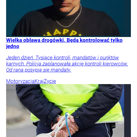
Wielka obława drogówki. Będą kontrolować tylko
jedno
Jeden dzień. Tysiące kontroli, mandatów i punktów
karnych. Policja zaplanowała akcję kontroli kierowców.
Od rana posypią się mandaty.
Motoryzacja
Kraj
Życie