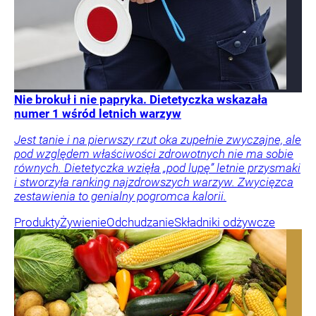
Nie brokuł i nie papryka. Dietetyczka wskazała
numer 1 wśród letnich warzyw
Jest tanie i na pierwszy rzut oka zupełnie zwyczajne, ale
pod względem właściwości zdrowotnych nie ma sobie
równych. Dietetyczka wzięła „pod lupę” letnie przysmaki
i stworzyła ranking najzdrowszych warzyw. Zwycięzca
zestawienia to genialny pogromca kalorii.
Produkty
Żywienie
Odchudzanie
Składniki odżywcze