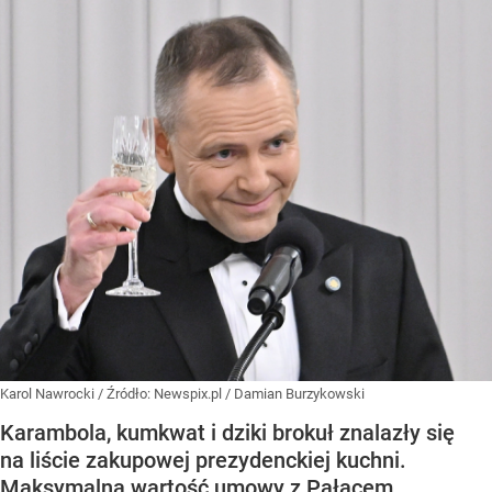
Karol Nawrocki
/ Źródło:
Newspix.pl
/
Damian Burzykowski
Karambola, kumkwat i dziki brokuł znalazły się
na liście zakupowej prezydenckiej kuchni.
Maksymalna wartość umowy z Pałacem