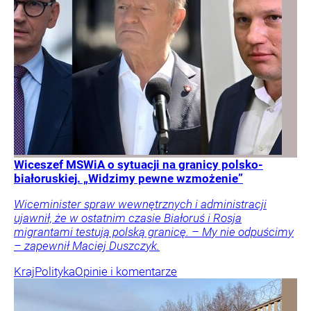
Wiceszef MSWiA o sytuacji na granicy polsko-
białoruskiej. „Widzimy pewne wzmożenie”
Wiceminister spraw wewnętrznych i administracji
ujawnił, że w ostatnim czasie Białoruś i Rosja
migrantami testują polską granicę. – My nie odpuścimy
– zapewnił Maciej Duszczyk.
Kraj
Polityka
Opinie i komentarze