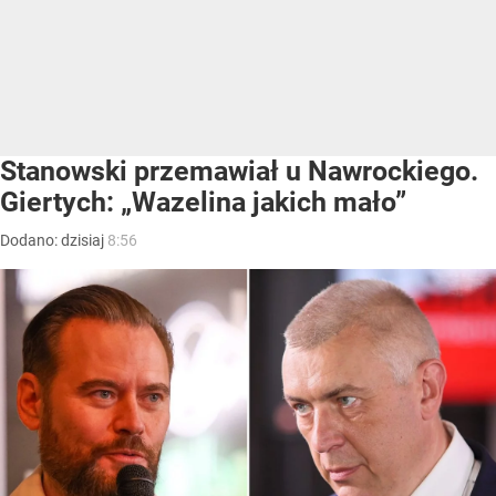
Stanowski przemawiał u Nawrockiego.
Giertych: „Wazelina jakich mało”
Dodano:
dzisiaj
8:56