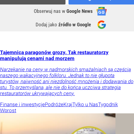
Obserwuj nas
w
Google News
Dodaj jako
źródło w Google
Tajemnica paragonów grozy. Tak restauratorzy
manipulują cenami nad morzem
Narzekanie na ceny w nadmorskich smażalniach są częścią
naszego wakacyjnego folkloru. Jednak to nie głupota
turystów, naiwność ani niezdolność mnożenia i dodawania do
stu. To przemyślana, ale nie do końca uczciwa strategia
restauratorów ukrywających ceny.
Finanse i inwestycje
Podróże
Kraj
Tylko u Nas
Tygodnik
Wprost