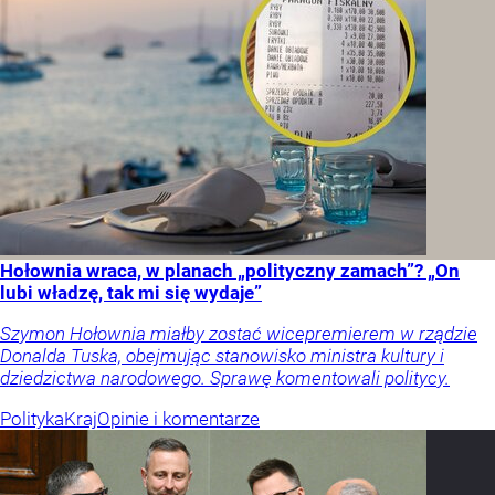
Hołownia wraca, w planach „polityczny zamach”? „On
lubi władzę, tak mi się wydaje”
Szymon Hołownia miałby zostać wicepremierem w rządzie
Donalda Tuska, obejmując stanowisko ministra kultury i
dziedzictwa narodowego. Sprawę komentowali politycy.
Polityka
Kraj
Opinie i komentarze