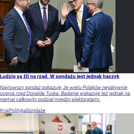
Ludzie są źli na rząd. W sondażu jest jednak haczyk
Najnowszy sondaż pokazuje, że wielu Polaków negatywnie
ocenia rząd Donalda Tuska. Badanie wskazuje też jednak na
niemal całkowity podział między elektoratami.
Kraj
Polityka
Sondaże