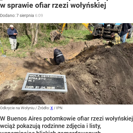
w sprawie ofiar rzezi wołyńskiej
Dodano:
7
sierpnia
6:09
Odkrycie na Wołyniu
/ Źródło:
X
/
IPN
W Buenos Aires potomkowie ofiar rzezi wołyńskiej
wciąż pokazują rodzinne zdjęcia i listy,