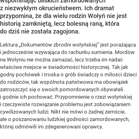
wspominając bliskich zamordowanych
z niezwykłym okrucieństwem. Ich dramat
przypomina, że dla wielu rodzin Wołyń nie jest
historią zamkniętą, lecz bolesną raną, która
do dziś nie została zagojona.
Lektura „Dokumentów zbrodni wołyńskiej” jest porażająca
i jednocześnie wzywająca do rachunku sumienia. Mordów
na Wołyniu nie można zamazać, lecz trzeba im nadać
właściwe miejsce w świadomości historycznej. Tak jak
godny pochówek i troska o grób świadczy o miłości dzieci
do rodziców, tak wspólnota państwowa ma obowiązek
zatroszczyć się o swoich pomordowanych obywateli
i godnie ich pochować. Przypomnienie o rzezi wołyńskiej
i rzeczywiste rozwiązanie problemu jest zobowiązaniem
cywilizowanych ludzi. Nikt nie mówi o żadnej zemście,
ale o poszanowaniu ludzkiej godności zamordowanych,
której odmówili im zdegenerowani oprawcy.