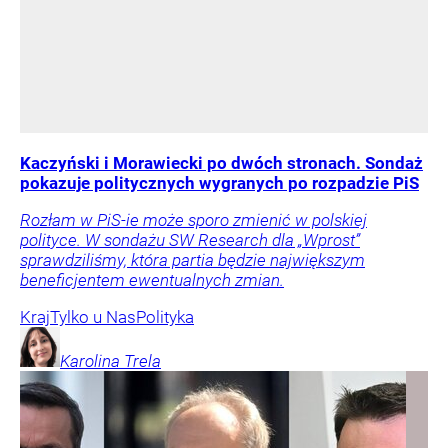
Kaczyński i Morawiecki po dwóch stronach. Sondaż
pokazuje politycznych wygranych po rozpadzie PiS
Rozłam w PiS-ie może sporo zmienić w polskiej
polityce. W sondażu SW Research dla „Wprost”
sprawdziliśmy, która partia będzie największym
beneficjentem ewentualnych zmian.
Kraj
Tylko u Nas
Polityka
Karolina
Trela