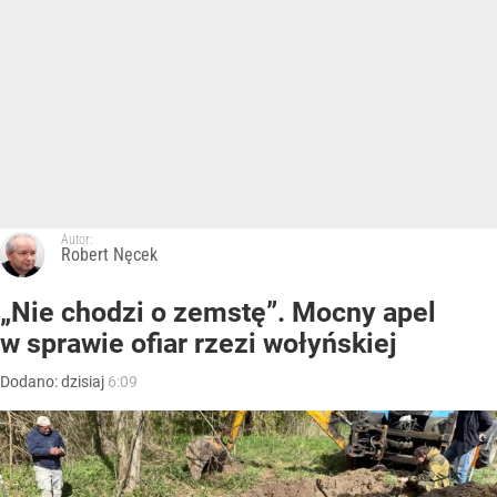
Autor:
Robert Nęcek
„Nie chodzi o zemstę”. Mocny apel
w sprawie ofiar rzezi wołyńskiej
Dodano:
dzisiaj
6:09