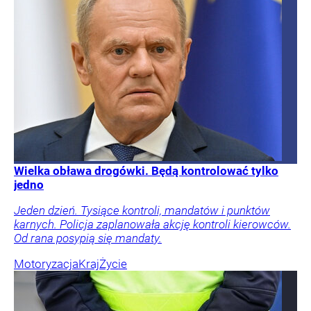
Wielka obława drogówki. Będą kontrolować tylko
jedno
Jeden dzień. Tysiące kontroli, mandatów i punktów
karnych. Policja zaplanowała akcję kontroli kierowców.
Od rana posypią się mandaty.
Motoryzacja
Kraj
Życie