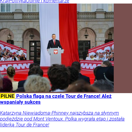
Kraj
Polityka
Opinie i komentarze
PILNE
Polska flaga na czele Tour de France! Ależ
wspaniały sukces
Katarzyna Niewiadoma-Phinney najszybsza na słynnym
podjeździe pod Mont Ventoux. Polka wygrała etap i została
liderką Tour de France!