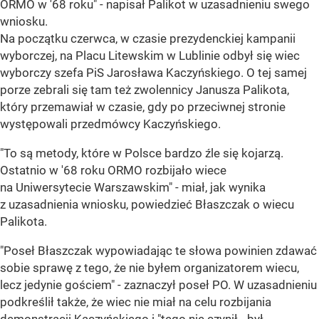
ORMO w '68 roku" - napisał Palikot w uzasadnieniu swego
wniosku.
Na początku czerwca, w czasie prezydenckiej kampanii
wyborczej, na Placu Litewskim w Lublinie odbył się wiec
wyborczy szefa PiS Jarosława Kaczyńskiego. O tej samej
porze zebrali się tam też zwolennicy Janusza Palikota,
który przemawiał w czasie, gdy po przeciwnej stronie
występowali przedmówcy Kaczyńskiego.
"To są metody, które w Polsce bardzo źle się kojarzą.
Ostatnio w '68 roku ORMO rozbijało wiece
na Uniwersytecie Warszawskim" - miał, jak wynika
z uzasadnienia wniosku, powiedzieć Błaszczak o wiecu
Palikota.
"Poseł Błaszczak wypowiadając te słowa powinien zdawać
sobie sprawę z tego, że nie byłem organizatorem wiecu,
lecz jedynie gościem" - zaznaczył poseł PO. W uzasadnieniu
podkreślił także, że wiec nie miał na celu rozbijania