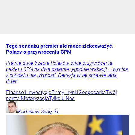
Tego sondażu premier nie może zlekceważyć.
Polacy o przywróceniu CPN
Prawie dwie trzecie Polaków chce przywrócenia
pakietu CPN na dwa ostatnie tygodnie wakacji – wynika
z sondażu dla „Wprost”. Decyzja w tej sprawie lada
dzień.
Finanse i inwestycje
Firmy i rynki
Gospodarka
Twój
portfel
Motoryzacja
Tylko u Nas
Radosław
Święcki