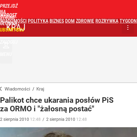
PRZEJDŹ
NA
WPROST
STRONĘ
WIADOMOŚCI
POLITYKA
BIZNES
DOM
ZDROWIE
ROZRYWKA
TYGODN
GŁÓWNĄ
KRAJ
UBSKRYBUJ
ZALOGUJ
MENU
Wiadomości
/
Kraj
Palikot chce ukarania posłów PiS
za ORMO i "żałosną postać"
2
sierpnia
2010
12:48
/
2
sierpnia
2010
12:48