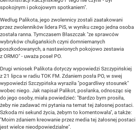
demonstracji Kaczyńskiego i "tego nie czynił - był
spokojnym i pokojowym spotkaniem".
Według Palikota, jego zwolennicy zostali zaatakowani
przez zwolenników lidera PiS, w wyniku czego jedna osoba
została ranna. Tymczasem Błaszczak "ze sprawców
wybryków chuligańskich czyni domniemanych
poszkodowanych, a nastawionych pokojowo zestawia
z ORMO" - uważa poseł PO.
Drugi wniosek Palikota dotyczy wypowiedzi Szczypińskiej
z 21 lipca w radiu TOK FM. Zdaniem posła PO, w swej
wypowiedzi Szczypińska wyraziła "pogardliwy stosunek"
wobec niego. Jak napisał Palikot, posłanka, odnosząc się
do jego osoby, miała powiedzieć: "Bardzo bym prosiła,
żeby nie zadawać mi pytania na temat tej żałosnej postaci.
Szkoda mi sekund życia, żebym to komentowała", a także:
"Moim zdaniem kreowanie przez media tej żałosnej postaci
jest wielce nieodpowiedzialne".