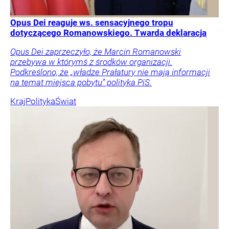
Opus Dei reaguje ws. sensacyjnego tropu
dotyczącego Romanowskiego. Twarda deklaracja
Opus Dei zaprzeczyło, że Marcin Romanowski
przebywa w którymś z środków organizacji.
Podkreślono, że „władze Prałatury nie mają informacji
na temat miejsca pobytu” polityka PiS.
Kraj
Polityka
Świat