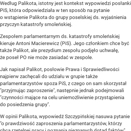
Według Palikota, istotny jest kontekst wypowiedzi posłanki
PiS, która odpowiedziała w ten sposób na pytanie
o wstąpienie Palikota do grupy poselskiej ds. wyjaśnienia
przyczyn katastrofy smoleńskiej.
Zespołem parlamentarnym ds. katastrofy smoleńskiej
kieruje Antoni Macierewicz (PiS). Jego członkiem chce być
także Palikot, ale prezydium zespołu podjęło uchwałę,
że poseł PO nie może zasiadać w zespole.
Jak napisał Palikot, posłowie Prawa i Sprawiedliwości
najpierw zachęcali do udziału w grupie także
parlamentarzystów spoza PiS, z czego on sam skorzystał
"przyjmując zaproszenie", następnie jednak podejmowali
"czynności mające na celu uniemożliwienie przystąpienia
do posiedzenia grupy".
W opinii Palikota, wypowiedź Szczypińskiej nasuwa pytanie
"o prawdziwość zaproszenia parlamentarzystów, którzy
chcą rzetelnej pracy i poznania nieznanych dotąd faktów".