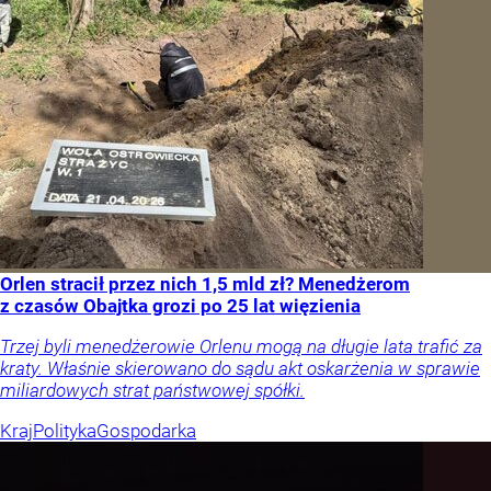
Orlen stracił przez nich 1,5 mld zł? Menedżerom
z czasów Obajtka grozi po 25 lat więzienia
Trzej byli menedżerowie Orlenu mogą na długie lata trafić za
kraty. Właśnie skierowano do sądu akt oskarżenia w sprawie
miliardowych strat państwowej spółki.
Kraj
Polityka
Gospodarka