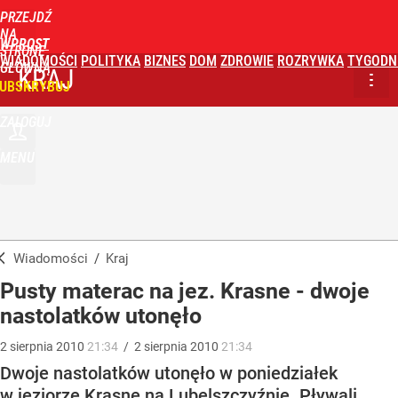
PRZEJDŹ
NA
WPROST
STRONĘ
WIADOMOŚCI
POLITYKA
BIZNES
DOM
ZDROWIE
ROZRYWKA
TYGODN
GŁÓWNĄ
KRAJ
UBSKRYBUJ
ZALOGUJ
MENU
Wiadomości
/
Kraj
Pusty materac na jez. Krasne - dwoje
nastolatków utonęło
2
sierpnia
2010
21:34
/
2
sierpnia
2010
21:34
Dwoje nastolatków utonęło w poniedziałek
w jeziorze Krasne na Lubelszczyźnie. Pływali