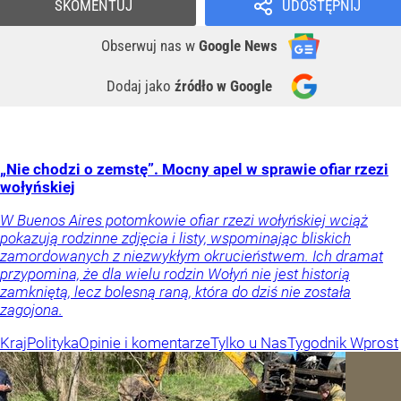
SKOMENTUJ
UDOSTĘPNIJ
Obserwuj nas
w
Google News
Dodaj jako
źródło w Google
„Nie chodzi o zemstę”. Mocny apel w sprawie ofiar rzezi
wołyńskiej
W Buenos Aires potomkowie ofiar rzezi wołyńskiej wciąż
pokazują rodzinne zdjęcia i listy, wspominając bliskich
zamordowanych z niezwykłym okrucieństwem. Ich dramat
przypomina, że dla wielu rodzin Wołyń nie jest historią
zamkniętą, lecz bolesną raną, która do dziś nie została
zagojona.
Kraj
Polityka
Opinie i komentarze
Tylko u Nas
Tygodnik Wprost