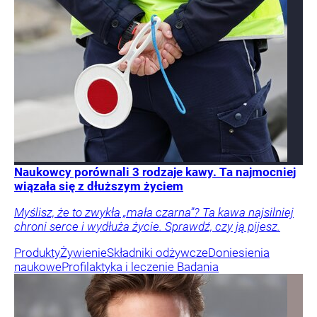
Naukowcy porównali 3 rodzaje kawy. Ta najmocniej
wiązała się z dłuższym życiem
Myślisz, że to zwykła „mała czarna”? Ta kawa najsilniej
chroni serce i wydłuża życie. Sprawdź, czy ją pijesz.
Produkty
Żywienie
Składniki odżywcze
Doniesienia
naukowe
Profilaktyka i leczenie
Badania