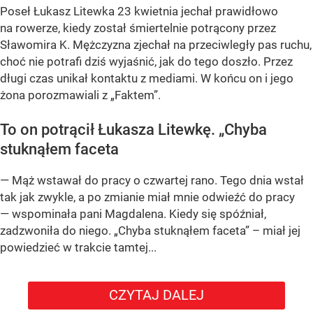
Poseł Łukasz Litewka 23 kwietnia jechał prawidłowo
na rowerze, kiedy został śmiertelnie potrącony przez
Sławomira K. Mężczyzna zjechał na przeciwległy pas ruchu,
choć nie potrafi dziś wyjaśnić, jak do tego doszło. Przez
długi czas unikał kontaktu z mediami. W końcu on i jego
żona porozmawiali z „Faktem”.
To on potrącił Łukasza Litewkę. „Chyba
stuknąłem faceta
— Mąż wstawał do pracy o czwartej rano. Tego dnia wstał
tak jak zwykle, a po zmianie miał mnie odwieźć do pracy
— wspominała pani Magdalena. Kiedy się spóźniał,
zadzwoniła do niego. „Chyba stuknąłem faceta” – miał jej
powiedzieć w trakcie tamtej...
CZYTAJ DALEJ