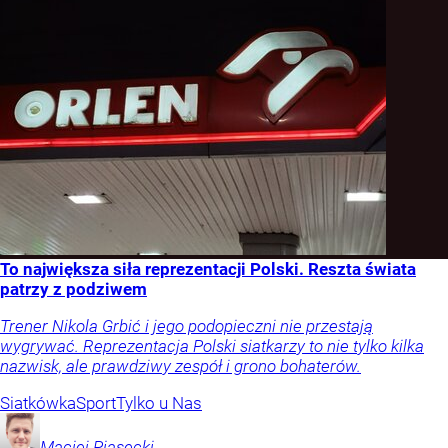
To największa siła reprezentacji Polski. Reszta świata
patrzy z podziwem
Trener Nikola Grbić i jego podopieczni nie przestają
wygrywać. Reprezentacja Polski siatkarzy to nie tylko kilka
nazwisk, ale prawdziwy zespół i grono bohaterów.
Siatkówka
Sport
Tylko u Nas
Maciej
Piasecki