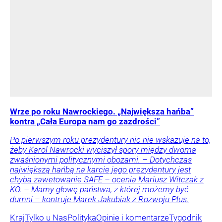
Wrze po roku Nawrockiego. „Największa hańba”
kontra „Cała Europa nam go zazdrości”
Po pierwszym roku prezydentury nic nie wskazuje na to,
żeby Karol Nawrocki wyciszył spory między dwoma
zwaśnionymi politycznymi obozami. – Dotychczas
największą hańbą na karcie jego prezydentury jest
chyba zawetowanie SAFE – ocenia Mariusz Witczak z
KO. – Mamy głowę państwa, z której możemy być
dumni – kontruje Marek Jakubiak z Rozwoju Plus.
Kraj
Tylko u Nas
Polityka
Opinie i komentarze
Tygodnik