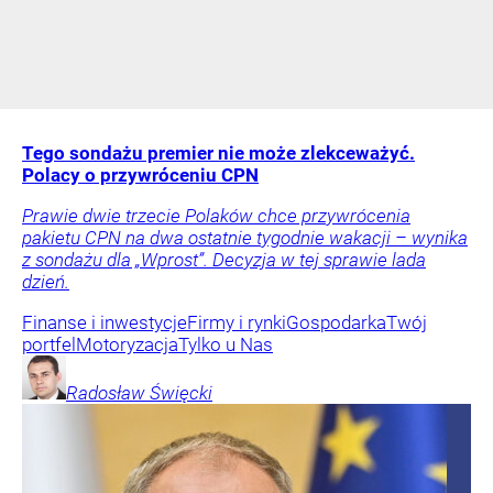
Tego sondażu premier nie może zlekceważyć.
Polacy o przywróceniu CPN
Prawie dwie trzecie Polaków chce przywrócenia
pakietu CPN na dwa ostatnie tygodnie wakacji – wynika
z sondażu dla „Wprost”. Decyzja w tej sprawie lada
dzień.
Finanse i inwestycje
Firmy i rynki
Gospodarka
Twój
portfel
Motoryzacja
Tylko u Nas
Radosław
Święcki