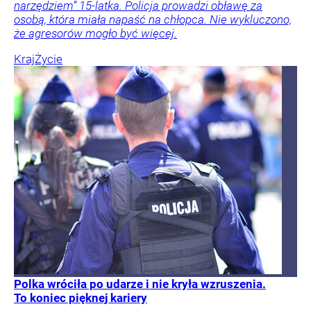
narzędziem” 15-latka. Policja prowadzi obławę za
osobą, która miała napaść na chłopca. Nie wykluczono,
że agresorów mogło być więcej.
Kraj
Życie
Polka wróciła po udarze i nie kryła wzruszenia.
To koniec pięknej kariery