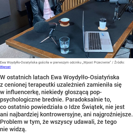
Ewa Woydyłło-Osiatyńska gościła w pierwszym odcinku „Wpost Przeciwnie”
/ Źródło:
Wprost
W ostatnich latach Ewa Woydyłło-Osiatyńska
z cenionej terapeutki uzależnień zamieniła się
w influencerkę, niekiedy głoszącą pop-
psychologiczne brednie. Paradoksalnie to,
co ostatnio powiedziała o Idze Świątek, nie jest
ani najbardziej kontrowersyjne, ani najgroźniejsze.
Problem w tym, że wszyscy udawali, że tego
nie widzą.