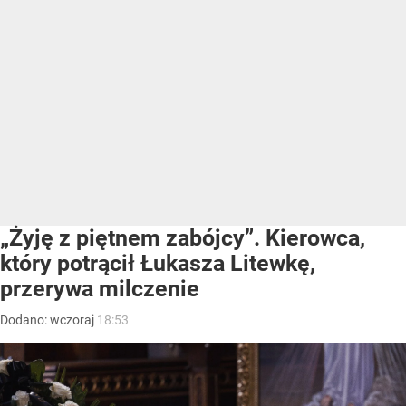
„Żyję z piętnem zabójcy”. Kierowca,
który potrącił Łukasza Litewkę,
przerywa milczenie
Dodano:
wczoraj
18:53