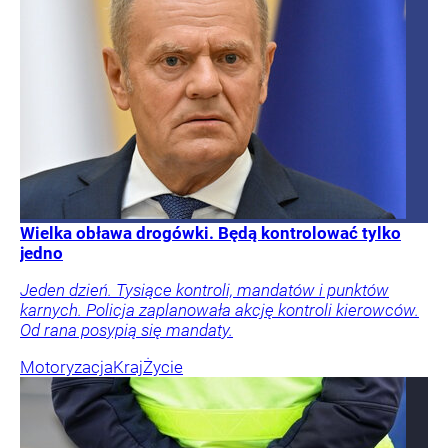
Wielka obława drogówki. Będą kontrolować tylko
jedno
Jeden dzień. Tysiące kontroli, mandatów i punktów
karnych. Policja zaplanowała akcję kontroli kierowców.
Od rana posypią się mandaty.
Motoryzacja
Kraj
Życie