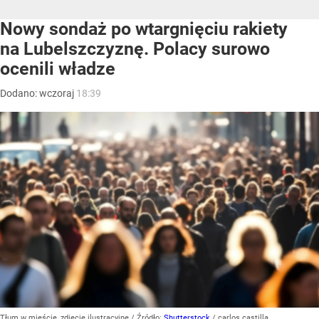
Nowy sondaż po wtargnięciu rakiety
na Lubelszczyznę. Polacy surowo
ocenili władze
Dodano:
wczoraj
18:39
Tłum w mieście, zdjęcie ilustracyjne
/ Źródło:
Shutterstock
/
carlos castilla