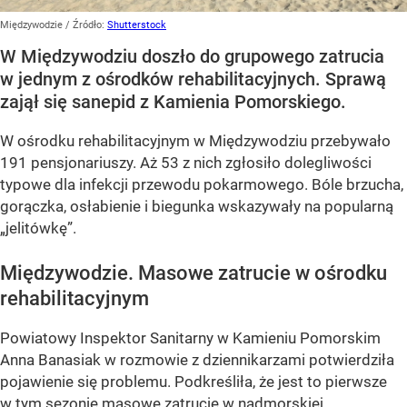
Międzywodzie
/ Źródło:
Shutterstock
W Międzywodziu doszło do grupowego zatrucia
w jednym z ośrodków rehabilitacyjnych. Sprawą
zajął się sanepid z Kamienia Pomorskiego.
W ośrodku rehabilitacyjnym w Międzywodziu przebywało
191 pensjonariuszy. Aż 53 z nich zgłosiło dolegliwości
typowe dla infekcji przewodu pokarmowego. Bóle brzucha,
gorączka, osłabienie i biegunka wskazywały na popularną
„jelitówkę”.
Międzywodzie. Masowe zatrucie w ośrodku
rehabilitacyjnym
Powiatowy Inspektor Sanitarny w Kamieniu Pomorskim
Anna Banasiak w rozmowie z dziennikarzami potwierdziła
pojawienie się problemu. Podkreśliła, że jest to pierwsze
w tym sezonie masowe zatrucie w nadmorskiej