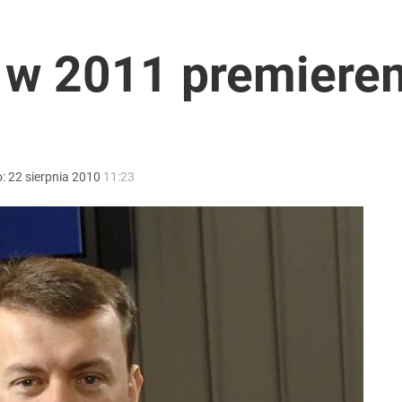
2030 roku?
 w 2011 premiere
ntra „Cała Europa nam go zazdrości”
o:
22
sierpnia
2010
11:23
temat działa na jego korzyść