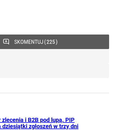
SKOMENTUJ
225
zlecenia i B2B pod lupą. PIP
 dziesiątki zgłoszeń w trzy dni