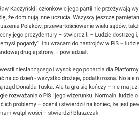
ław Kaczyński i członkowie jego partii nie przeżywają wy
yślę, że dominują inne uczucia. Wszyscy jeszcze pamiętam
ruszenie Polaków, przewartościowanie wielu sądów, takż
y jego prezydentury – stwierdził. – Ludzie dostrzegli, że
emysł pogardy". I tu wracam do nastrojów w PiS – ludzie 
ndowej drugiej strony – powiedział.
kwestii niesłabnącego i wysokiego poparcia dla Platform
ć na co dzień - wszystko drożeje, podatki rosną. No ale n
ą rząd Donalda Tuska. Ale ta gra się kończy – nie ma j
ągłe rozważania o PiS i jego wizerunku. Normalni ludzie o
ć ich problemy – ocenił i stwierdził na koniec, że jest 
mam wątpliwości – stwierdził Błaszczak.