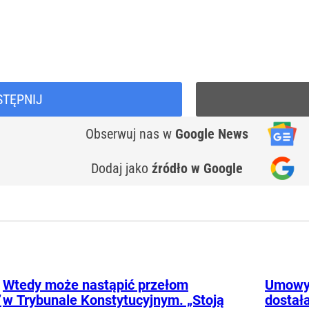
STĘPNIJ
Obserwuj nas
w
Google News
Dodaj jako
źródło w Google
Wtedy może nastąpić przełom
Umowy 
”
w Trybunale Konstytucyjnym. „Stoją
dostała