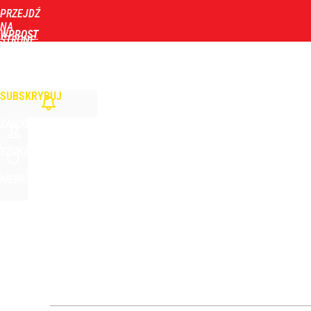
PRZEJDŹ
Udostępnij
225
Skomentuj
NA
WPROST
STRONĘ
GŁÓWNĄ
WIADOMOŚCI
POLITYKA
BIZNES
DOM
ZDROWIE
ROZRYWKA
TYGOD
Wtedy może nastąpić przełom w Trybunale Konstyt
SUBSKRYBUJ
dodaj
ZALOGUJ
Nawrocki ma szansę na drugą kadencję? Tak ocenil
SZUKAJ
MENU
7
Vistula x LOT: Elegancja w podróży. Premiera wspó
dodaj