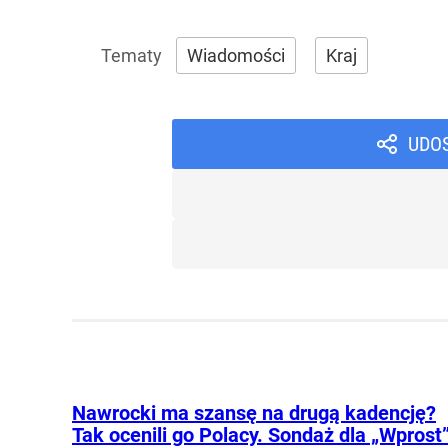
Wiadomości
Kraj
UDO
Nawrocki ma szansę na drugą kadencję?
Tak ocenili go Polacy. Sondaż dla „Wprost