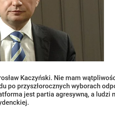
osław Kaczyński. Nie mam wątpliwości 
ządu po przyszłorocznych wyborach odp
atforma jest partia agresywną, a ludzi 
ydenckiej.