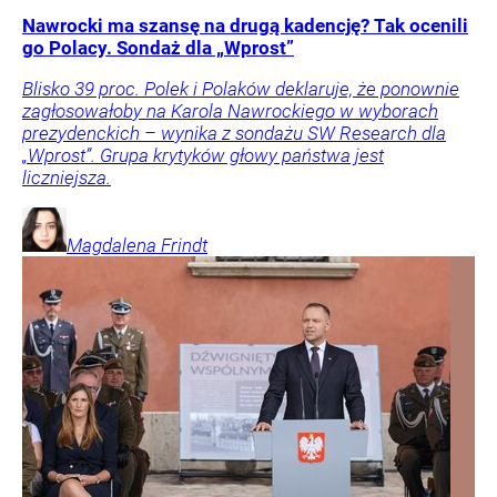
Nawrocki ma szansę na drugą kadencję? Tak ocenili
go Polacy. Sondaż dla „Wprost”
Blisko 39 proc. Polek i Polaków deklaruje, że ponownie
zagłosowałoby na Karola Nawrockiego w wyborach
prezydenckich – wynika z sondażu SW Research dla
„Wprost”. Grupa krytyków głowy państwa jest
liczniejsza.
Magdalena
Frindt