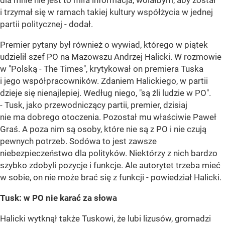
i trzymał się w ramach takiej kultury współżycia w jednej
partii politycznej - dodał.
Premier pytany był również o wywiad, którego w piątek
udzielił szef PO na Mazowszu Andrzej Halicki. W rozmowie
w "Polską - The Times", krytykował on premiera Tuska
i jego współpracowników. Zdaniem Halickiego, w partii
dzieje się nienajlepiej. Według niego, "są źli ludzie w PO".
- Tusk, jako przewodniczący partii, premier, dzisiaj
nie ma dobrego otoczenia. Pozostał mu właściwie Paweł
Graś. A poza nim są osoby, które nie są z PO i nie czują
pewnych potrzeb. Sodówa to jest zawsze
niebezpieczeństwo dla polityków. Niektórzy z nich bardzo
szybko zdobyli pozycje i funkcje. Ale autorytet trzeba mieć
w sobie, on nie może brać się z funkcji - powiedział Halicki.
Tusk: w PO nie karać za słowa
Halicki wytknął także Tuskowi, że lubi lizusów, gromadzi