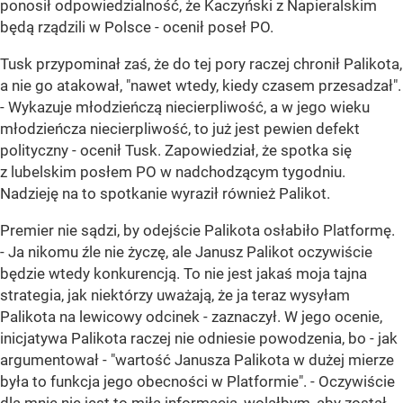
ponosił odpowiedzialność, że Kaczyński z Napieralskim
będą rządzili w Polsce - ocenił poseł PO.
Tusk przypominał zaś, że do tej pory raczej chronił Palikota,
a nie go atakował, "nawet wtedy, kiedy czasem przesadzał".
- Wykazuje młodzieńczą niecierpliwość, a w jego wieku
młodzieńcza niecierpliwość, to już jest pewien defekt
polityczny - ocenił Tusk. Zapowiedział, że spotka się
z lubelskim posłem PO w nadchodzącym tygodniu.
Nadzieję na to spotkanie wyraził również Palikot.
Premier nie sądzi, by odejście Palikota osłabiło Platformę.
- Ja nikomu źle nie życzę, ale Janusz Palikot oczywiście
będzie wtedy konkurencją. To nie jest jakaś moja tajna
strategia, jak niektórzy uważają, że ja teraz wysyłam
Palikota na lewicowy odcinek - zaznaczył. W jego ocenie,
inicjatywa Palikota raczej nie odniesie powodzenia, bo - jak
argumentował - "wartość Janusza Palikota w dużej mierze
była to funkcja jego obecności w Platformie". - Oczywiście
dla mnie nie jest to miła informacja, wolałbym, aby został