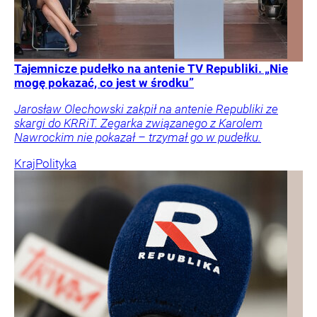
Tajemnicze pudełko na antenie TV Republiki. „Nie
mogę pokazać, co jest w środku”
Jarosław Olechowski zakpił na antenie Republiki ze
skargi do KRRiT. Zegarka związanego z Karolem
Nawrockim nie pokazał – trzymał go w pudełku.
Kraj
Polityka