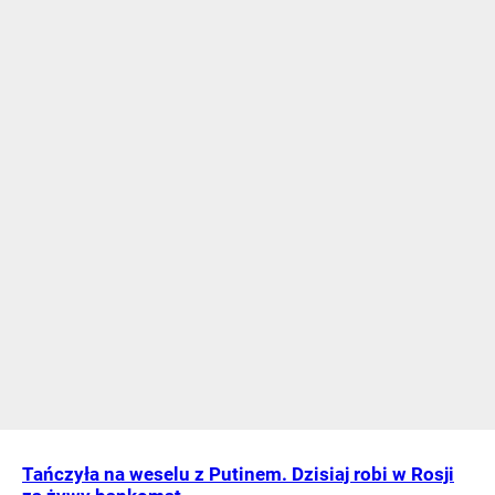
Tańczyła na weselu z Putinem. Dzisiaj robi w Rosji