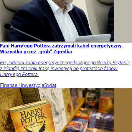
Fani Harry’ego Pottera zatrzymali kabel energetyczny.
Wszystko przez „grób” Zgredka
Projektanci kabla energetycznego łączącego Wielką Brytanię
z Irlandią zmienili trasę inwestycji po protestach fanów
Harry’ego Pottera.
Finanse i inwestycje
Świat