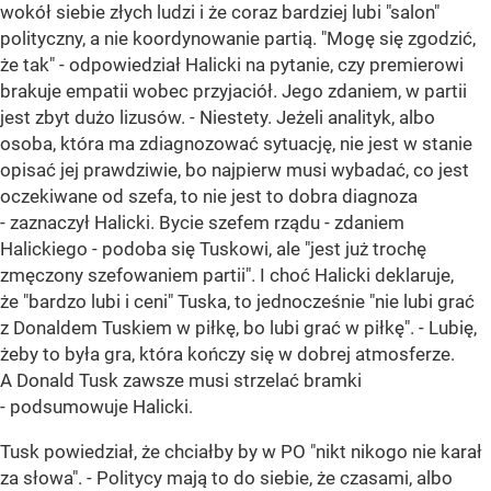
wokół siebie złych ludzi i że coraz bardziej lubi "salon"
polityczny, a nie koordynowanie partią. "Mogę się zgodzić,
że tak" - odpowiedział Halicki na pytanie, czy premierowi
brakuje empatii wobec przyjaciół. Jego zdaniem, w partii
jest zbyt dużo lizusów. - Niestety. Jeżeli analityk, albo
osoba, która ma zdiagnozować sytuację, nie jest w stanie
opisać jej prawdziwie, bo najpierw musi wybadać, co jest
oczekiwane od szefa, to nie jest to dobra diagnoza
- zaznaczył Halicki. Bycie szefem rządu - zdaniem
Halickiego - podoba się Tuskowi, ale "jest już trochę
zmęczony szefowaniem partii". I choć Halicki deklaruje,
że "bardzo lubi i ceni" Tuska, to jednocześnie "nie lubi grać
z Donaldem Tuskiem w piłkę, bo lubi grać w piłkę". - Lubię,
żeby to była gra, która kończy się w dobrej atmosferze.
A Donald Tusk zawsze musi strzelać bramki
- podsumowuje Halicki.
Tusk powiedział, że chciałby by w PO "nikt nikogo nie karał
za słowa". - Politycy mają to do siebie, że czasami, albo