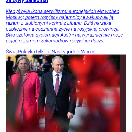
za żywy bankomat
Kiedyś była ikoną serwilizmu europejskich elit wobec
Moskwy, potem rosyjscy najemnicy ewakuowali ją
razem z ulubionymi końmi z Libanu. Dziś narzeka
publicznie na codzienne życie na rosyjskiej prowincji.
Była szefowa dyplomacji Austrii najwyraźniej nie może
pojąć rozumem zakamarków rosyjskiej duszy.
Świat
Polityka
Tylko u Nas
Tygodnik Wprost