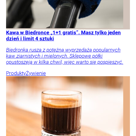
Kawa w Biedronce „1+1 gratis”. Masz tylko jeden
dzień i limit 4 sztuki
Biedronka rusza z potężną wyprzedażą popularnych
kaw ziarnistych i mielonych. Sklepowe półki
opustoszeją w kilka chwil, więc warto się pospieszyć.
Produkty
Żywienie