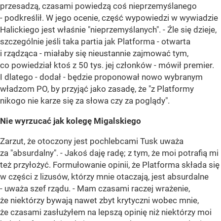
przesadzą, czasami powiedzą coś nieprzemyślanego
- podkreślił. W jego ocenie, część wypowiedzi w wywiadzie
Halickiego jest właśnie "nieprzemyślanych". - Źle się dzieje,
szczególnie jeśli taka partia jak Platforma - otwarta
i rządząca - miałaby się nieustannie zajmować tym,
co powiedział ktoś z 50 tys. jej członków - mówił premier.
I dlatego - dodał - będzie proponował nowo wybranym
władzom PO, by przyjąć jako zasadę, że "z Platformy
nikogo nie karze się za słowa czy za poglądy".
Nie wyrzucać jak kolegę Migalskiego
Zarzut, że otoczony jest pochlebcami Tusk uważa
za "absurdalny". - Jakoś daję radę; z tym, że moi potrafią mi
też przyłożyć. Formułowanie opinii, że Platforma składa się
w części z lizusów, którzy mnie otaczają, jest absurdalne
- uważa szef rządu. - Mam czasami raczej wrażenie,
że niektórzy bywają nawet zbyt krytyczni wobec mnie,
że czasami zasłużyłem na lepszą opinię niż niektórzy moi