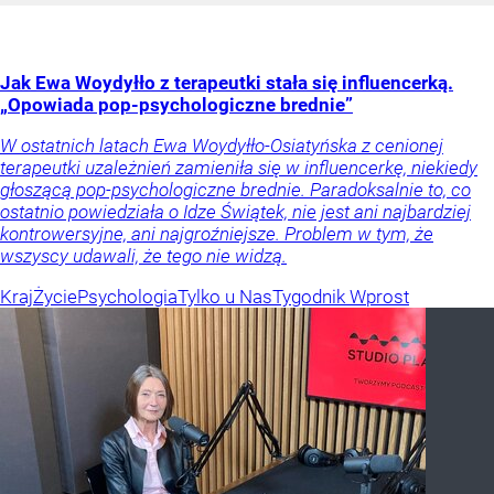
Jak Ewa Woydyłło z terapeutki stała się influencerką.
„Opowiada pop-psychologiczne brednie”
W ostatnich latach Ewa Woydyłło-Osiatyńska z cenionej
terapeutki uzależnień zamieniła się w influencerkę, niekiedy
głoszącą pop-psychologiczne brednie. Paradoksalnie to, co
ostatnio powiedziała o Idze Świątek, nie jest ani najbardziej
kontrowersyjne, ani najgroźniejsze. Problem w tym, że
wszyscy udawali, że tego nie widzą.
Kraj
Życie
Psychologia
Tylko u Nas
Tygodnik Wprost