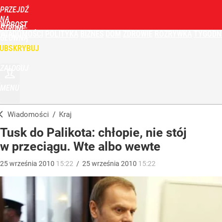
PRZEJDŹ
NA
WPROST
STRONĘ
WIADOMOŚCI
POLITYKA
BIZNES
DOM
ZDROWIE
ROZRYWKA
TYGODN
GŁÓWNĄ
UBSKRYBUJ
ZALOGUJ
MENU
Wiadomości
/
Kraj
Tusk do Palikota: chłopie, nie stój
w przeciągu. Wte albo wewte
25
września
2010
15:22
/
25
września
2010
15:22