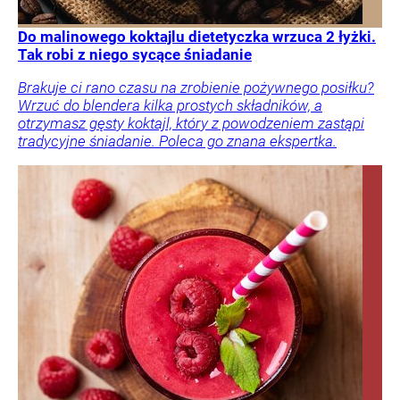
Do malinowego koktajlu dietetyczka wrzuca 2 łyżki.
Tak robi z niego sycące śniadanie
Brakuje ci rano czasu na zrobienie pożywnego posiłku?
Wrzuć do blendera kilka prostych składników, a
otrzymasz gęsty koktajl, który z powodzeniem zastąpi
tradycyjne śniadanie. Poleca go znana ekspertka.