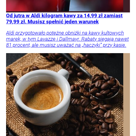
Od jutra w Aldi kilogram kawy za 14,99 zł zamiast
79,99 zł. Musisz spełnić jeden warunek
Aldi przygotowało potężne obniżki na kawy kultowych
marek, w tym Lavazzę i Dallmayr. Rabaty sięgają nawet
81 procent, ale musisz uważać na „haczyki” przy kasie.