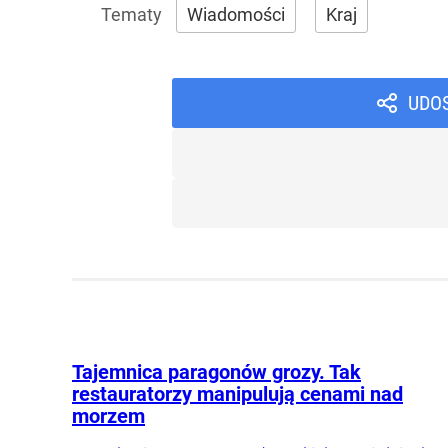
Wiadomości
Kraj
UDO
Tajemnica paragonów grozy. Tak
restauratorzy manipulują cenami nad
morzem