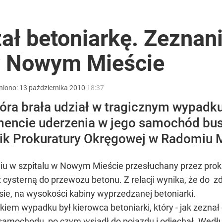
i mówią o politycznej grze
ał betoniarkę. Zeznan
 w Nowym Mieście
 Polaków zapytano o zakupy
niono:
13
października
2010
18:37
która brała udział w tragicznym wypa
omencie uderzenia w jego samochód bu
anipulują cenami nad morzem
nik Prokuratury Okręgowej w Radomiu 
iu w szpitalu w Nowym Mieście przesłuchany przez proku
cysterną do przewozu betonu. Z relacji wynika, że do z
sie, na wysokości kabiny wyprzedzanej betoniarki.
em wypadku był kierowca betoniarki, który - jak zeznał 
 samochodu, po czym wsiadł do pojazdu i odjechał. Według