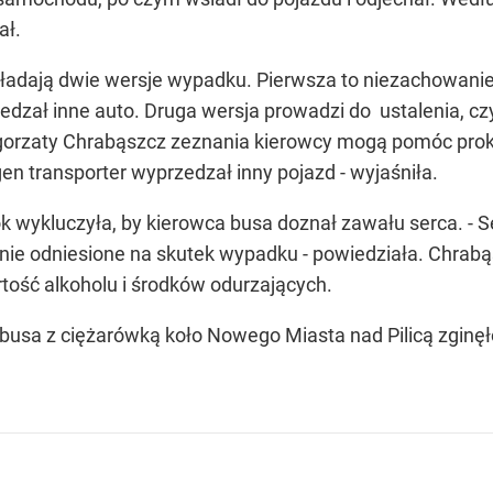
ał.
kładają dwie wersje wypadku. Pierwsza to niezachowani
edzał inne auto. Druga wersja prowadzi do ustalenia, c
orzaty Chrabąszcz zeznania kierowcy mogą pomóc prokur
en transporter wyprzedzał inny pojazd - wyjaśniła.
k wykluczyła, by kierowca busa doznał zawału serca. - 
e odniesione na skutek wypadku - powiedziała. Chrabąsz
tość alkoholu i środków odurzających.
usa z ciężarówką koło Nowego Miasta nad Pilicą zginęł