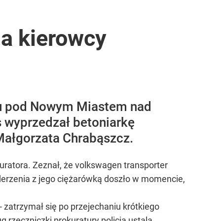
ia kierowcy
dku pod Nowym Miastem nad
s wyprzedzał betoniarkę
Małgorzata Chrabąszcz.
ratora. Zeznał, że volkswagen transporter
derzenia z jego ciężarówką doszło w momencie,
- zatrzymał się po przejechaniu krótkiego
 rzeczniczki prokuratury policja ustala,