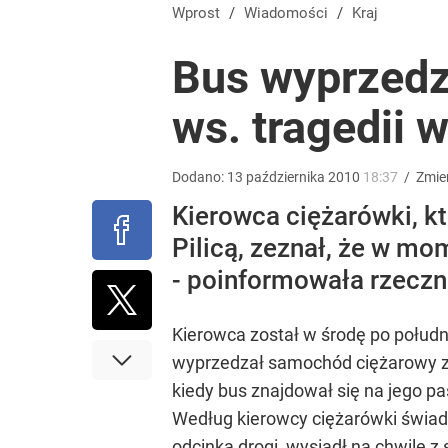
Taki plan ma dotyczyć Hołowni. Miller i Komorowsk
Wprost
/
Wiadomości
/
Kraj
Bus wyprzedz
3
ws. tragedii
Temu, Shein i AliExpress już nie takie atrakcyjne.
Dodano:
13
października
2010
18:37
/
Zmie
dodaj
Kierowca ciężarówki, 
Pilicą, zeznał, że w m
Tajemnica paragonów grozy. Tak restauratorzy m
- poinformowała rzecz
4
Kierowca został w środę po połudn
wyprzedzał samochód ciężarowy z 
kiedy bus znajdował się na jego pa
Według kierowcy ciężarówki świadki
odcinka drogi, wysiadł na chwilę z