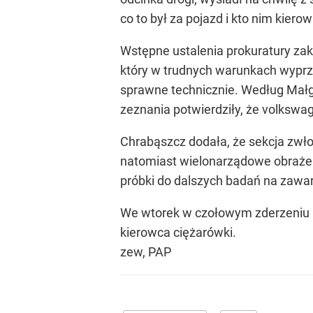
co to był za pojazd i kto nim kierow
Wstępne ustalenia prokuratury za
który w trudnych warunkach wyprz
sprawne technicznie. Według Małg
zeznania potwierdziły, że volkswag
Chrabąszcz dodała, że sekcja zwło
natomiast wielonarządowe obrażeni
próbki do dalszych badań na zawar
We wtorek w czołowym zderzeniu b
kierowca ciężarówki.
zew, PAP