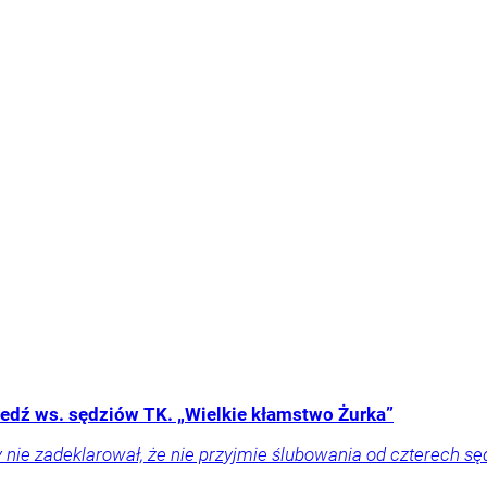
edź ws. sędziów TK. „Wielkie kłamstwo Żurka”
 nie zadeklarował, że nie przyjmie ślubowania od czterech sęd