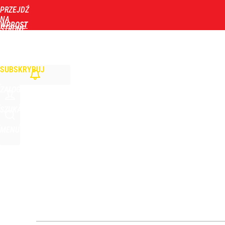
PRZEJDŹ
Udostępnij
2
Skomentuj
NA
WPROST
STRONĘ
GŁÓWNĄ
WIADOMOŚCI
POLITYKA
BIZNES
DOM
ZDROWIE
ROZRYWKA
TYGOD
Stanowski przemawiał u Nawrockiego. Giertych: „W
SUBSKRYBUJ
2
ZALOGUJ
Pomysł PiS skonfrontowany z rzeczywistością. Ty
SZUKAJ
MENU
2
Tym będzie można się objadać w Pałacu Prezydenc
1