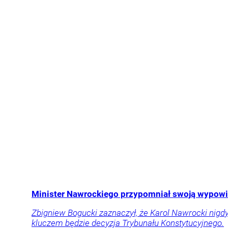
Minister Nawrockiego przypomniał swoją wypowi
Zbigniew Bogucki zaznaczył, że Karol Nawrocki nigdy
kluczem będzie decyzja Trybunału Konstytucyjnego.