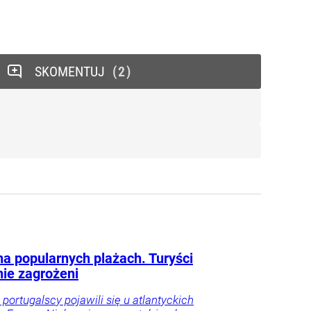
SKOMENTUJ
2
na popularnych plażach. Turyści
ie zagrożeni
 portugalscy pojawili się u atlantyckich