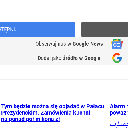
STĘPNIJ
Obserwuj nas
w
Google News
Dodaj jako
źródło w Google
Tym będzie można się objadać w Pałacu
Alarm 
Prezydenckim. Zamówienia kuchni
poważn
na ponad pół miliona zł
Żeglarze