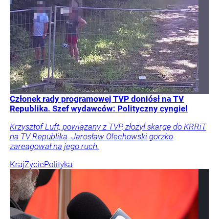
Członek rady programowej TVP doniósł na TV
Republika. Szef wydawców: Polityczny cyngiel
Krzysztof Luft, powiązany z TVP, złożył skargę do KRRiT
na TV Republika. Jarosław Olechowski gorzko
zareagował na jego ruch.
Kraj
Życie
Polityka