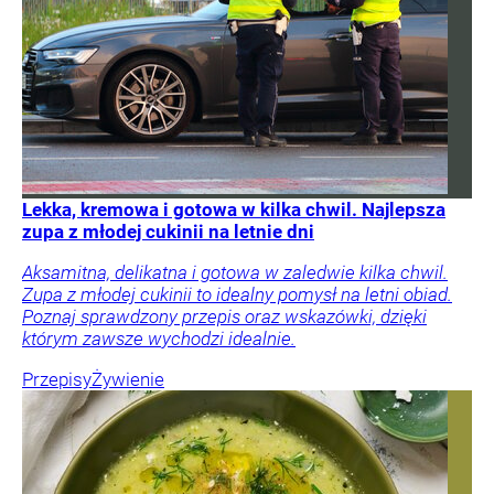
Lekka, kremowa i gotowa w kilka chwil. Najlepsza
zupa z młodej cukinii na letnie dni
Aksamitna, delikatna i gotowa w zaledwie kilka chwil.
Zupa z młodej cukinii to idealny pomysł na letni obiad.
Poznaj sprawdzony przepis oraz wskazówki, dzięki
którym zawsze wychodzi idealnie.
Przepisy
Żywienie