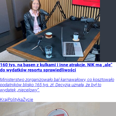
160 tys. na basen z kulkami i inne atrakcje. NIK ma „ale”
do wydatków resortu sprawiedliwości
Ministerstwo zorganizowało bal karnawałowy, co kosztowało
podatników blisko 165 tys. zł. Decyzja uznała, że był to
wydatek „niecelowy”.
Kraj
Polityka
Życie