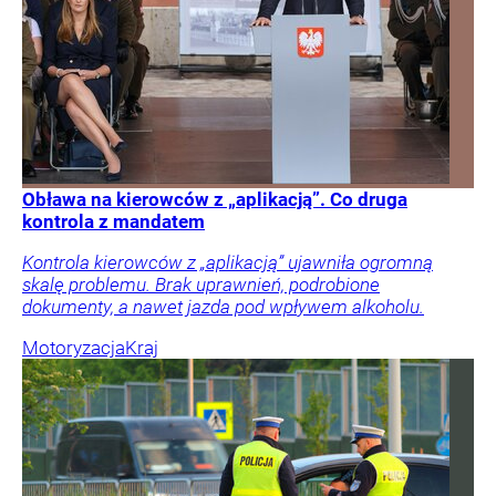
Obława na kierowców z „aplikacją”. Co druga
kontrola z mandatem
Kontrola kierowców z „aplikacją” ujawniła ogromną
skalę problemu. Brak uprawnień, podrobione
dokumenty, a nawet jazda pod wpływem alkoholu.
Motoryzacja
Kraj