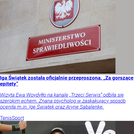
Iga Świątek została oficjalnie przeproszona. „Za gorszące
epitety”
Wizyta Ewa Woydyłło na kanale „Trzeci Serwis” odbiła się
szerokim echem. Znana psycholog w zaskakujący sposób
oceniła m.in. Igę Świątek oraz Arynę Sabalenkę.
Tenis
Sport