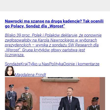
Nawrocki ma szansę na drugą kadencję? Tak ocenili
go Polacy. Sondaż dla „Wprost”
Blisko 39 proc. Polek i Polaków deklaruje, że ponownie
zagłosowałoby na Karola Nawrockiego w wyborach
prezydenckich – wynika z sondażu SW Research dla
„Wprost”. Grupa krytyków głowy państwa jest
liczniejsza.
Sondaże
Kraj
Tylko u Nas
Polityka
Opinie i komentarze
Magdalena
Frindt