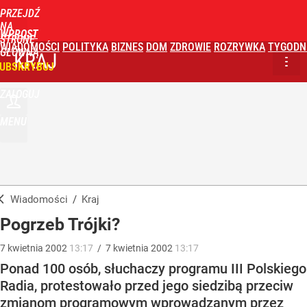
PRZEJDŹ
NA
WPROST
STRONĘ
WIADOMOŚCI
POLITYKA
BIZNES
DOM
ZDROWIE
ROZRYWKA
TYGODN
GŁÓWNĄ
KRAJ
UBSKRYBUJ
ZALOGUJ
MENU
Wiadomości
/
Kraj
Pogrzeb Trójki?
7
kwietnia
2002
13:17
/
7
kwietnia
2002
13:17
Ponad 100 osób, słuchaczy programu III Polskiego
Radia, protestowało przed jego siedzibą przeciw
zmianom programowym wprowadzanym przez