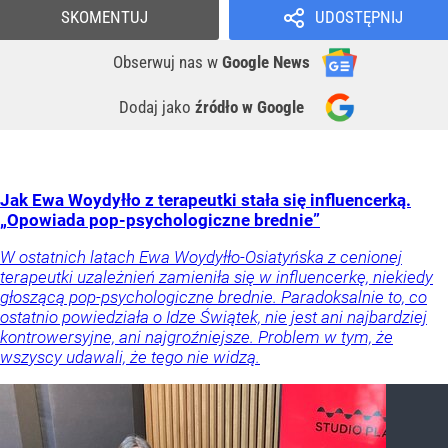
SKOMENTUJ
UDOSTĘPNIJ
Obserwuj nas
w
Google News
Dodaj jako
źródło w Google
Jak Ewa Woydyłło z terapeutki stała się influencerką.
„Opowiada pop-psychologiczne brednie”
W ostatnich latach Ewa Woydyłło-Osiatyńska z cenionej
terapeutki uzależnień zamieniła się w influencerkę, niekiedy
głoszącą pop-psychologiczne brednie. Paradoksalnie to, co
ostatnio powiedziała o Idze Świątek, nie jest ani najbardziej
kontrowersyjne, ani najgroźniejsze. Problem w tym, że
wszyscy udawali, że tego nie widzą.