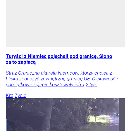
Turyści z Niemiec pojechali pod granicę. Słono
za to zapłacą
Straż Graniczna ukarała Niemców, którzy chcieli z
bliska zobaczyć zewnętrzną granicę UE. Ciekawość i
pamiątkowe zdjęcie kosztowały ich 1,2 tys.
Kraj
Życie