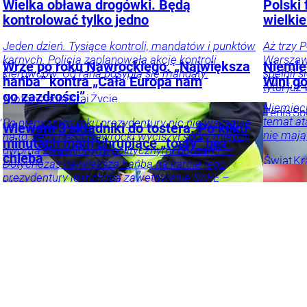
Wielka obława drogówki. Będą
Polski 
kontrolować tylko jedno
wielkie
Jeden dzień. Tysiące kontroli, mandatów i punktów
Aż trzy 
karnych. Policja zaplanowała akcję kontroli
Warszawi
Wrze po roku Nawrockiego. „Największa
Niemie
kierowców. Od rana posypią się mandaty.
spełnił 
hańba” kontra „Cała Europa nam
Wini g
tytuł już
go zazdrości”
Motoryzacja
Kraj
Życie
Niemieck
Tenis
Sp
,
temat at
Po pierwszym roku prezydentury nic nie wskazuje
Wlewam 3 składniki do tostera. Po kilku
nie mają
na to, żeby Karol Nawrocki wyciszył spory między
minutach mam chrupiące „tosty” bez
dwoma zwaśnionymi politycznymi obozami. –
chleba
Świat
Kr
Dotychczas największą hańbą na karcie jego
i
prezydentury jest chyba zawetowanie SAFE –
Masz ochotę na chrupiące pieczywo, ale
komenta
ocenia Mariusz Witczak z KO. – Mamy głowę
ograniczasz węglowodany? Zrób te wyjątkowe tosty,
państwa, z której możemy być dumni – kontruje
które w smaku do złudzenia przypominają
Marek Jakubiak z Rozwoju Plus.
tradycyjne. Wystarczą trzy proste składniki, by na
talerzu wylądowała pyszna, sycąca przekąska, która
Kraj
Tylko u
nie obciąża żołądka.
Magdalena
Frindt
Nas
Polityka
Opinie
i komentarze
Przepisy
Produkty
Żywienie