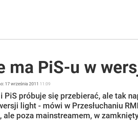
2030 roku?
ntra „Cała Europa nam go zazdrości”
e ma PiS-u w wersj
puje płyn do płukania
no:
17
września
2011
11:09
 PiS próbuje się przebierać, ale tak n
wersji light - mówi w Przesłuchaniu RM
, ale poza mainstreamem, w zamkniętyc