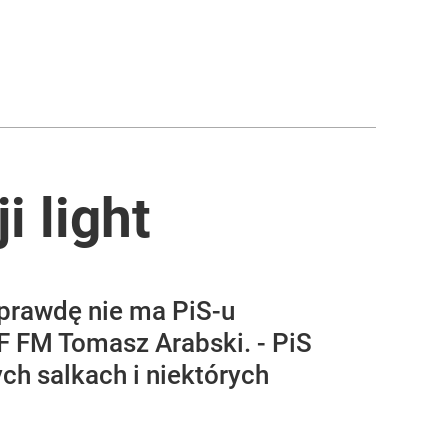
i light
aprawdę nie ma PiS-u
F FM Tomasz Arabski. - PiS
h salkach i niektórych