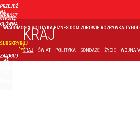
PRZEJDŹ
Udostępnij
0
Skomentuj
NA
WPROST
STRONĘ
GŁÓWNĄ
WIADOMOŚCI
POLITYKA
BIZNES
DOM
ZDROWIE
ROZRYWKA
TYGOD
Wielka obława drogówki. Będą kontrolować tylko 
KRAJ
SUBSKRYBUJ
dodaj
KRAJ
ŚWIAT
POLITYKA
SONDAŻE
ŻYCIE
WOJNA W
ZALOGUJ
Jak Ewa Woydyłło z terapeutki stała się influence
SZUKAJ
MENU
1
Niemiecka prasa uderza w Nawrockiego. Wini go z
16