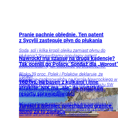
Pranie pachnie obłędnie. Ten patent
z Sycylii zastępuje płyn do płukania
Soda, sól i kilka kropli olejku zamiast płynu do
płukania? Sprawdzamy popularny patent
Nawrocki ma szansę na drugą kadencję?
przypisywany sycylijskim gospodyniom i
Tak ocenili go Polacy. Sondaż dla „Wprost
podpowiadamy, jak stosować go bezpiecznie.
Blisko 39 proc. Polek i Polaków deklaruje, że
Porady
ponownie zagłosowałoby na Karola Nawrockiego w
Magda
domowe
Życie
160 tys. na basen z kulkami i inne
wyborach prezydenckich – wynika z sondażu SW
Grefkowicz
atrakcje. NIK ma „ale” do wydatków
Research dla „Wprost”. Grupa krytyków głowy
resortu sprawiedliwości
państwa jest liczniejsza.
Ministerstwo zorganizowało bal karnawałowy, co
Sondaże
Kraj
Tylko
Turyści z Niemiec pojechali pod granicę.
Magdalena
kosztowało podatników blisko 165 tys. zł. Decyzja
Frindt
u
Słono za to zapłacą
uznała, że był to wydatek „niecelowy”.
Nas
Polityka
Opinie