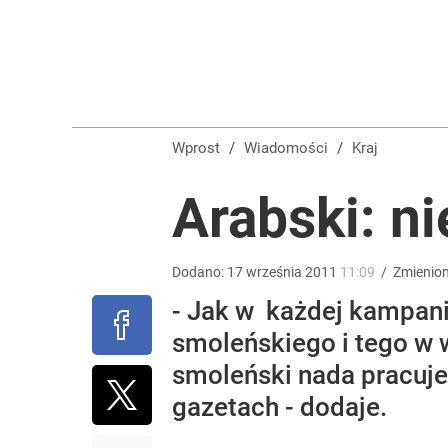
Farmacja: wzrost pod presją. co czeka branżę do 
dodaj
Wrze po roku Nawrockiego. „Największa hańba” ko
Wprost
/
Wiadomości
/
Kraj
16
Arabski: ni
Pranie pachnie obłędnie. Ten patent z Sycylii zastę
Dodano:
17
września
2011
11:09
/
Zmienio
- Jak w każdej kampanii
dodaj
smoleńskiego i tego w 
smoleński nada pracuje
gazetach - dodaje.