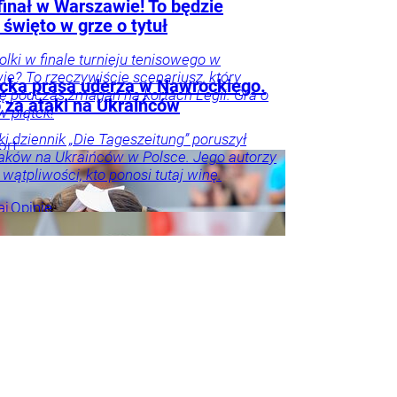
finał w Warszawie! To będzie
 święto w grze o tytuł
Polki w finale turnieju tenisowego w
e? To rzeczywiście scenariusz, który
cka prasa uderza w Nawrockiego.
się podczas zmagań na kortach Legii. Gra o
o za ataki na Ukraińców
 w piątek!
i dziennik „Die Tageszeitung” poruszył
ort
aków na Ukraińców w Polsce. Jego autorzy
 wątpliwości, kto ponosi tutaj winę.
aj
Opinie
rze
Życie