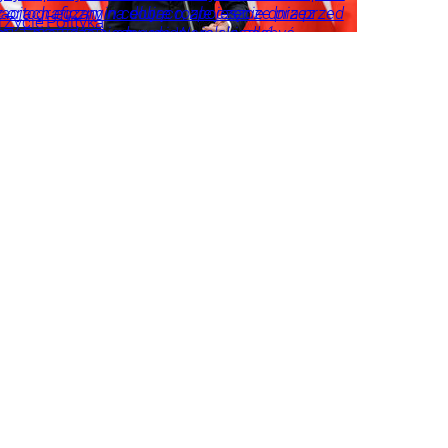
ZAPISZ SIĘ
uacjach egzamin celująco, ale jeszcze przez
z ortograficzny na dobre rozpoczęcie dnia przed
j
Życie
Polityka
ś czas będzie niedoceniony, jak kiedyś
i. Sprawdźcie, czy uda Wam się zdobyć
ksander Kwaśniewski, a po latach się to zmieniło
plet punktów.
łumaczy były rzecznik Andrzeja Dudy.
kacja
Kraj
Życie
ityka
Tylko u
ieszka
s
słuchowska