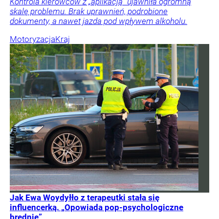
Kontrola kierowców z „aplikacją” ujawniła ogromną
skalę problemu. Brak uprawnień, podrobione
dokumenty, a nawet jazda pod wpływem alkoholu.
Motoryzacja
Kraj
Jak Ewa Woydyłło z terapeutki stała się
influencerką. „Opowiada pop-psychologiczne
brednie”