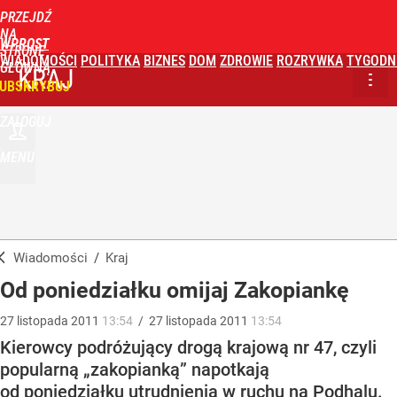
PRZEJDŹ
NA
WPROST
STRONĘ
WIADOMOŚCI
POLITYKA
BIZNES
DOM
ZDROWIE
ROZRYWKA
TYGODN
GŁÓWNĄ
KRAJ
UBSKRYBUJ
ZALOGUJ
MENU
Wiadomości
/
Kraj
Od poniedziałku omijaj Zakopiankę
27
listopada
2011
13:54
/
27
listopada
2011
13:54
Kierowcy podróżujący drogą krajową nr 47, czyli
popularną „zakopianką” napotkają
od poniedziałku utrudnienia w ruchu na Podhalu.