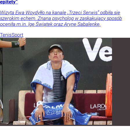
epitety”
Wizyta Ewa Woydyłło na kanale „Trzeci Serwis” odbiła się
szerokim echem. Znana psycholog w zaskakujący sposób
oceniła m.in. Igę Świątek oraz Arynę Sabalenkę.
Tenis
Sport