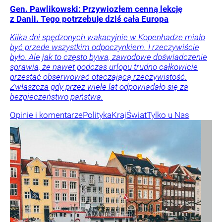
Gen. Pawlikowski: Przywiozłem cenną lekcję
z Danii. Tego potrzebuje dziś cała Europa
Kilka dni spędzonych wakacyjnie w Kopenhadze miało
być przede wszystkim odpoczynkiem. I rzeczywiście
było. Ale jak to często bywa, zawodowe doświadczenie
sprawia, że nawet podczas urlopu trudno całkowicie
przestać obserwować otaczającą rzeczywistość.
Zwłaszcza gdy przez wiele lat odpowiadało się za
bezpieczeństwo państwa.
Opinie i komentarze
Polityka
Kraj
Świat
Tylko u Nas