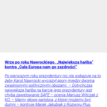
Wrze po roku Nawrockiego. „Największa hańba”
kontra „Cała Europa nam go zazdrości”
Po pierwszym roku prezydentury nic nie wskazuje na to,
żeby Karol Nawrocki wyciszył spory między dwoma
zwaśnionymi politycznymi obozami. – Dotychczas
największą hańbą na karcie jego prezydentury jest
chyba zawetowanie SAFE – ocenia Mariusz Witczak z
KO. – Mamy głowę państwa, z której możemy być
dumni – kontruje Marek Jakubiak z Rozwoju Plus.