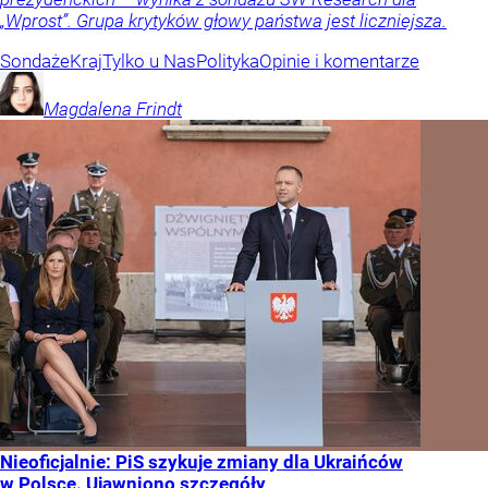
„Wprost”. Grupa krytyków głowy państwa jest liczniejsza.
Sondaże
Kraj
Tylko u Nas
Polityka
Opinie i komentarze
Magdalena
Frindt
Nieoficjalnie: PiS szykuje zmiany dla Ukraińców
w Polsce. Ujawniono szczegóły