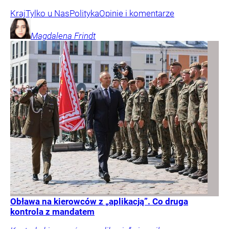
Kraj
Tylko u Nas
Polityka
Opinie i komentarze
Magdalena
Frindt
Obława na kierowców z „aplikacją”. Co druga
kontrola z mandatem