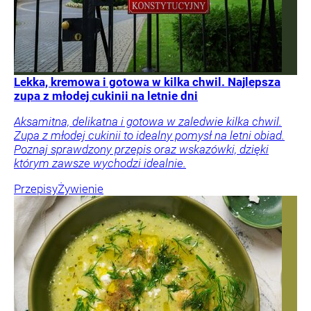
Lekka, kremowa i gotowa w kilka chwil. Najlepsza
zupa z młodej cukinii na letnie dni
Aksamitna, delikatna i gotowa w zaledwie kilka chwil.
Zupa z młodej cukinii to idealny pomysł na letni obiad.
Poznaj sprawdzony przepis oraz wskazówki, dzięki
którym zawsze wychodzi idealnie.
Przepisy
Żywienie