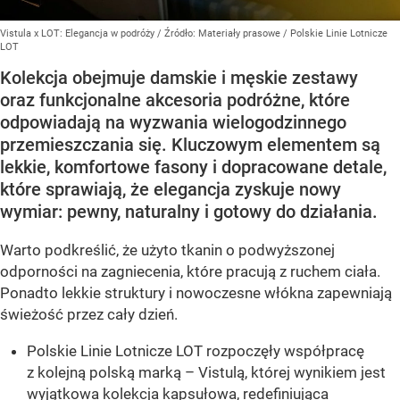
Vistula x LOT: Elegancja w podróży
/ Źródło:
Materiały prasowe
/
Polskie Linie Lotnicze
LOT
Kolekcja obejmuje damskie i męskie zestawy
oraz funkcjonalne akcesoria podróżne, które
odpowiadają na wyzwania wielogodzinnego
przemieszczania się. Kluczowym elementem są
lekkie, komfortowe fasony i dopracowane detale,
które sprawiają, że elegancja zyskuje nowy
wymiar: pewny, naturalny i gotowy do działania.
Warto podkreślić, że użyto tkanin o podwyższonej
odporności na zagniecenia, które pracują z ruchem ciała.
Ponadto lekkie struktury i nowoczesne włókna zapewniają
świeżość przez cały dzień.
Polskie Linie Lotnicze LOT rozpoczęły współpracę
z kolejną polską marką – Vistulą, której wynikiem jest
wyjątkowa kolekcja kapsułowa, redefiniująca