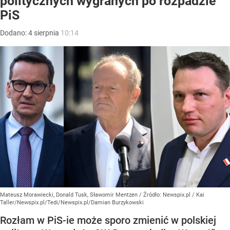
politycznych wygranych po rozpadzie
PiS
Dodano:
4
sierpnia
10:14
Mateusz Morawiecki, Donald Tusk, Sławomir Mentzen
/ Źródło:
Newspix.pl
/
Kai
Taller/Newspix.pl/Tedi/Newspix.pl/Damian Burzykowski
Rozłam w PiS-ie może sporo zmienić w polskiej