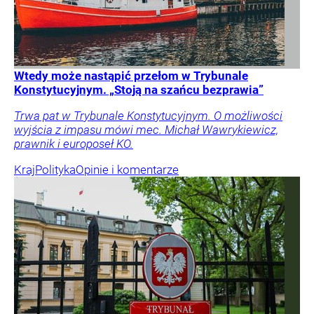
Wtedy może nastąpić przełom w Trybunale
Konstytucyjnym. „Stoją na szańcu bezprawia”
Trwa pat w Trybunale Konstytucyjnym. O możliwości
wyjścia z impasu mówi mec. Michał Wawrykiewicz,
prawnik i europoseł KO.
Kraj
Polityka
Opinie i komentarze