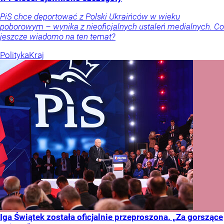
PiS chce deportować z Polski Ukraińców w wieku
poborowym – wynika z nieoficjalnych ustaleń medialnych. Co
jeszcze wiadomo na ten temat?
Polityka
Kraj
Iga Świątek została oficjalnie przeproszona. „Za gorszące