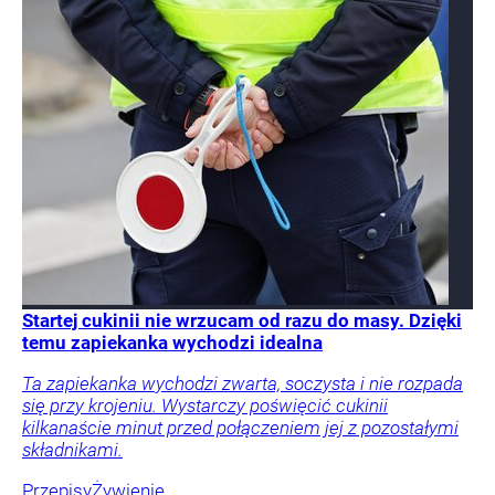
Startej cukinii nie wrzucam od razu do masy. Dzięki
temu zapiekanka wychodzi idealna
Ta zapiekanka wychodzi zwarta, soczysta i nie rozpada
się przy krojeniu. Wystarczy poświęcić cukinii
kilkanaście minut przed połączeniem jej z pozostałymi
składnikami.
Przepisy
Żywienie