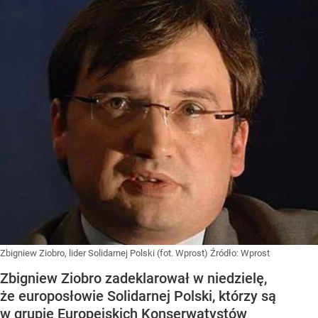
Zbigniew Ziobro, lider Solidarnej Polski (fot. Wprost)
Źródło:
Wprost
Zbigniew Ziobro zadeklarował w niedzielę,
że europosłowie Solidarnej Polski, którzy są
w grupie Europejskich Konserwatystów