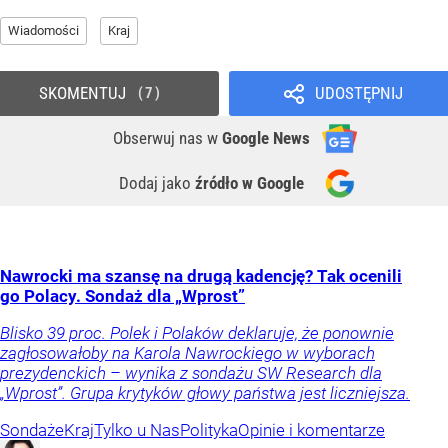
Wiadomości
Kraj
SKOMENTUJ
UDOSTĘPNIJ
7
Obserwuj nas
w
Google News
Dodaj jako
źródło w Google
Nawrocki ma szansę na drugą kadencję? Tak ocenili
go Polacy. Sondaż dla „Wprost”
Blisko 39 proc. Polek i Polaków deklaruje, że ponownie
zagłosowałoby na Karola Nawrockiego w wyborach
prezydenckich – wynika z sondażu SW Research dla
„Wprost”. Grupa krytyków głowy państwa jest liczniejsza.
Sondaże
Kraj
Tylko u Nas
Polityka
Opinie i komentarze