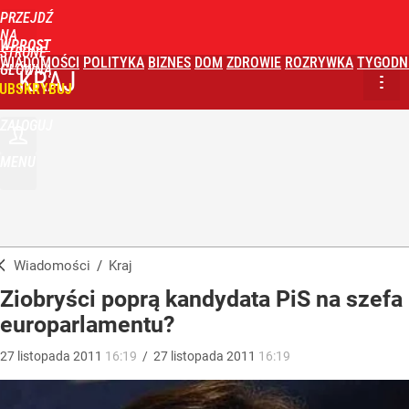
PRZEJDŹ
NA
WPROST
STRONĘ
WIADOMOŚCI
POLITYKA
BIZNES
DOM
ZDROWIE
ROZRYWKA
TYGODN
GŁÓWNĄ
KRAJ
UBSKRYBUJ
ZALOGUJ
MENU
Wiadomości
/
Kraj
Ziobryści poprą kandydata PiS na szefa
europarlamentu?
27
listopada
2011
16:19
/
27
listopada
2011
16:19