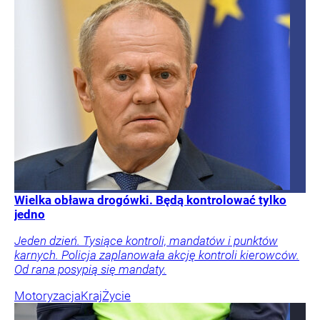
Wielka obława drogówki. Będą kontrolować tylko
jedno
Jeden dzień. Tysiące kontroli, mandatów i punktów
karnych. Policja zaplanowała akcję kontroli kierowców.
Od rana posypią się mandaty.
Motoryzacja
Kraj
Życie