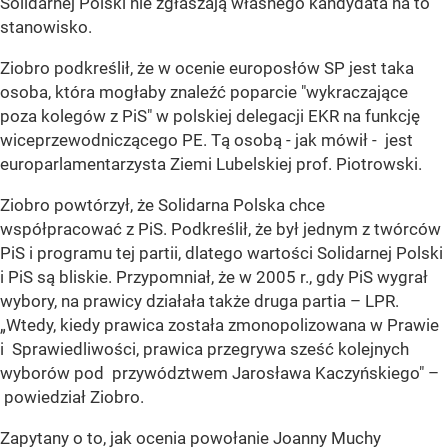
Solidarnej Polski nie zgłaszają własnego kandydata na to
stanowisko.
Ziobro podkreślił, że w ocenie europosłów SP jest taka
osoba, która mogłaby znaleźć poparcie "wykraczające
poza kolegów z PiS" w polskiej delegacji EKR na funkcję
wiceprzewodniczącego PE. Tą osobą - jak mówił - jest
europarlamentarzysta Ziemi Lubelskiej prof. Piotrowski.
Ziobro powtórzył, że Solidarna Polska chce
współpracować z PiS. Podkreślił, że był jednym z twórców
PiS i programu tej partii, dlatego wartości Solidarnej Polski
i PiS są bliskie. Przypomniał, że w 2005 r., gdy PiS wygrał
wybory, na prawicy działała także druga partia – LPR.
„Wtedy, kiedy prawica została zmonopolizowana w Prawie
i Sprawiedliwości, prawica przegrywa sześć kolejnych
wyborów pod przywództwem Jarosława Kaczyńskiego" –
powiedział Ziobro.
Zapytany o to, jak ocenia powołanie Joanny Muchy