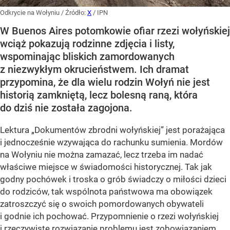
Odkrycie na Wołyniu
/ Źródło:
X
/
IPN
W Buenos Aires potomkowie ofiar rzezi wołyńskiej
wciąż pokazują rodzinne zdjęcia i listy,
wspominając bliskich zamordowanych
z niezwykłym okrucieństwem. Ich dramat
przypomina, że dla wielu rodzin Wołyń nie jest
historią zamkniętą, lecz bolesną raną, która
do dziś nie została zagojona.
Lektura „Dokumentów zbrodni wołyńskiej” jest porażająca
i jednocześnie wzywająca do rachunku sumienia. Mordów
na Wołyniu nie można zamazać, lecz trzeba im nadać
właściwe miejsce w świadomości historycznej. Tak jak
godny pochówek i troska o grób świadczy o miłości dzieci
do rodziców, tak wspólnota państwowa ma obowiązek
zatroszczyć się o swoich pomordowanych obywateli
i godnie ich pochować. Przypomnienie o rzezi wołyńskiej
i rzeczywiste rozwiązanie problemu jest zobowiązaniem