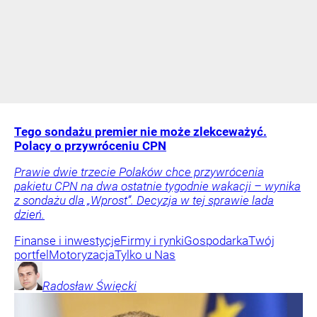
Tego sondażu premier nie może zlekceważyć.
Polacy o przywróceniu CPN
Prawie dwie trzecie Polaków chce przywrócenia
pakietu CPN na dwa ostatnie tygodnie wakacji – wynika
z sondażu dla „Wprost”. Decyzja w tej sprawie lada
dzień.
Finanse i inwestycje
Firmy i rynki
Gospodarka
Twój
portfel
Motoryzacja
Tylko u Nas
Radosław
Święcki