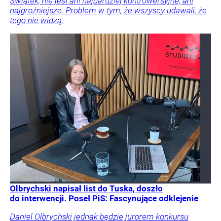
Świątek, nie jest ani najbardziej kontrowersyjne, ani
najgroźniejsze. Problem w tym, że wszyscy udawali, że
tego nie widzą.
Olbrychski napisał list do Tuska, doszło
do interwencji. Poseł PiS: Fascynujące odklejenie
Daniel Olbrychski jednak będzie jurorem konkursu