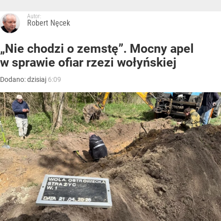
Autor:
Robert Nęcek
„Nie chodzi o zemstę”. Mocny apel
w sprawie ofiar rzezi wołyńskiej
Dodano:
dzisiaj
6:09