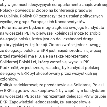
aby w gremiach decyzyjnych europarlamentu znajdowali się
Polacy - powiedział Ziobro na konferencji prasowej
w Lublinie. Polityk SP zaznaczył, że z ustaleń politycznych
wynika, że grupa Europejskich Konserwatystów
i Reformatorów będzie mogła zgłosić swojego kandydata
na wiceszefa PE i w pierwszej kolejności może to zrobić
delegacja polska, która jest co do liczebności druga
po brytyjskiej w tej frakcji. Ziobro zwrócił jednak uwagę,
że delegacja polska w EKR jest niejednorodna: najwięcej
przedstawicieli ma PiS, ale są także reprezentanci
Solidarnej Polski i ci, którzy wcześniej wyszli z PiS.
Podkreślił, że jest rzeczą zasadną, by kandydat polskiej
delegacji w EKR był akceptowany przez wszystkich jej
członków.
Polityk zadeklarował, że przedstawiciele Solidarnej Polski
w EKR są gotowi zaakceptować, by wspólnym kandydatem
na wiceszefa PE został reprezentant delegacji PiS w grupie
EKR. Zapowiedział jednocześnie, że europosłowie