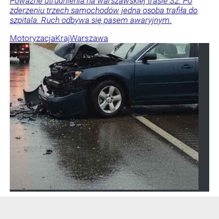
Poważne utrudnienia na warszawskiej trasie S2. Po
zderzeniu trzech samochodów jedna osoba trafiła do
szpitala. Ruch odbywa się pasem awaryjnym.
Motoryzacja
Kraj
Warszawa