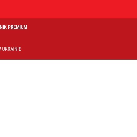
NIK
PREMIUM
i go Polacy. Sondaż dla „Wprost”
 UKRAINIE
2030 roku?