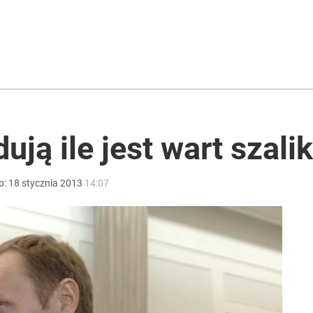
ter ujawnił powód
ntra „Cała Europa nam go zazdrości”
ują ile jest wart szali
uska ma własny komitet
o:
18
stycznia
2013
14:07