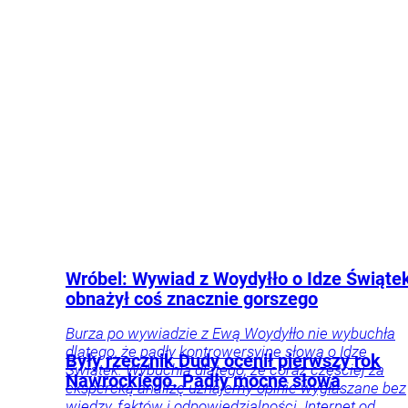
powód tej decyzji.
Polityka
Kraj
Wróbel: Wywiad z Woydyłło o Idze Świąte
obnażył coś znacznie gorszego
Burza po wywiadzie z Ewą Woydyłło nie wybuchła
dlatego, że padły kontrowersyjne słowa o Idze
Były rzecznik Dudy ocenił pierwszy rok
Świątek. Wybuchła dlatego, że coraz częściej za
Nawrockiego. Padły mocne słowa
ekspercką analizę uznajemy opinie wygłaszane bez
wiedzy, faktów i odpowiedzialności. Internet od